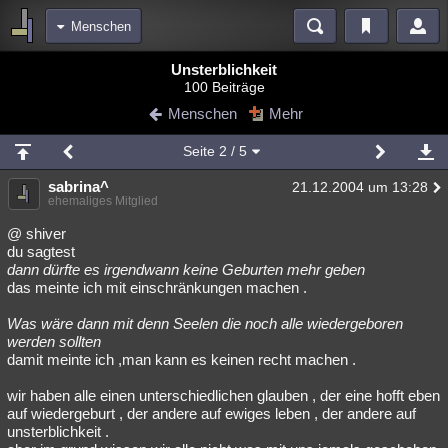
Menschen
Bereiche
Unsterblichkeit
100 Beiträge
Echtzeit
Diskussionen
Blogs
Videos
Statistiken
Menschen
Mehr
Chat
Wiki
Neuigkeiten
Seite
2
/ 5
meine Rubriken
sabrina^
21.12.2004 um 13:28
Menschen
Wissenschaft
Politik
Mystery
Kriminalfälle
ehemaliges Mitglied
Spiritualität
Verschwörungen
Technologie
Ufologie
@ shiver
du sagtest
dann dürfte es irgendwann keine Geburten mehr geben
Natur
Umfragen
Unterhaltung
das meinte ich mit einschränkungen machen .
weitere Rubriken
Was wäre dann mit denn Seelen die noch alle wiedergeboren
Philosophie
Träume
Orte
Esoterik
Literatur
werden sollten
damit meinte ich ,man kann es keinen recht machen .
Astronomie
Helpdesk
Gruppen
Gaming
Filme
wir haben alle einen unterschiedlichen glauben , der eine hofft eben
Musik
Clash
Verbesserungen
Allmystery
English
auf wiedergeburt , der andere auf ewiges leben , der andere auf
unsterblichkeit .
Übersichten