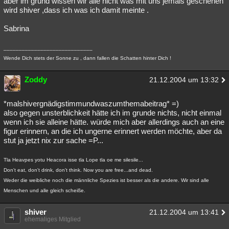
aber im grund wissen wir alle nicht was mit uns jemals geschehen
wird shiver ,dass ich was ich damit meinte .
Besucht
Teilgenommen
Alle
Neue
Geschlossen
Sabrina
Lesenswert
Schlüsselwörter
_____________________________
Wende Dich stets der Sonne zu , dann fallen die Schatten hinter Dich !
Zoddy
21.12.2004 um 13:32
*malshivergnädigstimmundwaszumthemabeitrag* =)
also gegen unsterblichkeit hätte ich im grunde nichts, nicht einmal
wenn ich sie alleine hätte. würde mich aber allerdings auch an eine
figur erinnern, an die ich ungerne erinnert werden möchte, aber da
stut ja jetzt nix zur sache =P...
Tla Heavpes yotu Heacora isse tla Lope tla oe me silesile...
Don't eat, don't drink, don't think. Now you are free...and dead.
Weder die weibliche noch die männliche Spezies ist besser als die andere. Wir sind alle
Menschen und alle gleich scheiße.
shiver
21.12.2004 um 13:41
ehemaliges Mitglied