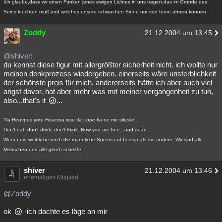
Ich glaube,dass wir einen Funken jenes ewigen Lichtes in uns tragen,das im Grunde des
Seins leuchten muß und welches unsere schwachen Sinne nur von ferne ahnen können.
Zoddy
21.12.2004 um 13:45
@shiver
:
du kennst diese figur mit allergrößter sicherheit nicht. ich wollte nur
meinen denkprozess wiedergeben. einerseits wäre unsterblichkeit
der schönste preis für mich, andererseits hätte ich aber auch viel
angst davor. hat aber mehr was mit meiner vergangenheit zu tun,
also...that's it
...
Tla Heavpes yotu Heacora isse tla Lope tla oe me silesile...
Don't eat, don't drink, don't think. Now you are free...and dead.
Weder die weibliche noch die männliche Spezies ist besser als die andere. Wir sind alle
Menschen und alle gleich scheiße.
shiver
21.12.2004 um 13:46
ehemaliges Mitglied
@Zoddy
ok
-ich dachte es läge an mir