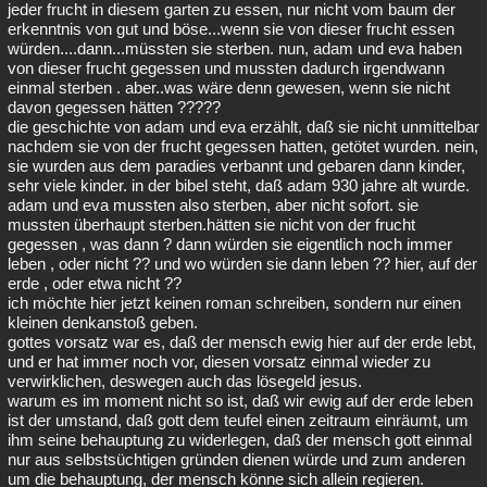
jeder frucht in diesem garten zu essen, nur nicht vom baum der
erkenntnis von gut und böse...wenn sie von dieser frucht essen
würden....dann...müssten sie sterben. nun, adam und eva haben
von dieser frucht gegessen und mussten dadurch irgendwann
einmal sterben . aber..was wäre denn gewesen, wenn sie nicht
davon gegessen hätten ?????
die geschichte von adam und eva erzählt, daß sie nicht unmittelbar
nachdem sie von der frucht gegessen hatten, getötet wurden. nein,
sie wurden aus dem paradies verbannt und gebaren dann kinder,
sehr viele kinder. in der bibel steht, daß adam 930 jahre alt wurde.
adam und eva mussten also sterben, aber nicht sofort. sie
mussten überhaupt sterben.hätten sie nicht von der frucht
gegessen , was dann ? dann würden sie eigentlich noch immer
leben , oder nicht ?? und wo würden sie dann leben ?? hier, auf der
erde , oder etwa nicht ??
ich möchte hier jetzt keinen roman schreiben, sondern nur einen
kleinen denkanstoß geben.
gottes vorsatz war es, daß der mensch ewig hier auf der erde lebt,
und er hat immer noch vor, diesen vorsatz einmal wieder zu
verwirklichen, deswegen auch das lösegeld jesus.
warum es im moment nicht so ist, daß wir ewig auf der erde leben
ist der umstand, daß gott dem teufel einen zeitraum einräumt, um
ihm seine behauptung zu widerlegen, daß der mensch gott einmal
nur aus selbstsüchtigen gründen dienen würde und zum anderen
um die behauptung, der mensch könne sich allein regieren.