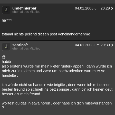
undefinierbar_
04.01.2005 um 20:29
ehemaliges Mitglied
hä???
totaaal nichts peilend diesen post voneinandernehme
sabrina^
04.01.2005 um 20:30
ehemaliges Mitglied
@
habib
also erstens würde mir mein kiefer runterklappen , dann würde ich
mich zurück ziehen und zwar um nachzudenken warum er so
handelte .
ich würde nicht so handeln wie brigitte , denn wenn ich mit seinen
besten freund so schnell ins bett springe , dann bin ich keinen deut
besser als mein freund .
wolltest du das in etwa hören , oder habe ich dich missverstanden
?