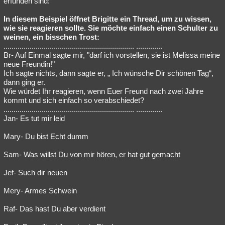
erfunden sind:
Besucht
Teilgenommen
Alle
Neue
Geschlossen
In diesem Beispiel öffnet Brigitte ein Thread, um zu wissen,
wie sie reagieren sollte. Sie möchte einfach einen Schulter zu
Lesenswert
Schlüsselwörter
weinen, ein bisschen Trost:
................................................................. .............
Br- Auf Einmal sagte mir, "darf ich vorstellen, sie ist Melissa meine
neue Freundin!"
Ich sagte nichts, dann sagte er, „ Ich wünsche Dir schönen Tag“,
dann ging er.
Wie würdet Ihr reagieren, wenn Euer Freund nach zwei Jahre
kommt und sich einfach so verabschiedet?
................................................................. .............
Jan- Es tut mir leid
Mary- Du bist Echt dumm
Sam- Was willst Du von mir hören, er hat gut gemacht
Jef- Such dir neuen
Mery- Armes Schwein
Raf- Das hast Du aber verdient