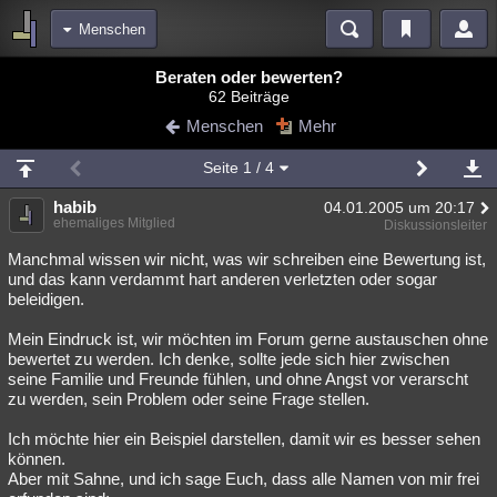
Menschen
Bereiche
Beraten oder bewerten?
62 Beiträge
Echtzeit
Diskussionen
Blogs
Videos
Statistiken
Menschen
Mehr
Chat
Wiki
Neuigkeiten
2
Seite
1
/ 4
meine Rubriken
habib
04.01.2005 um 20:17
Menschen
Wissenschaft
Politik
Mystery
Kriminalfälle
ehemaliges Mitglied
Diskussionsleiter
Spiritualität
Verschwörungen
Technologie
Ufologie
Manchmal wissen wir nicht, was wir schreiben eine Bewertung ist,
und das kann verdammt hart anderen verletzten oder sogar
beleidigen.
Natur
Umfragen
Unterhaltung
weitere Rubriken
Mein Eindruck ist, wir möchten im Forum gerne austauschen ohne
bewertet zu werden. Ich denke, sollte jede sich hier zwischen
Philosophie
Träume
Orte
Esoterik
Literatur
seine Familie und Freunde fühlen, und ohne Angst vor verarscht
zu werden, sein Problem oder seine Frage stellen.
Astronomie
Helpdesk
Gruppen
Gaming
Filme
Ich möchte hier ein Beispiel darstellen, damit wir es besser sehen
Musik
Clash
Verbesserungen
Allmystery
English
können.
Aber mit Sahne, und ich sage Euch, dass alle Namen von mir frei
Übersichten