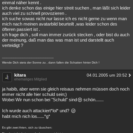
einmal näher kennt .
ich denke schon das einige hier streit suchen , man läßt sich leider
auch viel zu schnell provozieren .
ich suche sowas nicht nur lasse ich es nicht gerne zu wenn man
mich nach meinen avatarbild beurteilt ,was leider schon des
öfteren passiert ist .
ich frage dich , soll man immer zurück stecken , oder bist du auch
der meinung, daß man das was man ist und darstellt auch
verteidigt ?
_____________________________
Wende Dich stets der Sonne zu , dann fallen die Schatten hinter Dich !
kitara
04.01.2005 um 20:52
ehemaliges Mitglied
ja habib, aber wenn sie gleich reisaus nehmen müssen doch noch
immer nicht alle hier schuld sein;)
Wobei Wir nun schon bei "Schuld" sind
schön.......
Ich wurde auch attackiert*lol* und?
habt mich nich los......*g*
Es gibt zwei Arten, sich zu täuschen: