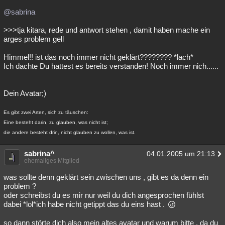
@sabrina
>>>tja kitara, rede und antwort stehen , damit haben mache ein
arges problem gell
Himmel!! ist das noch immer nicht geklärt???????? *lach*
Ich dachte Du hattest es bereits verstanden! Noch immer nich......
Dein Avatar;)
Es gibt zwei Arten, sich zu täuschen:
Eine besteht darin, zu glauben, was nicht ist;
die andere besteht drin, nicht glauben zu wollen, was ist.
sabrina^
04.01.2005 um 21:13
ehemaliges Mitglied
was sollte denn geklärt sein zwischen uns , gibt es da denn ein
problem ?
oder schreibst du es mir nur weil du dich angesprochen fühlst
dabei *lol*ich habe nicht getippt das du eins hast .
so dann störte dich also mein altes avatar und warum bitte , da du