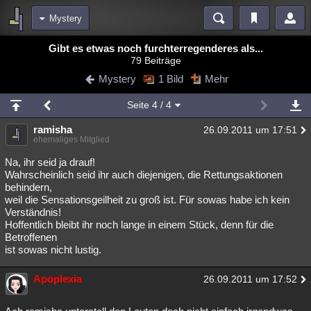
Mystery
Bereiche
Gibt es etwas noch furchterregenderes als...
79 Beiträge
Echtzeit
Diskussionen
Blogs
Videos
Statistiken
Mystery
1 Bild
Mehr
Chat
Wiki
Neuigkeiten
2
Seite
4
/ 4
meine Rubriken
ramisha
26.09.2011 um 17:51
Menschen
Wissenschaft
Politik
Mystery
Kriminalfälle
ehemaliges Mitglied
Spiritualität
Verschwörungen
Technologie
Ufologie
Na, ihr seid ja drauf!
Wahrscheinlich seid ihr auch diejenigen, die Rettungsaktionen
behindern,
Natur
Umfragen
Unterhaltung
weil die Sensationsgeilheit zu groß ist. Für sowas habe ich kein
weitere Rubriken
Verständnis!
Hoffentlich bleibt ihr noch lange in einem Stück, denn für die
Philosophie
Träume
Orte
Esoterik
Literatur
Betroffenen
ist sowas nicht lustig.
Astronomie
Helpdesk
Gruppen
Gaming
Filme
Apoplexia
26.09.2011 um 17:52
Musik
Clash
Verbesserungen
Allmystery
English
Übersichten