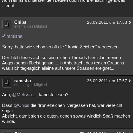
Ach ramisha unterstell den Leuten doch nicht einfach irgendwas
...echt
Besucht
Teilgenommen
Alle
Neue
Geschlossen
Lesenswert
Schlüsselwörter
Chips
26.09.2011 um 17:53
ehemaliges Mitglied
@ramisha
Sorry, hatte wie schon so oft die " Ironie-Zeichen" vergessen.
Der Titel dieses ach so sinnreichen Threads hier ist in meinen
Augen schon übelst genug.....in Anbetracht des realen Grauens,
was sich tag-täglich alleine auf unsere Strassen ereignet...
ramisha
26.09.2011 um 17:57
ehemaliges Mitglied
Ach,
@Melissa__
, kannste lesen?
Dass
@Chips
die "Ironiezeichen" vergessen hat, war vielleicht
sogar
Absicht, damit sich die outen, denen sowas wirklich Spaß machen
würde.