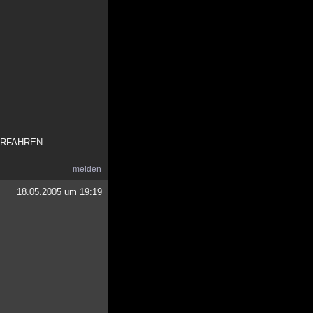
ERFAHREN.
melden
18.05.2005 um 19:19