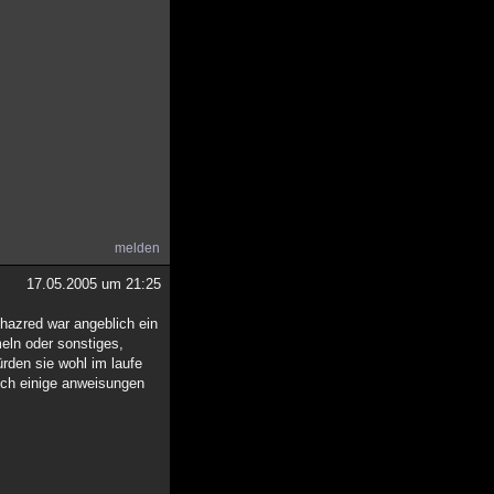
melden
17.05.2005 um 21:25
lhazred war angeblich ein
eln oder sonstiges,
rden sie wohl im laufe
auch einige anweisungen