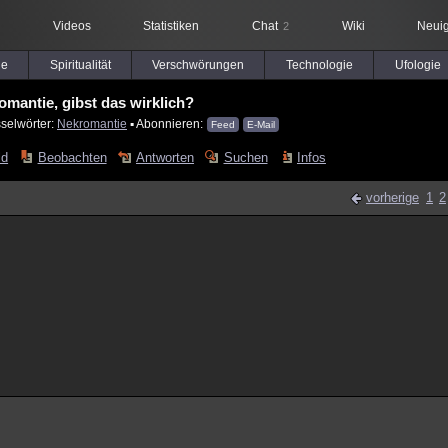
Videos
Statistiken
Chat
Wiki
Neuig
2
le
Spiritualität
Verschwörungen
Technologie
Ufologie
omantie, gibst das wirklich?
selwörter:
Nekromantie
▪ Abonnieren:
Feed
E-Mail
ld
Beobachten
Antworten
Suchen
Infos
vorherige
1
2