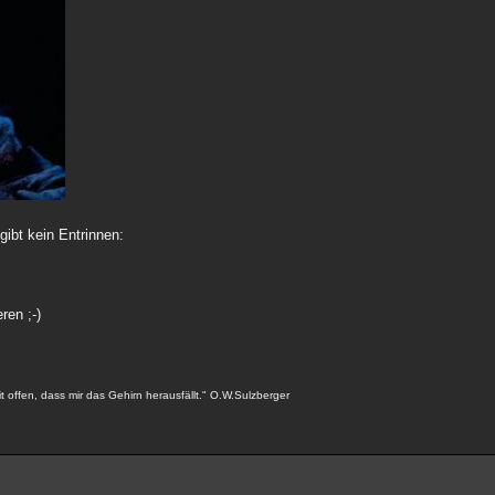
gibt kein Entrinnen:
ren ;-)
t offen, dass mir das Gehirn herausfällt." O.W.Sulzberger