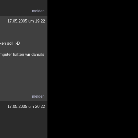
melden
17.05.2005 um 19:22
en soll :-D
omputer hatten wir damals
melden
17.05.2005 um 20:22