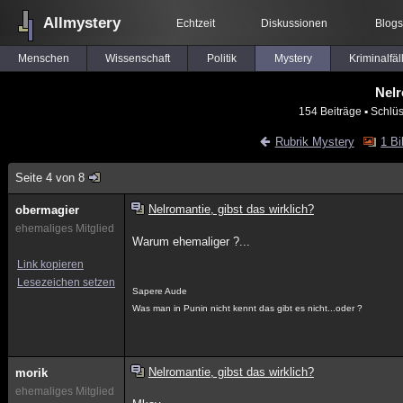
Allmystery
Echtzeit
Diskussionen
Blogs
Menschen
Wissenschaft
Politik
Mystery
Kriminalfäl
Nelr
154 Beiträge
▪ Schlüs
Rubrik Mystery
1 Bi
Seite 4 von 8
Nelromantie, gibst das wirklich?
obermagier
ehemaliges Mitglied
Warum ehemaliger ?...
Link kopieren
Lesezeichen setzen
Sapere Aude
Was man in Punin nicht kennt das gibt es nicht...oder ?
Nelromantie, gibst das wirklich?
morik
ehemaliges Mitglied