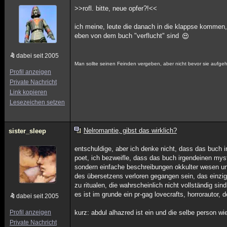
>>rofl. bitte, neue opfer?!<<
ich meine, leute die danach in die klappse kommen,
eben von dem buch "verflucht" sind
dabei seit 2005
Man sollte seinen Feinden vergeben, aber nicht bevor sie aufgeh
Profil anzeigen
Private Nachricht
Link kopieren
Lesezeichen setzen
Nelromantie, gibst das wirklich?
sister_sleep
entschuldige, aber ich denke nicht, dass das buch i
poet, ich bezweifle, dass das buch irgendeinen my
sondern einfache beschreibungen okkulter wesen und
des übersetzens verloren gegangen sein, das einzig
zu ritualen, die wahrscheinlich nicht vollständig sind
es ist im grunde ein pr-gag lovecrafts, horrorautor,
dabei seit 2005
Profil anzeigen
kurz: abdul alhazred ist ein und die selbe person w
Private Nachricht