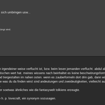
 sich umbringen usw...
ängt sind.
n irgendeiner weise verflucht ist, bzw. beim lesen jemanden verflucht. abdul a
stischen wert hat. meines wissens nach beinhaltet es keine beschwörungsform
 tiergestalten im nahen osten. wenn es zauberformeln dort drin gab, dann wü
e was du da finden wirst sind andeutungen und zweideutigkeiten, vielleicht 
.
 der soetwas ähnliches wie die fantasywelt tolkiens erzeugte.
ie h. p. lovecraft, ein synonym sozusagen.