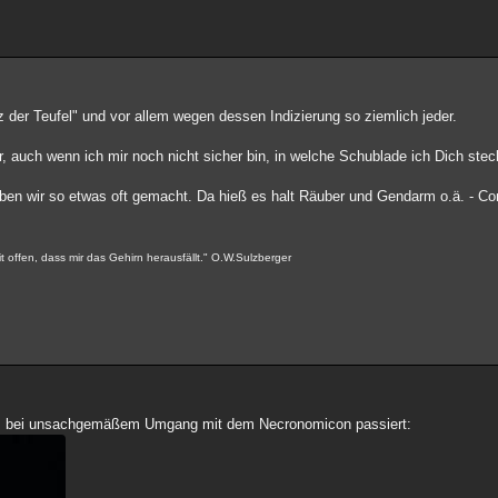
der Teufel" und vor allem wegen dessen Indizierung so ziemlich jeder.
 auch wenn ich mir noch nicht sicher bin, in welche Schublade ich Dich steck
haben wir so etwas oft gemacht. Da hieß es halt Räuber und Gendarm o.ä. - C
t offen, dass mir das Gehirn herausfällt." O.W.Sulzberger
 was bei unsachgemäßem Umgang mit dem Necronomicon passiert: