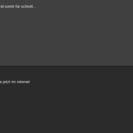
d somit für schrott...
e jetzt im internet