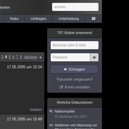
keiten
Natur
Umfragen
Unterhaltung
7
0
7
Nutzer anwesend
3
4
5
6
7
8
nächste
17.05.2005 um 15:24
Einloggen
Passwort vergessen?
Konto erstellen
Ähnliche Diskussionen
melden
Nekromantie
55 Beiträge bis 2007
17.05.2005 um 15:49
Gefahren von Warnung vor