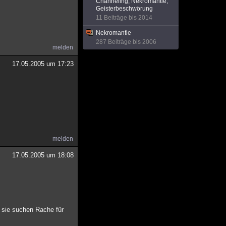
Channeling, Nekromantie,
Geisterbeschwörung
11 Beiträge bis 2014
Nekromantie
287 Beiträge bis 2006
melden
17.05.2005 um 17:23
melden
17.05.2005 um 18:08
 sie suchen Rache für