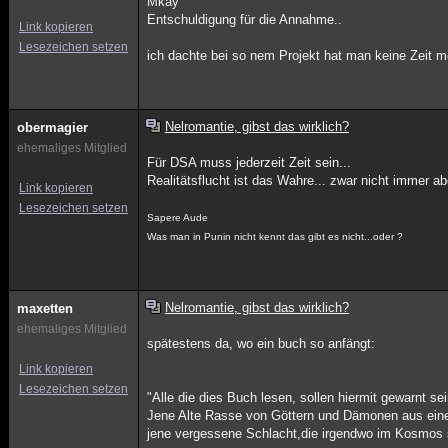
Mkay
Entschuldigung für die Annahme..
Link kopieren
Lesezeichen setzen
ich dachte bei so nem Projekt hat man keine Zeit me
Nelromantie, gibst das wirklich?
obermagier
ehemaliges Mitglied
Für DSA muss jederzeit Zeit sein...
Realitätsflucht ist das Wahre... zwar nicht immer ab
Link kopieren
Lesezeichen setzen
Sapere Aude
Was man in Punin nicht kennt das gibt es nicht...oder ?
Nelromantie, gibst das wirklich?
maxetten
ehemaliges Mitglied
spätestens da, wo ein buch so anfängt:
Link kopieren
Lesezeichen setzen
"Alle die dies Buch lesen, sollen hiermit gewarnt sei
Jene Alte Rasse von Göttern und Dämonen aus einer
jene vergessene Schlacht,die irgendwo im Kosmos st