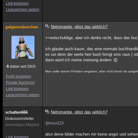
Link kopieren
Lesezeichen setzen
Nelromantie, gibst das wirklich?
galgenmännchen
>>entschuldige, aber ich denke nicht, dass das buch
ich glaube auch kaum, das eine normale buchhandlu
es sei denn der werte herr bush bringt eins raus ( o
dann würd ich meine meinung ändern
dabei seit 2005
Man sollte seinen Feinden vergeben, aber nicht bevor sie aufgeh
Profil anzeigen
Private Nachricht
Link kopieren
Lesezeichen setzen
Nelromantie, gibst das wirklich?
schatten666
Diskussionsleiter
@mso123
ehemaliges Mitglied
also deine bilder machen mir keine angst und sehe
Link kopieren