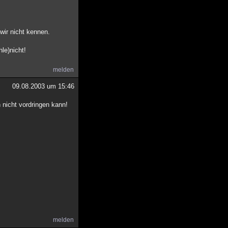
wir nicht kennen.
le)nicht!
melden
09.08.2003 um 15:46
 nicht vordringen kann!
melden