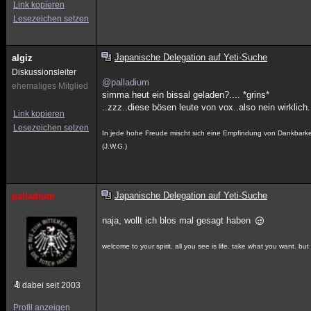
Link kopieren
Lesezeichen setzen
Japanische Delegation auf Yeti-Suche
algiz
Diskussionsleiter
@palladium
ehemaliges Mitglied
simma heut ein bissal geladen?.... *grins*
..zzz..diese bösen leute von vox..also nein wirklich.
Link kopieren
Lesezeichen setzen
In jede hohe Freude mischt sich eine Empfindung von Dankbarke
(J.W.G.)
Japanische Delegation auf Yeti-Suche
palladium
naja, wollt ich blos mal gesagt haben
welcome to your spirit. all you see is life. take what you want. but
dabei seit 2003
Profil anzeigen