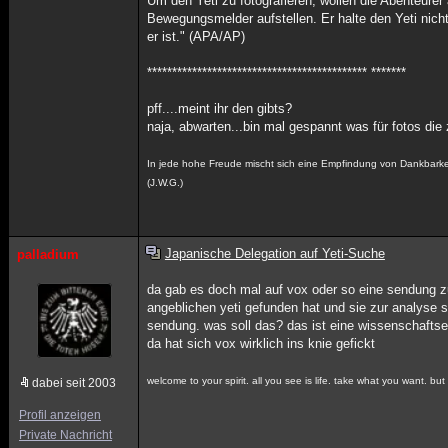
Um den Yeti zu fotografieren, wollen die Abenteure
Bewegungsmelder aufstellen. Er halte den Yeti nicht 
er ist." (APA/AP)
******************************************** *******
pff....meint ihr den gibts?
naja, abwarten...bin mal gespannt was für fotos die
In jede hohe Freude mischt sich eine Empfindung von Dankbarke
(J.W.G.)
Japanische Delegation auf Yeti-Suche
palladium
da gab es doch mal auf vox oder so eine sendung z
angeblichen yeti gefunden hat und sie zur analyse s
sendung. was soll das? das ist eine wissenschaftse
da hat sich vox wirklich ins knie gefickt
welcome to your spirit. all you see is life. take what you want. but
dabei seit 2003
Profil anzeigen
Private Nachricht