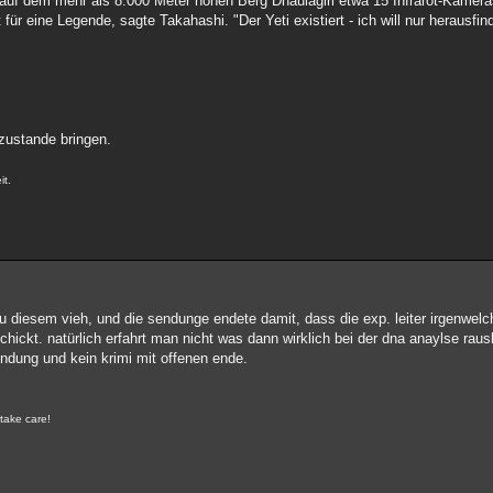
r auf dem mehr als 8.000 Meter hohen Berg Dhaulagiri etwa 15 Infrarot-Kame
für eine Legende, sagte Takahashi. "Der Yeti existiert - ich will nur herausfin
 zustande bringen.
it.
u diesem vieh, und die sendunge endete damit, dass die exp. leiter irgenwel
chickt. natürlich erfahrt man nicht was dann wirklich bei der dna anaylse rau
ndung und kein krimi mit offenen ende.
 take care!