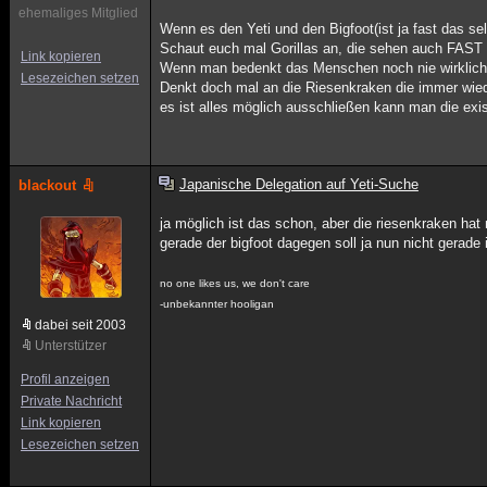
ehemaliges Mitglied
Wenn es den Yeti und den Bigfoot(ist ja fast das selb
Schaut euch mal Gorillas an, die sehen auch FAST
Link kopieren
Wenn man bedenkt das Menschen noch nie wirklich d
Lesezeichen setzen
Denkt doch mal an die Riesenkraken die immer wied
es ist alles möglich ausschließen kann man die ex
Japanische Delegation auf Yeti-Suche
blackout
ja möglich ist das schon, aber die riesenkraken hat
gerade der bigfoot dagegen soll ja nun nicht gerade 
no one likes us, we don't care
-unbekannter hooligan
dabei seit 2003
Unterstützer
Profil anzeigen
Private Nachricht
Link kopieren
Lesezeichen setzen