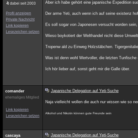
Aber ich habe gehört eine japanische Expedition su
dabei seit 2003
Profil anzeigen
Der arme Yeti, auch wenn ich auf seine existenz ho
Private Nachricht
Es soll sogar von Japonesen versucht worden sein,
Link kopieren
Lesezeichen setzen
Wieso boykotiert der Welthandel nicht diese Umwelt
Tropenw ald zu Einweg Holzstäbchen. Tigergenitalie
Was ist denn wohl Wertvoller, die letzten Tunfis
Ich hör lieber auf, sonst geht mir die Galle über.
Japanische Delegation auf Yeti-Suche
comander
ehemaliges Mitglied
Naja vielleicht wollen die auch nur wissen wie so 
Link kopieren
Alkohol und Nikotin können gute Freunde sein
Lesezeichen setzen
Japanische Delegation auf Yeti-Suche
cascaya