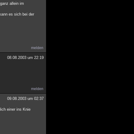
ganz allein im
kann es sich bei der
melden
08.08.2003 um 22:19
melden
09.08.2003 um 02:37
ich einer ins Knie