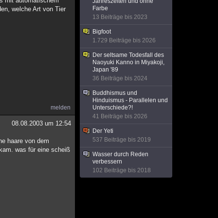
ras mit automatischem
Jahreszeiten und ohne
Farbe
den, welche Art von Tier
13 Beiträge bis 2023
Bigfoot
1.729 Beiträge bis 2026
Der seltsame Todesfall des
Naoyuki Kanno in Miyakoji,
Japan '89
36 Beiträge bis 2024
Buddhismus und
Hinduismus - Parallelen und
melden
Unterschiede?!
41 Beiträge bis 2026
08.08.2003 um 12:54
Der Yeti
537 Beiträge bis 2019
che haare von dem
skam. was für eine scheiß
Wasser durch Reden
verbessern
102 Beiträge bis 2018