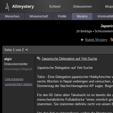
Allmystery
Echtzeit
Diskussionen
Blogs
Menschen
Wissenschaft
Politik
Mystery
Kriminalfäl
Japani
28 Beiträge
▪ Schlüsselwör
Rubrik Mystery
Seite 1 von 2
Japanische Delegation auf Yeti-Suche
algiz
Diskussionsleiter
Japanische Delegation auf Yeti-Suche
ehemaliges Mitglied
Tokio - Eine Delegation japanischer Hobbyforscher 
Link kopieren
sechs Wochen in Nepal verbringen und versuchen, d
Lesezeichen setzen
Donnerstag der Nachrichtenagentur AP sagte. Begin
Für den 60 Jahre alten Takahashi ist es bereits die
menschenähnliche Fußabdrücke "eines ziemlich große
stammten. Sie stammten definitiv nicht von einem 