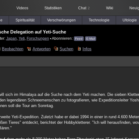
Videos
Statistiken
Chat
Wiki
Neuig
2
le
Spiritualität
Verschwörungen
Technologie
Ufologie
sche Delegation auf Yeti-Suche
ter:
Japan
,
Yeti
,
Forschungen
▪ Abonnieren:
Feed
E-Mail
Beobachten
Antworten
Suchen
Infos
will sich im Himalaya auf die Suche nach dem Yeti machen. Die sieben Klette
en legendären Schneemenschen zu fotografieren, wie Expeditionsleiter Yosh
nen soll die Tour am Sonntag.
 zweite Yeti-Expedition. Zuletzt habe er dabei 1994 in einer in rund 4.600 Me
n Tieres" entdeckt, berichtet der Hobbykletterer. "Ich will herausfinden, w
Bären."