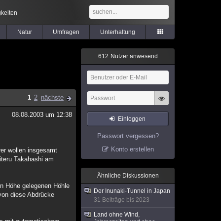
keiten
Natur
Umfragen
Unterhaltung
6
1
2
Nutzer anwesend
1
2
nächste
08.08.2003 um 12:38
Einloggen
Passwort vergessen?
Konto erstellen
rer wollen insgesamt
iteru Takahashi am
Ähnliche Diskussionen
tern Höhe gelegenen Höhle
Der Inunaki-Tunnel in Japan
ovon diese Abdrücke
31 Beiträge bis 2023
Land ohne Wind,