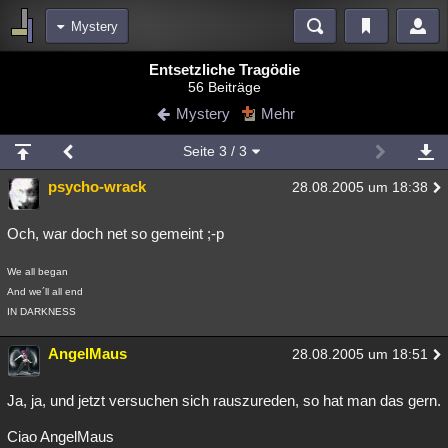
Mystery
Bereiche
Entsetzliche Tragödie
56 Beiträge
Echtzeit
Diskussionen
Blogs
Videos
Statistiken
Mystery
Mehr
Chat
Wiki
Neuigkeiten
Seite
3
/ 3
meine Rubriken
psycho-wrack
28.08.2005 um 18:38
Menschen
Wissenschaft
Politik
Mystery
Kriminalfälle
Spiritualität
Verschwörungen
Technologie
Ufologie
Och, war doch net so gemeint ;-p
Natur
Umfragen
Unterhaltung
We all began
And we´ll all end
weitere Rubriken
IN DARKNESS
Philosophie
Träume
Orte
Esoterik
Literatur
AngelMaus
28.08.2005 um 18:51
Astronomie
Helpdesk
Gruppen
Gaming
Filme
Ja, ja, und jetzt versuchen sich rauszureden, so hat man das gern.
Musik
Clash
Verbesserungen
Allmystery
English
Ciao AngelMaus
Übersichten