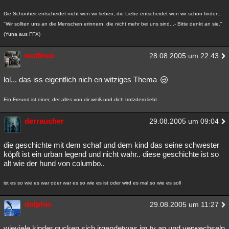
Besucht
Teilgenommen
Alle
Neue
Geschlossen
Die Schönheit entscheidet nicht wen wir lieben, die Liebe entscheidet wen wir schön finden.
"Wir sollten uns an die Menschen erinnern, die nicht mehr bei uns sind...- Bitte denkt an sie."
Lesenswert
Schlüsselwörter
(Yuna aus FFX)
wolfinee
28.08.2005 um 22:43
lol... das iss eigentlich nich en witziges Thema
Ein Freund ist einer, der alles von dir weiß und dich trotzdem liebt...
derraucher
29.08.2005 um 09:04
die geschichte mit dem schaf und dem kind das seine schwester
köpft ist ein urban legend und nicht wahr.. diese geschichte ist so
alt wie der hund von columbo..
ist es so wie es war oder war es so wie es ist oder wird es mal so wie es soll
dolphin
29.08.2005 um 11:27
wieviele kinder gucken sich irgendetwas im tv an und verwechseln