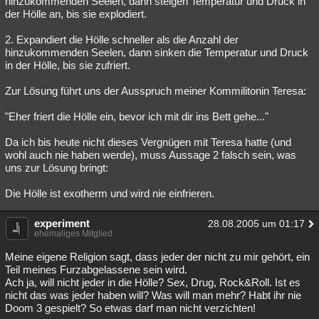
hinzukommenden Seelen, dann steigen Temperatur und Druck in
der Hölle an, bis sie explodiert.
2. Expandiert die Hölle schneller als die Anzahl der
hinzukommenden Seelen, dann sinken die Temperatur und Druck
in der Hölle, bis sie zufriert.
Zur Lösung führt uns der Ausspruch meiner Kommilitonin Teresa:
"Eher friert die Hölle ein, bevor ich mit dir ins Bett gehe..."
Da ich bis heute nicht dieses Vergnügen mit Teresa hatte (und
wohl auch nie haben werde), muss Aussage 2 falsch sein, was
uns zur Lösung bringt:
Die Hölle ist exotherm und wird nie einfrieren.
experiment
28.08.2005 um 01:17
ehemaliges Mitglied
Meine eigene Religion sagt, dass jeder der nicht zu mir gehört, ein
Teil meines Furzabgelassene sein wird.
Ach ja, will nicht jeder in die Hölle? Sex, Drug, Rock&Roll. Ist es
nicht das was jeder haben will? Was will man mehr? Habt ihr nie
Doom 3 gespielt? So etwas darf man nicht verzichten!