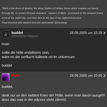
"Wyrd is the drum of destiny, the deep rhythm of hidden forces which inspires our dance
through life. In ancient Europe shamans - masters of Wyrd - journeyed to the deepest forest
roots of the world tree, and then flew to the tips of the highest branches.
They returned with wisdom from the spirit world."(Elvenking)
buddel
28.08.2005 um 10:28
ehemaliges Mitglied
moin
sollte die hölle endotherm sein,
wäre es der verflucht kälteste ort im universum
buddel
Palin
28.08.2005 um 10:55
buddel,
denk nur an den siebten Kries der Hölle, wenn man davon ausgeht
dass das was in der odysse steht stimmt.