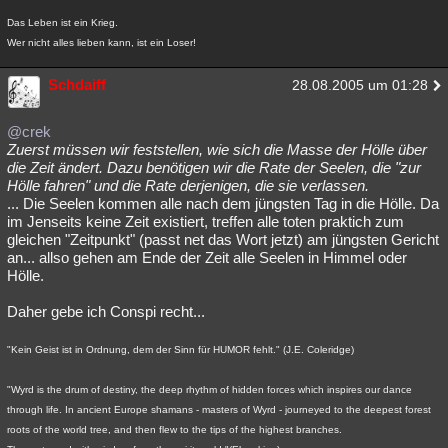
Das Leben ist ein Krieg.
Wer nicht alles lieben kann, ist ein Loser!
Schdaiff
28.08.2005 um 01:28
@crek
Zuerst müssen wir feststellen, wie sich die Masse der Hölle über
die Zeit ändert. Dazu benötigen wir die Rate der Seelen, die "zur
Hölle fahren" und die Rate derjenigen, die sie verlassen.
... Die Seelen kommen alle nach dem jüngsten Tag in die Hölle. Da
im Jenseits keine Zeit existiert, treffen alle toten praktich zum
gleichen "Zeitpunkt" (passt net das Wort jetzt) am jüngsten Gericht
an... allso gehen am Ende der Zeit alle Seelen in Himmel oder
Hölle.
Daher gebe ich Conspi recht...
"Kein Geist ist in Ordnung, dem der Sinn für HUMOR fehlt." (J.E. Coleridge)
"Wyrd is the drum of destiny, the deep rhythm of hidden forces which inspires our dance
through life. In ancient Europe shamans - masters of Wyrd - journeyed to the deepest forest
roots of the world tree, and then flew to the tips of the highest branches.