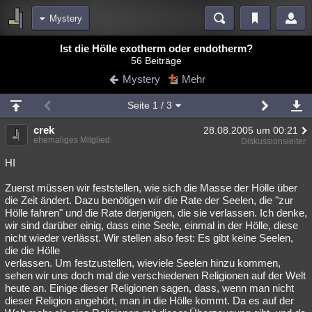
Mystery
Bereiche
Ist die Hölle exotherm oder endotherm?
56 Beiträge
Echtzeit
Diskussionen
Blogs
Videos
Statistiken
Mystery
Mehr
Chat
Wiki
Neuigkeiten
2
Seite
1
/ 3
meine Rubriken
crek
28.08.2005 um 00:21
Menschen
Wissenschaft
Politik
Mystery
Kriminalfälle
ehemaliges Mitglied
Diskussionsleiter
Spiritualität
Verschwörungen
Technologie
Ufologie
HI
Zuerst müssen wir feststellen, wie sich die Masse der Hölle über
Natur
Umfragen
Unterhaltung
die Zeit ändert. Dazu benötigen wir die Rate der Seelen, die "zur
weitere Rubriken
Hölle fahren" und die Rate derjenigen, die sie verlassen. Ich denke,
wir sind darüber einig, dass eine Seele, einmal in der Hölle, diese
Philosophie
Träume
Orte
Esoterik
Literatur
nicht wieder verlässt. Wir stellen also fest: Es gibt keine Seelen,
die die Hölle
Astronomie
Helpdesk
Gruppen
Gaming
Filme
verlassen. Um festzustellen, wieviele Seelen hinzu kommen,
sehen wir uns doch mal die verschiedenen Religionen auf der Welt
Musik
Clash
Verbesserungen
Allmystery
English
heute an. Einige dieser Religionen sagen, dass, wenn man nicht
dieser Religion angehört, man in die Hölle kommt. Da es auf der
Übersichten