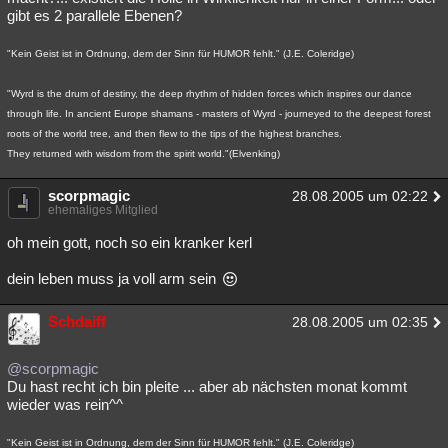
gibt es 2 parallele Ebenen?
"Kein Geist ist in Ordnung, dem der Sinn für HUMOR fehlt." (J.E. Coleridge)
"Wyrd is the drum of destiny, the deep rhythm of hidden forces which inspires our dance
through life. In ancient Europe shamans - masters of Wyrd - journeyed to the deepest forest
roots of the world tree, and then flew to the tips of the highest branches.
They returned with wisdom from the spirit world."(Elvenking)
scorpmagic
28.08.2005 um 02:22
ehemaliges Mitglied
oh mein gott, noch so ein kranker kerl
dein leben muss ja voll arm sein
Schdaiff
28.08.2005 um 02:35
@scorpmagic
Du hast recht ich bin pleite ... aber ab nächsten monat kommt
wieder was rein^^
"Kein Geist ist in Ordnung, dem der Sinn für HUMOR fehlt." (J.E. Coleridge)