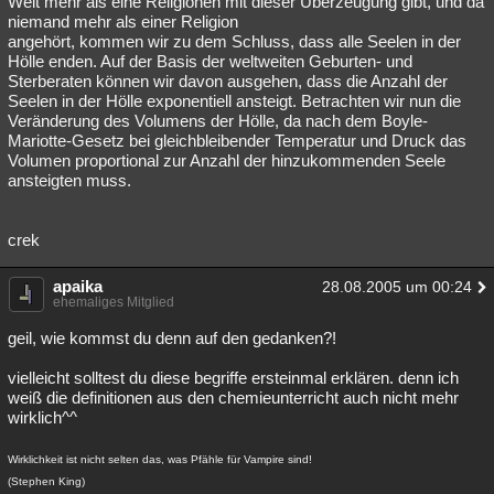
Welt mehr als eine Religionen mit dieser Überzeugung gibt, und da
niemand mehr als einer Religion
Besucht
Teilgenommen
Alle
Neue
Geschlossen
angehört, kommen wir zu dem Schluss, dass alle Seelen in der
Hölle enden. Auf der Basis der weltweiten Geburten- und
Lesenswert
Schlüsselwörter
Sterberaten können wir davon ausgehen, dass die Anzahl der
Seelen in der Hölle exponentiell ansteigt. Betrachten wir nun die
Veränderung des Volumens der Hölle, da nach dem Boyle-
Mariotte-Gesetz bei gleichbleibender Temperatur und Druck das
Volumen proportional zur Anzahl der hinzukommenden Seele
ansteigten muss.
crek
apaika
28.08.2005 um 00:24
ehemaliges Mitglied
geil, wie kommst du denn auf den gedanken?!
vielleicht solltest du diese begriffe ersteinmal erklären. denn ich
weiß die definitionen aus den chemieunterricht auch nicht mehr
wirklich^^
Wirklichkeit ist nicht selten das, was Pfähle für Vampire sind!
(Stephen King)