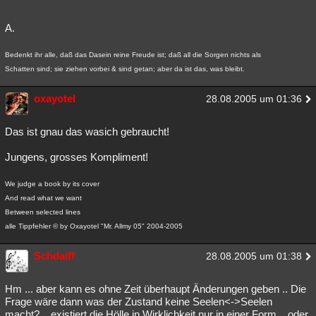
A.
Bedenkt ihr alle, daß das Dasein reine Freude ist; daß all die Sorgen nichts als
Schatten sind; sie ziehen vorbei & sind getan; aber da ist das, was bleibt.
oxayotel
28.08.2005 um 01:36
Das ist gnau das wasich gebraucht!
Jungens, grosses Kompliment!
We judge a book by its cover
And read what we want
Between selected lines
alle Tippfehler © by Oxayotel "Mr. Allmy 05" 2004-2005
Schdaiff
28.08.2005 um 01:38
Hm ... aber kann es ohne Zeit überhaupt Änderungen geben .. Die
Frage wäre dann was der Zustand keine Seelen<->Seelen
macht?... existiert die Hölle in Wirklichkeit nur in einer Form... oder