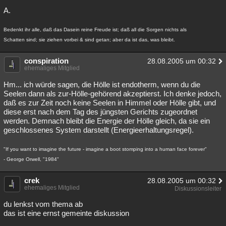
A.
Bedenkt ihr alle, daß das Dasein reine Freude ist; daß all die Sorgen nichts als
Schatten sind; sie ziehen vorbei & sind getan; aber da ist das, was bleibt.
conspiration
28.08.2005 um 00:32
ehemaliges Mitglied
Hm... ich würde sagen, die Hölle ist endotherm, wenn du die
Seelen dann als zur-Hölle-gehörend akzeptierst. Ich denke jedoch,
daß es zur Zeit noch keine Seelen in Himmel oder Hölle gibt, und
diese erst nach dem Tag des jüngsten Gerichts zugeordnet
werden. Demnach bleibt die Energie der Hölle gleich, da sie ein
geschlossenes System darstellt (Energieerhaltungsregel).
"If you want to imagine the future - imagine a boot stomping into a human face forever"
- George Orwell, "1984"
crek
28.08.2005 um 00:32
ehemaliges Mitglied
Diskussionsleiter
du lenkst vom thema ab
das ist eine ernst gemeinte diskussion