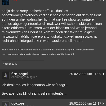
achja deine story..optischer effekt...dunkles
badezimmer,flakerndes kerzenlicht,die schatten auf dem gesicht
springen umher,wahrscheinlich hat sie ihre show zu späterer
stunde abgezogen(denke ich mal..wer will schon riskieren seinen
eltern erklären zu müssen was der blödsinn soll wenn jemand
reinkommt^^) das heißt es kommt noch der faktor müdigkeit
hinzu..und natürlich die erwartungshaltung..weil man sowas ja
nicht ohne hintergedanken was passieren soll macht.
Wenn man die CD rückwärts laufen lässt sind Satanische klänge zu hören,schlimmer
noch,wenn man sie vorwärts laufen lässt installiert sie Windows XP
______________________________
--4815162342--
fire_angel
25.02.2006 um 11:09
ehemaliges Mitglied
ich denk mal es ist genauso wie ne0 sagt...
Sry, aber das klingt nicht sehr mysteriös...
doktore_
25.02.2006 um 11:17