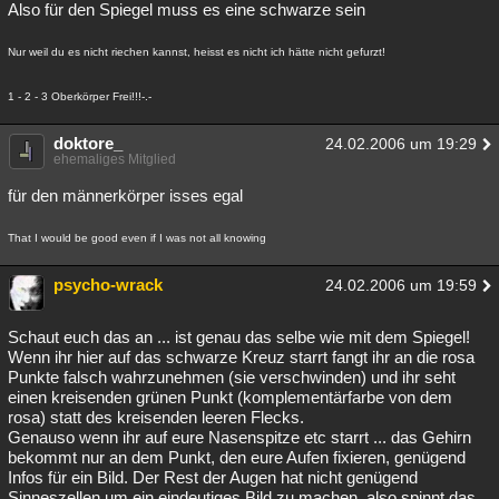
Also für den Spiegel muss es eine schwarze sein
Nur weil du es nicht riechen kannst, heisst es nicht ich hätte nicht gefurzt!
1 - 2 - 3 Oberkörper Frei!!!-.-
doktore_
24.02.2006 um 19:29
ehemaliges Mitglied
für den männerkörper isses egal
That I would be good even if I was not all knowing
psycho-wrack
24.02.2006 um 19:59
Schaut euch das an ... ist genau das selbe wie mit dem Spiegel!
Wenn ihr hier auf das schwarze Kreuz starrt fangt ihr an die rosa
Punkte falsch wahrzunehmen (sie verschwinden) und ihr seht
einen kreisenden grünen Punkt (komplementärfarbe von dem
rosa) statt des kreisenden leeren Flecks.
Genauso wenn ihr auf eure Nasenspitze etc starrt ... das Gehirn
bekommt nur an dem Punkt, den eure Aufen fixieren, genügend
Infos für ein Bild. Der Rest der Augen hat nicht genügend
Sinneszellen um ein eindeutiges Bild zu machen, also spinnt das