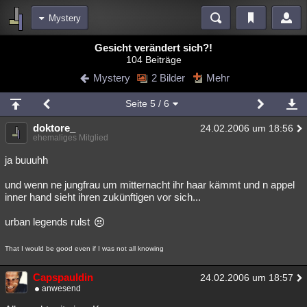
Mystery
Bereiche
Gesicht verändert sich?!
104 Beiträge
Echtzeit
Diskussionen
Blogs
Videos
Statistiken
Mystery
2 Bilder
Mehr
Chat
Wiki
Neuigkeiten
2
Seite
5
/ 6
meine Rubriken
doktore_
24.02.2006 um 18:56
Menschen
Wissenschaft
Politik
Mystery
Kriminalfälle
ehemaliges Mitglied
Spiritualität
Verschwörungen
Technologie
Ufologie
ja buuuhh
und wenn ne jungfrau um mitternacht ihr haar kämmt und n appel
Natur
Umfragen
Unterhaltung
inner hand sieht ihren zukünftigen vor sich...
weitere Rubriken
urban legends rulst
Philosophie
Träume
Orte
Esoterik
Literatur
That I would be good even if I was not all knowing
Astronomie
Helpdesk
Gruppen
Gaming
Filme
Capspauldin
24.02.2006 um 18:57
Musik
Clash
Verbesserungen
Allmystery
English
anwesend
Übersichten