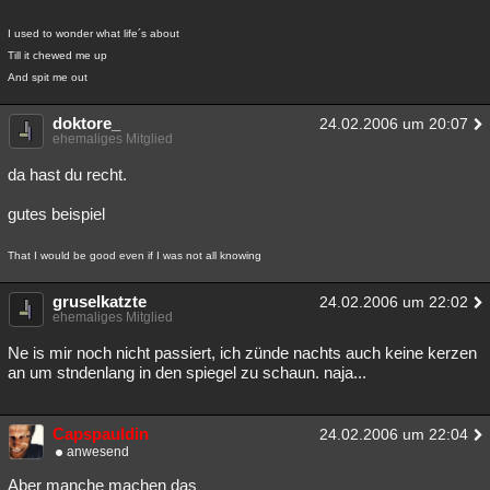
I used to wonder what life´s about
Till it chewed me up
And spit me out
doktore_
24.02.2006 um 20:07
ehemaliges Mitglied
da hast du recht.
gutes beispiel
That I would be good even if I was not all knowing
gruselkatzte
24.02.2006 um 22:02
ehemaliges Mitglied
Ne is mir noch nicht passiert, ich zünde nachts auch keine kerzen
an um stndenlang in den spiegel zu schaun. naja...
Capspauldin
24.02.2006 um 22:04
anwesend
Aber manche machen das