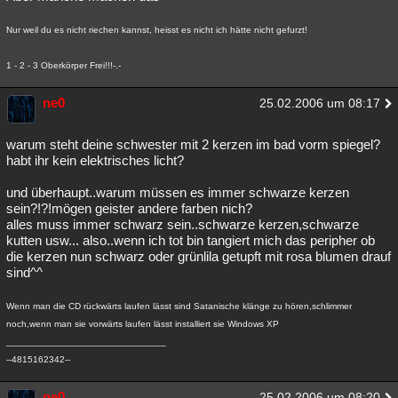
Nur weil du es nicht riechen kannst, heisst es nicht ich hätte nicht gefurzt!
1 - 2 - 3 Oberkörper Frei!!!-.-
ne0
25.02.2006 um 08:17
warum steht deine schwester mit 2 kerzen im bad vorm spiegel?
habt ihr kein elektrisches licht?
und überhaupt..warum müssen es immer schwarze kerzen
sein?!?!mögen geister andere farben nich?
alles muss immer schwarz sein..schwarze kerzen,schwarze
kutten usw... also..wenn ich tot bin tangiert mich das peripher ob
die kerzen nun schwarz oder grünlila getupft mit rosa blumen drauf
sind^^
Wenn man die CD rückwärts laufen lässt sind Satanische klänge zu hören,schlimmer
noch,wenn man sie vorwärts laufen lässt installiert sie Windows XP
______________________________
--4815162342--
ne0
25.02.2006 um 08:20