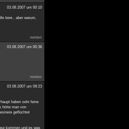
03.08.2007 um 00:10
le tiere , aber warum,
melden
03.08.2007 um 00:36
^
melden
03.08.2007 um 09:23
rhaupt haben sehr feine
es hörte man von
esinere geflüchtet
hause kommen und es was