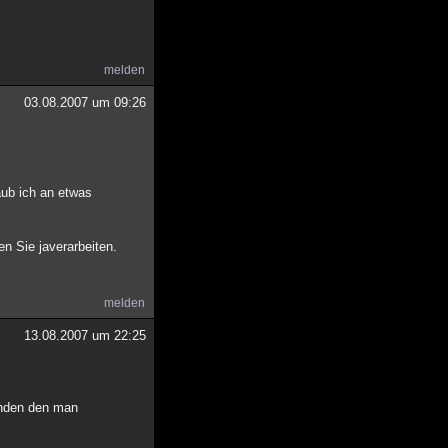
melden
03.08.2007 um 09:26
aub ich an etwas
n Sie javerarbeiten.
melden
13.08.2007 um 22:25
anden den man