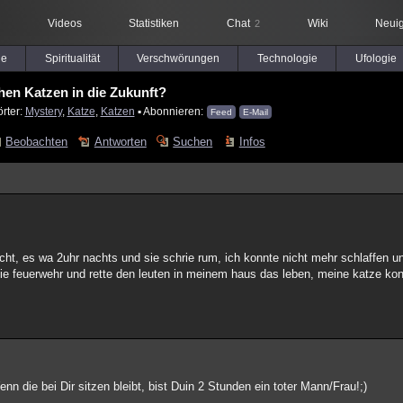
Videos
Statistiken
Chat
Wiki
Neuig
2
le
Spiritualität
Verschwörungen
Technologie
Ufologie
hen Katzen in die Zukunft?
rter:
Mystery
,
Katze
,
Katzen
▪ Abonnieren:
Feed
E-Mail
Beobachten
Antworten
Suchen
Infos
ht, es wa 2uhr nachts und sie schrie rum, ich konnte nicht mehr schlaffen u
die feuerwehr und rette den leuten in meinem haus das leben, meine katze kon
n die bei Dir sitzen bleibt, bist Duin 2 Stunden ein toter Mann/Frau!;)