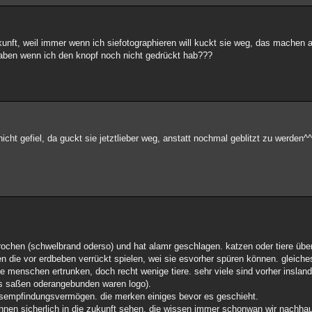
kunft, weil immer wenn ich siefotographieren will kuckt sie weg, das machen al
haben wenn ich den knopf noch nicht gedrückt hab???
 nicht gefiel, da guckt sie jetztlieber weg, anstatt nochmal geblitzt zu werden^
ochen (schwelbrand oderso) und hat alamr geschlagen. katzen oder tiere übe
 die vor erdbeben verrückt spielen, wei sie esvorher spüren können. gleich
le menschen ertrunken, doch recht wenige tiere. sehr viele sind vorher insland
fis saßen oderangebunden waren logo).
tesempfindungsvermögen. die merken einiges bevor es geschieht.
nnen sicherlich in die zukunft sehen, die wissen immer schonwan wir nach