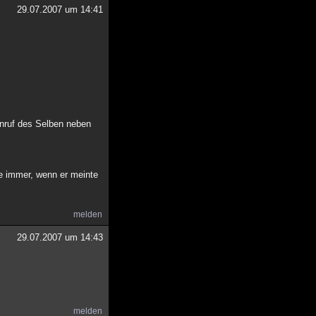
29.07.2007 um 14:41
Anruf des Selben neben
ie immer, wenn er meinte
melden
29.07.2007 um 14:43
melden