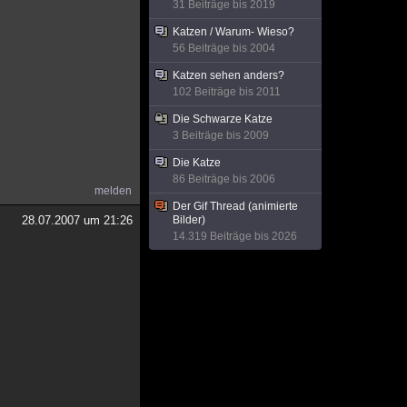
31 Beiträge bis 2019
Katzen / Warum- Wieso?
56 Beiträge bis 2004
Katzen sehen anders?
102 Beiträge bis 2011
Die Schwarze Katze
3 Beiträge bis 2009
Die Katze
86 Beiträge bis 2006
melden
Der Gif Thread (animierte
28.07.2007 um 21:26
Bilder)
14.319 Beiträge bis 2026