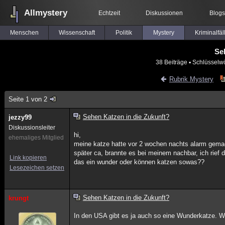
Allmystery
Echtzeit
Diskussionen
Blogs
Menschen
Wissenschaft
Politik
Mystery
Kriminalfäl
Se
38 Beiträge
▪ Schlüsselwö
Rubrik Mystery
Seite 1 von 2
Sehen Katzen in die Zukunft?
jezzy99
Diskussionsleiter
hi,
ehemaliges Mitglied
meine katze hatte vor 2 wochen nachts alarm gemac
später ca, brannte es bei meinem nachbar, ich rief 
Link kopieren
das ein wunder oder können katzen sowas??
Lesezeichen setzen
Sehen Katzen in die Zukunft?
krungt
In den USA gibt es ja auch so eine Wunderkatze. Wen