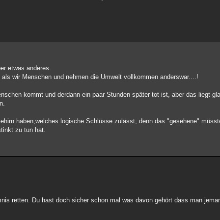
ber etwas anderes.
 als wir Menschen und nehmen die Umwelt vollkommen anderswar....!
nschen kommt und derdann ein paar Stunden später tot ist, aber das liegt gl
n.
ehirn haben,welches logische Schlüsse zulässt, denn das "gesehene" müsste
inkt zu tun hat.
mmnis retten. Du hast doch sicher schon mal was davon gehört dass man jem