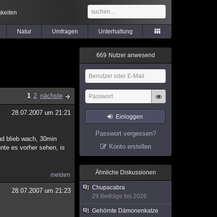
keiten
Natur
Umfragen
Unterhaltung
6
6
9
Nutzer anwesend
1
2
nächste
28.07.2007 um 21:21
Einloggen
Passwort vergessen?
nd blieb wach, 30min
Konto erstellen
nte es vorher sehen, is
Ähnliche Diskussionen
melden
Chupacabra
28.07.2007 um 21:23
29 Beiträge bis 2026
Gehörnte Dämonenkatze