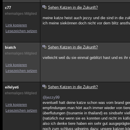
Sehen Katzen in die Zukunft?
c77
ehemaliges Mitglied
meine katze heist auch jezzy und die sind in die zu
ich meine siekönnen doch nicht vor dem blitz anst
Link kopieren
Lesezeichen setzen
Sehen Katzen in die Zukunft?
biatch
ehemaliges Mitglied
vielleicht weil du sie einmal geblitzt hast und es ihr
Link kopieren
Lesezeichen setzen
Sehen Katzen in die Zukunft?
eifelyeti
ehemaliges Mitglied
@jezzy99
eventuell hatt deine katze schon was vom brand ger
Link kopieren
empfindungen.man hört auch immer wieder von tieren
Lesezeichen setzen
überflutungen (tsunamie in thailand) es sindsehr vie
(natürlich nur wenn sie es konnten und nicht im kä
also ich denke tiere haben ein sehr gut ausgepräg
noch zum schluss udngrins dazu: unsere katzen kö