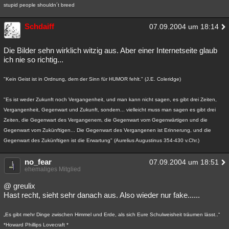
stupid people shouldn´t breed
Schdaiff
07.09.2004 um 18:14
Die Bilder sehn wirklich witzig aus. Aber einer Internetseite glaub
ich nie so richtig...
"Kein Geist ist in Ordnung, dem der Sinn für HUMOR fehlt." (J.E. Coleridge)
"Es ist weder Zukunft noch Vergangenheit, und man kann nicht sagen, es gibt drei Zeiten,
Vergangenheit, Gegenwart und Zukunft, sondern... vielleicht muss man sagen es gibt drei
Zeiten, die Gegenwart des Vergangenem, die Gegenwart vom Gegenwärtigen und die
Gegenwart vom Zukünftigen... Die Gegenwart des Vergangenen ist Erinnerung, und die
Gegenwart des Zukünftigen ist die Erwartung" (Aurelius Augustinus 354-430 v.Chr.)
no_fear
07.09.2004 um 18:51
ehemaliges Mitglied
@ greulix
Hast recht, sieht sehr danach aus. Also wieder nur fake......
„Es gibt mehr Dinge zwischen Himmel und Erde, als sich Eure Schulweisheit träumen lässt..“
*Howard Phillips Lovecraft *