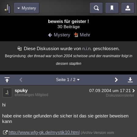
Mystery
Bereiche
beweis für geister !
30 Beiträge
Echtzeit
Diskussionen
Blogs
Videos
Statistiken
Mystery
Mehr
Chat
Wiki
Neuigkeiten
2
Diese Diskussion wurde von
n.i.n.
geschlossen.
meine Rubriken
Begründung:
der thread war schon 2004 scheisse und der reanimator folgt in
Menschen
Wissenschaft
Politik
Mystery
Kriminalfälle
dessen stapfen
Spiritualität
Verschwörungen
Technologie
Ufologie
Seite
1
/ 2
Natur
Umfragen
Unterhaltung
spuky
07.09.2004 um 17:21
weitere Rubriken
ehemaliges Mitglied
Diskussionsleiter
Philosophie
Träume
Orte
Esoterik
Literatur
hi
Astronomie
Helpdesk
Gruppen
Gaming
Filme
habe eine seite gefunden die sicher ist das sie geister beweisen
kann
Musik
Clash
Verbesserungen
Allmystery
English
http://www.wfg-gk.de/mystik10.html
(Archiv-Version vom
Übersichten