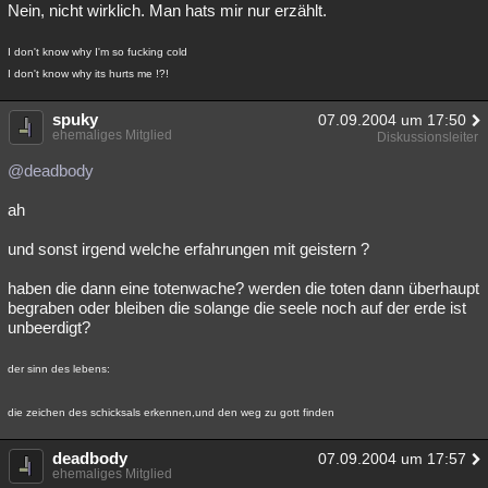
Nein, nicht wirklich. Man hats mir nur erzählt.
I don't know why I'm so fucking cold
I don't know why its hurts me !?!
spuky
07.09.2004 um 17:50
ehemaliges Mitglied
Diskussionsleiter
@deadbody
ah
und sonst irgend welche erfahrungen mit geistern ?
haben die dann eine totenwache? werden die toten dann überhaupt
begraben oder bleiben die solange die seele noch auf der erde ist
unbeerdigt?
der sinn des lebens:
die zeichen des schicksals erkennen,und den weg zu gott finden
deadbody
07.09.2004 um 17:57
ehemaliges Mitglied