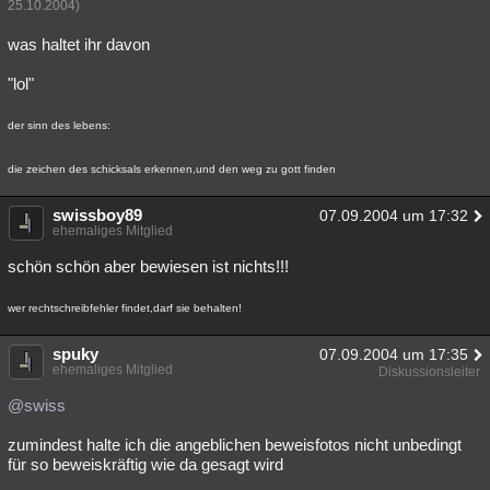
25.10.2004)
Besucht
Teilgenommen
Alle
Neue
Geschlossen
was haltet ihr davon
Lesenswert
Schlüsselwörter
"lol"
der sinn des lebens:
die zeichen des schicksals erkennen,und den weg zu gott finden
swissboy89
07.09.2004 um 17:32
ehemaliges Mitglied
schön schön aber bewiesen ist nichts!!!
wer rechtschreibfehler findet,darf sie behalten!
spuky
07.09.2004 um 17:35
ehemaliges Mitglied
Diskussionsleiter
@swiss
zumindest halte ich die angeblichen beweisfotos nicht unbedingt
für so beweiskräftig wie da gesagt wird