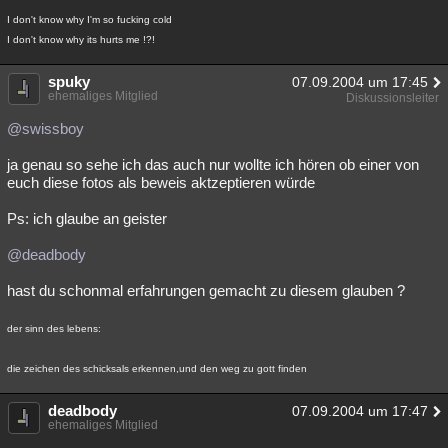
I don't know why I'm so fucking cold
I don't know why its hurts me !?!
spuky
07.09.2004 um 17:45
ehemaliges Mitglied
Diskussionsleiter
@swissboy
ja genau so sehe ich das auch nur wollte ich hören ob einer von
euch diese fotos als beweis aktzeptieren würde
Ps: ich glaube an geister
@deadbody
hast du schonmal erfahrungen gemacht zu diesem glauben ?
der sinn des lebens:
die zeichen des schicksals erkennen,und den weg zu gott finden
deadbody
07.09.2004 um 17:47
ehemaliges Mitglied