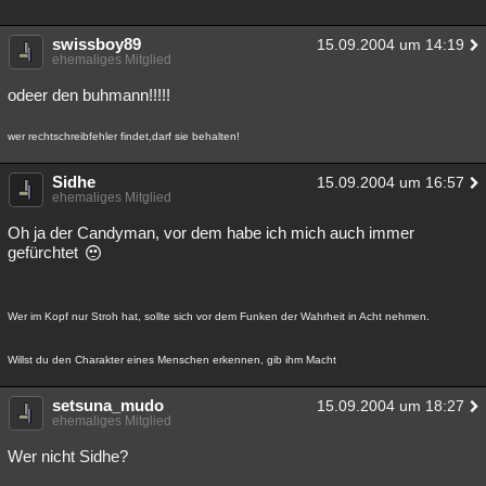
Besucht
Teilgenommen
Alle
Neue
Geschlossen
swissboy89
15.09.2004 um 14:19
ehemaliges Mitglied
Lesenswert
Schlüsselwörter
odeer den buhmann!!!!!
wer rechtschreibfehler findet,darf sie behalten!
Sidhe
15.09.2004 um 16:57
ehemaliges Mitglied
Oh ja der Candyman, vor dem habe ich mich auch immer
gefürchtet
Wer im Kopf nur Stroh hat, sollte sich vor dem Funken der Wahrheit in Acht nehmen.
Willst du den Charakter eines Menschen erkennen, gib ihm Macht
setsuna_mudo
15.09.2004 um 18:27
ehemaliges Mitglied
Wer nicht Sidhe?