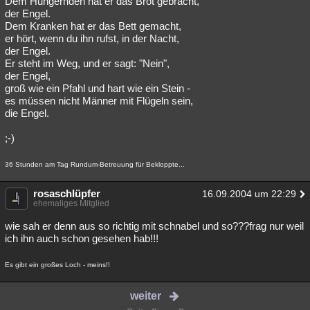
Dem Hungernden hat er das Brot gebracht,
der Engel.
Dem Kranken hat er das Bett gemacht,
er hört, wenn du ihn rufst, in der Nacht,
der Engel.
Er steht im Weg, und er sagt: "Nein",
der Engel,
groß wie ein Pfahl und hart wie ein Stein -
es müssen nicht Männer mit Flügeln sein,
die Engel.
;-)
36 Stunden am Tag Rundum-Betreuung für Bekloppte...
rosaschlüpfer
16.09.2004 um 22:29
ehemaliges Mitglied
wie sah er denn aus so richtig mit schnabel und so???frag nur weil
ich ihn auch schon gesehen hab!!!
Es gibt ein großes Loch - meins!!
weiter