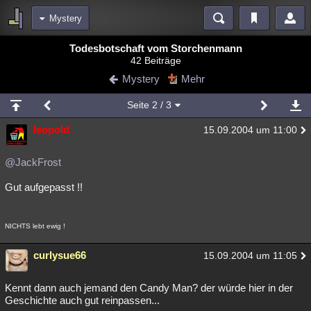
Mystery
Bereiche
Todesbotschaft vom Storchenmann
42 Beiträge
Echtzeit
Diskussionen
Blogs
Videos
Statistiken
Mystery
Mehr
Chat
Wiki
Neuigkeiten
Seite
2
/ 3
meine Rubriken
leopold
15.09.2004 um 11:00
Menschen
Wissenschaft
Politik
Mystery
Kriminalfälle
Spiritualität
Verschwörungen
Technologie
Ufologie
@JackFrost
Gut aufgepasst !!
Natur
Umfragen
Unterhaltung
weitere Rubriken
NICHTS lebt ewig !
Philosophie
Träume
Orte
Esoterik
Literatur
curlysue66
15.09.2004 um 11:05
Astronomie
Helpdesk
Gruppen
Gaming
Filme
Musik
Clash
Verbesserungen
Allmystery
English
Kennt dann auch jemand den Candy Man? der würde hier in der
Geschichte auch gut reinpassen...
Übersichten