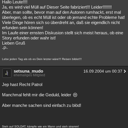
Hallo Leute!!!!
Ja, es wird viel Müll auf Dieser Seite fabriziert!!! Leider!!!!!!!!
Aber, man sollte, bevor man auf den Autoren rumhackt, erst mal
überlegen, ob es echt Müll ist oder ob jemand echte Probleme hat!
Viele Dinge hören sich so überdreht an, daß sie eigendlich nicht
erfunden sein können!
Im Laufe einer ernsten Diskusion stellt sich meist heraus, ob eine
Story erfunden oder wahr ist!
Lieben Gruß
-P-
Lebe jeden Tag als ob es Dein letzter wäre!!! Reisen bildet!!!
setsuna_mudo
16.09.2004 um 00:37
ehemaliges Mitglied
Jep hast Recht Patrol
Manchmal fehlt mir die Geduld, leider
Aber manche sachen sind einfach zu blöd!
Steh auf SOLDAT, kämpfe wie ein Mann und steh stramm!