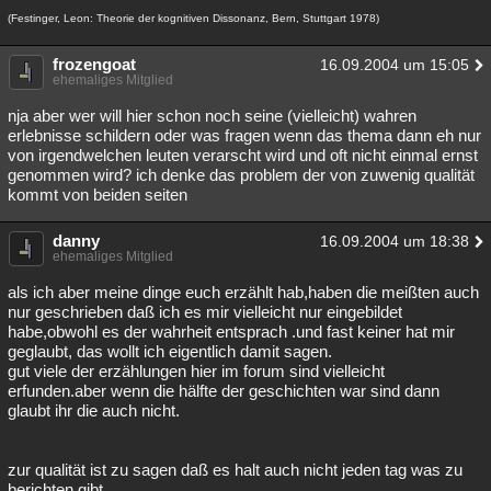
(Festinger, Leon: Theorie der kognitiven Dissonanz, Bern, Stuttgart 1978)
frozengoat
16.09.2004 um 15:05
ehemaliges Mitglied
nja aber wer will hier schon noch seine (vielleicht) wahren
erlebnisse schildern oder was fragen wenn das thema dann eh nur
von irgendwelchen leuten verarscht wird und oft nicht einmal ernst
genommen wird? ich denke das problem der von zuwenig qualität
kommt von beiden seiten
danny
16.09.2004 um 18:38
ehemaliges Mitglied
als ich aber meine dinge euch erzählt hab,haben die meißten auch
nur geschrieben daß ich es mir vielleicht nur eingebildet
habe,obwohl es der wahrheit entsprach .und fast keiner hat mir
geglaubt, das wollt ich eigentlich damit sagen.
gut viele der erzählungen hier im forum sind vielleicht
erfunden.aber wenn die hälfte der geschichten war sind dann
glaubt ihr die auch nicht.
zur qualität ist zu sagen daß es halt auch nicht jeden tag was zu
berichten gibt.