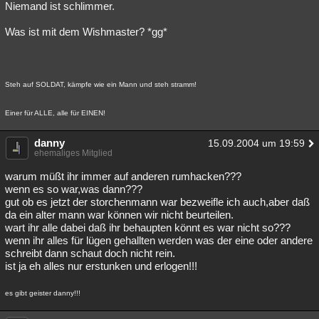
Niemand ist schlimmer.
Was ist mit dem Wishmaster? *gg*
Steh auf SOLDAT, kämpfe wie ein Mann und steh stramm!
Einer für ALLE, alle für EINEN!
danny
15.09.2004 um 19:59
ehemaliges Mitglied
warum müßt ihr immer auf anderen rumhacken???
wenn es so war,was dann???
gut ob es jetzt der storchenmann war bezweifle ich auch,aber daß
da ein alter mann war können wir nicht beurteilen.
wart ihr alle dabei daß ihr behaupten könnt es war nicht so???
wenn ihr alles für lügen gehallten werden was der eine oder andere
schreibt dann schaut doch nicht rein.
ist ja eh alles nur erstunken und erlogen!!!
es gibt geister danny!!!