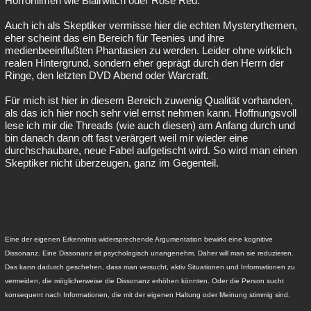
Horrorfilmen wie Blairwitch oder Rose Red.
Auch ich als Skeptiker vermisse hier die echten Mysterythemen,
eher scheint das ein Bereich für Teenies und ihre
medienbeeinflußten Phantasien zu werden. Leider ohne wirklich
realen Hintergrund, sondern eher geprägt durch den Herrn der
Ringe, den letzten DVD Abend oder Warcraft.
Für mich ist hier in diesem Bereich zuwenig Qualität vorhanden,
als das ich hier noch sehr viel ernst nehmen kann. Hoffnungsvoll
lese ich mir die Threads (wie auch diesen) am Anfang durch und
bin danach dann oft fast verärgert weil mir wieder eine
durchschaubare, neue Fabel aufgetischt wird. So wird man einen
Skeptiker nicht überzeugen, ganz im Gegenteil.
Eine der eigenen Erkenntnis widersprechende Argumentation bewirkt eine kognitive
Dissonanz. Eine Dissonanz ist psychologisch unangenehm. Daher will man sie reduzieren.
Das kann dadurch geschehen, dass man versucht, aktiv Situationen und Informationen zu
vermeiden, die möglicherweise die Dissonanz erhöhen könnten. Oder die Person sucht
konsequent nach Informationen, die mit der eigenen Haltung oder Meinung stimmig sind.