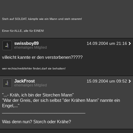
Steh auf SOLDAT, kämpfe wie ein Mann und steh stramm!
Einer für ALLE, alle für EINEN!
swissboy89
14.09.2004 um 21:16
ehemaliges Mitglied
villeicht kannte er den verstorbenen?????
wer rechtschreibfehler findet,darf sie behalten!
JackFrost
15.09.2004 um 09:52
ehemaliges Mitglied
"...- Kräh, ich bin der Storchen Mann"
"War der Greis, der sich selbst "der Krähen Mann" nannte ein
Engel,..."
___________________________________
Was denn nun? Storch oder Krähe?