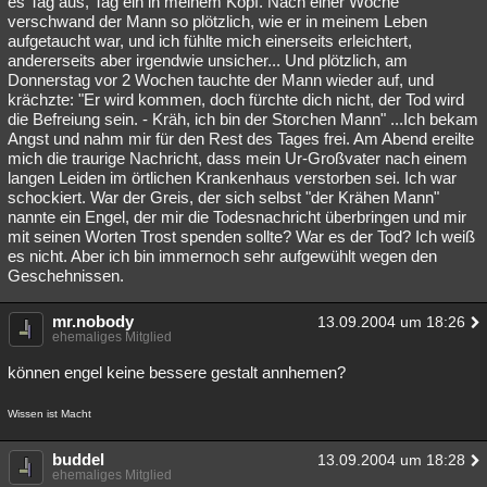
es Tag aus, Tag ein in meinem Kopf. Nach einer Woche
verschwand der Mann so plötzlich, wie er in meinem Leben
Besucht
Teilgenommen
Alle
Neue
Geschlossen
aufgetaucht war, und ich fühlte mich einerseits erleichtert,
andererseits aber irgendwie unsicher... Und plötzlich, am
Lesenswert
Schlüsselwörter
Donnerstag vor 2 Wochen tauchte der Mann wieder auf, und
krächzte: "Er wird kommen, doch fürchte dich nicht, der Tod wird
die Befreiung sein. - Kräh, ich bin der Storchen Mann" ...Ich bekam
Angst und nahm mir für den Rest des Tages frei. Am Abend ereilte
mich die traurige Nachricht, dass mein Ur-Großvater nach einem
langen Leiden im örtlichen Krankenhaus verstorben sei. Ich war
schockiert. War der Greis, der sich selbst "der Krähen Mann"
nannte ein Engel, der mir die Todesnachricht überbringen und mir
mit seinen Worten Trost spenden sollte? War es der Tod? Ich weiß
es nicht. Aber ich bin immernoch sehr aufgewühlt wegen den
Geschehnissen.
mr.nobody
13.09.2004 um 18:26
ehemaliges Mitglied
können engel keine bessere gestalt annhemen?
Wissen ist Macht
buddel
13.09.2004 um 18:28
ehemaliges Mitglied