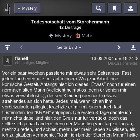
Mystery
Bereiche
Todesbotschaft vom Storchenmann
42 Beiträge
Echtzeit
Diskussionen
Blogs
Videos
Statistiken
Mystery
Mehr
Chat
Wiki
Neuigkeiten
2
Seite
1
/ 3
meine Rubriken
flanell
13.09.2004 um 18:24
Menschen
Wissenschaft
Politik
Mystery
Kriminalfälle
ehemaliges Mitglied
Diskussionsleiter
Spiritualität
Verschwörungen
Technologie
Ufologie
Vor ein paar Wochen passierte mir etwas sehr Seltsames. Fast
jeden Tag begegnete mir auf meinem Weg zur Arbeit eine
komische Gestalt. Anfangs hielt ich dieses "Etwas" noch für einen
Natur
Umfragen
Unterhaltung
normalen alten Mann (vielleicht heimatlos, denn er schien mir
weitere Rubriken
etwas verwahrlost...), dessen Kleidung (dennoch) etwas
strahlendes an sich hatte. Jedes mal, wenn ich an ihm
Philosophie
Träume
Orte
Esoterik
Literatur
vorbeizulaufen pflegte, krächzte er mir mit einem doch fast
flüsternden Ton "KRÄH" entgegen. Die ersten 3 Tage dachte ich
Astronomie
Helpdesk
Gruppen
Gaming
Filme
mir nichts dabei und hielt den Greis nur für verrückt, doch das
sollte sich ja bald ändern, denn der Mann fing von Tag zu Tag an,
Musik
Clash
Verbesserungen
Allmystery
English
mehr zu reden, und schien, mehr über mein Leben zu wissen, als
ich zu glauben vermochte. "Kräh, ich bin der Storchen Mann" hallte
Übersichten