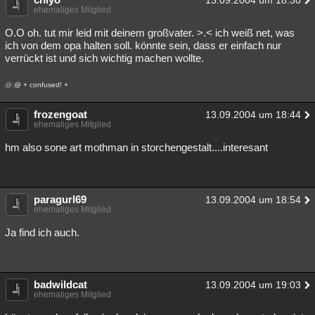
13.09.2004 um 18:30
ehemaliges Mitglied
O.O oh. tut mir leid mit deinem großvater. >.< ich weiß net, was
ich von dem opa halten soll. könnte sein, dass er einfach nur
verrückt ist und sich wichtig machen wollte.
@.
@ + confused! +
frozengoat
13.09.2004 um 18:44
ehemaliges Mitglied
hm also sone art mothman in storchengestalt....interesant
paragurl69
13.09.2004 um 18:54
ehemaliges Mitglied
Ja find ich auch.
badwildcat
13.09.2004 um 19:03
ehemaliges Mitglied