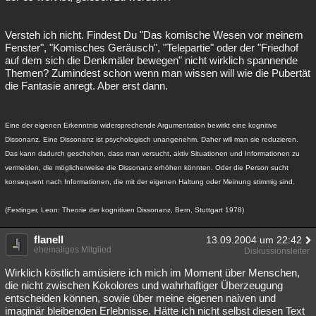
Versteh ich nicht. Findest Du "Das komische Wesen vor meinem
Fenster", "Komisches Geräusch", "Telepartie" oder der "Friedhof
auf dem sich die Denkmäler bewegen" nicht wirklich spannende
Themen? Zumindest schon wenn man wissen will wie die Pubertät
die Fantasie anregt. Aber erst dann.
Eine der eigenen Erkenntnis widersprechende Argumentation bewirkt eine kognitive
Dissonanz. Eine Dissonanz ist psychologisch unangenehm. Daher will man sie reduzieren.
Das kann dadurch geschehen, dass man versucht, aktiv Situationen und Informationen zu
vermeiden, die möglicherweise die Dissonanz erhöhen könnten. Oder die Person sucht
konsequent nach Informationen, die mit der eigenen Haltung oder Meinung stimmig sind.
(Festinger, Leon: Theorie der kognitiven Dissonanz, Bern, Stuttgart 1978)
flanell
13.09.2004 um 22:42
ehemaliges Mitglied
Diskussionsleiter
Wirklich köstlich amüsiere ich mich im Moment über Menschen,
die nicht zwischen Kokolores und wahrhaftiger Überzeugung
entscheiden können, sowie über meine eigenen naiven und
imaginär bleibenden Erlebnisse. Hätte ich nicht selbst diesen Text