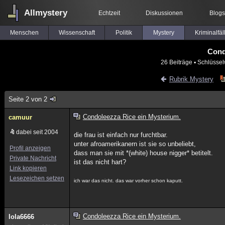
Allmystery
Echtzeit
Diskussionen
Blogs
Menschen
Wissenschaft
Politik
Mystery
Kriminalfäl
Cond
26 Beiträge
▪ Schlüssel
Rubrik Mystery
Seite 2 von 2
Condoleezza Rice ein Mysterium.
camuur
dabei seit 2004
die frau ist einfach nur furchtbar.
unter afroamerikanern ist sie so unbeliebt,
Profil anzeigen
dass man sie mit *(white) house nigger* betitelt.
Private Nachricht
ist das nicht hart?
Link kopieren
Lesezeichen setzen
ich war das nicht. das war vorher schon kaputt.
Condoleezza Rice ein Mysterium.
lola6666