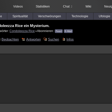
Videos
Statistiken
Chat
Wiki
Neuig
2
le
Spiritualität
Verschwörungen
Technologie
Ufologie
oleezza Rice ein Mysterium.
wörter:
Condoleezza Rice
▪ Abonnieren:
Feed
E-Mail
Beobachten
Antworten
Suchen
Infos