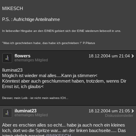
MIKESCH
P.S. : Aufrichtige Anteilnahme
In liebevoller Hingabe an den EINEN gebiert sich der EINE wiederum liebevoll in uns.
"Was ich geschrieben habe, das habe ich geschrieben !" P.Pilatus
flowers
18.12.2004 um 21:04
ehemaliges Mitglied
Iluminat23
Möglich ist wieder mal alles....Kann ja stimmen<
Könntest aber auch geschlummert haben, trotzdem, wenns Dir
Ernst ist, ich glaubs<
Diesser, mein Leib - ist nicht mein wahres ICH...
iluminat23
18.12.2004 um 21:05
ehemaliges Mitglied
Diskussionsleiter
Aber es erschien alles so echt... habe ja auch noch ein kleines
loch, dort wo die Spritze war... an der linken bauchseite..... Das
istmir ehrlich passiert
@MIKESCH