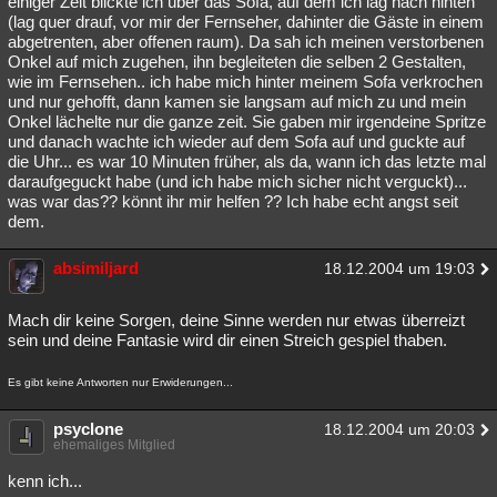
einiger Zeit blickte ich über das Sofa, auf dem ich lag nach hinten
(lag quer drauf, vor mir der Fernseher, dahinter die Gäste in einem
Besucht
Teilgenommen
Alle
Neue
Geschlossen
abgetrenten, aber offenen raum). Da sah ich meinen verstorbenen
Onkel auf mich zugehen, ihn begleiteten die selben 2 Gestalten,
Lesenswert
Schlüsselwörter
wie im Fernsehen.. ich habe mich hinter meinem Sofa verkrochen
und nur gehofft, dann kamen sie langsam auf mich zu und mein
Onkel lächelte nur die ganze zeit. Sie gaben mir irgendeine Spritze
und danach wachte ich wieder auf dem Sofa auf und guckte auf
die Uhr... es war 10 Minuten früher, als da, wann ich das letzte mal
daraufgeguckt habe (und ich habe mich sicher nicht verguckt)...
was war das?? könnt ihr mir helfen ?? Ich habe echt angst seit
dem.
absimiljard
18.12.2004 um 19:03
Mach dir keine Sorgen, deine Sinne werden nur etwas überreizt
sein und deine Fantasie wird dir einen Streich gespiel thaben.
Es gibt keine Antworten nur Erwiderungen...
psyclone
18.12.2004 um 20:03
ehemaliges Mitglied
kenn ich...