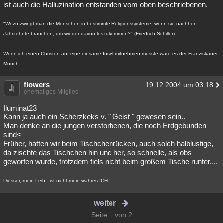
ist auch die Halluzination entstanden vom oben beschriebenen.
"Wozu zwingt man die Menschen in bestimmte Religionssysteme, wenn sie nachher
Jahrzehnte brauchen, um wieder davon loszukommen?" (Friedrich Schiller)
Wenn ich einen Christen auf eine einsame Insel mitnehmen müsste wäre es der Franziskaner-
Mönch.
flowers
19.12.2004 um 03:18
ehemaliges Mitglied
Iluminat23
Kann ja auch ein Scherzkeks v. " Geist " gewesen sein..
Man denke an die jungen verstorbenen, die noch Erdgebunden
sind<
Früher, hatten wir beim Tischchenrücken, auch solch halblustige,
da zischte das Tischchen hin und her, so schnelle, als obs
geworfen wurde, trotzdem fiels nicht beim großem Tische runter....
Diesser, mein Leib - ist nicht mein wahres ICH...
weiter
Seite 1 von 2