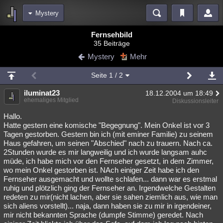
Mystery
Bereiche
Fernsehbild
35 Beiträge
Echtzeit
Diskussionen
Blogs
Videos
Statistiken
Mystery
Mehr
Chat
Wiki
Neuigkeiten
2
Seite
1
/ 2
meine Rubriken
iluminat23
18.12.2004 um 18:49
Menschen
Wissenschaft
Politik
Mystery
Kriminalfälle
ehemaliges Mitglied
Diskussionsleiter
Spiritualität
Verschwörungen
Technologie
Ufologie
Hallo.
Hatte gestern eine komische "Begegnung". Mein Onkel ist vor 3
Tagen gestorben. Gestern bin ich (mit eminer Familie) zu seinem
Natur
Umfragen
Unterhaltung
Haus gefahren, um seinen "Abschied" nach zu trauern. Nach ca.
weitere Rubriken
2Stunden wurde es mir langweilig und ich wurde langsam auhc
müde, ich habe mich vor den Fernseher gesetzt, in dem Zimmer,
Philosophie
Träume
Orte
Esoterik
Literatur
wo mein Onkel gestorben ist. NAch einiger Zeit habe ich den
Fernseher ausgemacht und wollte schlafen... dann war es erstmal
Astronomie
Helpdesk
Gruppen
Gaming
Filme
ruhig und plötzlich ging der Fernseher an. Irgendwelche Gestalten
redeten zu mir(nicht lachen, aber sie sahen ziemlich aus, wie man
Musik
Clash
Verbesserungen
Allmystery
English
sich aliens vorstellt)... naja, dann haben sie zu mir in irgendeiner,
mir nicht bekannten Sprache (dumpfe Stimme) geredet. Nach
Übersichten