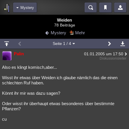
Mystery
Bereiche
Weiden
78 Beiträge
Echtzeit
Diskussionen
Blogs
Videos
Statistiken
Mystery
Mehr
Chat
Wiki
Neuigkeiten
2
Seite
1
/ 4
meine Rubriken
Palin
01.01.2005 um 17:50
Menschen
Wissenschaft
Politik
Mystery
Kriminalfälle
Diskussionsleiter
Spiritualität
Verschwörungen
Technologie
Ufologie
Also es klingt komisch,aber...
Wisst ihr etwas über Weiden ich glaube nämlich das die einen
Natur
Umfragen
Unterhaltung
schlechten Ruf haben.
weitere Rubriken
Könnt ihr mir was dazu sagen?
Philosophie
Träume
Orte
Esoterik
Literatur
Oder wisst ihr überhaupt etwas besonderes über bestimmte
Astronomie
Helpdesk
Gruppen
Gaming
Filme
Pflanzen?
Musik
Clash
Verbesserungen
Allmystery
English
cu
Übersichten