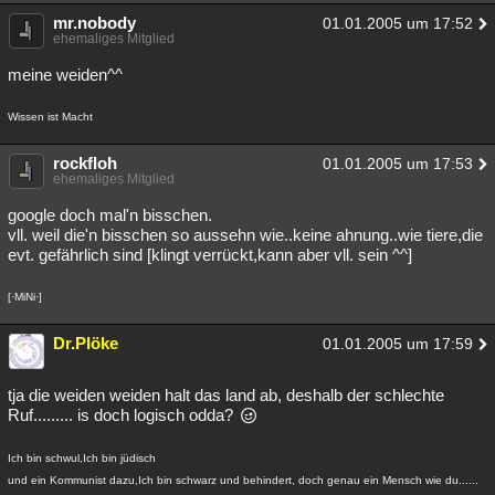
mr.nobody
01.01.2005 um 17:52
ehemaliges Mitglied
meine weiden^^
Wissen ist Macht
rockfloh
01.01.2005 um 17:53
ehemaliges Mitglied
google doch mal'n bisschen.
vll. weil die'n bisschen so aussehn wie..keine ahnung..wie tiere,die
evt. gefährlich sind [klingt verrückt,kann aber vll. sein ^^]
[·MiNi·]
Dr.Plöke
01.01.2005 um 17:59
tja die weiden weiden halt das land ab, deshalb der schlechte
Ruf......... is doch logisch odda?
Ich bin schwul,Ich bin jüdisch
und ein Kommunist dazu,Ich bin schwarz und behindert, doch genau ein Mensch wie du......