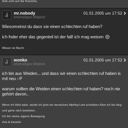
Geb acht auf die Kraniche.
Besucht
Teilgenommen
Alle
Neue
Geschlossen
mr.nobody
01.01.2005 um 17:52
Lesenswert
ehemaliges Mitglied
Schlüsselwörter
Wiesomeinst du dass sie einen schlechten ruf haben?
ich fnder eher das gegenteil ist der fall! ich mag weisen
Wissen ist Macht
wonko
01.01.2005 um 17:52
ehemaliges Mitglied
ich bin aus Weiden... und dass wir einen schlechten ruf haben is
mit neu :-P
warum sollten die Weiden einen schlechten ruf haben? noch nie
gehört davon..
Wenn ich blöd wäre, würde ich jetzt ein deutsches HipHop-Lied schreiben.Aber ich bin klug
und gehe mich betrinken.
Ich bin meine eigene Bewegung
viva la bavaria