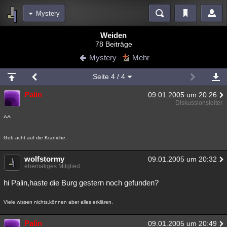
Mystery
Bereiche
Weiden
78 Beiträge
Echtzeit
Diskussionen
Blogs
Videos
Statistiken
Mystery
Mehr
Chat
Wiki
Neuigkeiten
2
Seite
4
/ 4
meine Rubriken
Palin
09.01.2005 um 20:26
Menschen
Wissenschaft
Politik
Mystery
Kriminalfälle
Diskussionsleiter
Spiritualität
Verschwörungen
Technologie
Ufologie
^^
Natur
Umfragen
Unterhaltung
Geb acht auf die Kraniche.
weitere Rubriken
wolfstormy
09.01.2005 um 20:32
ehemaliges Mitglied
Philosophie
Träume
Orte
Esoterik
Literatur
hi Palin,haste die Burg gestern noch gefunden?
Astronomie
Helpdesk
Gruppen
Gaming
Filme
Viele wissen nichts,können aber alles erklären.
Musik
Clash
Verbesserungen
Allmystery
English
Übersichten
Palin
09.01.2005 um 20:49