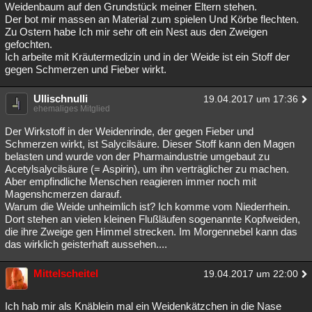
Weidenbaum auf den Grundstück meiner Eltern stehen.
Der bot mir massen an Material zum spielen Und Körbe flechten.
Zu Ostern habe Ich mir sehr oft ein Nest aus den Zweigen
gefochten.
Ich arbeite mit Kräutermedizin und in der Weide ist ein Stoff der
gegen Schmerzen und Fieber wirkt.
Ullischnulli
19.04.2017 um 17:36
ehemaliges Mitglied
Der Wirkstoff in der Weidenrinde, der gegen Fieber und
Schmerzen wirkt, ist Salycilsäure. Dieser Stoff kann den Magen
belasten und wurde von der Pharmaindustrie umgebaut zu
Acetylsalycilsäure (= Aspirin), um ihn verträglicher zu machen.
Aber empfindliche Menschen reagieren immer noch mit
Magenshcmerzen darauf.
Warum die Weide unheimlich ist? Ich komme vom Niederrhein.
Dort stehen an vielen kleinen Flußläufen sogenannte Kopfweiden,
die ihre Zweige gen Himmel strecken. Im Morgennebel kann das
das wirklich geisterhaft aussehen....
Mittelscheitel
19.04.2017 um 22:00
Ich hab mir als Knäblein mal ein Weidenkätzchen in die Nase