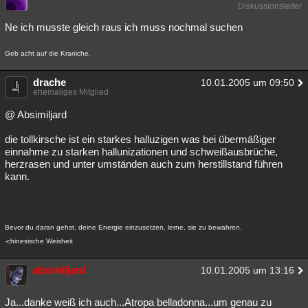
Diskussionsleiter
Besucht
Teilgenommen
Alle
Neue
Geschlossen
Ne ich musste gleich raus ich muss nochmal suchen
Lesenswert
Schlüsselwörter
Geb acht auf die Kraniche.
drache
10.01.2005 um 09:50
ehemaliges Mitglied
@ Absimiljard
die tollkirsche ist ein starkes halluzigen was bei übermäßiger
einnahme zu starken hallunizationen und schweißausbrüche,
herzrasen und unter umständen auch zum herstillstand führen
kann.
Bevor du daran gehst, deine Energie einzusetzen, lerne, sie zu bewahren.
-chinesische Weisheit
absimiljard
10.01.2005 um 13:16
Ja...danke weiß ich auch...Atropa belladonna...um genau zu