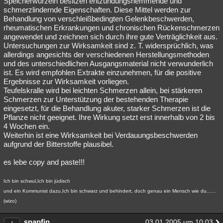
Speicherwurzeln besitzen entzündungshemmende und
schmerzlindernde Eigenschaften. Diese Mittel werden zur
Besucht
Teilgenommen
Alle
Neue
Geschlossen
Behandlung von verschleißbedingten Gelenkbeschwerden,
rheumatischen Erkrankungen und chronischen Rückenschmerzen
Lesenswert
Schlüsselwörter
angewendet und zeichnen sich durch ihre gute Verträglichkeit aus.
Untersuchungen zur Wirksamkeit sind z. T. widersprüchlich, was
allerdings angesichts der verschiedenen Herstellungsmethoden
und des unterschiedlichen Ausgangsmaterial nicht verwunderlich
ist. Es wird empfohlen Extrakte einzunehmen, für die positive
Ergebnisse zur Wirksamkeit vorliegen.
Teufelskralle wird bei leichten Schmerzen allein, bei stärkeren
Schmerzen zur Unterstützung der bestehenden Therapie
eingesetzt, für die Behandlung akuter, starker Schmerzen ist die
Pflanze nicht geeignet. Ihre Wirkung setzt erst innerhalb von 2 bis
4 Wochen ein.
Weiterhin ist eine Wirksamkeit bei Verdauungsbeschwerden
aufgrund der Bitterstoffe plausibel.
es lebe copy and paste!!!
Ich bin schwul,Ich bin jüdisch
und ein Kommunist dazu,Ich bin schwarz und behindert, doch genau ein Mensch wie du......
(wizo)
snapfin
03.01.2005 um 10:03