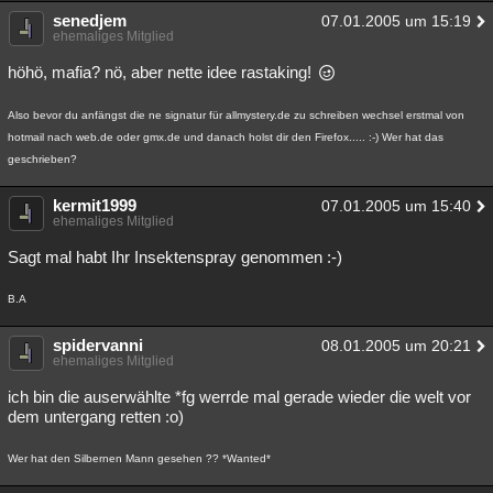
senedjem
07.01.2005 um 15:19
ehemaliges Mitglied
höhö, mafia? nö, aber nette idee rastaking!
Also bevor du anfängst die ne signatur für allmystery.de zu schreiben wechsel erstmal von
hotmail nach web.de oder gmx.de und danach holst dir den Firefox..... :-) Wer hat das
geschrieben?
kermit1999
07.01.2005 um 15:40
ehemaliges Mitglied
Sagt mal habt Ihr Insektenspray genommen :-)
B.A
spidervanni
08.01.2005 um 20:21
ehemaliges Mitglied
ich bin die auserwählte *fg werrde mal gerade wieder die welt vor
dem untergang retten :o)
Wer hat den Silbernen Mann gesehen ?? *Wanted*