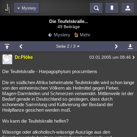
Mystery
Bereiche
Die Teufelskralle...
49 Beiträge
Echtzeit
Diskussionen
Blogs
Videos
Statistiken
Mystery
Mehr
Chat
Wiki
Neuigkeiten
2
Seite
2
/ 3
meine Rubriken
Dr.Plöke
03.01.2005 um 08:46
Menschen
Wissenschaft
Politik
Mystery
Kriminalfälle
Spiritualität
Verschwörungen
Technologie
Ufologie
Die Teufelskralle - Harpagophytum procumbens
Die im südlichen Afrika beheimatete Teufelskralle wird schon lange
Natur
Umfragen
Unterhaltung
von den einheimischen Völkern als Heilmittel gegen Fieber,
weitere Rubriken
Magen-Darmleiden und Schmerzen verwendet. Mittlerweile ist der
Bedarf gerade in Deutschland so gestiegen, dass durch
Philosophie
Träume
Orte
Esoterik
Literatur
schonende Sammlung und Kultivierung der Bestand der
Heilpflanze gesichert werden muß.
Astronomie
Helpdesk
Gruppen
Gaming
Filme
Wo kann die Teufelskralle helfen?
Musik
Clash
Verbesserungen
Allmystery
English
Wässrige oder alkoholisch-wässrige Auszüge aus den
Übersichten