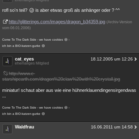
ehemaliges Mitglied
rofl so'n teil?
is aber etwas groß als anhänger oder ? ^^
http://glitterings.com/images/dragon_b34359.jpg
(Archiv-Version
vom 06.01.2006)
Come To The Dark Side - we have cookies
-
ich bin a BIO-katzen-gurke
cat_eyes
18.12.2005 um 12:26
ehemaliges Mitglied
http://www.e-
starshipearth.com/dragon%20claw%20with%20crystall.jpg
miniatur! schaut aber aus wie eine hühnerklauendingensirgendwas
...
Come To The Dark Side - we have cookies
-
ich bin a BIO-katzen-gurke
Waldfrau
16.06.2011 um 14:58