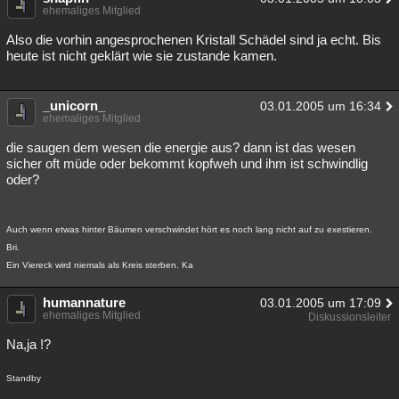
ehemaliges Mitglied
Also die vorhin angesprochenen Kristall Schädel sind ja echt. Bis
heute ist nicht geklärt wie sie zustande kamen.
_unicorn_
03.01.2005 um 16:34
ehemaliges Mitglied
die saugen dem wesen die energie aus? dann ist das wesen
sicher oft müde oder bekommt kopfweh und ihm ist schwindlig
oder?
Auch wenn etwas hinter Bäumen verschwindet hört es noch lang nicht auf zu exestieren.
Bri.
Ein Viereck wird niemals als Kreis sterben. Ka
humannature
03.01.2005 um 17:09
ehemaliges Mitglied
Diskussionsleiter
Na,ja !?
Standby