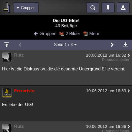
Gruppen
Bereiche
Die UG-Elite!
43 Beiträge
Echtzeit
Diskussionen
Blogs
Videos
Statistiken
Gruppen
2 Bilder
Mehr
Chat
Wiki
Neuigkeiten
2
Seite
1
/ 3
meine Rubriken
Rutz
10.06.2012 um 16:32
Menschen
Wissenschaft
Politik
Mystery
Kriminalfälle
Diskussionsleiter
Spiritualität
Verschwörungen
Technologie
Ufologie
Hier ist die Diskussion, die die gesamte Untergrund Elite vereint.
Natur
Umfragen
Unterhaltung
weitere Rubriken
Ferraristo
10.06.2012 um 16:33
Philosophie
Träume
Orte
Esoterik
Literatur
Es lebe der UG!
Astronomie
Helpdesk
Gruppen
Gaming
Filme
Musik
Clash
Verbesserungen
Allmystery
English
Rutz
10.06.2012 um 16:36
Übersichten
Diskussionsleiter