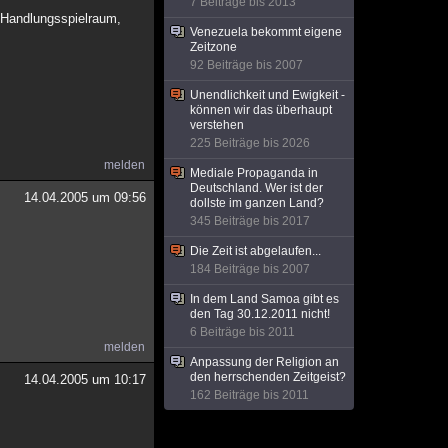
7 Beiträge bis 2013
g Handlungsspielraum,
Venezuela bekommt eigene
Zeitzone
92 Beiträge bis 2007
Unendlichkeit und Ewigkeit -
können wir das überhaupt
verstehen
225 Beiträge bis 2026
melden
Mediale Propaganda in
Deutschland. Wer ist der
14.04.2005 um 09:56
dollste im ganzen Land?
345 Beiträge bis 2017
Die Zeit ist abgelaufen...
184 Beiträge bis 2007
In dem Land Samoa gibt es
den Tag 30.12.2011 nicht!
6 Beiträge bis 2011
melden
Anpassung der Religion an
den herrschenden Zeitgeist?
14.04.2005 um 10:17
162 Beiträge bis 2011