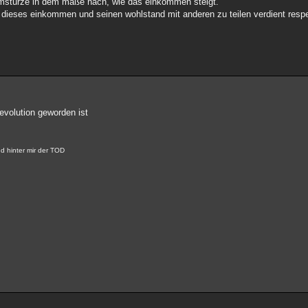
umstürze in dem maße nach, wie das einkommen steigt.
dieses einkommen und seinen wohlstand mit anderen zu teilen verdient resp
Revolution geworden ist
d hinter mir der TOD