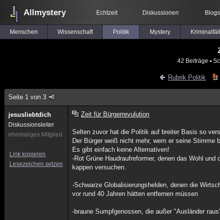
Allmystery
Echtzeit
Diskussionen
Blogs
Menschen
Wissenschaft
Politik
Mystery
Kriminalfäl
42 Beiträge
▪ Sc
Rubrik Politik
Seite 1 von 3
Zeit für Bürgerrevulution
jesusliebtdich
Diskussionsleiter
Selten zuvor hat die Politik auf breiter Basis so vers
ehemaliges Mitglied
Der Bürger weiß nicht mehr, wem er seine Stimme 
Es gibt einfach keine Alternativen!
Link kopieren
-Rot Grüne Haudraufreformer, denen das Wohl und d
Lesezeichen setzen
kappen versuchen.
-Schwarze Globalisierungshelden, denen die Wirtscha
vor rund 40 Jahren hätten entfernen müssen
-braune Sumpfgenossen, die außer "Ausländer raus"