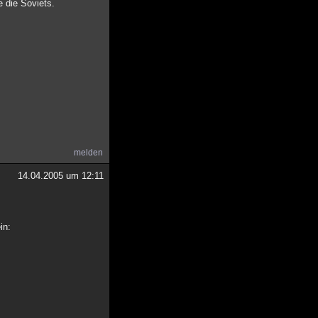
e die Soviets.
melden
14.04.2005 um 12:11
in: