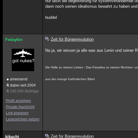
nur lässt die begeisterung für systemverändernde 
dann noch seinen idealismus bewahrt zu haben und 
buddel
Zeit für Bürgerrevulution
Fedaykin
Na ja, wir wissen ja alle was aus Lenin und seiner 
Die Hölle zu meiner Linken - Das Paradies zu meiner Rechten- un
anwesend
aus der orange Katholischen Bibel
dabei seit 2004
100.000 Beiträge
Profil anzeigen
Private Nachricht
Link kopieren
Lesezeichen setzen
Zeit für Bürgerrevulution
kikuchi