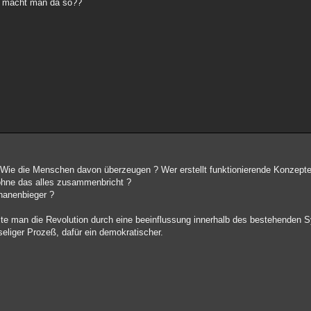
was macht man da so??
? Wie die Menschen davon überzeugen ? Wer erstellt funktionierende Konzepte
ohne das alles zusammenbricht ?
ananenbieger ?
ollte man die Revolution durch eine beeinflussung innerhalb des bestehenden
seliger Prozeß, dafür ein demokratischer.