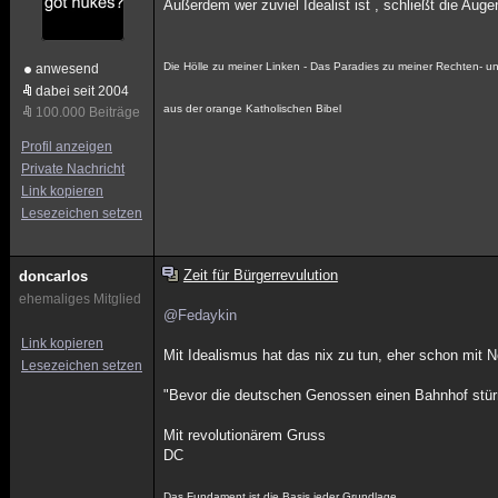
Außerdem wer zuviel Idealist ist , schließt die Auge
Die Hölle zu meiner Linken - Das Paradies zu meiner Rechten- un
anwesend
dabei seit 2004
aus der orange Katholischen Bibel
100.000 Beiträge
Profil anzeigen
Private Nachricht
Link kopieren
Lesezeichen setzen
Zeit für Bürgerrevulution
doncarlos
ehemaliges Mitglied
@Fedaykin
Link kopieren
Mit Idealismus hat das nix zu tun, eher schon mit N
Lesezeichen setzen
"Bevor die deutschen Genossen einen Bahnhof stürm
Mit revolutionärem Gruss
DC
Das Fundament ist die Basis jeder Grundlage.