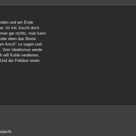
gründen und am Ende
r. Ist mit Joschi doch
 man gar nichts, man kann
oder eben das Beste
am Arsch" zu sagen und
on. Vom Idealismus werde
ch will Kohle verdienen,
nd die Politiker einen
gedacht.