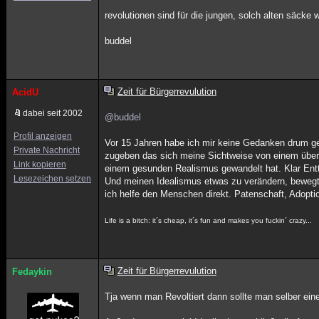
revolutionen sind für die jungen, solch alten säcke w
buddel
Zeit für Bürgerrevulution
AcidU
dabei seit 2002
@buddel
Profil anzeigen
Vor 15 Jahren habe ich mir keine Gedanken drum g
Private Nachricht
zugeben das sich meine Sichtweise von einem über
Link kopieren
einem gesunden Realismus gewandelt hat. Klar Ent
Lesezeichen setzen
Und meinen Idealismus etwas zu verändern, bewegt 
ich helfe den Menschen direkt. Patenschaft, Adoptio
Life is a bitch: it´s cheap, it´s fun and makes you fuckin´ crazy...
Zeit für Bürgerrevulution
Fedaykin
Tja wenn man Revoltiert dann sollte man selber ein