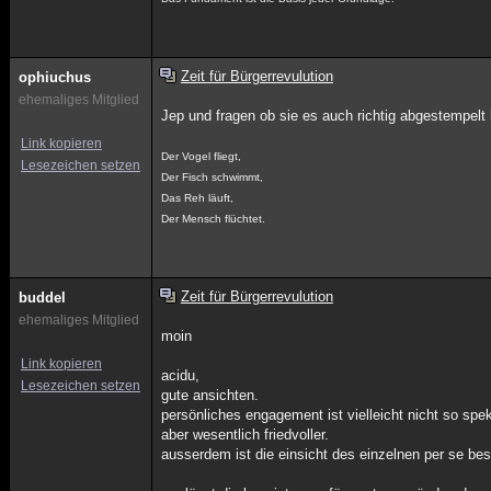
Zeit für Bürgerrevulution
ophiuchus
ehemaliges Mitglied
Jep und fragen ob sie es auch richtig abgestempelt
Link kopieren
Der Vogel fliegt,
Lesezeichen setzen
Der Fisch schwimmt,
Das Reh läuft,
Der Mensch flüchtet.
Zeit für Bürgerrevulution
buddel
ehemaliges Mitglied
moin
Link kopieren
acidu,
Lesezeichen setzen
gute ansichten.
persönliches engagement ist vielleicht nicht so spek
aber wesentlich friedvoller.
ausserdem ist die einsicht des einzelnen per se bess