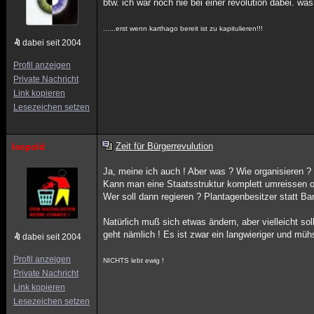
btw. ich war noch nie bei einer revolution dabei. 
......erst wenn karthago bereit ist zu kapitulieren!!!
dabei seit 2004
Profil anzeigen
Private Nachricht
Link kopieren
Lesezeichen setzen
Zeit für Bürgerrevulution
leopold
Ja, meine ich auch ! Aber was ? Wie organisieren 
Kann man eine Staatsstruktur komplett umreissen 
Wer soll dann regieren ? Plantagenbesitzer statt B
Natürlich muß sich etwas ändern, aber vielleicht s
geht nämlich ! Es ist zwar ein langwieriger und müh
dabei seit 2004
Profil anzeigen
NICHTS lebt ewig !
Private Nachricht
Link kopieren
Lesezeichen setzen