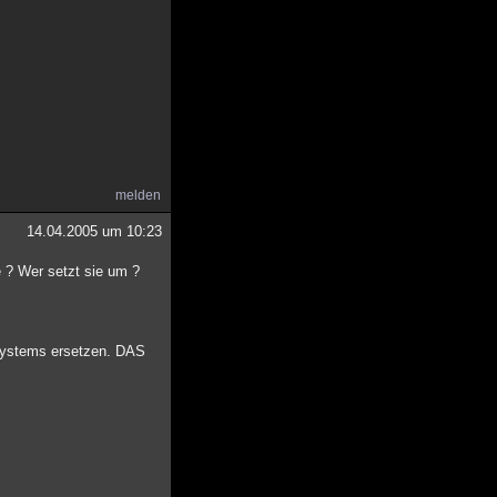
melden
14.04.2005 um 10:23
 ? Wer setzt sie um ?
 Systems ersetzen. DAS