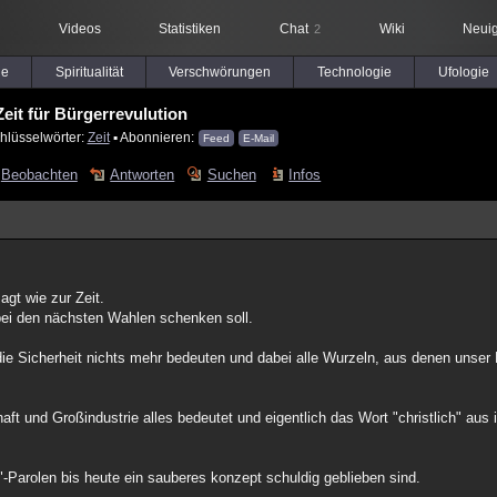
Videos
Statistiken
Chat
Wiki
Neuig
2
le
Spiritualität
Verschwörungen
Technologie
Ufologie
Zeit für Bürgerrevulution
hlüsselwörter:
Zeit
▪ Abonnieren:
Feed
E-Mail
Beobachten
Antworten
Suchen
Infos
agt wie zur Zeit.
bei den nächsten Wahlen schenken soll.
ie Sicherheit nichts mehr bedeuten und dabei alle Wurzeln, aus denen unser
ft und Großindustrie alles bedeutet und eigentlich das Wort "christlich" aus 
-Parolen bis heute ein sauberes konzept schuldig geblieben sind.