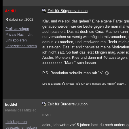
Zeit für Bürgerrevulution
AcidU
dabei seit 2002
Klar, und wie soll das gehen? Eine eigene Partei 
genauso werden wie die Leute gegen die man mal wa
Profil anzeigen
auch passiert. Das ist doch die Crux. Machen kann
Private Nachricht
nur versuchen so wenig wie möglich mitzumachen, 
Link kopieren
daraus zu machen, und irendwann mal "leckt mich 
Lesezeichen setzen
aussteigen. Das ist ehrlicherweise meine Motivati
ich nicht satt. So hart das jetzt klingen mag. Aber i
Asche, Moneten, Kies und dann mit 40 aussteigen. U
xxxxxxxxxx "Mann" sein lassen.
P.S. Revolution schreibt man mit "o"
Life is a bitch: it´s cheap, it´s fun and makes you fuckin´ crazy...
Zeit für Bürgerrevulution
buddel
ehemaliges Mitglied
moin
Link kopieren
acidu, ich wette vor15 jahren hast du noch anders 
Lesezeichen setzen