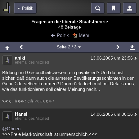
Politik
Bereiche
Fragen an die liberale Staatstheorie
48 Beiträge
Echtzeit
Diskussionen
Blogs
Videos
Statistiken
Politik
Mehr
Chat
Wiki
Neuigkeiten
2
Seite
2
/ 3
meine Rubriken
aniki
13.06.2005 um 23:56
Menschen
Wissenschaft
Politik
Mystery
Kriminalfälle
ehemaliges Mitglied
Spiritualität
Verschwörungen
Technologie
Ufologie
Bildung und Gesundheitswesen rein privatisiert? Und du bist
sicher, daß dann auch die ärmeren Bevölkerungsschichten in den
Genuß derselben kommen? Dann rück doch mal mit Details raus,
Natur
Umfragen
Unterhaltung
wie das funktionieren soll deiner Meinung nach...
weitere Rubriken
てめえ、何ちゅこと言ってるんじゃ！
Philosophie
Träume
Orte
Esoterik
Literatur
Hansi
14.06.2005 um 00:16
Astronomie
Helpdesk
Gruppen
Gaming
Filme
ehemaliges Mitglied
Musik
Clash
Verbesserungen
Allmystery
English
@Obrien
>>>Freie Marktwirschaft ist unmenschlich.<<<
Übersichten