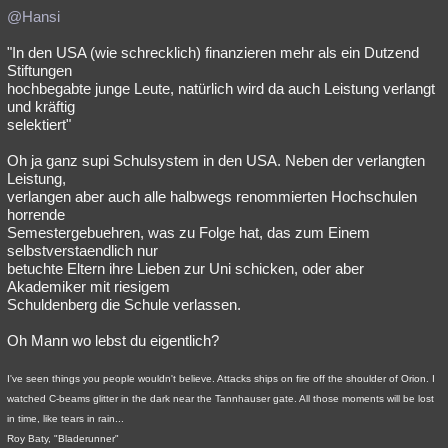
@Hansi
"In den USA (wie schrecklich) finanzieren mehr als ein Dutzend
Stiftungen
hochbegabte junge Leute, natürlich wird da auch Leistung verlangt
und kräftig
selektiert"
Oh ja ganz supi Schulsystem in den USA. Neben der verlangten
Leistung,
verlangen aber auch alle halbwegs renommierten Hochschulen
horrende
Semestergebuehren, was zu Folge hat, das zum Einem
selbstverstaendlich nur
betuchte Eltern ihre Lieben zur Uni schicken, oder aber
Akademiker mit riesigem
Schuldenberg die Schule verlassen.
Oh Mann wo lebst du eigentlich?
I've seen things you people wouldn't believe. Attacks ships on fire off the shoulder of Orion. I
watched C-beams glitter in the dark near the Tannhauser gate. All those moments will be lost
in time, like tears in rain...
Roy Baty, "Bladerunner"