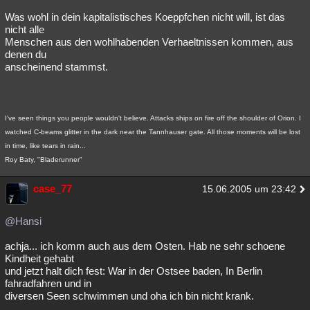
Was wohl in dein kapitalistisches Koeppfchen nicht will, ist das
nicht alle
Menschen aus den wohlhabenden Verhaeltnissen kommen, aus
denen du
anscheinend stammst.
I've seen things you people wouldn't believe. Attacks ships on fire off the shoulder of Orion. I
watched C-beams glitter in the dark near the Tannhauser gate. All those moments will be lost
in time, like tears in rain...
Roy Baty, "Bladerunner"
case_77
15.06.2005 um 23:42
@Hansi
achja... ich komm auch aus dem Osten. Hab ne sehr schoene
Kindheit gehabt
und jetzt halt dich fest: War in der Ostsee baden, In Berlin
fahradfahren und in
diversen Seen schwimmen und oha ich bin nicht krank.