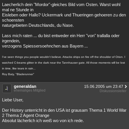
Laecherlich dein "Mordor"-gleiches Bild vom Osten. Warst wohl
mal ne Stunde in
Eisleben oder Hallo? Uckermark und Thueringen gehoeren zu den
schoensten
naturgebieten Deutschlands, du Nase.
Lass mich raten ... du bist entweder ein Herr "von" trallalla oder
irgendein,
verzogens Spiessersoehnchen aus Bayern ...
I've seen things you people wouldn't believe. Attacks ships on fire off the shoulder of Orion. I
watched C-beams glitter in the dark near the Tannhauser gate. All those moments will be lost
in time, like tears in rain...
Roy Baty, "Bladerunner"
generaldan
15.06.2005 um 23:47
ehemaliges Mitglied
Diskussionsleiter
Liebe User,
Der History unterricht in den USA ist grausam Thema 1 World War
2 Thema 2 Agent Orange
Absolut lächerlich ich weiß wo von ich rede.