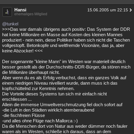
Hansi
15.06.2005 um 22:15
ehemaliges Mitglied
@tunkel
>>>Das war damals übrigens auch positiv: Das System der DDR
hat keine Millionäre en Masse auf Kosten des kleinen Mannes
produziert - nein nein, diese Politiker haben sich nicht die Taschen
vollgestopft. Betonkopfe und weltfremde Visionäre, das ja, aber
keine Abzocker! <<<
Der sogenannte "kleine Mann" im Westen war materiell deutlich
besser gestellt als der Durchschnitts-DDR-Bürger, da stören mich
die Millionäre überhaupt nicht.
Aber wenn du es als Erfolg verbuchst, dass ein ganzes Volk auf
einem niedrigen Niveau nivelliert wurde, dann muss ich das
kopfschüttelnd zur Kenntnis nehmen.
Die Vorteile dieses Systems tun sich mir einfach nicht
erschliessen ...
Allein die immense Umweltverschmutzung fiel doch sofort auf
-die Luft in den Städten wirklich atemberaubend
-die fischfreien Flüsse
-und alles ohne Flüge nach Mallorca :-)
Da die Menschen dort von Natur aus weder dümmer noch fauler
waren als im Westen, schließe ich daraus, dass an dem