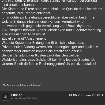
und Frühpensionierungen dank staatlicher Rundumversorgung
sind allseits bekannt).
Die Kinder und Eltern sind, was Inhalt und Qualität des Unterrichts
anbetrifft, ihrer Rechte enteignet.
Ich möchte als Erziehungsberechtigter aber selbst bestimmen
welche Bildungsinhalte meinen Kindern vermittelt wird.
Ich wehre mich gegen die Vermittlung von Umwelthysterie,
Zukunftspessimismus, Anspruchsdenken und Tugendverachtung -
also klassischen Nihilismus!
Zuviel verlangt? Anscheinend.
Was die Kosten der Bildung betrifft bin ich sicher, dass
Privatschulen Bildung wesentlich kostengünstiger und qualitativ
hochwertiger anbieten können als staatliche Schulen.
Bei der Verteilung der Kosten zeigt das Beispiel der
Walldorfschulen, dass Solidarität kein Privileg des Staates ist.
Unterm Strich dürfte die Rechnung jedenfalls positiv ausfallen!
"Die Zukunft war früher auch besser"
Obrien
14.06.2005 um 23:14
ehemaliges Mitglied