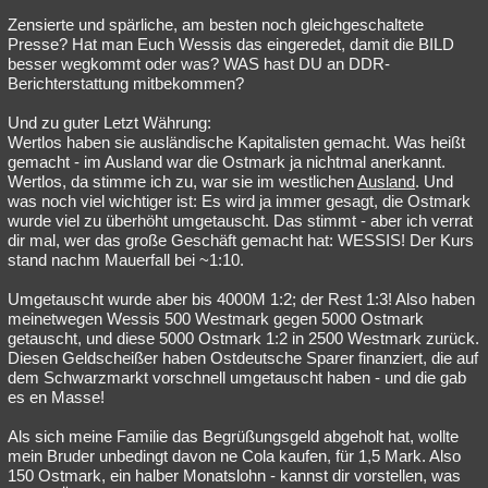
Zensierte und spärliche, am besten noch gleichgeschaltete
Presse? Hat man Euch Wessis das eingeredet, damit die BILD
besser wegkommt oder was? WAS hast DU an DDR-
Berichterstattung mitbekommen?
Und zu guter Letzt Währung:
Wertlos haben sie ausländische Kapitalisten gemacht. Was heißt
gemacht - im Ausland war die Ostmark ja nichtmal anerkannt.
Wertlos, da stimme ich zu, war sie im westlichen
Ausland
. Und
was noch viel wichtiger ist: Es wird ja immer gesagt, die Ostmark
wurde viel zu überhöht umgetauscht. Das stimmt - aber ich verrat
dir mal, wer das große Geschäft gemacht hat: WESSIS! Der Kurs
stand nachm Mauerfall bei ~1:10.
Umgetauscht wurde aber bis 4000M 1:2; der Rest 1:3! Also haben
meinetwegen Wessis 500 Westmark gegen 5000 Ostmark
getauscht, und diese 5000 Ostmark 1:2 in 2500 Westmark zurück.
Diesen Geldscheißer haben Ostdeutsche Sparer finanziert, die auf
dem Schwarzmarkt vorschnell umgetauscht haben - und die gab
es en Masse!
Als sich meine Familie das Begrüßungsgeld abgeholt hat, wollte
mein Bruder unbedingt davon ne Cola kaufen, für 1,5 Mark. Also
150 Ostmark, ein halber Monatslohn - kannst dir vorstellen, was