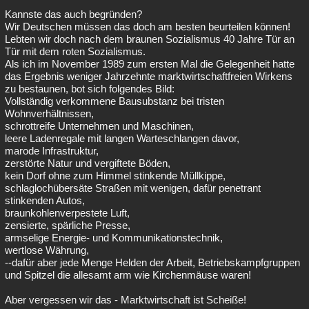
Kannste das auch begründen?
Besucht
Teilgenommen
Alle
Neue
Geschlossen
Wir Deutschen müssen das doch am besten beurteilen können!
Lebten wir doch nach dem braunen Sozialismus 40 Jahre Tür an
Lesenswert
Schlüsselwörter
Tür mit dem roten Sozialismus.
Als ich im November 1989 zum ersten Mal die Gelegenheit hatte
das Ergebnis weniger Jahrzehnte marktwirtschaftfreien Wirkens
zu bestaunen, bot sich folgendes Bild:
Vollständig verkommene Bausubstanz bei tristen
Wohnverhältnissen,
schrottreife Unternehmen und Maschinen,
leere Ladenregale mit langen Warteschlangen davor,
marode Infrastruktur,
zerstörte Natur und vergiftete Böden,
kein Dorf ohne zum Himmel stinkende Müllkippe,
schlaglochübersäte Straßen mit wenigen, dafür penetrant
stinkenden Autos,
braunkohlenverpestete Luft,
zensierte, spärliche Presse,
armselige Energie- und Kommunikationstechnik,
wertlose Währung,
--dafür aber jede Menge Helden der Arbeit, Betriebskampfgruppen
und Spitzel die allesamt arm wie Kirchenmäuse waren!
Aber vergessen wir das - Marktwirtschaft ist Scheiße!