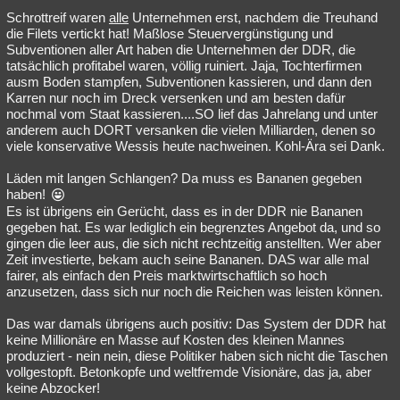
Schrottreif waren
alle
Unternehmen erst, nachdem die Treuhand
die Filets vertickt hat! Maßlose Steuervergünstigung und
Subventionen aller Art haben die Unternehmen der DDR, die
tatsächlich profitabel waren, völlig ruiniert. Jaja, Tochterfirmen
ausm Boden stampfen, Subventionen kassieren, und dann den
Karren nur noch im Dreck versenken und am besten dafür
nochmal vom Staat kassieren....SO lief das Jahrelang und unter
anderem auch DORT versanken die vielen Milliarden, denen so
viele konservative Wessis heute nachweinen. Kohl-Ära sei Dank.
Läden mit langen Schlangen? Da muss es Bananen gegeben
haben!
Es ist übrigens ein Gerücht, dass es in der DDR nie Bananen
gegeben hat. Es war lediglich ein begrenztes Angebot da, und so
gingen die leer aus, die sich nicht rechtzeitig anstellten. Wer aber
Zeit investierte, bekam auch seine Bananen. DAS war alle mal
fairer, als einfach den Preis marktwirtschaftlich so hoch
anzusetzen, dass sich nur noch die Reichen was leisten können.
Das war damals übrigens auch positiv: Das System der DDR hat
keine Millionäre en Masse auf Kosten des kleinen Mannes
produziert - nein nein, diese Politiker haben sich nicht die Taschen
vollgestopft. Betonkopfe und weltfremde Visionäre, das ja, aber
keine Abzocker!