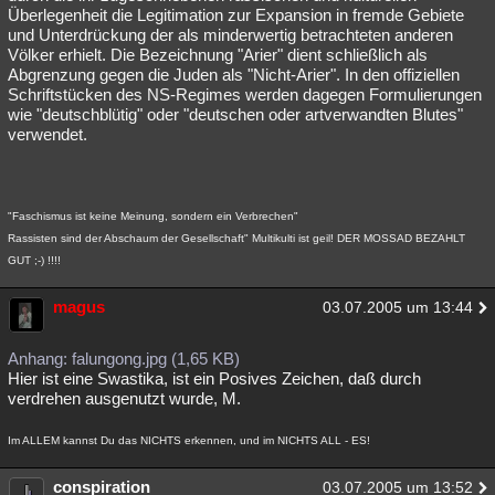
Überlegenheit die Legitimation zur Expansion in fremde Gebiete
und Unterdrückung der als minderwertig betrachteten anderen
Völker erhielt. Die Bezeichnung "Arier" dient schließlich als
Abgrenzung gegen die Juden als "Nicht-Arier". In den offiziellen
Schriftstücken des NS-Regimes werden dagegen Formulierungen
wie "deutschblütig" oder "deutschen oder artverwandten Blutes"
verwendet.
"Faschismus ist keine Meinung, sondern ein Verbrechen"
Rassisten sind der Abschaum der Gesellschaft" Multikulti ist geil! DER MOSSAD BEZAHLT
GUT ;-) !!!!
magus
03.07.2005 um 13:44
Anhang: falungong.jpg (1,65 KB)
Hier ist eine Swastika, ist ein Posives Zeichen, daß durch
verdrehen ausgenutzt wurde, M.
Im ALLEM kannst Du das NICHTS erkennen, und im NICHTS ALL - ES!
conspiration
03.07.2005 um 13:52