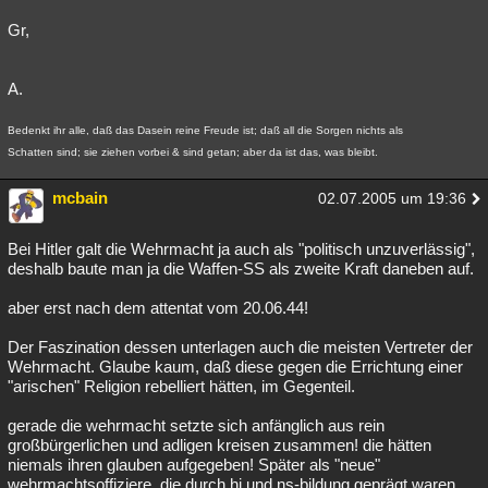
Gr,
A.
Bedenkt ihr alle, daß das Dasein reine Freude ist; daß all die Sorgen nichts als
Schatten sind; sie ziehen vorbei & sind getan; aber da ist das, was bleibt.
mcbain
02.07.2005 um 19:36
Bei Hitler galt die Wehrmacht ja auch als "politisch unzuverlässig",
deshalb baute man ja die Waffen-SS als zweite Kraft daneben auf.
aber erst nach dem attentat vom 20.06.44!
Der Faszination dessen unterlagen auch die meisten Vertreter der
Wehrmacht. Glaube kaum, daß diese gegen die Errichtung einer
"arischen" Religion rebelliert hätten, im Gegenteil.
gerade die wehrmacht setzte sich anfänglich aus rein
großbürgerlichen und adligen kreisen zusammen! die hätten
niemals ihren glauben aufgegeben! Später als "neue"
wehrmachtsoffiziere, die durch hj und ns-bildung geprägt waren,