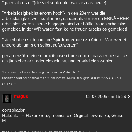
"guten alten zeit"(die viel schlechter war als das heute)
"Arbeitslosigkeit ist enorm hoch"- in den 20ern war die
arbeitslosigkeit weit schlimmer, da damals 6 milonen ERNÄHRER
arbeitslos waren- heute hingegen sind zur hälfte frauen arbeitslos
gemeldet, in der WR waren fast keine frauen arbeitslos gemeldet!
"sie erhoben sich und ihre Spielkameraden zu Ariern. Man wertet
andere ab, um sich selbst aufzuwerten"
genau-erzähle einem arbeitslosen trunkenbold, dass er besser als
ein jüdischer arzt oder einstein ist, und er wird dich wählen!
"Faschismus ist keine Meinung, sondern ein Verbrechen"
Rassisten sind der Abschaum der Gesellschaft" Multikulti ist geil! DER MOSSAD BEZAHLT
GUT ;-) !!!!
magus
03.07.2005 um 15:39
conspiration
Hakenk... = Hakenkreuz, meines die Orginal - Swastika, Gruss,
M.
Im ALLEM kannst Du das NICHTS erkennen, und im NICHTS ALL - ES!