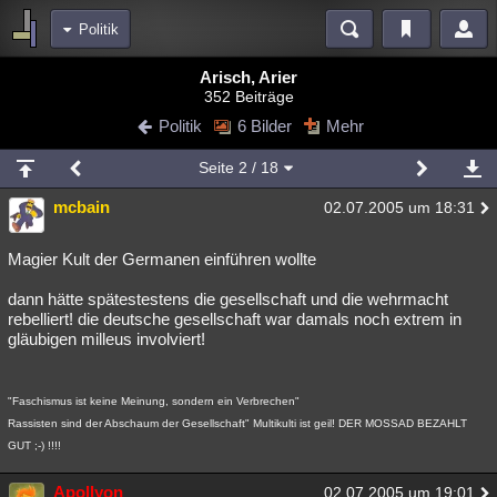
Politik
Bereiche
Arisch, Arier
352 Beiträge
Echtzeit
Diskussionen
Blogs
Videos
Statistiken
Politik
6 Bilder
Mehr
Chat
Wiki
Neuigkeiten
Seite
2
/ 18
meine Rubriken
mcbain
02.07.2005 um 18:31
Menschen
Wissenschaft
Politik
Mystery
Kriminalfälle
Spiritualität
Verschwörungen
Technologie
Ufologie
Magier Kult der Germanen einführen wollte
dann hätte spätestestens die gesellschaft und die wehrmacht
Natur
Umfragen
Unterhaltung
rebelliert! die deutsche gesellschaft war damals noch extrem in
weitere Rubriken
gläubigen milleus involviert!
Philosophie
Träume
Orte
Esoterik
Literatur
"Faschismus ist keine Meinung, sondern ein Verbrechen"
Astronomie
Helpdesk
Gruppen
Gaming
Filme
Rassisten sind der Abschaum der Gesellschaft" Multikulti ist geil! DER MOSSAD BEZAHLT
GUT ;-) !!!!
Musik
Clash
Verbesserungen
Allmystery
English
Übersichten
Apollyon
02.07.2005 um 19:01