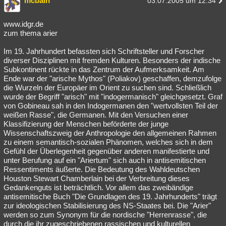
mcbain
03.07.2005 um 12:34
www.idgr.de
zum thema arier
Im 19. Jahrhundert befassten sich Schriftsteller und Forscher
diverser Disziplinen mit fremden Kulturen. Besonders der indische
Subkontinent rückte in das Zentrum der Aufmerksamkeit. Am
Ende war der "arische Mythos" (Poliakov) geschaffen, demzufolge
die Wurzeln der Europäer im Orient zu suchen sind. Schließlich
wurde der Begriff "arisch" mit "indogermanisch" gleichgesetzt. Graf
von Gobineau sah in den Indogermanen den "wertvollsten Teil der
weißen Rasse", die Germanen. Mit den Versuchen einer
Klassifizierung der Menschen beförderte der junge
Wissenschaftszweig der Anthropologie den allgemeinen Rahmen
zu einem semantisch-sozialen Phänomen, welches sich in dem
Gefühl der Überlegenheit gegenüber anderen manifestierte und
unter Berufung auf ein "Ariertum" sich auch in antisemitischen
Ressentiments äußerte. Die Bedeutung des Wahldeutschen
Houston Stewart Chamberlain bei der Verbreitung dieses
Gedankenguts ist beträchtlich. Vor allem das zweibändige
antisemitische Buch "Die Grundlagen des 19. Jahrhunderts" trägt
zur ideologischen Stabilisierung des NS-Staates bei. Die "Arier"
werden so zum Synonym für die nordische "Herrenrasse", die
durch die ihr zugeschriebenen rassischen und kulturellen