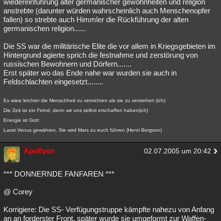
wiedereinführung alter germanischer gewohnheiten und religion
anstrebte (darunter würden wahrscheinlich auch Menschenopfer
fallen) so strebte auch Himmler die Rückführung der alten
germanischen religion......
Die SS war die militärische Elite die vor allem in Kriegsgebieten im
Hintergrund agierte sprich die festnahme und zerstörung von
russischen Bewohnern und Dörfern.......
Erst später wo das Ende nahe war wurden sie auch in
Feldschlachten eingesetzt........
Es wäre leichter die Menschheit zu vernichten als sie zu verstehen (ich)
Die Zeit ist ein Feind, denn wir uns selbst erschaffen haben(ich)
Energie ist Gott
Lasst Venus gewähren. Sie wird Mars zu euch führen (Henri Bergson)
Apollyon
02.07.2005 um 20:42
*** DONNERNDE FANFAREN ***
@ Corey
Korrigiere: Die SS- Verfügungstruppe kämpfte nahezu von Anfang
an an forderster Front, später wurde sie umgeformt zur Waffen-