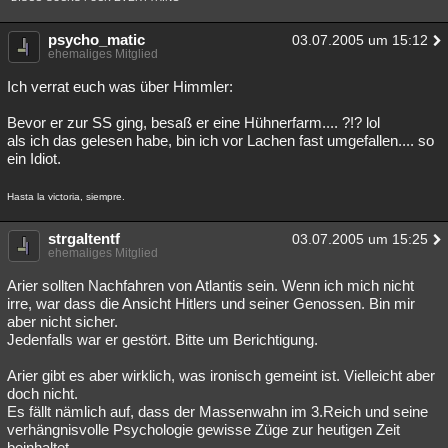
psycho_matic
03.07.2005 um 15:12
ehemaliges Mitglied
Ich verrat euch was über Himmler:
Bevor er zur SS ging, besaß er eine Hühnerfarm.... ?!? lol
als ich das gelesen habe, bin ich vor Lachen fast umgefallen.... so
ein Idiot.
Hasta la victoria, siempre.
strgaltentf
03.07.2005 um 15:25
ehemaliges Mitglied
Arier sollten Nachfahren von Atlantis sein. Wenn ich mich nicht
irre, war dass die Ansicht Hitlers und seiner Genossen. Bin mir
aber nicht sicher.
Jedenfalls war er gestört. Bitte um Berichtigung.
Arier gibt es aber wirklich, was ironisch gemeint ist. Vielleicht aber
doch nicht.
Es fällt nämlich auf, dass der Massenwahn im 3.Reich und seine
verhängnisvolle Psychologie gewisse Züge zur heutigen Zeit
beinhaltet.