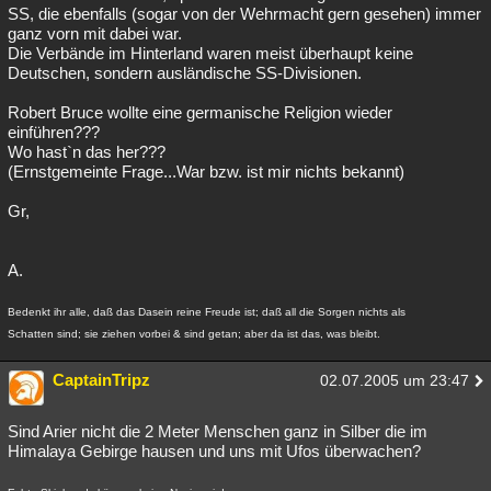
SS, die ebenfalls (sogar von der Wehrmacht gern gesehen) immer
ganz vorn mit dabei war.
Die Verbände im Hinterland waren meist überhaupt keine
Deutschen, sondern ausländische SS-Divisionen.
Robert Bruce wollte eine germanische Religion wieder
einführen???
Wo hast`n das her???
(Ernstgemeinte Frage...War bzw. ist mir nichts bekannt)
Gr,
A.
Bedenkt ihr alle, daß das Dasein reine Freude ist; daß all die Sorgen nichts als
Schatten sind; sie ziehen vorbei & sind getan; aber da ist das, was bleibt.
CaptainTripz
02.07.2005 um 23:47
Sind Arier nicht die 2 Meter Menschen ganz in Silber die im
Himalaya Gebirge hausen und uns mit Ufos überwachen?