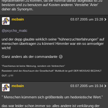
repräsentieren zu können, da sie nunmal darauf aufgebaut ist zu
bestizen und zu benutzen auf Kosten anderer. Verstehe 'Arier'
daher als Synonym.
mcbain
03.07.2005 um 15:28
@psycho_matic
und der depp glaubte wirklich seine "hühnerzuchterfahrungen" auf
menschen übertragen zu können! Himmler war ein so armseliger
wicht!
Ganz anders als der commandante
"Faschismus ist keine Meinung, sondern ein Verbrechen"
Rassisten sind der Abschaum der Gesellschaft" Multikulti ist geil! DER MOSSAD BEZAHLT
GUT ;-) !!!!
mcbain
03.07.2005 um 15:34
" Menschen kümmern sich größtenteils um hedonistische Wert."
das war leider schon immer so- alles andere ist verklärung der