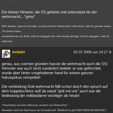
Ein kleiner Hinweis: die SS gehörte und unterstand nie der
wehrmacht... *grins*
99% dessen, was ich schreibe, ist reine ironie!! Verlass dich nicht drauf, daß ich gerade meine
1%-phase habe...
ausserdem bin ich dafür, daß ich dagegen bin oder besser gesagt: Ich bin dagegen, daß ich
dafür bin...
mcbain
02.07.2005 um 19:27
genau, aus solchen gründen hasste die wehrmacht auch die SS!
Himmler war auch nicht sonderlich beliebt- er war gefürchtet,
wurde aber hinter vorgehaltener hand für seinen ganzen
hokuspokus verspottet!
Die verbindung Gott wehrmacht fällt schon durch den spruch auf
dem koppelschloss auf! da stand "gott mit uns" auch war die
bedeutung der militärpfarrer wichtiger als heute!
"Faschismus ist keine Meinung, sondern ein Verbrechen"
Rassisten sind der Abschaum der Gesellschaft" Multikulti ist geil! DER MOSSAD BEZAHLT