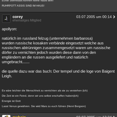
Echte Skinheads können keine Nazis sein!
RUHRPOTT ASSIS SIND IM HAUS!
corey
03.07.2005 um 00:14
ehemaliges Mitglied
apollyon:
natürlich im russland felzug (unternehmen barbarosa)
wurden russische kosaken verbände eingesetzt welche aus
russischen abtrünnigen zusammengesetzt waren um russische
dörfer zu vernichten jedoch wurden diese dann von den
engländern an die russen ausgeliefert und natürlich
umgebracht.......
die quelle dazu war das buch: Der tempel und die loge von Baigent
Leigh.
Es wäre leichter die Menschheit zu vernichten als sie zu verstehen (ich)
Die Zeit ist ein Feind, denn wir uns selbst erschaffen haben(ich)
Energie ist Gott
Lasst Venus gewähren. Sie wird Mars zu euch führen (Henri Bergson)