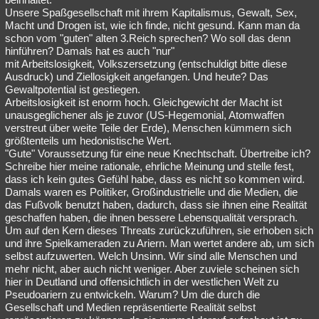
Unsere Spaßgesellschaft mit ihrem Kapitalismus, Gewalt, Sex,
Macht und Drogen ist, wie ich finde, nicht gesund. Kann man da
schon vom "guten" alten 3.Reich sprechen? Wo soll das denn
hinführen? Damals hat es auch "nur"
mit Arbeitslosigkeit, Volkszersetzung (entschuldigt bitte diese
Ausdruck) und Ziellosigkeit angefangen. Und heute? Das
Gewaltpotential ist gestiegen.
Arbeitslosigkeit ist enorm hoch. Gleichgewicht der Macht ist
unausgeglichener als je zuvor (US-Hegemonial, Atomwaffen
verstreut über weite Teile der Erde), Menschen kümmern sich
größtenteils um hedonistische Wert.
"Gute" Voraussetzung für eine neue Knechtschaft. Übertreibe ich?
Schreibe hier meine rationale, ehrliche Meinung und stelle fest,
dass ich kein gutes Gefühl habe, dass es nicht so kommen wird.
Damals waren es Politiker, Großindustrielle und die Medien, die
das Fußvolk benutzt haben, dadurch, dass sie ihnen eine Realität
geschaffen haben, die ihnen bessere Lebensqualität versprach.
Um auf den Kern dieses Threats zurückzuführen, sie erhoben sich
und ihre Spielkameraden zu Ariern. Man wertet andere ab, um sich
selbst aufzuwerten. Welch Unsinn. Wir sind alle Menschen und
mehr nicht, aber auch nicht weniger. Aber zuviele scheinen sich
hier in Deutland und offensichtlich in der westlichen Welt zu
Pseudoariern zu entwickeln. Warum? Um die durch die
Gesellschaft und Medien repräsentierte Realität selbst