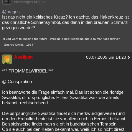
ehemaliges Mitglied
@magus
Ist das nicht ein keltisches Kreuz? Ich dachte, das Hakenkreuz ist
das christliche Sonnensymbol, das dann in den braunen Schmutz
gezogen wurde!?
"If you want to imagine the future - imagine a boot stomping into a human face forever"
- George Orwell, "1984"
Apollyon
03.07.2005 um 14:23
*** TROMMELWIRBEL ***
@ Conspiration
Ich beantworte die Frage einfach mal. Das ist schon die richtige
Swastika, dir ursprüngliche. Hitlers Swastika war- wie allseits
bekannt- rechtsdrehend.
Die usrpsüngliche Swastika findet sich merkwürdigerweise rund
um den Erdballm heute ist sie vor allem noch in Fernost bekannt.
Beispielsweise findet man sie oft in buddhistischen Tempeln.
Ob sie auch bei den Kelten bekannt war, weiß ich so nicht direkt,