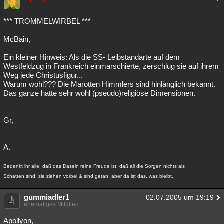
Besucht
Teilgenommen
Alle
Neue
Geschlossen
*** TROMMELWIRBEL ***
Lesenswert
Schlüsselwörter
McBain,
Ein kleiner Hinweis: Als die SS- Leibstandarte auf dem
Westfeldzug in Frankreich einmarschierte, zerschlug sie auf ihrem
Weg jede Christusfigur...
Warum wohl??? Die Marotten Himmlers sind hinlänglich bekannt.
Das ganze hatte sehr wohl (pseudo)religiöse Dimensionen.
Gr,
A.
Bedenkt ihr alle, daß das Dasein reine Freude ist; daß all die Sorgen nichts als
Schatten sind; sie ziehen vorbei & sind getan; aber da ist das, was bleibt.
gummiadler1
02.07.2005 um 19:19
ehemaliges Mitglied
Apollyon,