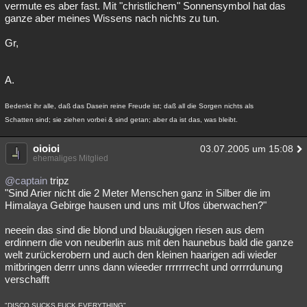
vermute es aber fast. Mit "christlichem" Sonnensymbol hat das
ganze aber meines Wissens nach nichts zu tun.
Gr,
A.
Bedenkt ihr alle, daß das Dasein reine Freude ist; daß all die Sorgen nichts als
Schatten sind; sie ziehen vorbei & sind getan; aber da ist das, was bleibt.
oioioi
03.07.2005 um 15:08
ehemaliges Mitglied
@captain
tripz
"Sind Arier nicht die 2 Meter Menschen ganz in Silber die im
Himalaya Gebirge hausen und uns mit Ufos überwachen?"
neeein das sind die blond und blauäugigen riesen aus dem
erdinnern die von neuberlin aus mit den haunebus bald die ganze
welt zurückerobern und auch den kleinen haarigen adi wieder
mitbringen derrr unns dann wieeder rrrrrrrecht und orrrrdunung
verschafft
"DISCO SUCKS FUCK EVERYTHING"