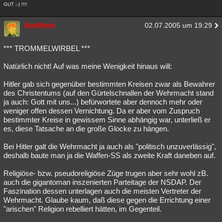
GUT ;-) !!!!
Apollyon
02.07.2005 um 19:29
*** TROMMELWIRBEL ***
Natürlich nicht! Auf was meine Wenigkeit hinaus will:
Hitler gab sich gegenüber bestimmten Kreisen zwar als Bewahrer
des Christentums (auf den Gürtelschnallen der Wehrmacht stand
ja auch: Gott mit uns...) befürwortete aber dennoch mehr oder
weniger offen dessen Vernichtung. Da er aber vom Zuspruch
bestimmter Kreise in gewissem Sinne abhängig war, unterließ er
es, diese Tatsache an die große Glocke zu hängen.
Bei Hitler galt die Wehrmacht ja auch als "politisch unzuverlässig",
deshalb baute man ja die Waffen-SS als zweite Kraft daneben auf.
Religiöse- bzw. pseudoreligiöse Züge trugen aber sehr wohl zB.
auch die gigantoman inszenierten Parteitage der NSDAP. Der
Faszination dessen unterlagen auch die meisten Vertreter der
Wehrmacht. Glaube kaum, daß diese gegen die Errichtung einer
"arischen" Religion rebelliert hätten, im Gegenteil.