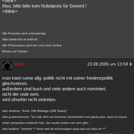
<blink>
Also, bitte bitte kein Nobelpreis für Geeerd !
Besucht
Teilgenommen
Alle
Neue
Geschlossen
</blink>
Lesenswert
Schlüsselwörter
Alle Produkte sind unbeständig
Alles Befleckte ist leidhaft
Alle Phänomene sind leer und ohne Selbst
Nirvāna ist Frieden
kreis
23.08.2005 um 13:59
man kann seine allg. politik nicht mit seiner friedenspolitik
gleichsetzen.
außerdem sind bush und viele andere auch nominiert.
nicht der rede wert.
wird ohnehin nicht eintreten.
zitat shadow: "Kreis: 288 Beiträge (288 Spam)"
zitat gurkenhannes: "Ich hab dich ein bisschen beobachtet und glaub jetzt, dass ich kaum
selten jemanden entdeckt hab, der soviel unsinn von sich gibt..."
zitat lesslow:" hehehe ^^ kreis wird dir schonsagen,dass das ein fake ist ^^"