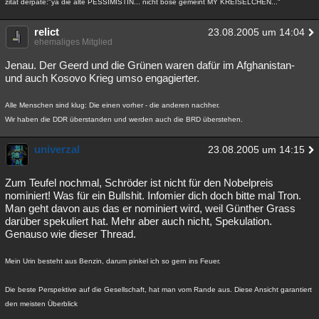
zitat derpate:"ya die alte PESSIMISTIN... nicht böse gemeint MY KREISELCHEN..."
relict
23.08.2005 um 14:04
ehemaliges Mitglied
Jenau. Der Geerd und die Grünen waren dafür im Afghanistan-
und auch Kosovo Krieg umso engagierter.
Alle Menschen sind klug: Die einen vorher - die anderen nachher.
Wir haben die DDR überstanden und werden auch die BRD überstehen.
univerzal
23.08.2005 um 14:15
Zum Teufel nochmal, Schröder ist nicht für den Nobelpreis
nominiert! Was für ein Bullshit. Infomier dich doch bitte mal Tron.
Man geht davon aus das er nominiert wird, weil Günther Grass
darüber spekuliert hat. Mehr aber auch nicht, Spekulation.
Genauso wie dieser Thread.
Mein Urin besteht aus Benzin, darum pinkel ich so gern ins Feuer.
Die beste Perspektive auf die Gesellschaft, hat man vom Rande aus. Diese Ansicht garantiert
den meisten Überblick