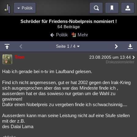
Politik
Bereiche
Schröder für Friedens-Nobelpreis nominiert !
64 Beiträge
Echtzeit
Diskussionen
Blogs
Videos
Statistiken
Politik
Mehr
Chat
Wiki
Neuigkeiten
Seite
1
/ 4
meine Rubriken
Tron
23.08.2005 um 13:44
Menschen
Wissenschaft
Politik
Mystery
Kriminalfälle
Diskussionsleiter
Spiritualität
Verschwörungen
Technologie
Ufologie
Hab ich gerade bei n-tv im Laufband gelesen.
Find ich nicht angemessen, gut er hat 2002 gegen den Irak-Krieg
Natur
Umfragen
Unterhaltung
sich ausgesprochen aber das war das Mindeste finde ich ,
weitere Rubriken
ausserdem hat er das sowieso nur getan um die Wahl zu
gewinnen!
Philosophie
Träume
Orte
Esoterik
Literatur
Dafür einen Nobelpreis zu vergeben finde ich schwachsinnig....
Astronomie
Helpdesk
Gruppen
Gaming
Filme
Ausserdem kann man seine Leistung nicht auf eine Stufe stellen
mit der z.B.
Musik
Clash
Verbesserungen
Allmystery
English
des Dalai Lama
Übersichten