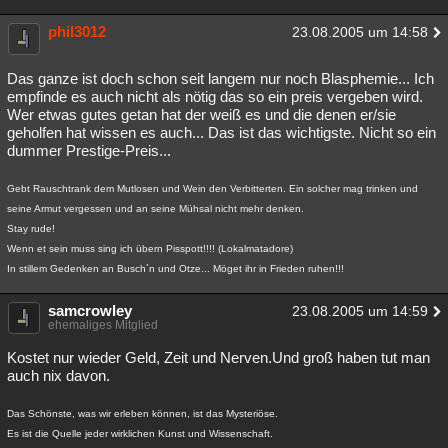
phil3012
23.08.2005 um 14:58
Das ganze ist doch schon seit langem nur noch Blasphemie... Ich
empfinde es auch nicht als nötig das so ein preis vergeben wird.
Wer etwas gutes getan hat der weiß es und die denen er/sie
geholfen hat wissen es auch... Das ist das wichtigste. Nicht so ein
dummer Prestige-Preis...
Gebt Rauschtrank dem Mutlosen und Wein den Verbitterten. Ein solcher mag trinken und
seine Armut vergessen und an seine Mühsal nicht mehr denken.
Stay rude!
Wenn et sein muss sing ich übern Pisspott!!!! (Lokalmatadore)
In stillem Gedenken an Busch´n und Otze... Möget ihr in Frieden ruhen!!!
samcrowley
23.08.2005 um 14:59
ehemaliges Mitglied
Kostet nur wieder Geld, Zeit und Nerven.Und groß haben tut man
auch nix davon.
Das Schönste, was wir erleben können, ist das Mysteriöse.
Es ist die Quelle jeder wirklichen Kunst und Wissenschaft.