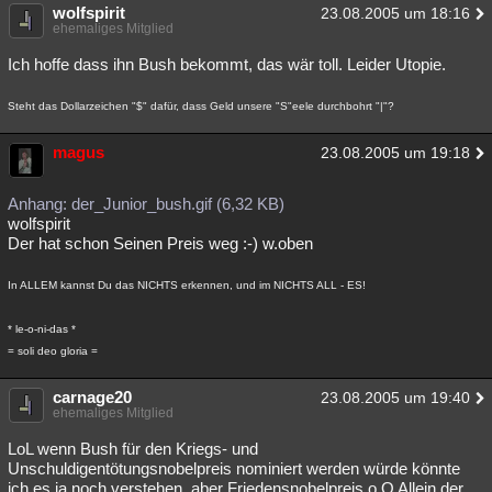
wolfspirit
23.08.2005 um 18:16
ehemaliges Mitglied
Ich hoffe dass ihn Bush bekommt, das wär toll. Leider Utopie.
Steht das Dollarzeichen "$" dafür, dass Geld unsere "S"eele durchbohrt "|"?
magus
23.08.2005 um 19:18
Anhang: der_Junior_bush.gif (6,32 KB)
wolfspirit
Der hat schon Seinen Preis weg :-) w.oben
In ALLEM kannst Du das NICHTS erkennen, und im NICHTS ALL - ES!
* le-o-ni-das *
= soli deo gloria =
carnage20
23.08.2005 um 19:40
ehemaliges Mitglied
LoL wenn Bush für den Kriegs- und
Unschuldigentötungsnobelpreis nominiert werden würde könnte
ich es ja noch verstehen, aber Friedensnobelpreis o.O Allein der