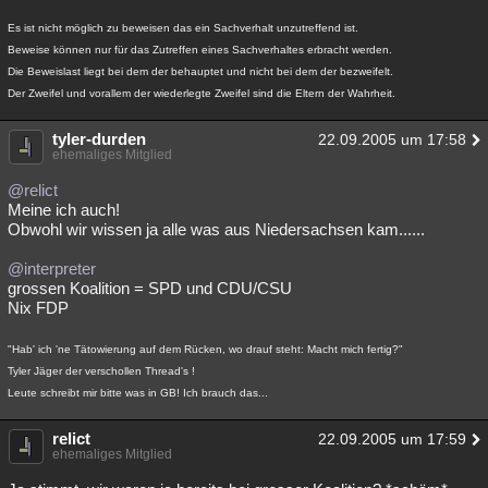
Besucht
Teilgenommen
Alle
Neue
Geschlossen
Es ist nicht möglich zu beweisen das ein Sachverhalt unzutreffend ist.
Beweise können nur für das Zutreffen eines Sachverhaltes erbracht werden.
Lesenswert
Schlüsselwörter
Die Beweislast liegt bei dem der behauptet und nicht bei dem der bezweifelt.
Der Zweifel und vorallem der wiederlegte Zweifel sind die Eltern der Wahrheit.
tyler-durden
22.09.2005 um 17:58
ehemaliges Mitglied
@relict
Meine ich auch!
Obwohl wir wissen ja alle was aus Niedersachsen kam......
@interpreter
grossen Koalition = SPD und CDU/CSU
Nix FDP
"Hab' ich 'ne Tätowierung auf dem Rücken, wo drauf steht: Macht mich fertig?"
Tyler Jäger der verschollen Thread's !
Leute schreibt mir bitte was in GB! Ich brauch das...
relict
22.09.2005 um 17:59
ehemaliges Mitglied