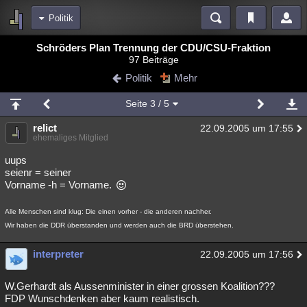
Politik
Bereiche
Schröders Plan Trennung der CDU/CSU-Fraktion
97 Beiträge
Echtzeit
Diskussionen
Blogs
Videos
Statistiken
Politik
Mehr
Chat
Wiki
Neuigkeiten
2
Seite
3
/ 5
meine Rubriken
relict
22.09.2005 um 17:55
Menschen
Wissenschaft
Politik
Mystery
Kriminalfälle
ehemaliges Mitglied
Spiritualität
Verschwörungen
Technologie
Ufologie
uups
seienr = seiner
Vorname -h = Vorname.
Natur
Umfragen
Unterhaltung
weitere Rubriken
Alle Menschen sind klug: Die einen vorher - die anderen nachher.
Wir haben die DDR überstanden und werden auch die BRD überstehen.
Philosophie
Träume
Orte
Esoterik
Literatur
Astronomie
interpreter
Helpdesk
Gruppen
Gaming
Filme
22.09.2005 um 17:56
Musik
Clash
Verbesserungen
Allmystery
English
W.Gerhardt als Aussenminister in einer grossen Koalition???
FDP Wunschdenken aber kaum realistisch.
Übersichten