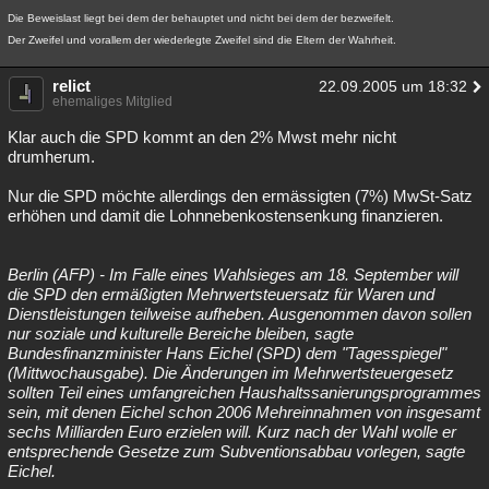
Die Beweislast liegt bei dem der behauptet und nicht bei dem der bezweifelt.
Der Zweifel und vorallem der wiederlegte Zweifel sind die Eltern der Wahrheit.
relict
22.09.2005 um 18:32
ehemaliges Mitglied
Klar auch die SPD kommt an den 2% Mwst mehr nicht
drumherum.
Nur die SPD möchte allerdings den ermässigten (7%) MwSt-Satz
erhöhen und damit die Lohnnebenkostensenkung finanzieren.
Berlin (AFP) - Im Falle eines Wahlsieges am 18. September will
die SPD den ermäßigten Mehrwertsteuersatz für Waren und
Dienstleistungen teilweise aufheben. Ausgenommen davon sollen
nur soziale und kulturelle Bereiche bleiben, sagte
Bundesfinanzminister Hans Eichel (SPD) dem "Tagesspiegel"
(Mittwochausgabe). Die Änderungen im Mehrwertsteuergesetz
sollten Teil eines umfangreichen Haushaltssanierungsprogrammes
sein, mit denen Eichel schon 2006 Mehreinnahmen von insgesamt
sechs Milliarden Euro erzielen will. Kurz nach der Wahl wolle er
entsprechende Gesetze zum Subventionsabbau vorlegen, sagte
Eichel.