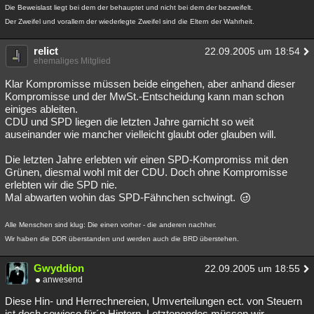
Die Beweislast liegt bei dem der behauptet und nicht bei dem der bezweifelt.
Der Zweifel und vorallem der wiederlegte Zweifel sind die Eltern der Wahrheit.
relict
22.09.2005 um 18:54
ehemaliges Mitglied
Klar Kompromisse müssen beide eingehen, aber anhand dieser
Kompromisse und der MwSt.-Entscheidung kann man schon
einiges ableiten.
CDU und SPD liegen die letzten Jahre garnicht so weit
auseinander wie mancher vielleicht glaubt oder glauben will.
Die letzten Jahre erlebten wir einen SPD-Kompromiss mit den
Grünen, diesmal wohl mit der CDU. Doch ohne Kompromisse
erlebten wir die SPD nie.
Mal abwarten wohin das SPD-Fähnchen schwingt.
Alle Menschen sind klug: Die einen vorher - die anderen nachher.
Wir haben die DDR überstanden und werden auch die BRD überstehen.
Gwyddion
22.09.2005 um 18:55
anwesend
Diese Hin- und Herrechnereien, Umverteilungen ect. von Steuern
ist doch sowieso für´n Hintern. Letztenendes müssen wir