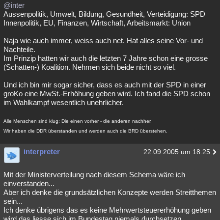
@inter
Aussenpolitik, Umwelt, Bildung, Gesundheit, Verteidigung: SPD
Innenpolitik, EU, Finanzen, Wirtschaft, Arbeitsmarkt: Union
Naja wie auch immer, weiss auch net. Hat alles seine Vor- und
Nachteile.
Im Prinzip hatten wir auch die letzten 7 Jahre schon eine grosse
(Schatten-) Koalition. Nehmen sich beide nicht so viel.
Und ich bin mir sogar sicher, dass es auch mit der SPD in einer
groKo eine MwSt.-Erhöhung geben wird. Ich fand die SPD schon
im Wahlkampf wesentlich unehrlicher.
Alle Menschen sind klug: Die einen vorher - die anderen nachher.
Wir haben die DDR überstanden und werden auch die BRD überstehen.
interpreter
22.09.2005 um 18:25
Mit der Ministerverteilung nach diesem Schema wäre ich
einverstanden...
Aber ich denke die grundsätzlichen Konzepte werden Streitthemen
sein...
Ich denke übrigens das es keine Mehrwertsteuererhöhung geben
wird das liesse sich im Bundestag niemals durchsetzen.