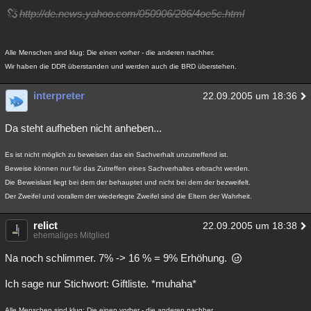
http://de.news.yahoo.com/050906/286/4oe5c.html
Alle Menschen sind klug: Die einen vorher - die anderen nachher.
Wir haben die DDR überstanden und werden auch die BRD überstehen.
interpreter
22.09.2005 um 18:36
Da steht aufheben nicht anheben...
Es ist nicht möglich zu beweisen das ein Sachverhalt unzutreffend ist.
Beweise können nur für das Zutreffen eines Sachverhaltes erbracht werden.
Die Beweislast liegt bei dem der behauptet und nicht bei dem der bezweifelt.
Der Zweifel und vorallem der wiederlegte Zweifel sind die Eltern der Wahrheit.
relict
22.09.2005 um 18:38
ehemaliges Mitglied
Na noch schlimmer. 7% -> 16 % = 9% Erhöhung.
Ich sage nur Stichwort: Giftliste. *muhaha*
Alle Menschen sind klug: Die einen vorher - die anderen nachher.