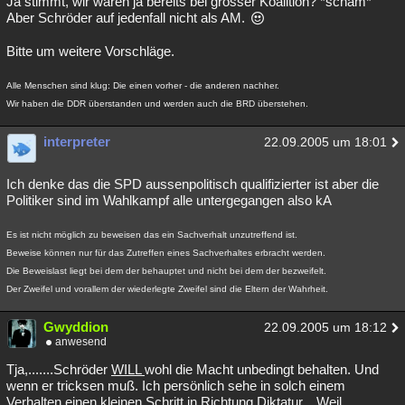
Ja stimmt, wir waren ja bereits bei grosser Koalition? *schäm*
Aber Schröder auf jedenfall nicht als AM.
Bitte um weitere Vorschläge.
Alle Menschen sind klug: Die einen vorher - die anderen nachher.
Wir haben die DDR überstanden und werden auch die BRD überstehen.
interpreter
22.09.2005 um 18:01
Ich denke das die SPD aussenpolitisch qualifizierter ist aber die
Politiker sind im Wahlkampf alle untergegangen also kA
Es ist nicht möglich zu beweisen das ein Sachverhalt unzutreffend ist.
Beweise können nur für das Zutreffen eines Sachverhaltes erbracht werden.
Die Beweislast liegt bei dem der behauptet und nicht bei dem der bezweifelt.
Der Zweifel und vorallem der wiederlegte Zweifel sind die Eltern der Wahrheit.
Gwyddion
22.09.2005 um 18:12
anwesend
Tja,.......Schröder
WILL
wohl die Macht unbedingt behalten. Und
wenn er tricksen muß. Ich persönlich sehe in solch einem
Verhalten einen kleinen Schritt in Richtung Diktatur... Weil