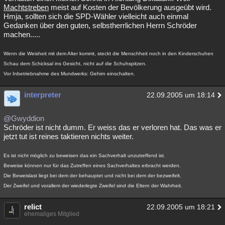
Machtstreben
meist auf Kosten der Bevölkerung ausgeübt wird.
Hmja, sollten sich die SPD-Wähler vielleicht auch einmal
Gedanken über den guten, selbstherrlichen Herrn Schröder
machen.....
Wenn die Weisheit mit dem Alter kommt, steckt die Menschheit noch in den Kinderschuhen
Schau dem Schicksal ins Gesicht, nicht auf die Schuhspitzen.
Vor Inbetriebnahme des Mundwerks: Gehirn einschalten.
interpreter
22.09.2005 um 18:14
@Gwyddion
Schröder ist nicht dumm. Er weiss das er verloren hat. Das was er
jetzt tut ist reines taktieren nichts weiter.
Es ist nicht möglich zu beweisen das ein Sachverhalt unzutreffend ist.
Beweise können nur für das Zutreffen eines Sachverhaltes erbracht werden.
Die Beweislast liegt bei dem der behauptet und nicht bei dem der bezweifelt.
Der Zweifel und vorallem der wiederlegte Zweifel sind die Eltern der Wahrheit.
relict
22.09.2005 um 18:21
ehemaliges Mitglied