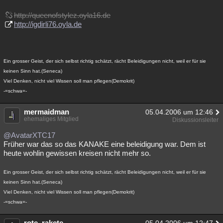
http://queenofstylez.oyla16.de
http://igdirli76.oyla.de
Ein grosser Geist, der sich selbst richtig schätzt, rächt Beleidigungen nicht, weil er für sie
keinen Sinn hat.(Seneca)
Viel Denken, nicht viel Wissen soll man pflegen(Demokrit)
-=schwa=-
mermaidman
05.04.2006 um 12:46
ehemaliges Mitglied
Diskussionsleiter
@AvatarXTC17
Früher war das so das KANAKE eine beleidigung war. Dem ist
heute wohlin gewissen kreisen nicht mehr so.
Ein grosser Geist, der sich selbst richtig schätzt, rächt Beleidigungen nicht, weil er für sie
keinen Sinn hat.(Seneca)
Viel Denken, nicht viel Wissen soll man pflegen(Demokrit)
-=schwa=-
rote_rakete