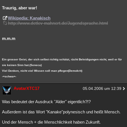
Traurig, aber war!
Wikipedia: Kanakisch
http://www.detlev-mahnert.de/Jugendsprache.html
m.m.m
Ein grosser Geist, der sich selbst richtig schätzt, rächt Beleidigungen nicht, weil er für
sie keinen Sinn hat.(Seneca)
Viel Denken, nicht viel Wissen soll man pflegen(Demokrit)
-=schwa=-
AvatarXTC17
05.04.2006 um 12:39
Was bedeutet der Ausdruck "Alder" eigentlich?!?
Außerdem ist das Wort "Kanake"polynesisch und heißt Mensch.
Und der Mensch + die Menschlichkeit haben Zukunft.