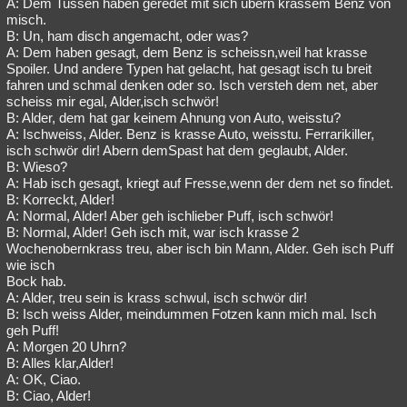
A: Dem Tussen haben geredet mit sich ubern krassem Benz von
misch.
B: Un, ham disch angemacht, oder was?
A: Dem haben gesagt, dem Benz is scheissn,weil hat krasse
Spoiler. Und andere Typen hat gelacht, hat gesagt isch tu breit
fahren und schmal denken oder so. Isch versteh dem net, aber
scheiss mir egal, Alder,isch schwör!
B: Alder, dem hat gar keinem Ahnung von Auto, weisstu?
A: Ischweiss, Alder. Benz is krasse Auto, weisstu. Ferrarikiller,
isch schwör dir! Abern demSpast hat dem geglaubt, Alder.
B: Wieso?
A: Hab isch gesagt, kriegt auf Fresse,wenn der dem net so findet.
B: Korreckt, Alder!
A: Normal, Alder! Aber geh ischlieber Puff, isch schwör!
B: Normal, Alder! Geh isch mit, war isch krasse 2
Wochenobernkrass treu, aber isch bin Mann, Alder. Geh isch Puff
wie isch
Bock hab.
A: Alder, treu sein is krass schwul, isch schwör dir!
B: Isch weiss Alder, meindummen Fotzen kann mich mal. Isch
geh Puff!
A: Morgen 20 Uhrn?
B: Alles klar,Alder!
A: OK, Ciao.
B: Ciao, Alder!