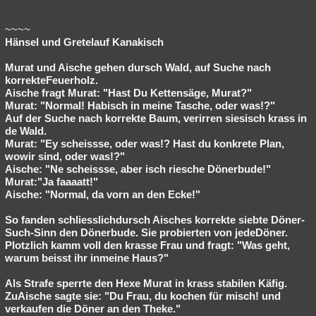
~~~~
Hänsel und Gretelauf Kanakisch
Murat und Aische gehen dursch Wald, auf Suche nach
korrekteFeuerholz.
Aische fragt Murat: "Hast Du Kettensäge, Murat?"
Murat: "Normal! Habisch in meine Tasche, oder was!?"
Auf der Suche nach korrekte Baum, verirren siesisch krass in
de Wald.
Murat: "Ey scheissse, oder was!? Hast du konkrete Plan,
wowir sind, oder was!?"
Aische: "Ne scheissse, aber isch riesche Dönerbude!"
Murat:"Ja faaaatt!"
Aische: "Normal, da vorn an den Ecke!"
So fanden schliesslichdursch Aisches korrekte siebte Döner-
Such-Sinn den Dönerbude. Sie probierten von jedeDöner.
Plotzlich kamm voll den krasse Frau und fragt: "Was geht,
warum beisst ihr inmeine Haus?"
Als Strafe sperrte den Hexe Murat in krass stabilen Käfig.
ZuAische sagte sie: "Du Frau, du kochen für misch! und
verkaufen die Döner an den Theke."