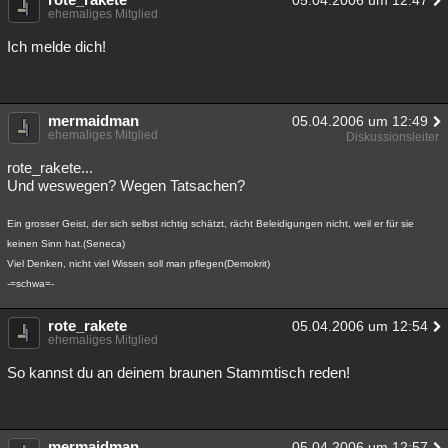
05.04.2006 um 12:47
ehemaliges Mitglied
Ich melde dich!
mermaidman
05.04.2006 um 12:49
ehemaliges Mitglied
Diskussionsleiter
rote_rakete...
Und weswegen? Wegen Tatsachen?
Ein grosser Geist, der sich selbst richtig schätzt, rächt Beleidigungen nicht, weil er für sie
keinen Sinn hat.(Seneca)
Viel Denken, nicht viel Wissen soll man pflegen(Demokrit)
-=schwa=-
rote_rakete
05.04.2006 um 12:54
ehemaliges Mitglied
So kannst du an deinem braunen Stammtisch reden!
mermaidman
05.04.2006 um 12:57