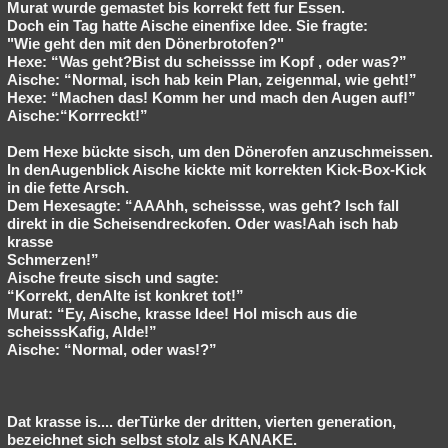
Murat wurde gemastet bis korrekt fett fur Essen.
Doch ein Tag hatte Aische einenfixe Idee. Sie fragte:
"Wie geht den mit den Dönerbrotofen?"
Hexe: “Was geht?Bist du scheissse im Kopf , oder was?”
Aische: “Normal, isch hab kein Plan, zeigenmal, wie geht!”
Hexe: “Machen das! Komm her und mach den Augen auf!”
Aische:“Korrreckt!”
Dem Hexe bückte sisch, um den Dönerofen anzuschmeissen.
In denAugenblick Aische kickte mit korrekten Kick-Box-Kick
in die fette Arsch.
Dem Hexesagte: “AAAhh, scheissse, was geht? Isch fall
direkt in die Scheisendreckofen. Oder was!Aah isch hab
krasse
Schmerzen!”
Aische freute sisch und sagte:
“Korrekt, denAlte ist konkret tot!”
Murat: “Ey, Aische, krasse Idee! Hol misch aus die
scheisssKafig, Alde!”
Aische: “Normal, oder was!?”
Dat krasse is.... derTürke der dritten, vierten generation,
bezeichnet sich selbst stolz als KANAKE.