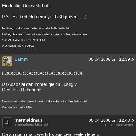
Eindeutig. Unzweifelhaft.
P.S.: Herbert Grönemeyer läßt grüßen... :-)
Im Krieg und in der Liebe sind alle Mittel erlaubt.
Liebe, Sex und Freiheit - sie gehören untrennbar zusammen.
SALVE CAPUT CRUENTATUM
OM NAMAHA SHIVAYA
Lamm
05.04.2006 um 12:39
LÖÖÖÖÖÖÖÖÖÖÖÖÖÖÖÖÖÖÖÖÖL
Ist Assozial den immer gleich Lustig ?
Denke ja.Hehehehe
Des ist doch alles verschizzelt und verdizzelt in the Telefizzel.
Cocain is a hell of Drug
mermaidman
05.04.2006 um 12:43
ehemaliges Mitglied
Diskussionsleiter
Da zu noch mal zwei links aus dem realen leben.