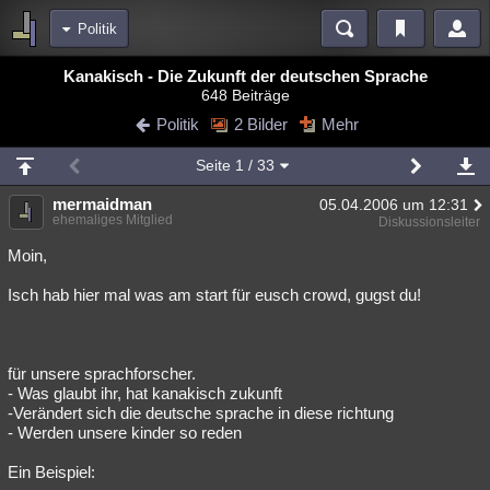
Politik
Bereiche
Kanakisch - Die Zukunft der deutschen Sprache
648 Beiträge
Echtzeit
Diskussionen
Blogs
Videos
Statistiken
Politik
2 Bilder
Mehr
Chat
Wiki
Neuigkeiten
2
Seite
1
/ 33
meine Rubriken
mermaidman
05.04.2006 um 12:31
Menschen
Wissenschaft
Politik
Mystery
Kriminalfälle
ehemaliges Mitglied
Diskussionsleiter
Spiritualität
Verschwörungen
Technologie
Ufologie
Moin,
Isch hab hier mal was am start für eusch crowd, gugst du!
Natur
Umfragen
Unterhaltung
weitere Rubriken
Philosophie
Träume
Orte
Esoterik
Literatur
für unsere sprachforscher.
- Was glaubt ihr, hat kanakisch zukunft
Astronomie
Helpdesk
Gruppen
Gaming
Filme
-Verändert sich die deutsche sprache in diese richtung
- Werden unsere kinder so reden
Musik
Clash
Verbesserungen
Allmystery
English
Ein Beispiel:
Übersichten