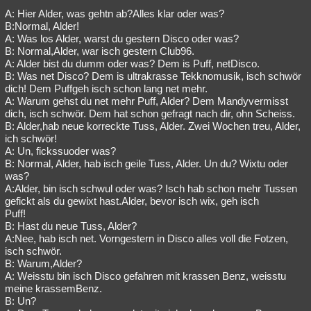
A: Hier Alder, was gehtn ab?Alles klar oder was?
Besucht
Teilgenommen
Alle
Neue
Geschlossen
B:Normal, Alder!
A: Was los Alder, warst du gestern Disco oder was?
Lesenswert
Schlüsselwörter
B: Normal,Alder, war isch gestern Club96.
A: Alder bist du dumm oder was? Dem is Puff, netDisco.
B: Was net Disco? Dem is ultrakrasse Tekknomusik, isch schwör
dich! Dem Puffgeh isch schon lang net mehr.
A: Warum gehst du net mehr Puff, Alder? Dem Mandyvermisst
dich, isch schwör. Dem hat schon gefragt nach dir, ohn Scheiss.
B: Alder,hab neue korreckte Tuss, Alder. Zwei Wochen treu, Alder,
ich schwör!
A: Un, fickssuoder was?
B: Normal, Alder, hab isch geile Tuss, Alder. Un du? Wixtu oder
was?
A:Alder, bin isch schwul oder was? Isch hab schon mehr Tussen
gefickt als du gewixt hast.Alder, bevor isch wix, geh isch
Puff!
B: Hast du neue Tuss, Alder?
A:Nee, hab isch net. Vorngestern in Disco alles voll die Fotzen,
isch schwör.
B: Warum,Alder?
A: Weisstu bin isch Disco gefahren mit krassen Benz, weisstu
meine krassemBenz.
B: Un?