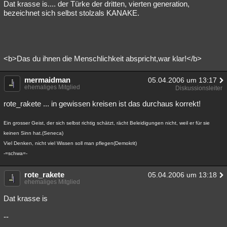
Dat krasse is.... der Türke der dritten, vierten generation,
bezeichnet sich selbst stolzals KANAKE.
<b>Das du ihnen die Menschlichkeit abspricht,war klar!</b>
mermaidman
05.04.2006 um 13:17
ehemaliges Mitglied
Diskussionsleiter
rote_rakete ... in gewissen kreisen ist das durchaus korrekt!
Ein grosser Geist, der sich selbst richtig schätzt, rächt Beleidigungen nicht, weil er für sie
keinen Sinn hat.(Seneca)
Viel Denken, nicht viel Wissen soll man pflegen(Demokrit)
-=schwa=-
rote_rakete
05.04.2006 um 13:18
ehemaliges Mitglied
Dat krasse is
--