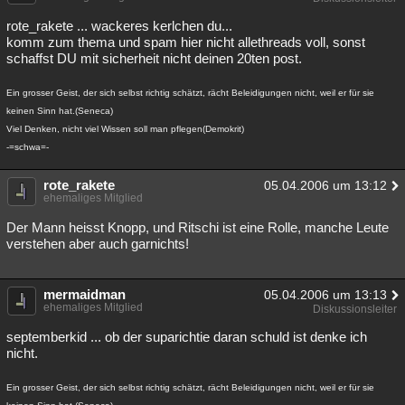
rote_rakete ... wackeres kerlchen du...
komm zum thema und spam hier nicht allethreads voll, sonst
schaffst DU mit sicherheit nicht deinen 20ten post.
Ein grosser Geist, der sich selbst richtig schätzt, rächt Beleidigungen nicht, weil er für sie
keinen Sinn hat.(Seneca)
Viel Denken, nicht viel Wissen soll man pflegen(Demokrit)
-=schwa=-
rote_rakete
05.04.2006 um 13:12
ehemaliges Mitglied
Der Mann heisst Knopp, und Ritschi ist eine Rolle, manche Leute
verstehen aber auch garnichts!
mermaidman
05.04.2006 um 13:13
ehemaliges Mitglied
Diskussionsleiter
septemberkid ... ob der suparichtie daran schuld ist denke ich
nicht.
Ein grosser Geist, der sich selbst richtig schätzt, rächt Beleidigungen nicht, weil er für sie