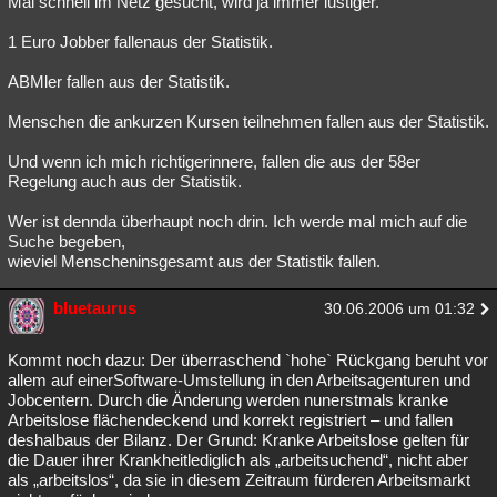
Mal schnell im Netz gesucht, wird ja immer lustiger.
Besucht
Teilgenommen
Alle
Neue
Geschlossen
1 Euro Jobber fallenaus der Statistik.
Lesenswert
Schlüsselwörter
ABMler fallen aus der Statistik.
Menschen die ankurzen Kursen teilnehmen fallen aus der Statistik.
Und wenn ich mich richtigerinnere, fallen die aus der 58er
Regelung auch aus der Statistik.
Wer ist dennda überhaupt noch drin. Ich werde mal mich auf die
Suche begeben,
wieviel Menscheninsgesamt aus der Statistik fallen.
bluetaurus
30.06.2006 um 01:32
Kommt noch dazu: Der überraschend `hohe` Rückgang beruht vor
allem auf einerSoftware-Umstellung in den Arbeitsagenturen und
Jobcentern. Durch die Änderung werden nunerstmals kranke
Arbeitslose flächendeckend und korrekt registriert – und fallen
deshalbaus der Bilanz. Der Grund: Kranke Arbeitslose gelten für
die Dauer ihrer Krankheitlediglich als „arbeitsuchend“, nicht aber
als „arbeitslos“, da sie in diesem Zeitraum fürderen Arbeitsmarkt