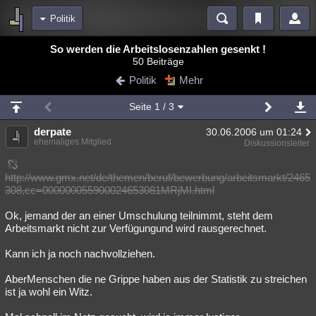
Politik
Bereiche
So werden die Arbeitslosenzahlen gesenkt !
50 Beiträge
Echtzeit
Diskussionen
Blogs
Videos
Statistiken
Politik
Mehr
Chat
Wiki
Neuigkeiten
3
Seite
1
/ 3
meine Rubriken
derpate
30.06.2006 um 01:24
Menschen
Wissenschaft
Politik
Mystery
Kriminalfälle
ehemaliges Mitglied
Diskussionsleiter
Spiritualität
Verschwörungen
Technologie
Ufologie
http://www.gmx.net/de/themen/beruf/bewerbung/arbeitsmarkt/2465
308,cc=000000055900024653081MRjMI.html
Natur
Umfragen
Unterhaltung
weitere Rubriken
Ok, jemand der an einer Umschulung teilnimmt, steht dem
Arbeitsmarkt nicht zur Verfügungund wird rausgerechnet.
Philosophie
Träume
Orte
Esoterik
Literatur
Kann ich ja noch nachvollziehen.
Astronomie
Helpdesk
Gruppen
Gaming
Filme
AberMenschen die ne Grippe haben aus der Statistik zu streichen
Musik
Clash
Verbesserungen
Allmystery
English
ist ja wohl ein Witz.
Übersichten