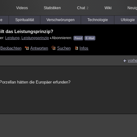
Videos
Statistiken
Chat
Wiki
Neuig
2
le
Spiritualität
Verschwörungen
Technologie
Ufologie
ilt das Leistungsprinzip?
er:
Leistung
,
Leistungsprinzip
▪ Abonnieren:
Feed
E-Mail
Beobachten
Antworten
Suchen
Infos
vorhe
orzellan hätten die Europäer erfunden?