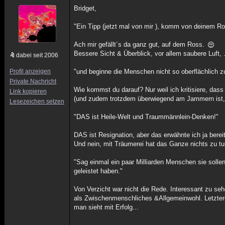
Bridget,
"Ein Tipp (jetzt mal von mir ), komm von deinem Ro
Ach mir gefällt´s da ganz gut, auf dem Ross.
Bessere Sicht & Überblick, vor allem saubere Luft, .
dabei seit 2006
Profil anzeigen
"und beginne die Menschen nicht so oberflächlich zu
Private Nachricht
Wie kommst du darauf? Nur weil ich kritisiere, dass
Link kopieren
(und zudem trotzdem überwiegend am Jammern ist, d
Lesezeichen setzen
"DAS ist Heile-Welt und Traummännlein-Denken!"
DAS ist Resignation, aber das erwähnte ich ja berei
Und nein, mit Träumerei hat das Ganze nichts zu t
"Sag einmal ein paar Milliarden Menschen sie solle
geleistet haben."
Von Verzicht war nicht die Rede. Interessant zu se
als Zwischenmenschliches &Allgemeinwohl. Letztere
man sieht mit Erfolg...