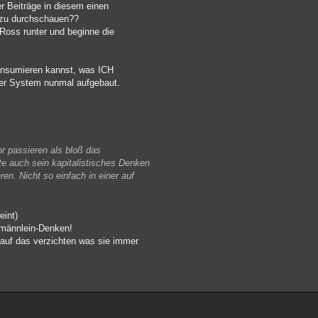
r Beiträge in diesem einen
t zu durchschauen??
oss runter und beginne die
onsumieren kannst, was ICH
ser System nunmal aufgebaut.
hr passieren als bloß das
e auch sein kapitalistisches Denken
en. Nicht so einfach in einer auf
eint)
mmännlein-Denken!
 auf das verzichten was sie immer