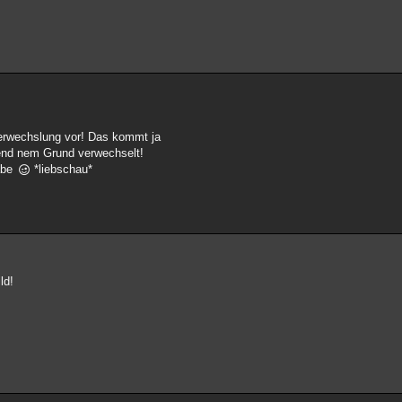
 verwechslung vor! Das kommt ja
rgend nem Grund verwechselt!
habe
*liebschau*
ld!