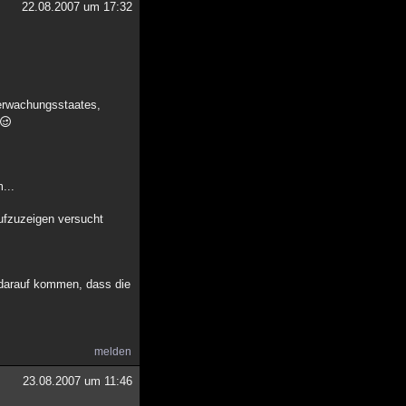
22.08.2007 um 17:32
Überwachungsstaates,
...
aufzuzeigen versucht
 darauf kommen, dass die
melden
23.08.2007 um 11:46