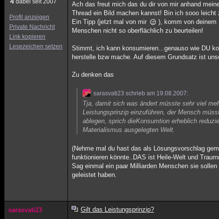
dabei seit 2007
Ach das freut mich das du dir von mir anhand meine
Thread ein Bild machen kannst! Bin ich sooo leich
Profil anzeigen
Ein Tipp (jetzt mal von mir
), komm von deinem R
Private Nachricht
Menschen nicht so oberflächlich zu beurteilen!
Link kopieren
Lesezeichen setzen
Stimmt, ich kann konsumieren...genauso wie DU k
herstelle bzw mache. Auf diesem Grundsatz ist un
Zu denken das
sarasvati23 schrieb am 19.08.2007:
Tja, damit sich was ändert müsste sehr viel me
Leistungsprinzip einzuführen, der Mensch müsst
ablegen, sprich dieKonsumtion erheblich reduzier
Materialismus ausgelegten Welt.
(Nehme mal du hast das als Lösungsvorschlag gem
funktionieren könnte..DAS ist Heile-Welt und Trau
Sag einmal ein paar Milliarden Menschen sie sollen
geleistet haben.
Gilt das Leistungsprinzip?
sarasvati23