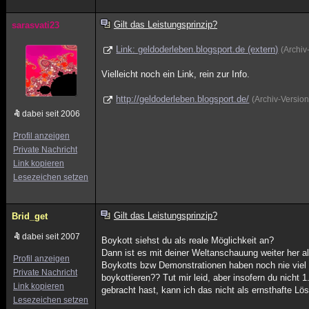
Gilt das Leistungsprinzip?
sarasvati23
Link: geldoderleben.blogsport.de (extern)
(Archiv
Vielleicht noch ein Link, rein zur Info.
http://geldoderleben.blogsport.de/
(Archiv-Versio
dabei seit 2006
Profil anzeigen
Private Nachricht
Link kopieren
Lesezeichen setzen
Gilt das Leistungsprinzip?
Brid_get
dabei seit 2007
Boykott siehst du als reale Möglichkeit an?
Dann ist es mit deiner Weltanschauung weiter her al
Profil anzeigen
Boykotts bzw Demonstrationen haben noch nie viel 
Private Nachricht
boykottieren?? Tut mir leid, aber insofern du nich
Link kopieren
gebracht hast, kann ich das nicht als ernsthafte L
Lesezeichen setzen