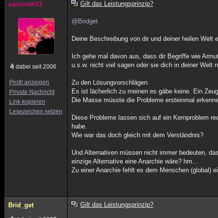
Gilt das Leistungsprinzip?
sarasvati23
@Bridget
Deine Beschreibung von dir und deiner heilen Welt 
Ich gehe mal davon aus, dass dir Begriffe wie Armut,
u.s.w. nicht viel sagen oder sie dich in deiner Wel
dabei seit 2006
Profil anzeigen
Zu den Lösungvorschlägen.
Es ist lächerlich zu meinen es gäbe keine. Ein Zeugn
Private Nachricht
Die Masse müsste die Probleme ersteinmal erkennen
Link kopieren
Lesezeichen setzen
Diese Probleme lassen sich auf ein Kernproblem red
habe.
Wie war das doch gleich mit dem Verständnis?
Und Alternativen müssen nicht immer bedeuten, das
einzige Alternative eine Anarchie wäre? hm...
Zu einer Anarchie fehlt es dem Menschen (global) e
Gilt das Leistungsprinzip?
Brid_get