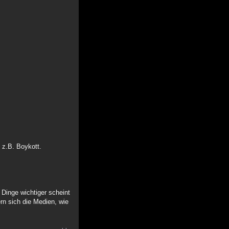
 z.B. Boykott.
 Dinge wichtiger scheint
n sich die Medien, wie