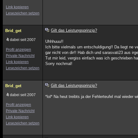
Link kopieren
Lesezeichen setzen
Gilt das Leistungsprinzip?
Brid_get
dabei seit 2007
Uhhhuuu!!
Ich bitte vielmals um entschuldigung!! Da liegt ne
Profil anzeigen
gar nicht von dir!! Hab dich und sarasvati23 aus i
Private Nachricht
Tut mir leid, vergiss einfach was ich geschrieben 
Link kopieren
Sorry nochmal!
Lesezeichen setzen
Gilt das Leistungsprinzip?
Brid_get
dabei seit 2007
*lol* Na heut treibts ja der Fehlerteufel mal wieder wi
Profil anzeigen
Private Nachricht
Link kopieren
Lesezeichen setzen