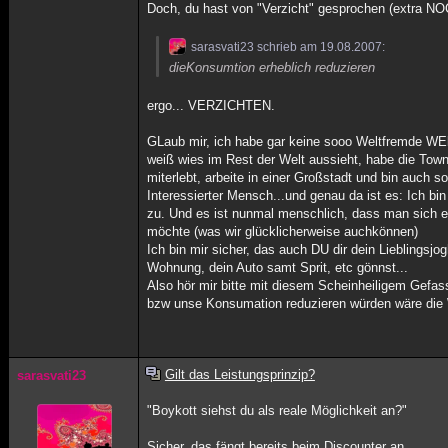
Doch, du hast von "Verzicht" gesprochen (extra NO
sarasvati23 schrieb am 19.08.2007:
dieKonsumtion erheblich reduzieren
ergo... VERZICHTEN.
GLaub mir, ich habe gar keine sooo Weltfremde W
weiß wies im Rest der Welt aussieht, habe die Town
miterlebt, arbeite in einer Großstadt und bin auch s
Interessierter Mensch...und genau da ist es: Ich b
zu. Und es ist nunmal menschlich, dass man sich e
möchte (was wir glücklicherweise auchkönnen)
Ich bin mir sicher, das auch DU dir dein Lieblingsjo
Wohnung, dein Auto samt Sprit, etc gönnst...
Also hör mir bitte mit diesem Scheinheiligem Gefass
bzw unse Konsumation reduzieren würden wäre die We
Gilt das Leistungsprinzip?
sarasvati23
"Boykott siehst du als reale Möglichkeit an?"
Sicher, das fängt bereits beim Discounter an.