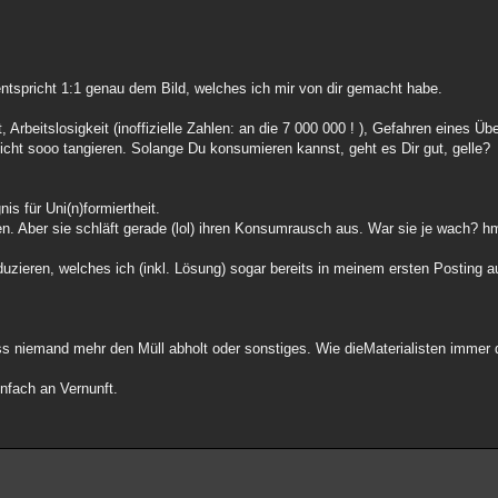
entspricht 1:1 genau dem Bild, welches ich mir von dir gemacht habe.
 Arbeitslosigkeit (inoffizielle Zahlen: an die 7 000 000 ! ), Gefahren eines 
t nicht sooo tangieren. Solange Du konsumieren kannst, geht es Dir gut, gelle?
is für Uni(n)formiertheit.
. Aber sie schläft gerade (lol) ihren Konsumrausch aus. War sie je wach? hm
uzieren, welches ich (inkl. Lösung) sogar bereits in meinem ersten Posting 
s niemand mehr den Müll abholt oder sonstiges. Wie dieMaterialisten immer
infach an Vernunft.