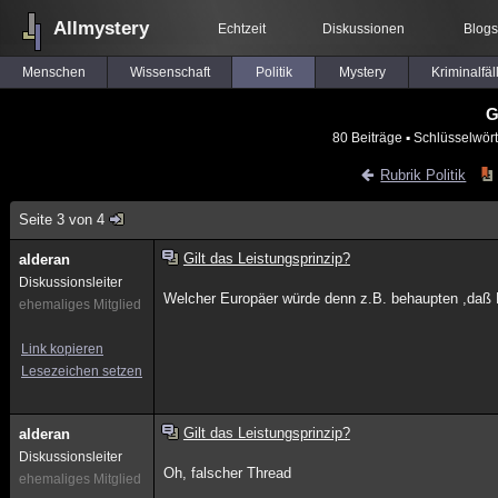
Allmystery
Echtzeit
Diskussionen
Blogs
Menschen
Wissenschaft
Politik
Mystery
Kriminalfäl
G
80 Beiträge
▪ Schlüsselwört
Rubrik Politik
Seite 3 von 4
Gilt das Leistungsprinzip?
alderan
Diskussionsleiter
Welcher Europäer würde denn z.B. behaupten ,daß P
ehemaliges Mitglied
Link kopieren
Lesezeichen setzen
Gilt das Leistungsprinzip?
alderan
Diskussionsleiter
Oh, falscher Thread
ehemaliges Mitglied