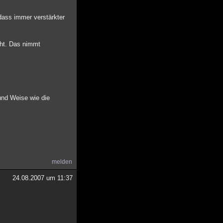
dass immer verstärkter
cht. Das nimmt
und Weise wie die
melden
24.08.2007 um 11:37