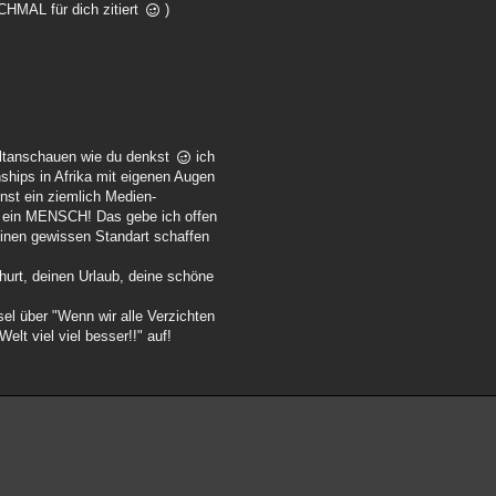
CHMAL für dich zitiert
)
Eltanschauen wie du denkst
ich
ships in Afrika mit eigenen Augen
onst ein ziemlich Medien-
in ein MENSCH! Das gebe ich offen
inen gewissen Standart schaffen
ghurt, deinen Urlaub, deine schöne
el über "Wenn wir alle Verzichten
lt viel viel besser!!" auf!