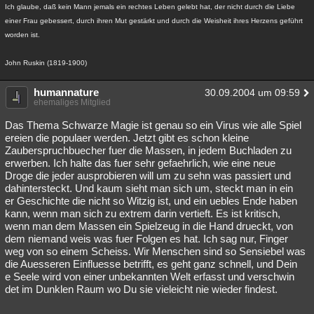
Ich glaube, daß kein Mann jemals ein rechtes Leben gelebt hat, der nicht durch die Liebe
einer Frau gebessert, durch ihren Mut gestärkt und durch die Weisheit ihres Herzens geführt
worden ist.
John Ruskin (1819-1900)
humannature
30.09.2004 um 09:59
ehemaliges Mitglied
Das Thema Schwarze Magie ist genau so ein Virus wie alle Spiel
ereien die populaer werden. Jetzt gibt es schon kleine
Zauberspruchbuecher fuer die Massen, in jedem Buchladen zu
erwerben. Ich halte das fuer sehr gefaehrlich, wie eine neue
Droge die jeder ausprobieren will um zu sehn was passiert und
dahintersteckt. Und kaum sieht man sich um, steckt man in ein
er Geschichte die nicht so Witzig ist, und ein uebles Ende haben
kann, wenn man sich zu extrem darin vertieft. Es ist kritisch,
wenn man dem Massen ein Spielzeug in die Hand drueckt, von
dem niemand weis was fuer Folgen es hat. Ich sag nur, Finger
weg von so einem Scheiss. Wir Menschen sind so Sensiebel was
die Auesseren Einfluesse betrifft, es geht ganz schnell, und Dein
e Seele wird von einer unbekannten Welt erfasst und verschwin
det im Dunklen Raum wo Du sie vieleicht nie wieder findest.