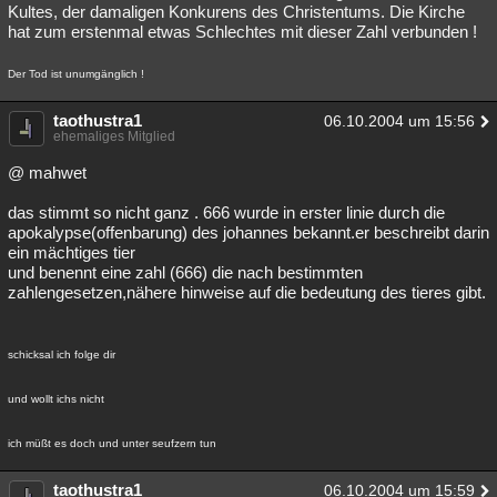
Kultes, der damaligen Konkurens des Christentums. Die Kirche
hat zum erstenmal etwas Schlechtes mit dieser Zahl verbunden !
Der Tod ist unumgänglich !
taothustra1
06.10.2004 um 15:56
ehemaliges Mitglied
@ mahwet
das stimmt so nicht ganz . 666 wurde in erster linie durch die
apokalypse(offenbarung) des johannes bekannt.er beschreibt darin
ein mächtiges tier
und benennt eine zahl (666) die nach bestimmten
zahlengesetzen,nähere hinweise auf die bedeutung des tieres gibt.
schicksal ich folge dir
und wollt ichs nicht
ich müßt es doch und unter seufzern tun
taothustra1
06.10.2004 um 15:59