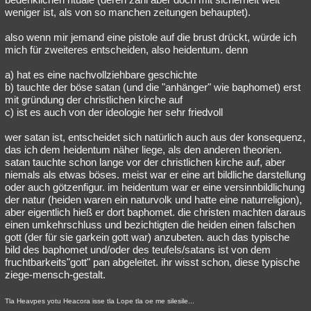
weniger ist, als von so manchen zeitungen behauptet).
also wenn mir jemand eine pistole auf die brust drückt, würde ich
mich für zweiteres entscheiden, also heidentum. denn
a) hat es eine nachvollziehbare geschichte
b) tauchte der böse satan (und die "anhänger" wie baphomet) erst
mit gründung der christlichen kirche auf
c) ist es auch von der ideologie her sehr friedvoll
wer satan ist, entscheidet sich natürlich auch aus der konsequenz,
das ich dem heidentum näher liege, als den anderen theorien.
satan tauchte schon lange vor der christlichen kirche auf, aber
niemals als etwas böses. meist war er eine art bildliche darstellung
oder auch götzenfigur. im heidentum war er eine versinnbildlichung
der natur (heiden waren ein naturvolk und hatte eine naturreligion),
aber eigentlich hieß er dort baphomet. die christen machten daraus
einen umkehrschluss und bezichtigten die heiden einen falschen
gott (der für sie garkein gott war) anzubeten. auch das typische
bild des baphomet und/oder des teufels/satans ist von dem
fruchtbarkeits"gott" pan abgeleitet. ihr wisst schon, diese typische
ziege-mensch-gestalt.
Tla Heavpes yotu Heacora isse tla Lope tla oe me silesile...