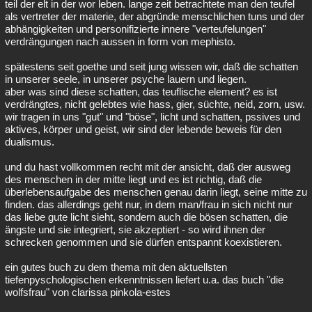
teil der elt in der wor leben. lange zeit betrachtete man den teufel
als vertreter der materie, der abgründe menschlichen tuns und der
abhängigkeiten und personifizierte innere "verteufelungen"
verdrängungen nach aussen in form von mephisto.
spätestens seit goethe und seit jung wissen wir, daß die schatten
in unserer seele, in unserer psyche lauern und liegen.
aber was sind diese schatten, das teuflische element? es ist
verdrängtes, nicht gelebtes wie hass, gier, süchte, neid, zorn, usw.
wir tragen in uns "gut" und "böse", licht und schatten, pssives und
aktives, körper und geist, wir sind der lebende beweis für den
dualismus.
und du hast vollkommen recht mit der ansicht, daß der ausweg
des menschen in der mitte liegt und es ist richtig, daß die
überlebensaufgabe des menschen genau darin liegt, seine mitte zu
finden. das allerdings geht nur, in dem man/frau in sich nicht nur
das liebe gute licht sieht, sondern auch die bösen schatten, die
ängste und sie integriert, sie akzeptiert - so wird ihnen der
schrecken genommen und sie dürfen entspannt koexistieren.
ein gutes buch zu dem thema mit den aktuellsten
tiefenpyschologischen erkenntnissen liefert u.a. das buch "die
wolfsfrau" von clarissa pinkola-estes