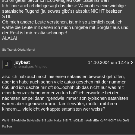
schon getan bevor ich CoS-Mitglied oder Satanist war!
Ich finde auch ehrlichgesagt das diese Wannabes eine wichtige
satanische Tugend (ja, sowas gibt´s) absolut NICHT besitzen:
STIL!
Ob mich andere Leute verstehen, ist mir so ziemlich egal. Ich
wähle die Leute mit denen ich mich umgebe mit Sorgfalt aus und
der Rest ist mir relativ schnuppe!
ALALA!
Sic Transit Gloria Mundi
joybeat
14.10.2004 um 12:45
ehemaliges Mitglied
also ich hab auch noch nie einen satanisten bewusst getroffen,
aber ich habe auch schon viele autos gesehen mit der nummer
666 und ich dachte mir oft so...oohhh ob das nicht nur was mit
einer kennzeichennummer zu tun hat? ich erwartete bei der
nächsten ampel dann irgendwie immer son typischen satanisten
waren aber irgendwie immer familienväter, mütter mit ihren
kindern.....vielleicht verkappte satanisten wer weiss?
WeNn EiNeM dIe ScHeIsSe BiS zUm HaLs StEhT...sOlLtE mAnN dEn KoPf NiChT hÄnGeN
lAsSen