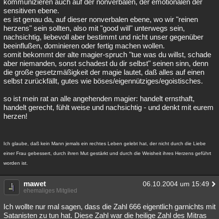
kommunizieren auch auf der nonverbalen, der emotionalen der
sensitiven ebene.
es ist genau da, auf dieser nonverbalen ebene, wo wir "reinen
herzens" sein sollten, also mit "good will" unterwegs sein,
nachsichtig, liebevoll aber bestimmt und nicht unser gegenüber
beeinflußen, dominieren oder fertig machen wollen.
somit bekommt der alte magier-spruch "tue was du willst, schade
aber niemanden, sonst schadest du dir selbst" seinen sinn, denn
die große gesetzmäßigkeit der magie lautet, daß alles auf einen
selbst zurückfällt, gutes wie böses/eigennütziges/egoistisches.
so ist mein rat an alle angehenden magier: handelt ernsthaft,
handelt gerecht, fühlt weise und nachsichtig - und denkt mit eurem
herzen!
Ich glaube, daß kein Mann jemals ein rechtes Leben gelebt hat, der nicht durch die Liebe
einer Frau gebessert, durch ihren Mut gestärkt und durch die Weisheit ihres Herzens geführt
worden ist.
mawet
06.10.2004 um 15:49
ehemaliges Mitglied
Ich wollte nur mal sagen, dass die Zahl 666 eigentlich garnichts mit
Satanisten zu tun hat. Diese Zahl war die heilige Zahl des Mitras