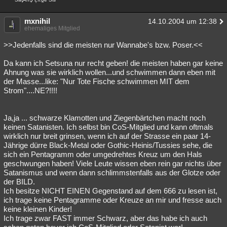
mxnihil
14.10.2004 um 12:38
ehemaliges Mitglied
>>Jedenfalls sind die meisten nur Wannabe's bzw. Poser.<<
Da kann ich Setsuna nur recht geben! die meisten haben gar keine
Ahnung was sie wirklich wollen...und schwimmen dann eben mit
der Masse...like: "Nur Tote Fische schwimmen MIT dem
Strom"....NE?!!!!
Ja,ja ... schwarze Klamotten und Ziegenbärtchen macht noch
keinen Satanisten. Ich selbst bin CoS-Mitglied und kann oftmals
wirklich nur breit grinsen, wenn ich auf der Strasse ein paar 14-
Jährige dürre Black-Metal oder Gothic-Heinis/Tussies sehe, die
sich ein Pentagramm oder umgedrehtes Kreuz um den Hals
geschwungen haben! Viele Leute wissen eben rein gar nichts über
Satanismus und wenn dann schlimmstenfalls aus der Glotze oder
der BILD.
Ich besitze NICHT EINEN Gegenstand auf dem 666 zu lesen ist,
ich trage keine Pentagramme oder Kreuze an mir und fresse auch
keine kleinen Kinder!
Ich trage zwar FAST immer Schwarz, aber das habe ich auch