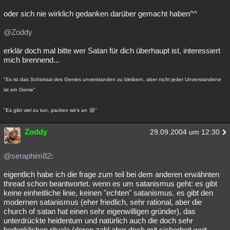
oder sich nie wirklich gedanken darüber gemacht haben^^
@Zoddy
erklär doch mal bitte wer Satan für dich überhaupt ist, interessiert
mich brennend...
"Es ist das Schicksal des Genies unverstanden zu bleibern, aber nicht jeder Unverstandene
ist ein Genie"
"Es gibt viel zu tun, packen wir's an
"
Zoddy
29.09.2004 um 12:30
@seraphim82
:
eigentlich habe ich die frage zum teil bei dem anderen erwähnten
thread schon beantwortet. wenn es um satanismus geht: es gibt
keine einheitliche linie, keinen "echten" satanismus. es gibt den
modernen satanismus (eher friedlich, sehr rational, aber die
church of satan hat einen sehr eigenwilligen gründer), das
unterdrückte heidentum und natürlich auch die doch sehr
bedenklichen rituale (deren zahl aber doch mit sicherheit weit