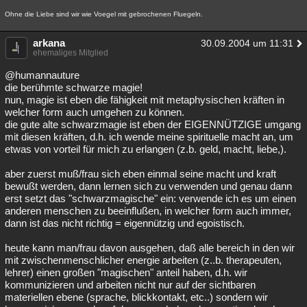
Ohne die Liebe sind wir wie Voegel mit gebrochenen Fluegeln.
arkana
30.09.2004 um 11:31
ehemaliges Mitglied
@humannauture
die berühmte schwarze magie!
nun, magie ist eben die fähigkeit mit metaphysischen kräften in
welcher form auch umgehen zu können.
die gute alte schwarzmagie ist eben der EIGENNÜTZIGE umgang
mit diesen kräften, d.h. ich wende meine spirituelle macht an, um
etwas von vorteil für mich zu erlangen (z.b. geld, macht, liebe,).
aber zuerst muß/frau sich eben einmal seine macht und kraft
bewußt werden, dann lernen sich zu verwenden und genau dann
erst setzt das "schwarzmagische" ein: verwende ich es um einen
anderen menschen zu beeinflußen, in welcher form auch immer,
dann ist das nicht richtig = eigennützig und egoistisch.
heute kann man/frau davon ausgehen, daß alle bereich in den wir
mit zwischenmenschlicher energie arbeiten (z..b. therapeuten,
lehrer) einen großen "magischen" anteil haben, d.h. wir
kommunizieren und arbeiten nicht nur auf der sichtbaren
materiellen ebene (sprache, blickkontakt, etc..) sondern wir