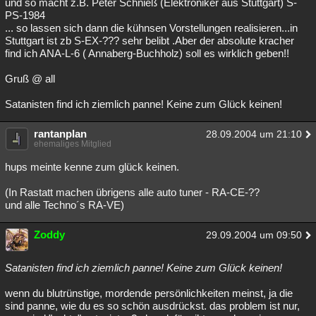
und so macht z.B. Peter Schnieß (Elektroniker aus Stuttgart) S-
PS-1984
Besucht
Teilgenommen
Alle
Neue
Geschlossen
... so lassen sich dann die kühnsen Vorstellungen realisieren...in
Stuttgart ist zb S-EX-??? sehr belibt .Aber der absolute kracher
Lesenswert
Schlüsselwörter
find ich ANA-L-6 ( Annaberg-Buchholz) soll es wirklich geben!!
Gruß @ all
Satanisten find ich ziemlich panne! Keine zum Glück keinen!
rantanplan
28.09.2004 um 21:10
ehemaliges Mitglied
hups meinte kenne zum glück keinen.
(In Rastatt machen übrigens alle auto tuner - RA-CE-??
und alle Techno´s RA-VE)
Zoddy
29.09.2004 um 09:50
Satanisten find ich ziemlich panne! Keine zum Glück keinen!
wenn du blutrünstige, mordende persönlichkeiten meinst, ja die
sind panne, wie du es so schön ausdrückst. das problem ist nur,