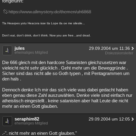
fortgeführt:
https://www.allmystery.de/themen/uh6868
Tla Heavpes yotu Heacora isse tla Lope tla oe me silesile...
Don't eat, don't drink, don't think. Now you are free...and dead.
jules
29.09.2004 um 11:36
ehemaliges Mitglied
Diskussionsleiter
Die 666 gleich mit den hardcore Satanisten gleichzusetzen war
vieleicht nicht sehr glücklich . Geht mehr um die Beweggründe .
Sicher sind das nicht alle so Goth typen , mit Pentagrammen um
den hals .
Dennoch denke Ich mir das sich viele was dabei gedacht haben
eben genau diese Zahl auszuwählen. Denke viele sind einfach nur
atheistisch eingestellt . keine satanisten aber halt Leute die nicht
mehr an einen Gott glauben.
seraphim82
29.09.2004 um 12:05
ehemaliges Mitglied
.-". nicht mehr an einen Gott glauben."