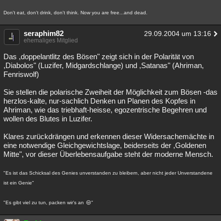
Don't eat, don't drink, don't think. Now you are free...and dead.
seraphim82
29.09.2004 um 13:16
ehemaliges Mitglied
Das ,doppelantlitz des Bösen" zeigt sich in der Polarität von
,Diabolos" (Luzifer, Midgardschlange) und ,Satanas" (Ahriman,
Fenriswolf)
Sie stellen die polarische Zweiheit der Möglichkeit zum Bösen -das
herzlos-kalte, nur-sachlich Denken un Planen des Kopfes in
Ahriman, wie das triebhaft-heisse, egozentrische Begehren und
wollen des Blutes in Luzifer.
Klares zurückdrängen und erkennen dieser Widersachemächte in
eine notwendige Gleichgewichtslage, beiderseits der ,Goldenen
Mitte", vor dieser Überlebensaufgabe steht der moderne Mensch.
"Es ist das Schicksal des Genies unverstanden zu bleibern, aber nicht jeder Unverstandene
ist ein Genie"
"Es gibt viel zu tun, packen wir's an
"