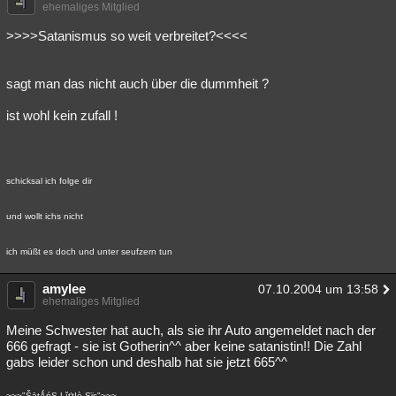
ehemaliges Mitglied
>>>>Satanismus so weit verbreitet?<<<<
sagt man das nicht auch über die dummheit ?
ist wohl kein zufall !
schicksal ich folge dir
und wollt ichs nicht
ich müßt es doch und unter seufzern tun
amylee
07.10.2004 um 13:58
ehemaliges Mitglied
Meine Schwester hat auch, als sie ihr Auto angemeldet nach der
666 gefragt - sie ist Gotherin^^ aber keine satanistin!! Die Zahl
gabs leider schon und deshalb hat sie jetzt 665^^
~~~"ŠāţǺńŞ ĻĭťţĮè Ѕϊѕ"~~~