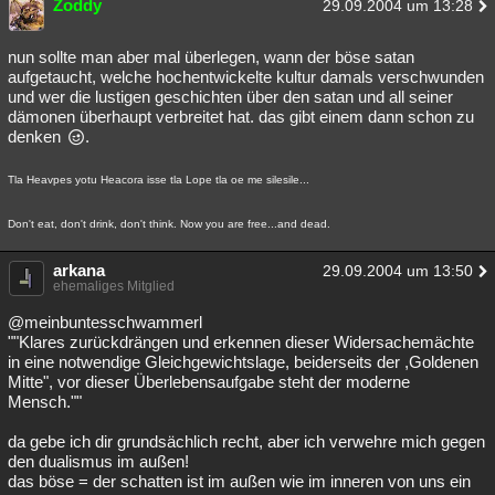
Zoddy
29.09.2004 um 13:28
nun sollte man aber mal überlegen, wann der böse satan
aufgetaucht, welche hochentwickelte kultur damals verschwunden
und wer die lustigen geschichten über den satan und all seiner
dämonen überhaupt verbreitet hat. das gibt einem dann schon zu
denken
.
Tla Heavpes yotu Heacora isse tla Lope tla oe me silesile...
Don't eat, don't drink, don't think. Now you are free...and dead.
arkana
29.09.2004 um 13:50
ehemaliges Mitglied
@meinbuntesschwammerl
""Klares zurückdrängen und erkennen dieser Widersachemächte
in eine notwendige Gleichgewichtslage, beiderseits der ,Goldenen
Mitte", vor dieser Überlebensaufgabe steht der moderne
Mensch.""
da gebe ich dir grundsächlich recht, aber ich verwehre mich gegen
den dualismus im außen!
das böse = der schatten ist im außen wie im inneren von uns ein