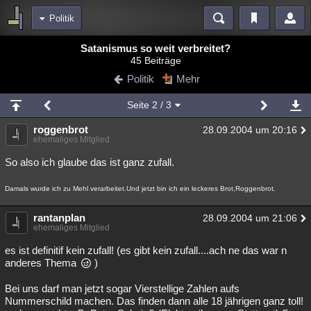
Politik
Bereiche
Satanismus so weit verbreitet?
45 Beiträge
Echtzeit
Diskussionen
Blogs
Videos
Statistiken
Politik
Mehr
Chat
Wiki
Neuigkeiten
2
Seite
2
/ 3
meine Rubriken
roggenbrot
28.09.2004 um 20:16
Menschen
Wissenschaft
Politik
Mystery
Kriminalfälle
ehemaliges Mitglied
Spiritualität
Verschwörungen
Technologie
Ufologie
So also ich glaube das ist ganz zufall.
Natur
Umfragen
Unterhaltung
Damals wurde ich zu Mehl verarbeitet.Und jetzt bin ich ein leckeres Brot,Roggenbrot.
weitere Rubriken
rantanplan
28.09.2004 um 21:06
ehemaliges Mitglied
Philosophie
Träume
Orte
Esoterik
Literatur
es ist definitif kein zufall! (es gibt kein zufall....ach ne das war n
Astronomie
Helpdesk
Gruppen
Gaming
Filme
anderes Thema
)
Musik
Clash
Verbesserungen
Allmystery
English
Bei uns darf man jetzt sogar Vierstellige Zahlen aufs
Nummerschild machen. Das finden dann alle 18 jährigen ganz toll!
Übersichten