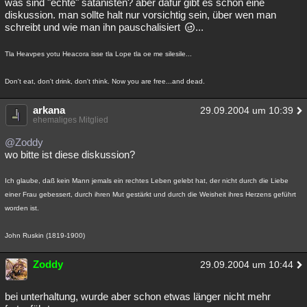
was sind "echte" satanisten? aber dafür gibt es schon eine
diskussion. man sollte halt nur vorsichtig sein, über wen man
schreibt und wie man ihn pauschalisiert
...
Tla Heavpes yotu Heacora isse tla Lope tla oe me silesile...
Don't eat, don't drink, don't think. Now you are free...and dead.
arkana
29.09.2004 um 10:39
ehemaliges Mitglied
@Zoddy
wo bitte ist diese diskussion?
Ich glaube, daß kein Mann jemals ein rechtes Leben gelebt hat, der nicht durch die Liebe
einer Frau gebessert, durch ihren Mut gestärkt und durch die Weisheit ihres Herzens geführt
worden ist.
John Ruskin (1819-1900)
Zoddy
29.09.2004 um 10:44
bei unterhaltung, wurde aber schon etwas länger nicht mehr