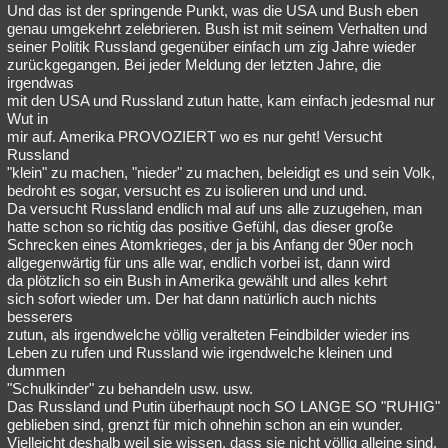
Und das ist der springende Punkt, was die USA und Bush eben
genau umgekehrt zelebrieren. Bush ist mit seinem Verhalten und
seiner Politik Russland gegenüber einfach um zig Jahre wieder
zurückgegangen. Bei jeder Meldung der letzten Jahre, die
irgendwas
mit den USA und Russland zutun hatte, kam einfach jedesmal nur
Wut in
mir auf. Amerika PROVOZIERT wo es nur geht! Versucht
Russland
"klein" zu machen, "nieder" zu machen, beleidigt es und sein Volk,
bedroht es sogar, versucht es zu isolieren und und und.
Da versucht Russland endlich mal auf uns alle zuzugehen, man
hatte schon so richtig das positive Gefühl, das dieser große
Schrecken eines Atomkrieges, der ja bis Anfang der 90er noch
allgegenwärtig für uns alle war, endlich vorbei ist, dann wird
da plötzlich so ein Bush in Amerika gewählt und alles kehrt
sich sofort wieder um. Der hat dann natürlich auch nichts
besserers
zutun, als irgendwelche völlig veralteten Feindbilder wieder ins
Leben zu rufen und Russland wie irgendwelche kleinen und
dummen
"Schulkinder" zu behandeln usw. usw.
Das Russland und Putin überhaupt noch SO LANGE SO "RUHIG"
geblieben sind, grenzt für mich ohnehin schon an ein wunder.
Vielleicht deshalb weil sie wissen, dass sie nicht völlig alleine sind,