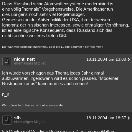
Dass Russland seine Atomwaffensysteme modernisiert ist
eine völlig "normale" Vorgehensweise. Die Amerikaner tun
dies übrigens noch sehr viel Regelmäßiger.
Gemessen an der Außenpolitik der USA, ihrer teilweisen
Ignoranz der russischen Interessen, sowie oftmaliger Verhöhnung,
ist es eine logische Konsequenz, dass Russland sich das
nicht so ohne weiteres bieten läßt.
Die Wahrheit schmerzt manchmal, aber die Luege dahinter noch viel mehr.
nicht_nett
18.11.2004 um 13:08
ehemaliges Mitglied
Ich würde vorschlagen das Thema jedes Jahr einmal
aufzuwärmen, irgendwann wird es schon passen. "Moderner
Nostradamismus" kann man es auch nenen!
n_n
Wer zuletzt lacht hat es nicht eher verstanden!
sfb
18.11.2004 um 18:57
ehemaliges Mitglied
Ich Denke mal Wladimir Putin muss z.Z. mit neuen Waffen