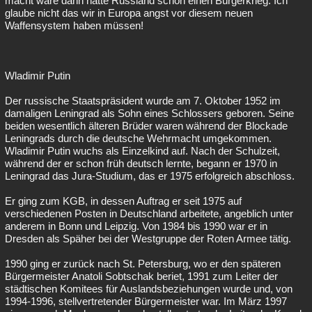
macht wäre dann hätte Russland schon einen Bürgerkrieg. Ich
glaube nicht das wir in Europa angst vor diesem neuen
Waffensystem haben müssen!
Wladimir Putin
Der russische Staatspräsident wurde am 7. Oktober 1952 im
damaligen Leningrad als Sohn eines Schlossers geboren. Seine
beiden wesentlich älteren Brüder waren während der Blockade
Leningrads durch die deutsche Wehrmacht umgekommen.
Wladimir Putin wuchs als Einzelkind auf. Nach der Schulzeit,
während der er schon früh deutsch lernte, begann er 1970 in
Leningrad das Jura-Studium, das er 1975 erfolgreich abschloss.
Er ging zum KGB, in dessen Auftrag er seit 1975 auf
verschiedenen Posten in Deutschland arbeitete, angeblich unter
anderem in Bonn und Leipzig. Von 1984 bis 1990 war er in
Dresden als Späher bei der Westgruppe der Roten Armee tätig.
1990 ging er zurück nach St. Petersburg, wo er den späteren
Bürgermeister Anatoli Sobtschak beriet, 1991 zum Leiter der
städtischen Komitees für Auslandsbeziehungen wurde und, von
1994-1996, stellvertretender Bürgermeister war. Im März 1997