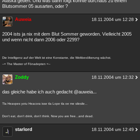
Alaska geben. Und was dann folgt könnte durchaus zu einem
Blutsommer 05 ausarten, oder ?
Besucht
Teilgenommen
Alle
Neue
Geschlossen
Lesenswert
Auweia
Schlüsselwörter
18.11.2004 um 12:28
2004 ists ja nix mit dem Blut Sommer geworden. Vielleicht 2005
und wenn nicht dann 2006 oder 2299?
Die Intelligenz auf der Welt ist eine Konstante, die Weltbevölkerung wächst.
--= The Master of Fönadepten =--
Zoddy
18.11.2004 um 12:32
das gleiche habe ich auch gedacht @auweia...
Tla Heavpes yotu Heacora isse tla Lope tla oe me silesile...
Don't eat, don't drink, don't think. Now you are free...and dead.
starlord
18.11.2004 um 12:49