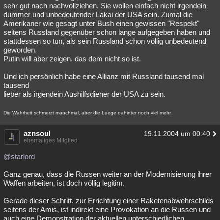
sehr gut nach nachvollziehen. Sie wollen einfach nicht irgendein
dummer und unbedeutender Lakai der USA sein. Zumal die
Amerikaner wie gesagt unter Bush einen gewissen "Respekt"
seitens Russland gegenüber schon lange aufgegeben haben und
stattdessen so tun, als sein Russland schon völlig unbedeutend
geworden.
Putin will aber zeigen, das dem nicht so ist.
Und ich persönlich habe eine Allianz mit Russland tausend mal
tausend
lieber als irgendein Aushilfsdiener der USA zu sein.
Die Wahrheit schmerzt manchmal, aber die Luege dahinter noch viel mehr.
aznsoul
19.11.2004 um 00:40
ehemaliges Mitglied
@starlord
Ganz genau, dass die Russen weiter an der Modernisierung ihrer
Waffen arbeiten, ist doch völlig legitim.
Gerade dieser Schritt, zur Errichtung einer Raketenabwehrschilds
seitens der Amis, ist indirekt eine Provokation an die Russen und
auch eine Demonstration der aktuellen unterschiedlichen