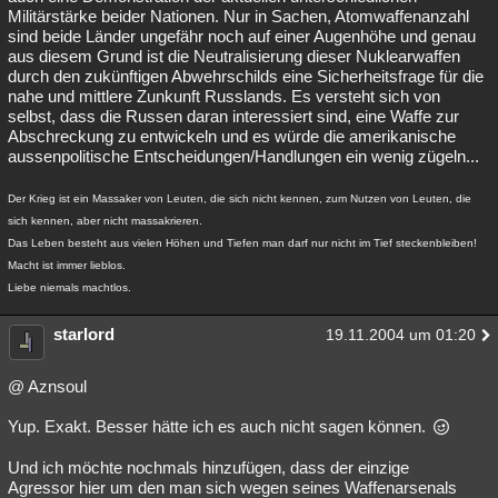
Militärstärke beider Nationen. Nur in Sachen, Atomwaffenanzahl
sind beide Länder ungefähr noch auf einer Augenhöhe und genau
aus diesem Grund ist die Neutralisierung dieser Nuklearwaffen
durch den zukünftigen Abwehrschilds eine Sicherheitsfrage für die
nahe und mittlere Zunkunft Russlands. Es versteht sich von
selbst, dass die Russen daran interessiert sind, eine Waffe zur
Abschreckung zu entwickeln und es würde die amerikanische
aussenpolitische Entscheidungen/Handlungen ein wenig zügeln...
Der Krieg ist ein Massaker von Leuten, die sich nicht kennen, zum Nutzen von Leuten, die
sich kennen, aber nicht massakrieren.
Das Leben besteht aus vielen Höhen und Tiefen man darf nur nicht im Tief steckenbleiben!
Macht ist immer lieblos.
Liebe niemals machtlos.
starlord
19.11.2004 um 01:20
@ Aznsoul
Yup. Exakt. Besser hätte ich es auch nicht sagen können.
Und ich möchte nochmals hinzufügen, dass der einzige
Agressor hier um den man sich wegen seines Waffenarsenals