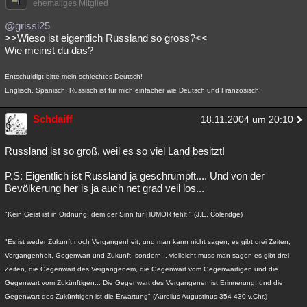
ehemaliges Mitglied
@grissi25
>>Wieso ist eigentlich Russland so gross?<<
Wie meinst du das?
Entschuldigt bitte mein schlechtes Deutsch!
Englisch, Spanisch, Russisch ist für mich einfacher wie Deutsch und Französisch!
Schdaiff
18.11.2004 um 20:10
Russland ist so groß, weil es so viel Land besitzt!
P.S: Eigentlich ist Russland ja geschrumpft.... Und von der
Bevölkerung her is ja auch net grad veil los...
"Kein Geist ist in Ordnung, dem der Sinn für HUMOR fehlt." (J.E. Coleridge)
"Es ist weder Zukunft noch Vergangenheit, und man kann nicht sagen, es gibt drei Zeiten,
Vergangenheit, Gegenwart und Zukunft, sondern... vielleicht muss man sagen es gibt drei
Zeiten, die Gegenwart des Vergangenem, die Gegenwart vom Gegenwärtigen und die
Gegenwart vom Zukünftigen... Die Gegenwart des Vergangenen ist Erinnerung, und die
Gegenwart des Zukünftigen ist die Erwartung" (Aurelius Augustinus 354-430 v.Chr.)