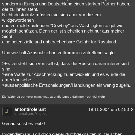
sondern in Europa und Deutschland einen starken Partner haben,
der zu ihnen steht.
Nichtsdestotrotz müssen sie sich aber vor diesem
wildgewordenen
und verrückt spielenden "Cowboy" aus Washington so gut wie
möglich schützen. Denn der ist sicherlich nicht nur aus meiner
Sicht
eine potentzielle und unberechenbare Gefahr für Russland.
Und wie halt Aznsoul schon vollkommen zutreffend sagte:
>Es versteht sich von selbst, dass die Russen daran interessiert
sind,
>eine Waffe zur Abschreckung zu entwickeln und es würde die
amerikanische
>aussenpolitische Entscheidungen/Handlungen ein wenig zügeln...
Die Wahrheit schmerzt manchmal, aber die Luege dahinter noch viel mehr.
antontirolerant
19.11.2004 um 02:53
ehemaliges Mitglied
Genau so ist es leutz!
Ihrgendjemand solll doch dieser durchgeknallten militärischen