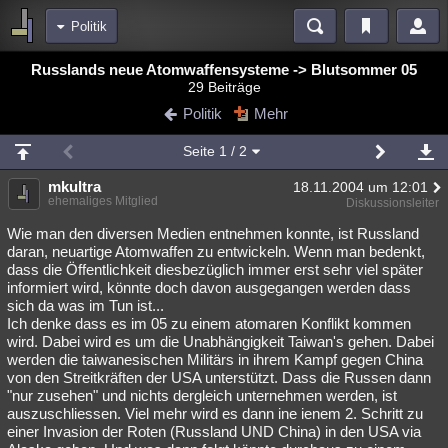
Politik
Bereiche
Russlands neue Atomwaffensysteme -> Blutsommer 05
29 Beiträge
Echtzeit
Diskussionen
Blogs
Videos
Statistiken
Politik
Mehr
Chat
Wiki
Neuigkeiten
Seite
1
/ 2
meine Rubriken
mkultra
18.11.2004 um 12:01
Menschen
Wissenschaft
Politik
Mystery
Kriminalfälle
ehemaliges Mitglied
Diskussionsleiter
Spiritualität
Verschwörungen
Technologie
Ufologie
Wie man den diversen Medien entnehmen konnte, ist Russland
daran, neuartige Atomwaffen zu entwickeln. Wenn man bedenkt,
dass die Öffentlichkeit diesbezüglich immer erst sehr viel später
Natur
Umfragen
Unterhaltung
informiert wird, könnte doch davon ausgegangen werden dass
weitere Rubriken
sich da was im Tun ist...
Ich denke dass es im 05 zu einem atomaren Konflikt kommen
Philosophie
Träume
Orte
Esoterik
Literatur
wird. Dabei wird es um die Unabhängigkeit Taiwan's gehen. Dabei
werden die taiwanesischen Militärs in ihrem Kampf gegen China
Astronomie
Helpdesk
Gruppen
Gaming
Filme
von den Streitkräften der USA unterstützt. Dass die Russen dann
"nur zusehen" und nichts dergleich unternehmen werden, ist
Musik
Clash
Verbesserungen
Allmystery
English
auszuschliessen. Viel mehr wird es dann ine ienem 2. Schritt zu
einer Invasion der Roten (Russland UND China) in den USA via
Übersichten