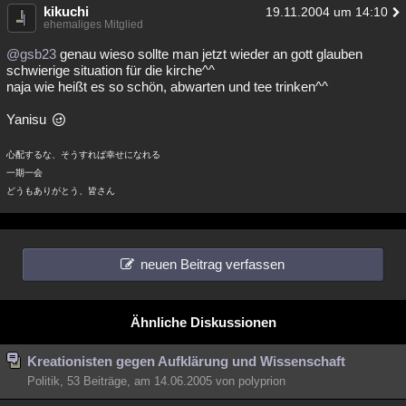
kikuchi
19.11.2004 um 14:10
Besucht
Teilgenommen
Alle
Neue
Geschlossen
ehemaliges Mitglied
@gsb23
genau wieso sollte man jetzt wieder an gott glauben
Lesenswert
Schlüsselwörter
schwierige situation für die kirche^^
naja wie heißt es so schön, abwarten und tee trinken^^
Yanisu
心配するな、そうすれば幸せになれる
一期一会
どうもありがとう、皆さん
neuen Beitrag verfassen
Ähnliche Diskussionen
Kreationisten gegen Aufklärung und Wissenschaft
Politik, 53 Beiträge, am 14.06.2005 von polyprion