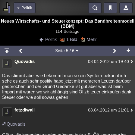
Politik
Bereiche
Neues Wirtschafts- und Steuerkonzept: Das Bandbreitenmodell
(BBM)
Echtzeit
Diskussionen
Blogs
Videos
Statistiken
114 Beiträge
Politik
1 Bild
Mehr
Chat
Wiki
Neuigkeiten
2
meine Rubriken
Seite
5
/ 6
Menschen
Wissenschaft
Politik
Mystery
Kriminalfälle
Quovadis
08.04.2012 um 19:40
Spiritualität
Verschwörungen
Technologie
Ufologie
Das stimmt aber wie bekommt man so ein System bekannt ich
sehe es auch sehr positiv habe jetzt mit mehreren Leuten darüber
Natur
Umfragen
Unterhaltung
gesprochen und der Grund Gedanke ist gut aber was ist beim
weitere Rubriken
Import mit waren wo wir abhängig sind Öl zb teuer einkaufen dank
Steuer oder wie soll sowas gehen
Philosophie
Träume
Orte
Esoterik
Literatur
fetzdiwall
08.04.2012 um 21:01
Astronomie
Helpdesk
Gruppen
Gaming
Filme
Musik
Clash
Verbesserungen
Allmystery
English
@Quovadis
Übersichten
Güter, die importiert werden müssen (wie z.B. Öl) kann man im