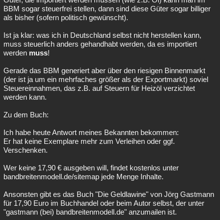
BBM sogar steuerfrei stellen, dann sind diese Güter sogar billiger
Besucht
Teilgenommen
Alle
Neue
Geschlossen
als bisher (sofern politisch gewünscht).
Lesenswert
Schlüsselwörter
Ist ja klar: was ich in Deutschland selbst nicht herstellen kann,
muss steuerlich anders gehandhabt werden, da es importiert
werden
muss
!
Gerade das BBM generiert aber über den riesigen Binnenmarkt
(der ist ja um ein mehrfaches größer als der Exportmarkt) soviel
Steuereinnahmen, das z.B. auf Steuern für Heizöl verzichtet
werden kann.
Zu dem Buch:
Ich habe heute Antwort meines Bekannten bekommen:
Er hat keine Exemplare mehr zum Verleihen oder ggf.
Verschenken.
Wer keine 17,90 € ausgeben will, findet kostenlos unter
bandbreitenmodell.de/sitemap jede Menge Inhalte.
Ansonsten gibt es das Buch "Die Geldlawine" von Jörg Gastmann
für 17,90 Euro im Buchhandel oder beim Autor selbst, der unter
"gastmann (bei) bandbreitenmodell.de" anzumailen ist.