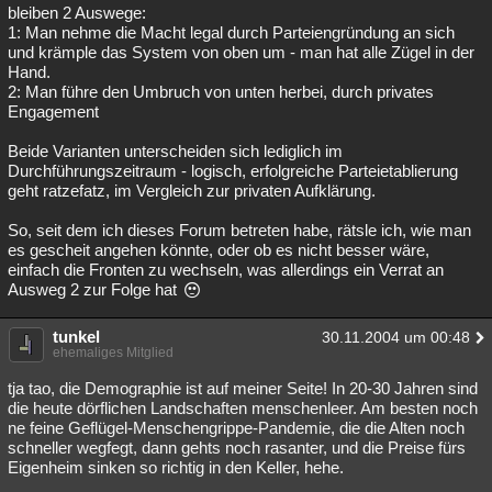
bleiben 2 Auswege:
1: Man nehme die Macht legal durch Parteiengründung an sich
und krämple das System von oben um - man hat alle Zügel in der
Hand.
2: Man führe den Umbruch von unten herbei, durch privates
Engagement
Beide Varianten unterscheiden sich lediglich im
Durchführungszeitraum - logisch, erfolgreiche Parteietablierung
geht ratzefatz, im Vergleich zur privaten Aufklärung.
So, seit dem ich dieses Forum betreten habe, rätsle ich, wie man
es gescheit angehen könnte, oder ob es nicht besser wäre,
einfach die Fronten zu wechseln, was allerdings ein Verrat an
Ausweg 2 zur Folge hat
tunkel
30.11.2004 um 00:48
ehemaliges Mitglied
tja tao, die Demographie ist auf meiner Seite! In 20-30 Jahren sind
die heute dörflichen Landschaften menschenleer. Am besten noch
ne feine Geflügel-Menschengrippe-Pandemie, die die Alten noch
schneller wegfegt, dann gehts noch rasanter, und die Preise fürs
Eigenheim sinken so richtig in den Keller, hehe.