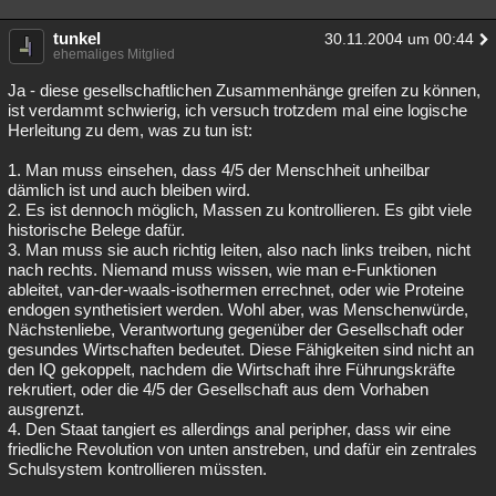
Besucht
Teilgenommen
Alle
Neue
Geschlossen
tunkel
30.11.2004 um 00:44
ehemaliges Mitglied
Lesenswert
Schlüsselwörter
Ja - diese gesellschaftlichen Zusammenhänge greifen zu können,
ist verdammt schwierig, ich versuch trotzdem mal eine logische
Herleitung zu dem, was zu tun ist:
1. Man muss einsehen, dass 4/5 der Menschheit unheilbar
dämlich ist und auch bleiben wird.
2. Es ist dennoch möglich, Massen zu kontrollieren. Es gibt viele
historische Belege dafür.
3. Man muss sie auch richtig leiten, also nach links treiben, nicht
nach rechts. Niemand muss wissen, wie man e-Funktionen
ableitet, van-der-waals-isothermen errechnet, oder wie Proteine
endogen synthetisiert werden. Wohl aber, was Menschenwürde,
Nächstenliebe, Verantwortung gegenüber der Gesellschaft oder
gesundes Wirtschaften bedeutet. Diese Fähigkeiten sind nicht an
den IQ gekoppelt, nachdem die Wirtschaft ihre Führungskräfte
rekrutiert, oder die 4/5 der Gesellschaft aus dem Vorhaben
ausgrenzt.
4. Den Staat tangiert es allerdings anal peripher, dass wir eine
friedliche Revolution von unten anstreben, und dafür ein zentrales
Schulsystem kontrollieren müssten.