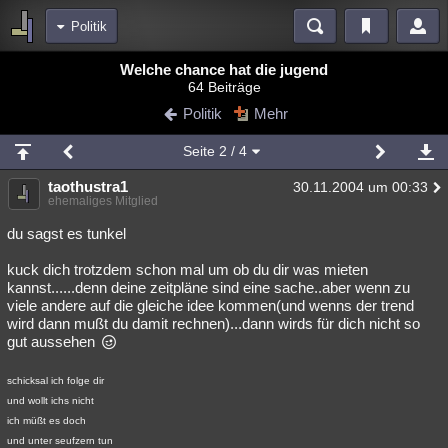
Politik
Bereiche
Welche chance hat die jugend
64 Beiträge
Echtzeit
Diskussionen
Blogs
Videos
Statistiken
Politik
Mehr
Chat
Wiki
Neuigkeiten
Seite
2
/ 4
meine Rubriken
taothustra1
30.11.2004 um 00:33
Menschen
Wissenschaft
Politik
Mystery
Kriminalfälle
ehemaliges Mitglied
Spiritualität
Verschwörungen
Technologie
Ufologie
du sagst es tunkel
kuck dich trotzdem schon mal um ob du dir was mieten
Natur
Umfragen
Unterhaltung
kannst......denn deine zeitpläne sind eine sache..aber wenn zu
weitere Rubriken
viele andere auf die gleiche idee kommen(und wenns der trend
wird dann mußt du damit rechnen)...dann wirds für dich nicht so
Philosophie
Träume
Orte
Esoterik
Literatur
gut aussehen
Astronomie
Helpdesk
Gruppen
Gaming
Filme
schicksal ich folge dir
und wollt ichs nicht
Musik
Clash
Verbesserungen
Allmystery
English
ich müßt es doch
Übersichten
und unter seufzern tun