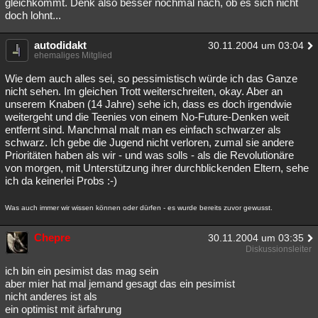
gleichkommt. Denk also besser nochmal nach, ob es sich nicht
doch lohnt...
autodidakt
30.11.2004 um 03:04
ehemaliges Mitglied
Wie dem auch alles sei, so pessimistisch würde ich das Ganze
nicht sehen. Im gleichen Trott weiterschreiten, okay. Aber an
unserem Knaben (14 Jahre) sehe ich, dass es doch irgendwie
weitergeht und die Teenies von einem No-Future-Denken weit
entfernt sind. Manchmal malt man es einfach schwarzer als
schwarz. Ich gebe die Jugend nicht verloren, zumal sie andere
Prioritäten haben als wir - und was solls - als die Revolutionäre
von morgen, mit Unterstützung ihrer durchblickenden Eltern, sehe
ich da keinerlei Probs :-)
Was auch immer wir wissen können oder dürfen - es wurde bereits zuvor gewusst.
Chepre
30.11.2004 um 03:35
Diskussionsleiter
ich bin ein pesimist das mag sein
aber mier hat mal jemand gesagt das ein pesimist
nicht anderes ist als
ein optimist mit ärfahrung