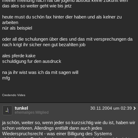
meiner meinung nach hat die jugend absolut keine zukunft wen
das ales so weiter geht wie bis jetz
heute must du schön fax hinter dier haben und als kelner zu
arbeiten
nür als beispiel
oder all die schulungen über dies und das mit versprechungen da
nach krigt ihr sicher nen gut bezahlten job
ales pferde kake
schuldigung fur den ausdruck
na ja ihr wist was ich da mit sagen will
mfg
Credendo Vides
tunkel
30.11.2004 um 02:39
ehemaliges Mitglied
ja schön, weiter so, wenn jeder so kurzsichtig wie du ist, haben wir
schon verloren. Allerdings entfällt dann auch jedes
Wiederspruchsrecht - was einer Billigung des Systems