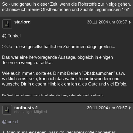
So - und genau in dieser Zeit, wenn die Rohstoffe zur Neige gehen,
schneide ich meine Obstbäumchen und züchte Leguminosen *lol*
starlord
30.11.2004 um 00:57
@ Tunkel
>>Ja - diese gesellschaftlichen Zusammenhänge greifen...
Das war eine hervorragende Aussage, obgleich in einigen
Teilen ein wenig zu radikal.
Wie auch immer, sollte es Dir mit Deinen "Obstbäumchen" usw.
wirklich ernst sein, kann ich das wahrlich nur bewundern und
wünsche Dir in diesem Hinblick ehrlich alles Gute und viel Erfolg.
Die Wahrheit schmerzt manchmal, aber die Luege dahinter noch viel mehr.
taothustra1
30.11.2004 um 00:57
ehemaliges Mitglied
@tunkel
1. Man muss einsehen, dass 4/5 der Menschheit unheilbar