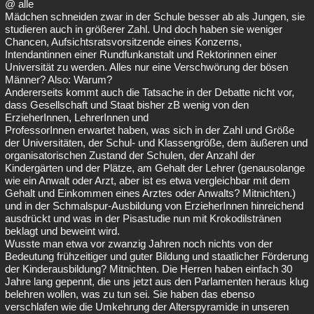
@ alle
Mädchen schneiden zwar in der Schule besser ab als Jungen, sie
studieren auch in größerer Zahl. Und doch haben sie weniger
Chancen, Aufsichtsratsvorsitzende eines Konzerns,
Intendantinnen einer Rundfunkanstalt und Rektorinnen einer
Universität zu werden. Alles nur eine Verschwörung der bösen
Männer? Also: Warum?
Andererseits kommt auch die Tatsache in der Debatte nicht vor,
dass Gesellschaft und Staat bisher zB wenig von den
ErzieherInnen, LehrerInnen und
ProfessorInnen erwartet haben, was sich in der Zahl und Größe
der Universitäten, der Schul- und Klassengröße, dem äußeren und
organisatorischen Zustand der Schulen, der Anzahl der
Kindergärten und der Plätze, am Gehalt der Lehrer (genausolange
wie ein Anwalt oder Arzt, aber ist es etwa vergleichbar mit dem
Gehalt und Einkommen eines Arztes oder Anwalts? Mitnichten.)
und in der Schmalspur-Ausbildung von ErzieherInnen hinreichend
ausdrückt und was in der Pisastudie nun mit Krokodilstränen
beklagt und beweint wird.
Wusste man etwa vor zwanzig Jahren noch nichts von der
Bedeutung frühzeitiger und guter Bildung und staatlicher Förderung
der Kinderausbildung? Mitnichten. Die Herren haben einfach 30
Jahre lang gepennt, die uns jetzt aus den Parlamenten heraus klug
belehren wollen, was zu tun sei. Sie haben das ebenso
verschlafen wie die Umkehrung der Alterspyramide in unseren