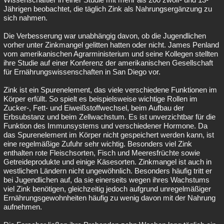
Jährigen beobachtet, die täglich Zink als Nahrungsergänzung zu
sich nahmen.
Die Verbesserung war unabhängig davon, ob die Jugendlichen
vorher unter Zinkmangel gelitten hatten oder nicht. James Penland
vom amerikanischen Agrarministerium und seine Kollegen stellten
ihre Studie auf einer Konferenz der amerikanischen Gesellschaft
für Ernährungswissenschaften in San Diego vor.
Zink ist ein Spurenelement, das viele verschiedene Funktionen im
Körper erfüllt. So spielt es beispielsweise wichtige Rollen im
Zucker-, Fett- und Eiweißstoffwechsel, beim Aufbau der
Erbsubstanz und beim Zellwachstum. Es ist unverzichtbar für die
Funktion des Immunsystems und verschiedener Hormone. Da
das Spurenelement im Körper nicht gespeichert werden kann, ist
eine regelmäßige Zufuhr sehr wichtig. Besonders viel Zink
enthalten rote Fleischsorten, Fisch und Meeresfrüchte sowie
Getreideprodukte und einige Käsesorten. Zinkmangel ist auch in
westlichen Ländern nicht ungewöhnlich. Besonders häufig tritt er
bei Jugendlichen auf, da sie einerseits wegen ihres Wachstums
viel Zink benötigen, gleichzeitig jedoch aufgrund unregelmäßiger
Ernährungsgewohnheiten häufig zu wenig davon mit der Nahrung
aufnehmen.