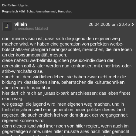
Die Reihenfolge ist:
Regnerisch kühl, Schaufensterbummel, Hundekot.
villain
28.04.2005 um 23:45
ehemaliges Mitglied
nun, meine vision ist, dass sich die jugend den eigenen weg
machen wird. wir haben eine generation von perfekten werbe-
botschafts-empfängern herangezüchtet, menschen, die ihre leben
an der konsumquantität messen.
diese nahezu werbefimltauglichen pseudo-individuen der
generation golf & later werden nun konfrontiert mit einer friss-oder-
stirb-wirschaftskrise.
sprich mit dem wirklichen leben. sie haben zwar nicht mehr die
bildung im klassischen sinne, beherrschen die kulturtechniken
aber dennoch brauchbar.
hier darf ich mich an jurassic-park anschliessen; das leben findet
einen weg.
wie gesagt, die jugend wird ihren eigenen weg machen, und in
fünfzehn jahren wird eine generation neuer politker dieses land
regieren, die auch endlich frei von dem druck der vergangenheit
regieren können wird.
denn dieses land wird imer noch von hitler regiert, wenn auch im
gegenteiligen sinne. unter hitler musste alles nach hitler gemacht