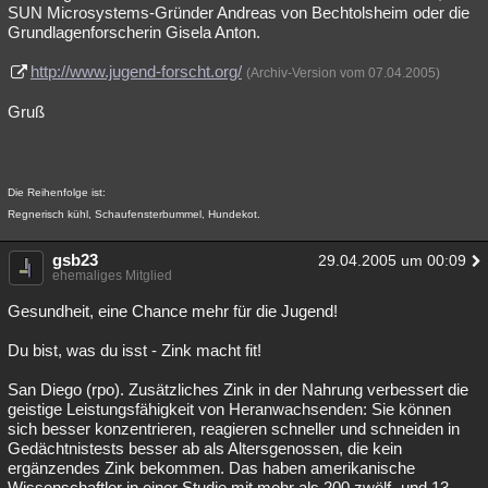
SUN Microsystems-Gründer Andreas von Bechtolsheim oder die
Grundlagenforscherin Gisela Anton.
http://www.jugend-forscht.org/
(Archiv-Version vom 07.04.2005)
Gruß
Die Reihenfolge ist:
Regnerisch kühl, Schaufensterbummel, Hundekot.
gsb23
29.04.2005 um 00:09
ehemaliges Mitglied
Gesundheit, eine Chance mehr für die Jugend!
Du bist, was du isst - Zink macht fit!
San Diego (rpo). Zusätzliches Zink in der Nahrung verbessert die
geistige Leistungsfähigkeit von Heranwachsenden: Sie können
sich besser konzentrieren, reagieren schneller und schneiden in
Gedächtnistests besser ab als Altersgenossen, die kein
ergänzendes Zink bekommen. Das haben amerikanische
Wissenschaftler in einer Studie mit mehr als 200 zwölf- und 13-