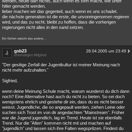
werden, heute darf nichts, auch wenn es sinn macht, wie unter
hitler gemacht werden.
lieber machen wir das gegenteil, auch wenn es uns schadet.
die nächste generation ist die erste, die unvoreingenomen regieren
wird, und das zu recht. bleibt zu hoffen, dass die vorherigen
regierungen nicht alles in den sand setzen.
Ein Gehirn wäscht das andere...
gsb23
28.04.2005 um 23:49
ehemaliges Mitglied
"Der gesitige Zerfall der Jugentkultur ist meiner Meinung nach
nicht mehr aufzuhalten."
Sigfried,
wenn deine Meinung Schule macht, warum wunderst du dich dann
noch? Eine Alternative hast auch du nicht zu bieten. So sei doch
wenigstens ehrlich und gestehe dir ein, dass du es nicht besser
weisst. Jugendliche, die so angepault werden, ziehen Leine oder
suchen sich Trost im von dir angedachten "Mainstream". Früher
war die Jugend jugendlich, lag im Trend. Heute ist sie ebenfalls
Trend. Nur die "Alten" kommen nicht mit und machen auf
"jugendlich" und lassen sich ihre Falten wegspritzen. Findest du