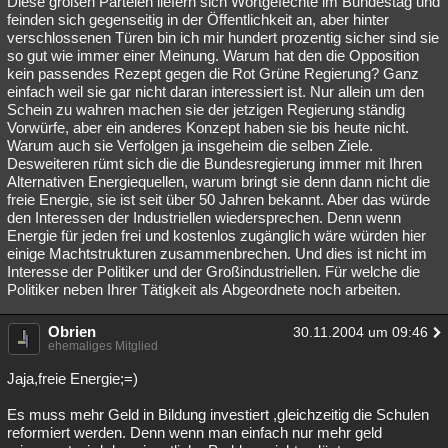
Diese großen Parteien liefern sich Wortgefechte im Bundestag und
feinden sich gegenseitig in der Öffentlichkeit an, aber hinter
Besucht
Teilgenommen
Alle
Neue
Geschlossen
verschlossenen Türen bin ich mir hundert prozentig sicher sind sie
so gut wie immer einer Meinung. Warum hat den die Opposition
Lesenswert
Schlüsselwörter
kein passendes Rezept gegen die Rot Grüne Regierung? Ganz
einfach weil sie gar nicht daran interessiert ist. Nur allein um den
Schein zu wahren machen sie der jetzigen Regierung ständig
Vorwürfe, aber ein anderes Konzept haben sie bis heute nicht.
Warum auch sie Verfolgen ja insgeheim die selben Ziele.
Desweiteren rümt sich die die Bundesregierung immer mit Ihren
Alternativen Energiequellen, warum bringt sie denn dann nicht die
freie Energie, sie ist seit über 50 Jahren bekannt. Aber das würde
den Interessen der Industriellen wiedersprechen. Denn wenn
Energie für jeden frei und kostenlos zugänglich wäre würden hier
einige Machtstrukturen zusammenbrechen. Und dies ist nicht im
Interesse der Politiker und der Großindustriellen. Für welche die
Politiker neben Ihrer Tätigkeit als Abgeordnete noch arbeiten.
Obrien
30.11.2004 um 09:46
ehemaliges Mitglied
Jaja,freie Energie;=)
Es muss mehr Geld in Bildung investiert ,gleichzeitig die Schulen
reformiert werden. Denn wenn man einfach nur mehr geld