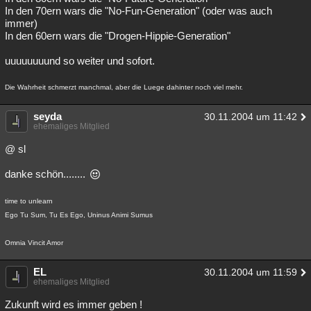
In den 70ern wars die "No-Fun-Generation" (oder was auch
immer)
In den 60ern wars die "Drogen-Hippie-Generation"
uuuuuuuund so weiter und sofort.
Die Wahrheit schmerzt manchmal, aber die Luege dahinter noch viel mehr.
seyda
30.11.2004 um 11:42
ehemaliges Mitglied
@ sl
danke schön........
time to unlearn
Ego Tu Sum, Tu Es Ego, Uninus Animi Sumus
Omnia Vincit Amor
EL
30.11.2004 um 11:59
ehemaliges Mitglied
Zukunft wird es immer geben !