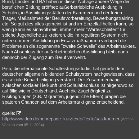
Bund, Länder und BA haben in dieser Notlage andere Wege der
beruflichen Bildung eröffnet: außerbetriebliche Ausbildung in
Schulen, in Ausbildungsstätten der Kammern und der freien
Träger, Maßnahmen der Berufsvorbereitung, Bewerbungstraining
etc. So gut dies alles gemeint ist und im Einzelfall helfen kann, so
wenig kann es sinnvoll sein, immer mehr "Warteschleifen" für
solche Jugendliche zu kreieren, die im regulären System nicht
unterkommen. Ausbildung in Ersatzmaßnahmen verlagert die
Probleme an die sogenannte "zweite Schwelle" des Arbeitmarktes.
Nach Abschluss der außerbetrieblichen Ausbildung bleibt dann
dennoch der Zugang zum Beruf verwehrt.
Pisa, die internationale Schulleistungsstudie, hat gerade dem
deutschen allgemein bildenden Schulsystem nachgewiesen, dass
es soziale Benachteiligung verstärkt. Der Zusammenhang
zwischen sozialer Herkunft und Schulabschluss ist nirgendwo so
auffällig wie in Deutschland. Auch die Zugehörigkeit zu
Risikogruppen (z.B. Migranten, jugendliche Eltern) prägen die
späteren Chancen auf dem Arbeitsmarkt ganz entscheidend,
quelle:
http://www.dgb.de/homepage_kurztexte/Texte/salzkoerner
(Archiv-
Version vom 05.11.2004)