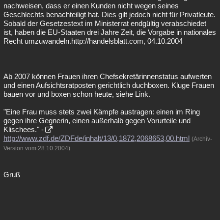
nachweisen, dass er einen Kunden nicht wegen seines
Geschlechts benachteiligt hat. Dies gilt jedoch nicht für Privatleute.
Sobald der Gesetzestext im Ministerrat endgültig verabschiedet
ist, haben die EU-Staaten drei Jahre Zeit, die Vorgabe in nationales
Recht umzuwandeln.http://handelsblatt.com, 04.10.2004
Ab 2007 können Frauen ihren Chefsekretärinnenstatus aufwerten
und einen Aufsichtsratposten gerichtlich duchboxen. Kluge Frauen
bauen vor und boxen schon heute, siehe Link.
"Eine Frau muss stets zwei Kämpfe austragen: einen im Ring
gegen ihre Gegnerin, einen außerhalb gegen Vorurteile und
Klischees." -
http://www.zdf.de/ZDFde/inhalt/13/0,1872,2068653,00.html
(Archiv-
Version vom 28.10.2004)
Gruß