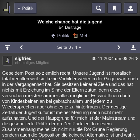
Politik
Bereiche
Welche chance hat die jugend
64 Beiträge
Echtzeit
Diskussionen
Blogs
Videos
Statistiken
Politik
Mehr
Chat
Wiki
Neuigkeiten
Seite
3
/ 4
meine Rubriken
sigfried
30.11.2004 um 09:26
Menschen
Wissenschaft
Politik
Mystery
Kriminalfälle
ehemaliges Mitglied
Spiritualität
Verschwörungen
Technologie
Ufologie
Gebe dem Poet so ziemlich recht. Unsere Jugend ist moralisch
total verfallen weil sie keine Vorbilder weder in der Gegenwart noch
in der Vergangenheit hat. Sie besitzen keinerlei Ziele und das hat
Natur
Umfragen
Unterhaltung
nichts mit Erziehung im Sinne der Eltern zutun, denn diese
weitere Rubriken
versuchen meistens immer alles mögliche. Es wird Ihnen doch
von Kindesbeinen an bei gebracht allem und jedem zu
Philosophie
Träume
Orte
Esoterik
Literatur
Wiedersprechen aber ohne es je zu hinterfragen. Der gesitige
Zerfall der Jugentkultur ist meiner Meinung nach nicht mehr
Astronomie
Helpdesk
Gruppen
Gaming
Filme
aufzuhalten. Und der Hauptgrund für mich ist der Mainstream und
die gescheiterte Politik der großen Parteien. In diesem
Musik
Clash
Verbesserungen
Allmystery
English
Zusammenhang meine ich nicht nur die Rot Grüne Regierung
sondern auch die Opposition die keinerlei Alternative ist und wahr.
Übersichten