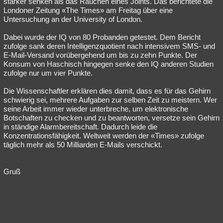
stärker senken als das Rauchen eines Joints. Das berichtete die
Londoner Zeitung «The Times» am Freitag über eine
Untersuchung an der University of London.
Dabei wurde der IQ von 80 Probanden getestet. Dem Bericht
zufolge sank deren Intelligenzquotient nach intensivem SMS- und
E-Mail-Versand vorübergehend um bis zu zehn Punkte. Der
Konsum von Haschisch hingegen senke den IQ anderen Studien
zufolge nur um vier Punkte.
Die Wissenschaftler erklären dies damit, dass es für das Gehirn
schwierig sei, mehrere Aufgaben zur selben Zeit zu meistern. Wer
seine Arbeit immer wieder unterbreche, um elektronische
Botschaften zu checken und zu beantworten, versetze sein Gehirn
in ständige Alarmbereitschaft. Dadurch leide die
Konzentrationsfähigkeit. Weltweit werden der «Times» zufolge
täglich mehr als 50 Milliarden E-Mails verschickt.
Gruß