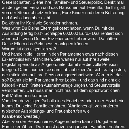
Gesellschaften. Siehe ihre Familien- und Steuerpolitik. Denkt mal
an den gelben Ferrari und das Häuschen auf Teneriffa, die Ihr glatt
von der Steuer absetzen könnt, Eure Kinder und deren Betreuung
und Ausbildung aber nicht.
Da könnt Ihr Kohl wie Schröder nehmen.
Was wirst Du Deine Eltern gekostet haben, wenn Du mit der
Ausbildung fertig bist? Schlappe 600.000 Euro.- Das rentiert sich
aber nicht, wenn Du nur Erzieher oder Lehrer wirst. Da hätten
Deine Eltern das Geld besser anlegen können.
Warum ist das eigentlich so?
Und handeln die Herren in den Parlamenten etwa nach diesen
Erkenntnissen? Mitnichten. Sie warten nur auf ihre zweite
Legislaturperiode als Abgeordnete, damit sie die volle Pension
kriegen. Dann tauchen sie damit ab auf einen Aufsichtsratsposten,
der mitnichten auf ihre Pension angerechnet wird. Warum ist das
so? Damit sie im Parlament ihrer Lobby - und das sind nicht die
Kinder! - nach Kräften Ausnahmeregelungen und Steuervorteile
verschaffen. Da muss man nicht mal mit dem sprichwörtlichen
Fall Möllemann kommen.
Von dem derzeitigen Gehalt eines Erziehers oder einer Erzieherin
kannst Du keine Familie ernähren. (Ähnliches gilt von anderen
typischen Ausbildungs- und Frauenberufen wie
Krankenschwester.)
Aber von der Pension eines Abgeordneten kannst Du gut eine
Familie ernähren. Du kannst davon sogar zwei Familien ernähren.