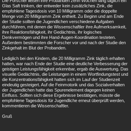
Die Forscher ließen ihre Probanden zehn Wochen lang täglich ein
Glas Saft trinken, der entweder kein zusätzliches Zink, die
empfohlene Tagesdosis von 10 Milligramm oder die doppelte
Menge von 20 Milligramm Zink enthielt. Zu Beginn und am Ende
der Studie sollten die Jugendlichen verschiedene Aufgaben
durchführen, mit denen die Wissenschaftler ihre Aufmerksamkeit,
ihre Reaktionsfähigkeit, ihr Gedächtnis, ihr logisches
Denkvermögen und ihre Hand-Augen-Koordination testeten.
Außerdem bestimmten die Forscher vor und nach der Studie den
Zinkgehalt im Blut der Probanden.
Lediglich bei den Kindern, die 20 Milligramm Zink täglich erhalten
hatten, war nach Ende der Studie eine deutliche Verbesserung der
geistigen Leistungsfähigkeit erkennbar, ergab die Auswertung. Das
visuelle Gedächtnis, die Leistungen in einem Wortfindungstest und
die Konzentrationsfähigkeit hatten sich im Lauf der Studienzeit
eindeutig gesteigert. Auf die Feinmotorik und das Sozialverhalten
der Jugendlichen hatte das Spurenelement dagegen keinen
Einfluss. Sollten sich diese Ergebnisse bestätigen, müsste die
empfohlene Tagesdosis für Jugendliche erneut überprüft werden,
kommentieren die Wissenschaftler.
Gruß