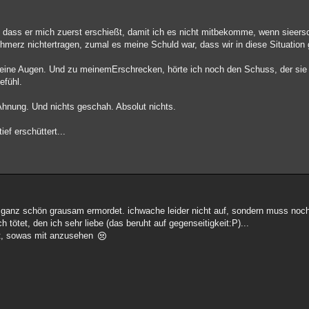
, dass er mich zuerst erschießt, damit ich es nicht mitbekomme, wenn sieers
chmerz nichtertragen, zumal es meine Schuld war, dass wir in diese Situatio
eine Augen. Und zu meinemErschrecken, hörte ich noch den Schuss, der sie 
efühl.
 Ahnung. Und nichts geschah. Absolut nichts.
ef erschüttert...
ch ganz schön grausam ermordet. ichwache leider nicht auf, sondern muss noch
tötet, den ich sehr liebe (das beruht auf gegenseitigkeit:P)...
cht, sowas mit anzusehen