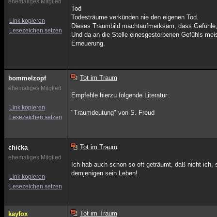
ehemaliges Mitglied
Tod
Todesträume verkünden nie den eigenen Tod.
Link kopieren
Dieses Traumbild machtaufmerksam, dass Gefühle,
Lesezeichen setzen
Und da an die Stelle einesgestorbenen Gefühls meis
Erneuerung.
Tot im Traum
bommelzopf
ehemaliges Mitglied
Empfehle hierzu folgende Literatur:
Link kopieren
"Traumdeutung" von S. Freud
Lesezeichen setzen
Tot im Traum
chicka
ehemaliges Mitglied
Ich hab auch schon so oft geträumt, daß nicht ich,
demjenigen sein Leben!
Link kopieren
Lesezeichen setzen
Tot im Traum
kayfox