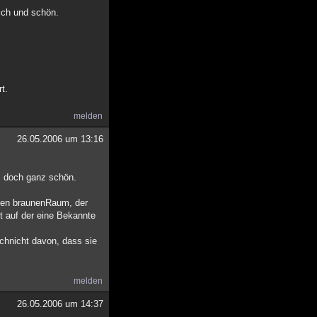
ich und schön.
t.
melden
26.05.2006 um 13:16
as doch ganz schön.
oßen braunenRaum, der
t auf der eine Bekannte
ichnicht davon, dass sie
melden
26.05.2006 um 14:37