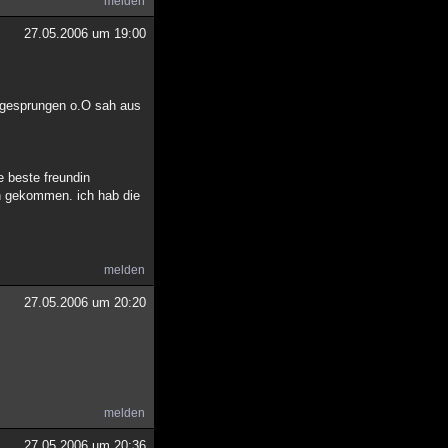
melden
27.05.2006 um 19:00
e gesprungen o.O sah aus
e beste freundin
on gekommen. ich hab die
melden
27.05.2006 um 20:20
melden
27.05.2006 um 20:36