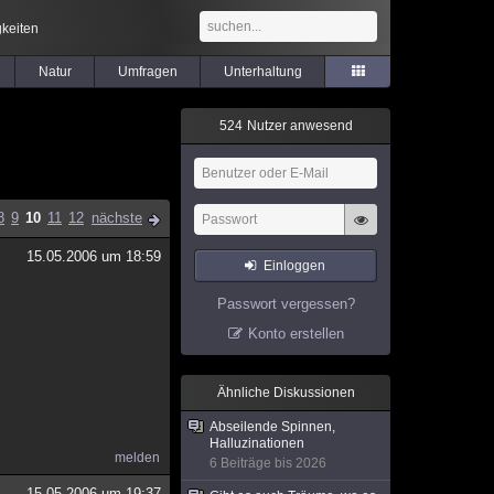
keiten
Natur
Umfragen
Unterhaltung
5
2
4
Nutzer anwesend
8
9
10
11
12
nächste
15.05.2006 um 18:59
Einloggen
Passwort vergessen?
Konto erstellen
Ähnliche Diskussionen
Abseilende Spinnen,
Halluzinationen
melden
6 Beiträge bis 2026
15.05.2006 um 19:37