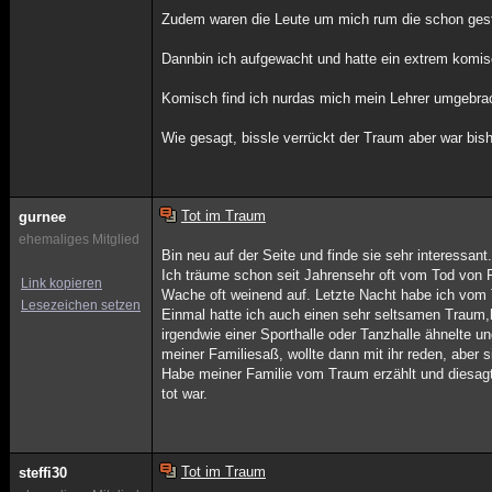
Zudem waren die Leute um mich rum die schon gesto
Dannbin ich aufgewacht und hatte ein extrem komi
Komisch find ich nurdas mich mein Lehrer umgebrach
Wie gesagt, bissle verrückt der Traum aber war bish
Tot im Traum
gurnee
ehemaliges Mitglied
Bin neu auf der Seite und finde sie sehr interessant
Ich träume schon seit Jahrensehr oft vom Tod von F
Link kopieren
Wache oft weinend auf. Letzte Nacht habe ich vom
Lesezeichen setzen
Einmal hatte ich auch einen sehr seltsamen Traum,
irgendwie einer Sporthalle oder Tanzhalle ähnelte 
meiner Familiesaß, wollte dann mit ihr reden, aber
Habe meiner Familie vom Traum erzählt und diesagte
tot war.
Tot im Traum
steffi30