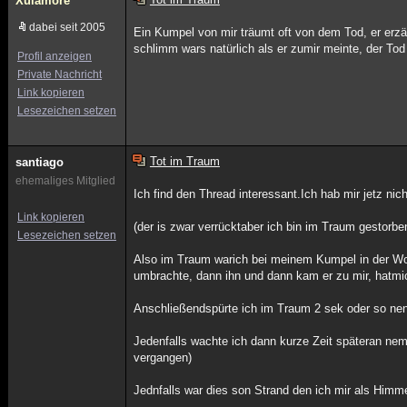
Xulamore
dabei seit 2005
Ein Kumpel von mir träumt oft von dem Tod, er erzäh
schlimm wars natürlich als er zumir meinte, der Tod
Profil anzeigen
Private Nachricht
Link kopieren
Lesezeichen setzen
Tot im Traum
santiago
ehemaliges Mitglied
Ich find den Thread interessant.Ich hab mir jetz nic
Link kopieren
(der is zwar verrücktaber ich bin im Traum gestorbe
Lesezeichen setzen
Also im Traum warich bei meinem Kumpel in der W
umbrachte, dann ihn und dann kam er zu mir, hatm
Anschließendspürte ich im Traum 2 sek oder so nen
Jedenfalls wachte ich dann kurze Zeit späteran n
vergangen)
Jednfalls war dies son Strand den ich mir als Himme