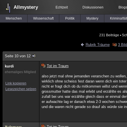
Allmystery
Echtzeit
Diskussionen
Blog
Menschen
Wissenschaft
Politik
Mystery
Kriminalfäl
231 Beiträge
▪ Sc
Rubrik Träume
3 Bil
Seite 10 von 12
Tot im Traum
kurdi
ehemaliges Mitglied
also jetzt mal ohne jemanden verarschen zu wollen,
wirklich ohne scheiss fest daran wenn dich ein toter
Link kopieren
nicht er fragt dich ob du mitkommen willst und wenn
Lesezeichen setzen
grossmutter hatte das mal erlebt und erzählte es al
zufall bei uns war erzählte gleich dass er einmal d
er aufwachte lag er danach etwa 2-3 wochen schwer
und die waren nicht gerade so drauf als würde sie i
Tot im Traum