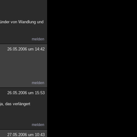
rkünder von Wandlung und
melden
26.05.2006 um 14:42
melden
26.05.2006 um 15:53
a, das verlängert
melden
27.05.2006 um 10:43