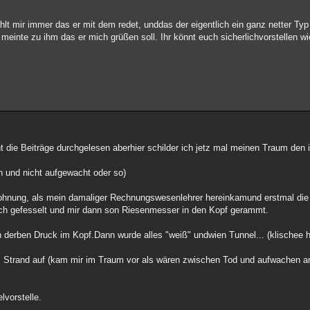
lt mir immer das er mit dem redet, unddas der eigentlich ein ganz netter Typ
 meinte zu ihm das er mich grüßen soll. Ihr könnt euch sicherlichvorstellen w
ht die Beiträge durchgelesen aberhier schilder ich jetz mal meinen Traum den i
n und nicht aufgewacht oder so)
ohnung, als mein damaliger Rechnungswesenlehrer hereinkamund erstmal die
ich gefesselt und mir dann son Riesenmesser in den Kopf gerammt.
 derben Druck im Kopf.Dann wurde alles "weiß" undwien Tunnel... (klischee 
em Strand auf (kam mir im Traum vor als wären zwischen Tod und aufwachen 
lvorstelle.