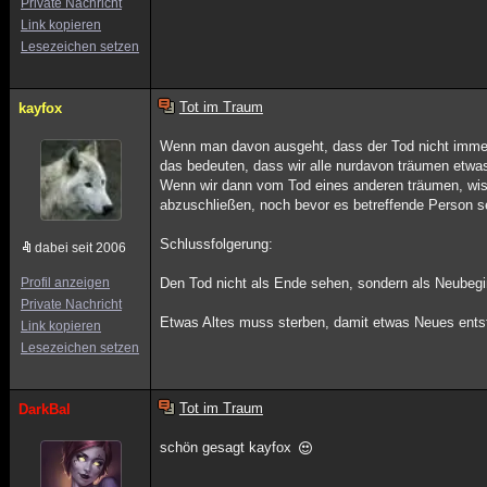
Private Nachricht
Link kopieren
Lesezeichen setzen
Tot im Traum
kayfox
Wenn man davon ausgeht, dass der Tod nicht imme
das bedeuten, dass wir alle nurdavon träumen etwa
Wenn wir dann vom Tod eines anderen träumen, wissen
abzuschließen, noch bevor es betreffende Person s
Schlussfolgerung:
dabei seit 2006
Profil anzeigen
Den Tod nicht als Ende sehen, sondern als Neubegi
Private Nachricht
Etwas Altes muss sterben, damit etwas Neues ents
Link kopieren
Lesezeichen setzen
Tot im Traum
DarkBal
schön gesagt kayfox