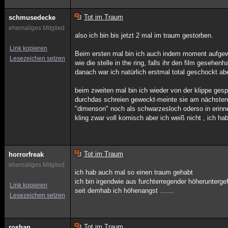
Tot im Traum
schmusedecke
ehemaliges Mitglied
also ich bin bis jetzt 2 mal im traum gestorben.
Link kopieren
Beim ersten mal bin ich auch indem moment aufgewac
Lesezeichen setzen
wie die stelle in the ring, falls ihr den film gesehenh
danach war ich natürlich erstmal total geschockt ab
beim zweiten mal bin ich wieder von der klippe ges
durchdas schreien geweckt-meinte sie am nächsten t
"dimenson" noch als schwarzesloch oderso in erinner
kling zwar voll komisch aber ich weiß nicht , ich ha
Tot im Traum
horrorfreak
ehemaliges Mitglied
ich hab auch mal so einen traum gehabt
ich bin irgendwie aus furchterregender höherunterge
Link kopieren
seit demhab ich höhenangst .......
Lesezeichen setzen
Tot im Traum
roshan