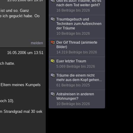
Gibt es auch Träume, wo es
nach dem Tod weiter geht?
 ist und so. Ganz
16 Beiträge bis 2026
ie ich geguckt habe. Oo
Traumtagebuch und
Techniken zum Aufzeichnen
der Träume
10 Beiträge bis 2026
Der Gif Thread (animierte
melden
Bilder)
14.319 Beiträge bis 2026
16.05.2006 um 13:51
Euer letzter Traum
ch hatte.
5.069 Beiträge bis 2026
Träume die einem nicht
mehr aus dem Kopf gehen...
 Eltern meines Kumpels
61 Beiträge bis 2025
Astralreisen in anderen
Wohnungen?
hoch 10).
10 Beiträge bis 2026
am Strandgrad mal 30 sek