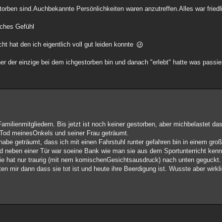
rben sind.Auchbekannte Persönlichkeiten waren anzutreffen.Alles war friedl
sches Gefühl
t hat den ich eigentlich voll gut leiden konnte
er der einzige bei dem ichgestorben bin und danach "erlebt" hatte was passier
.
amilienmitgliedern. Bis jetzt ist noch keiner gestorben, aber michbelastet d
 Tod meinesOnkels und seiner Frau geträumt.
habe geträumt, dass ich mit einen Fahrstuhl runter gefahren bin in einem gr
und neben einer Tür war soeine Bank wie man sie aus dem Sportunterricht kenn
 sie hat nur traurig (mit nem komischenGesichtsausdruck) nach unten geguckt.
n mir dann dass sie tot ist und heute ihre Beerdigung ist. Wusste aber wirkl