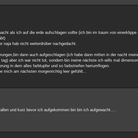
ht als ich auf die erde aufschlagen sollte (ich bin im traum von einerklipp
abt)
er naja hab nicht weiterdrüber nachgedacht.
prungen,bin dann auch aufgeschlagen (ich habe dann mitten in der nacht mein
ag) aber ich war nicht tot, sondern bin ineine nächste ich wills mal dimens
ung in dem alles farbtupfer und so farbstreifen herrumflogen.
be mich am nächsten morgenrichtig leer gefühlt...
fallen und kurz bevor ich aufgekommen bin bin ich aufgewacht.....