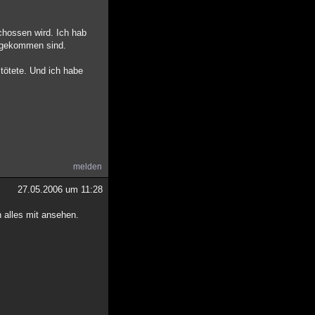
chossen wird. Ich hab
n gekommen sind.
tötete. Und ich habe
melden
27.05.2006 um 11:28
 alles mit ansehen.