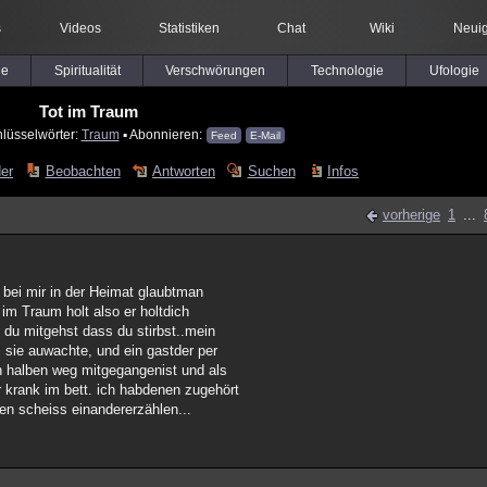
s
Videos
Statistiken
Chat
Wiki
Neuig
le
Spiritualität
Verschwörungen
Technologie
Ufologie
Tot im Traum
hlüsselwörter:
Traum
▪ Abonnieren:
Feed
E-Mail
der
Beobachten
Antworten
Suchen
Infos
vorherige
1
...
 bei mir in der Heimat glaubtman
 im Traum holt also er holtdich
 du mitgehst dass du stirbst..mein
s sie auwachte, und ein gastder per
en halben weg mitgegangenist und als
 krank im bett. ich habdenen zugehört
nen scheiss einandererzählen...