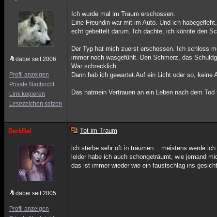
Ich wurde mal im Traum erschossen.
Eine Freundin war mit im Auto. Und ich habegefleht
echt gebettelt darum. Ich dachte, ich könnte den S
Der Typ hat mich zuerst erschossen. Ich schloss m
immer noch wasgefühlt. Den Schmerz, das Schuldg
dabei seit 2006
War schrecklich.
Profil anzeigen
Dann hab ich gewartet.Auf ein Licht oder so, keine
Private Nachricht
Das hatmein Vertrauen an ein Leben nach dem Tod ti
Link kopieren
Lesezeichen setzen
Tot im Traum
DarkBal
ich sterbe sehr oft in träumen... meistens werde i
leider habe ich auch schongeträumt, wie jemand mich 
das ist immer wieder wie ein faustschlag ins gesi
dabei seit 2005
Profil anzeigen