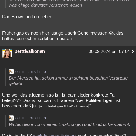
was einige darunter verstehen wollen
Dan Brown und co.. eben
Früher gab es noch hier lustige Userit Geheimwissen 😂, das
hattest du noch miterleben müssen
perttivalkonen
30.09.2024 um 07:04
continuum schrieb:
Der Mensch hat schon immer in seinem bestehen Vorurteile
gehabt
Und weil das allgemein so ist, ist damit jeder konkrete Fall
belegt??? Das ist so dämlich wie ein "weil Politiker lügen, ist
bewiesen, daß [
]".
hier jeden beliebigen Scheiß einsetzen
continuum schrieb:
Wobei diese von meinen Erfahrungen und Eindrücke stammt.
Da ist ja die
anekdotische Evidenz
noch "aussagekräftiger"!