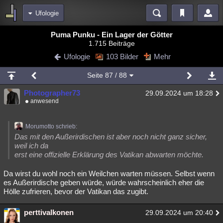
Ufologie
Bereiche
Puma Punku - Ein Lager der Götter
1.715 Beiträge
Echtzeit
Diskussionen
Blogs
Videos
Statistiken
Ufologie
103 Bilder
Mehr
Chat
Wiki
Neuigkeiten
2
Seite
87
/ 88
meine Rubriken
Photographer73
29.09.2024 um 18:28
Menschen
Wissenschaft
Politik
Mystery
Kriminalfälle
anwesend
Spiritualität
Verschwörungen
Technologie
Ufologie
Morumotto schrieb:
Natur
Umfragen
Unterhaltung
Das mit den Außerirdischen ist aber noch nicht ganz sicher,
weil ich da
weitere Rubriken
erst eine offizielle Erklärung des Vatikan abwarten möchte.
Philosophie
Träume
Orte
Esoterik
Literatur
Da wirst du wohl noch ein Weilchen warten müssen. Selbst wenn
es Außerirdische geben würde, würde wahrscheinlich eher die
Astronomie
Helpdesk
Gruppen
Gaming
Filme
Hölle zufrieren, bevor der Vatikan das zugibt.
Musik
Clash
Verbesserungen
Allmystery
English
perttivalkonen
29.09.2024 um 20:40
Übersichten