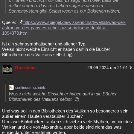
Er tut es - und nicht nur das. Er sagt: "Ich hoffe, dass wir
mitbekommen, dass es Leben sogar in unserem
Sonnensystem gibt. Selbst wenn es nur Bakterien wären.
Quelle:
https://www.spiegel.de/wissenschaft/weltall/was-der-
astronom-des-papstes-ueber-ausserirdische-denkt-a-
1094378.html
Ist ein sehr symphatischer und offener Typ.
Weiss nicht welche Einsicht er haben darf in die Bücher
Bibliotheken des Vatikans selbst.
Thorsteen
29.09.2024 um 21:01
continuum schrieb:
Weiss nicht welche Einsicht er haben darf in die Bücher
Bibliotheken des Vatikans selbst.
Und was soll in den Bibliotheken des Vatikan so besonderes sein
außer einem Haufen verstaubter Bücher?
Um zwei Bibliotheken ranken sich viel zu viele Mythen, um die des
Vatikan und die von Alexandria, aber beide sind nicht das was
einige darunter verstehen wollen.