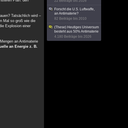
insteren Plan: den
22 Beiträge bis 2026
Forscht die U.S. Luftwaffe,
an Antimaterie?
bauen? Tatsächlich wird –
82 Beiträge bis 2010
en Mal so groß wie die
die Explosion einer
(These) Heutiges Universum
besteht aus 50% Antimaterie
4.180 Beiträge bis 2026
e Mengen an Antimaterie
elle an Energie z. B.