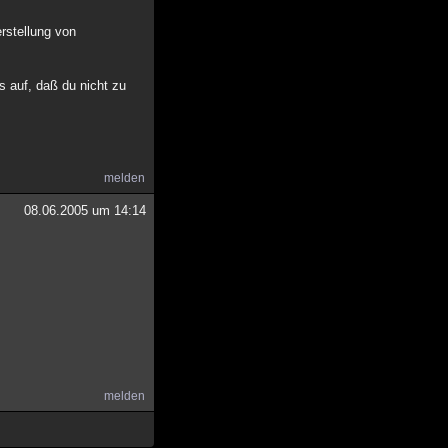
erstellung von
s auf, daß du nicht zu
melden
08.06.2005 um 14:14
melden