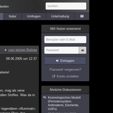
keiten
Natur
Umfragen
Unterhaltung
8
6
0
Nutzer anwesend
zum letzten Beitrag
08.06.2005 um 12:37
Einloggen
Passwort vergessen?
tierie!
Konto erstellen
Ähnliche Diskussionen
en, mag als reine
llen Stoffes. Was da in
Kosmologisches Modell
(Periodensystem,
Antimaterie, Elemente,
 legendären »Illuminati«:
UAPs)