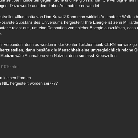
die seit Jahrhunderten gegen Kirche und Religion kämpft. Sie verfolgt einen f
 jagen. Dazu wurde aus dem Labor Antimaterie entwendet.
estseller »Illuminati« von Dan Brown? Kann man wirklich Antimaterie-Waffen 
xplosivste Substanz des Universums hergestellt! Ihre Energie ist zehn Milliard
aterie reicht aus, um eine Detonation von solcher Energie auszulösen, dass 
.
fahr verbunden, denn es werden in der Genfer Teilchenfabrik CERN nur winzig
herzustellen, dann besäße die Menschheit eine unvergleichlich reiche Qu
Medizin wäre Antimaterie von Nutzen, denn sie frisst Krebszellen.
_id1010.htm
 in kleinen Formen.
h NIE hergestellt worden sei????