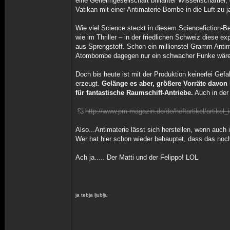
eine Geheimgesellschaft brillanter Wissenschaftler, 
Vatikan mit einer Antimaterie-Bombe in die Luft zu
Wie viel Science steckt in diesem Sciencefiction-B
wie im Thriller – in der friedlichen Schweiz diese e
aus Sprengstoff. Schon ein millionstel Gramm Antim
Atombombe dagegen nur ein schwacher Funke wäre
Doch bis heute ist mit der Produktion keinerlei Ge
erzeugt.
Gelänge es aber, größere Vorräte davon 
für fantastische Raumschiff-Antriebe.
Auch in der 
http://www.pm-magazin.de/de/heftartikel/artikel
Also...Antimaterie lässt sich herstellen, wenn auch
Wer hat hier schon wieder behauptet, dass das noc
Ach ja..... Der Matti und der Felippo! LOL
ja tebja ljublju