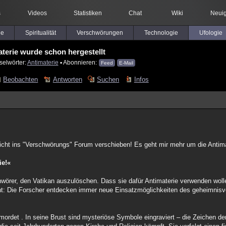
s
Videos
Statistiken
Chat
Wiki
Neuig
le
Spiritualität
Verschwörungen
Technologie
Ufologie
terie wurde schon hergestellt
selwörter:
Antimaterie
▪ Abonnieren:
Feed
E-Mail
Beobachten
Antworten
Suchen
Infos
 nicht ins "Verschwörungs" Forum verschieben! Es geht mir mehr um die Antima
ie!«
hwörer, den Vatikan auszulöschen. Dass sie dafür Antimaterie verwenden woll
cht: Die Forscher entdecken immer neue Einsatzmöglichkeiten des geheimnisvo
ordet . In seine Brust sind mysteriöse Symbole eingraviert – die Zeichen der