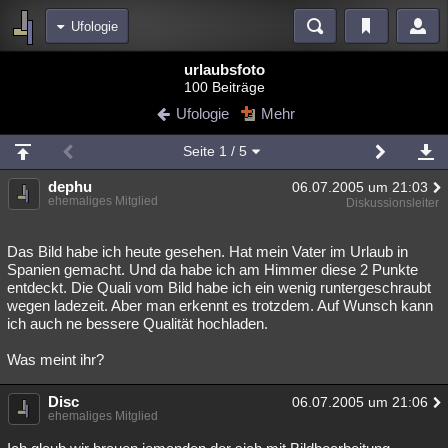
Ufologie
Bereiche
urlaubsfoto
100 Beiträge
Echtzeit
Diskussionen
Blogs
Videos
Statistiken
Ufologie
Mehr
Chat
Wiki
Neuigkeiten
Seite
1
/ 5
meine Rubriken
dephu
06.07.2005 um 21:03
Menschen
Wissenschaft
Politik
Mystery
Kriminalfälle
ehemaliges Mitglied
Diskussionsleiter
Spiritualität
Verschwörungen
Technologie
Ufologie
Das Bild habe ich heute gesehen. Hat mein Vater im Urlaub in
Spanien gemacht. Und da habe ich am Himmer diese 2 Punkte
Natur
Umfragen
Unterhaltung
entdeckt. Die Quali vom Bild habe ich ein wenig runtergeschraubt
weitere Rubriken
wegen ladezeit. Aber man erkennt es trotzdem. Auf Wunsch kann
ich auch ne bessere Qualität hochladen.
Philosophie
Träume
Orte
Esoterik
Literatur
Was meint ihr?
Astronomie
Helpdesk
Gruppen
Gaming
Filme
Disc
06.07.2005 um 21:06
Musik
Clash
Verbesserungen
Allmystery
English
ehemaliges Mitglied
Übersichten