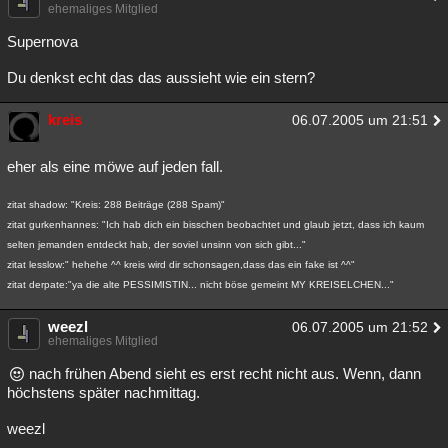
ehemaliges Mitglied
Supernova
Du denkst echt das das aussieht wie ein stern?
kreis
06.07.2005 um 21:51
eher als eine möwe auf jeden fall.
zitat shadow: "Kreis: 288 Beiträge (288 Spam)"
zitat gurkenhannes: "Ich hab dich ein bisschen beobachtet und glaub jetzt, dass ich kaum
selten jemanden entdeckt hab, der soviel unsinn von sich gibt..."
zitat lesslow:" hehehe ^^ kreis wird dir schonsagen,dass das ein fake ist ^^"
zitat derpate:"ya die alte PESSIMISTIN... nicht böse gemeint MY KREISELCHEN..."
weezl
06.07.2005 um 21:52
ehemaliges Mitglied
nach frühen Abend sieht es erst recht nicht aus. Wenn, dann
höchstens später nachmittag.
weezl