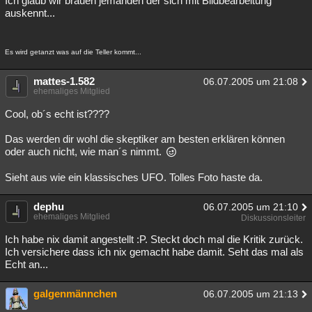
Ich glaub wir brauen jemanden der sich mit Bildbearbeitung
auskennt...
Besucht
Teilgenommen
Alle
Neue
Geschlossen
Lesenswert
Schlüsselwörter
Es wird getanzt was auf die Teller kommt...
mattes-1.582
06.07.2005 um 21:08
ehemaliges Mitglied
Cool, ob´s echt ist????
Das werden dir wohl die skeptiker am besten erklären können
oder auch nicht, wie man´s nimmt.
Sieht aus wie ein klassisches UFO. Tolles Foto haste da.
dephu
06.07.2005 um 21:10
ehemaliges Mitglied
Diskussionsleiter
Ich habe nix damit angestellt :P. Steckt doch mal die Kritik zurück.
Ich versichere dass ich nix gemacht habe damit. Seht das mal als
Echt an...
galgenmännchen
06.07.2005 um 21:13