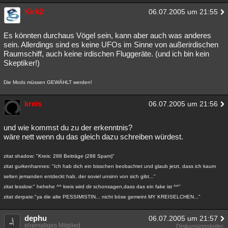
Kirk2
06.07.2005 um 21:55
Es könnten durchaus Vögel sein, kann aber auch was anderes
sein. Allerdings sind es keine UFOs im Sinne von außerirdischen
Raumschiff, auch keine irdischen Fluggeräte. (und ich bin kein
Skeptiker!)
Die Mods müssen GEWÄHLT werden!
kreis
06.07.2005 um 21:56
und wie kommst du zu der erkenntnis?
wäre nett wenn du das gleich dazu schreiben würdest.
zitat shadow: "Kreis: 288 Beiträge (288 Spam)"
zitat gurkenhannes: "Ich hab dich ein bisschen beobachtet und glaub jetzt, dass ich kaum
selten jemanden entdeckt hab, der soviel unsinn von sich gibt..."
zitat lesslow:" hehehe ^^ kreis wird dir schonsagen,dass das ein fake ist ^^"
zitat derpate:"ya die alte PESSIMISTIN... nicht böse gemeint MY KREISELCHEN..."
dephu
06.07.2005 um 21:57
ehemaliges Mitglied
Diskussionsleiter