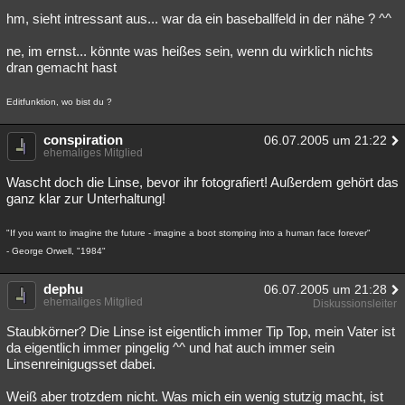
hm, sieht intressant aus... war da ein baseballfeld in der nähe ? ^^
ne, im ernst... könnte was heißes sein, wenn du wirklich nichts
dran gemacht hast
Editfunktion, wo bist du ?
conspiration
06.07.2005 um 21:22
ehemaliges Mitglied
Wascht doch die Linse, bevor ihr fotografiert! Außerdem gehört das
ganz klar zur Unterhaltung!
"If you want to imagine the future - imagine a boot stomping into a human face forever"
- George Orwell, "1984"
dephu
06.07.2005 um 21:28
ehemaliges Mitglied
Diskussionsleiter
Staubkörner? Die Linse ist eigentlich immer Tip Top, mein Vater ist
da eigentlich immer pingelig ^^ und hat auch immer sein
Linsenreinigugsset dabei.
Weiß aber trotzdem nicht. Was mich ein wenig stutzig macht, ist