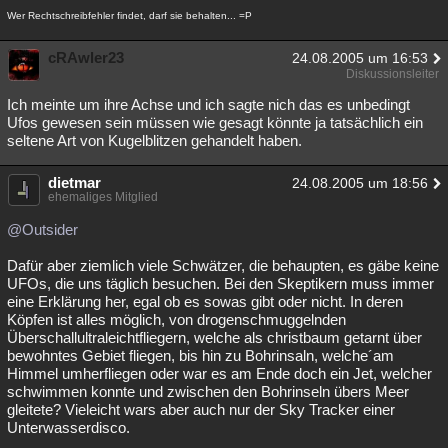
Wer Rechtschreibfehler findet, darf sie behalten... =P
cRAwler23
24.08.2005 um 16:53
Diskussionsleiter
Ich meinte um ihre Achse und ich sagte nich das es unbedingt
Ufos gewesen sein müssen wie gesagt könnte ja tatsächlich ein
seltene Art von Kugelblitzen gehandelt haben.
dietmar
24.08.2005 um 18:56
ehemaliges Mitglied
@Outsider
Dafür aber ziemlich viele Schwätzer, die behaupten, es gäbe keine
UFOs, die uns täglich besuchen. Bei den Skeptikern muss immer
eine Erklärung her, egal ob es sowas gibt oder nicht. In deren
Köpfen ist alles möglich, von drogenschmuggelnden
Überschallultraleichtfliegern, welche als christbaum getarnt über
bewohntes Gebiet fliegen, bis hin zu Bohrinsaln, welche´am
Himmel umherfliegen oder war es am Ende doch ein Jet, welcher
schwimmen konnte und zwischen den Bohrinseln übers Meer
gleitete? Vieleicht wars aber auch nur der Sky Tracker einer
Unterwasserdisco.