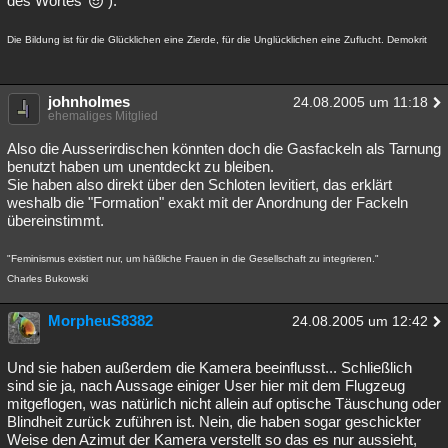
des Wortes
).
Die Bildung ist für die Glücklichen eine Zierde, für die Unglücklichen eine Zuflucht. Demokrit
johnholmes
24.08.2005 um 11:18
ehemaliges Mitglied
Also die Ausserirdischen könnten doch die Gasfackeln als Tarnung
benutzt haben um unentdeckt zu bleiben.
Sie haben also direkt über den Schloten levitiert, das erklärt
weshalb die "Formation" exakt mit der Anordnung der Fackeln
übereinstimmt.
"Feminismus existiert nur, um häßliche Frauen in die Gesellschaft zu integrieren."
Charles Bukowski
MorpheuS8382
24.08.2005 um 12:42
Und sie haben außerdem die Kamera beeinflusst... Schließlich
sind sie ja, nach Aussage einiger User hier mit dem Flugzeug
mitgeflogen, was natürlich nicht allein auf optische Täuschung oder
Blindheit zurück zuführen ist. Nein, die haben sogar geschickter
Weise den Azimut der Kamera verstellt so das es nur aussieht,