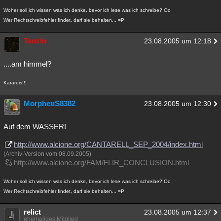
Besucht
Teilgenommen
Alle
Neue
Geschlossen
Woher soll ich wissen was ich denke, bevor ich lese was ich schreibe? Oo
Wer Rechtschreibfehler findet, darf sie behalten... =P
Lesenswert
Schlüsselwörter
Tenzin
23.08.2005 um 12:18
....am himmel?
Karareis!!!
MorpheuS8382
23.08.2005 um 12:30
Auf dem WASSER!
http://www.alcione.org/CANTARELL_SEP_2004/index.html
(Archiv-Version vom 08.09.2005)
http://www.alcione.org/FAM/FLIR_CONCLUSION.html
Woher soll ich wissen was ich denke, bevor ich lese was ich schreibe? Oo
Wer Rechtschreibfehler findet, darf sie behalten... =P
relict
23.08.2005 um 12:37
ehemaliges Mitglied