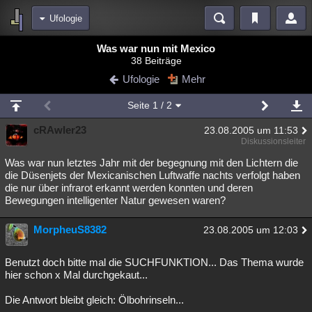
Ufologie
Bereiche
Was war nun mit Mexico
38 Beiträge
Echtzeit
Diskussionen
Blogs
Videos
Statistiken
Ufologie
Mehr
Chat
Wiki
Neuigkeiten
2
Seite
1
/ 2
meine Rubriken
cRAwler23
23.08.2005 um 11:53
Menschen
Wissenschaft
Politik
Mystery
Kriminalfälle
Diskussionsleiter
Spiritualität
Verschwörungen
Technologie
Ufologie
Was war nun letztes Jahr mit der begegnung mit den Lichtern die
die Düsenjets der Mexicanischen Luftwaffe nachts verfolgt haben
die nur über infrarot erkannt werden konnten und deren
Natur
Umfragen
Unterhaltung
Bewegungen intelligenter Natur gewesen waren?
weitere Rubriken
MorpheuS8382
Philosophie
Träume
Orte
Esoterik
23.08.2005 um 12:03
Literatur
Astronomie
Helpdesk
Gruppen
Gaming
Filme
Benutzt doch bitte mal die SUCHFUNKTION... Das Thema wurde
hier schon x Mal durchgekaut...
Musik
Clash
Verbesserungen
Allmystery
English
Die Antwort bleibt gleich: Ölbohrinseln...
Übersichten