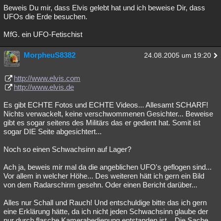
Beweis Du mir, dass Elvis gelebt hat und ich beweise Dir, dass
UFOs die Erde besuchen.
MfG. ein UFO-Fetischist
MorpheuS8382
24.08.2005 um 19:20
http://www.elvis.com
http://www.elvis.de
Es gibt ECHTE Fotos und ECHTE Videos... Allesamt SCHARF!
Nichts verwackelt, keine verschwommenen Gesichter... Beweise
gibt es sogar seitens des Militärs das er gedient hat. Somit ist
sogar DIE Seite abgesichtert...
Noch so einen Schwachsinn auf Lager?
Ach ja, beweis mir mal da die angeblichen UFO's geflogen sind...
Vor allem in welcher Höhe... Des weiteren hätt ich gern ein Bild
von dem Radarschirm gesehn. Oder einen Bericht darüber...
Alles nur Schall und Rauch! Und entschuldige bitte das ich gern
eine Erklärung hätte, da ich nicht jeden Schwachsinn glaube der
nur durch flasche Kamerabedienung entstanden ist... Die Sache