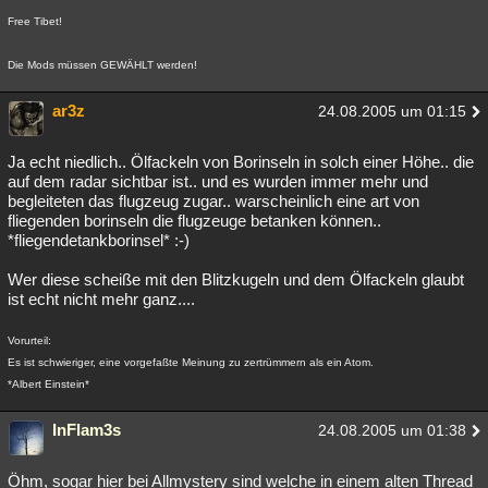
Free Tibet!
Die Mods müssen GEWÄHLT werden!
ar3z
24.08.2005 um 01:15
Ja echt niedlich.. Ölfackeln von Borinseln in solch einer Höhe.. die
auf dem radar sichtbar ist.. und es wurden immer mehr und
begleiteten das flugzeug zugar.. warscheinlich eine art von
fliegenden borinseln die flugzeuge betanken können..
*fliegendetankborinsel* :-)
Wer diese scheiße mit den Blitzkugeln und dem Ölfackeln glaubt
ist echt nicht mehr ganz....
Vorurteil:
Es ist schwieriger, eine vorgefaßte Meinung zu zertrümmern als ein Atom.
*Albert Einstein*
InFlam3s
24.08.2005 um 01:38
Öhm, sogar hier bei Allmystery sind welche in einem alten Thread