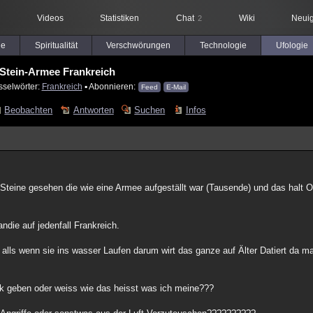
Videos
Statistiken
Chat
Wiki
Neuig
2
le
Spiritualität
Verschwörungen
Technologie
Ufologie
Stein-Armee Frankreich
sselwörter:
Frankreich
▪ Abonnieren:
Feed
E-Mail
Beobachten
Antworten
Suchen
Infos
 Steine gesehen die wie eine Armee aufgeställt war (Tausende) und das halt O
die auf jedenfall Frankreich.
alls wenn sie ins wasser Laufen darum wirt das ganze auf Älter Datiert da ma
nk geben oder weiss wie das heisst was ich meine???