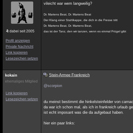
vileicht war wem langweilig?
Dr. Martens Beat, Dr. Martens Beat
Der Klang einer Stahlkappe, die dich in die Fresse tritt
Dr. Martens Beat, Dr. Martens Beat,
dabei seit 2005
das ist der Tanz, den wir tanzen, wenn es einmal Prügel gibt
Profil anzeigen
Private Nachricht
Link kopieren
Lesezeichen setzen
Stein-Armee Frankreich
kokain
ehemaliges Mitglied
@scorpion
Link kopieren
Lesezeichen setzen
du meinst bestimmt die hinkelsteinfelder von carnac
da war ich schon mal, als ich in frankreich urlaub 
ist echt imposant was die da aufgebaut haben.
hier ein paar links: