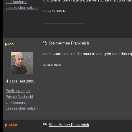
und wieder die Frage warum versuchte man was für
Link kopieren
Lesezeichen setzen
Gruss ScOrPiOn
._._._._._._._._._._._._._._._.
Stein-Armee Frankreich
pakk
damit zum beispiel die munnie aus geht oder das eig
cu sagt pakk
dabei seit 2005
Profil anzeigen
Private Nachricht
Link kopieren
Lesezeichen setzen
Stein-Armee Frankreich
pixelot