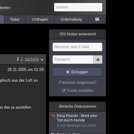
keiten
Natur
Umfragen
Unterhaltung
3
5
3
Nutzer anwesend
1
2
nächste
28.11.2005 um 01:59
Einloggen
ptisch aus der Luft so
Passwort vergessen?
Konto erstellen
Ähnliche Diskussionen
n das ja austellen
Elisa Pilarski - Mord oder
Tod durch Hunde
9.249 Beiträge bis 2026