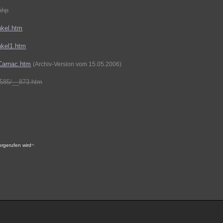
php
nkel.htm
inkel1.htm
nCarnac.htm
(Archiv-Version vom 15.05.2006)
2585/__873.htm
vorgerufen wird~