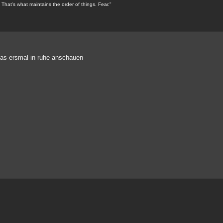
s. That's what maintains the order of things. Fear."
das ersmal in ruhe anschauen