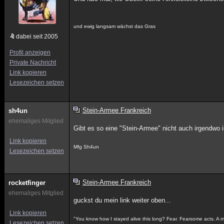
und ewig langsam wächst das Gras
dabei seit 2005
Profil anzeigen
Private Nachricht
Link kopieren
Lesezeichen setzen
Stein-Armee Frankreich
sh4un
ehemaliges Mitglied
Gibt es so eine "Stein-Armee" nicht auch irgendwo 
Link kopieren
Mfg Sh4un
Lesezeichen setzen
Stein-Armee Frankreich
rocketfinger
ehemaliges Mitglied
guckst du mein link weiter oben...
Link kopieren
"You know how I stayed alive this long? Fear. Fearsome acts. A man 
Lesezeichen setzen