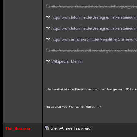
http://www.umfulana.de/de/frankreich/region_96.
http://www.letonline.de/Bretagne/Hinkelsteine/hi
http://www.letonline.de/Bretagne/Hinkelsteine/h
http://www.antaris-spirit.de/Megalithe/Steinevo
http://www.dradio.de/dlr/sendungen/merkmal/23
Wikipedia: Menhir
~Die Realität ist eine Illusion, die durch den Mangel an THC her
~Bück Dich Fee, Wunsch ist Wunsch !!~
Stein-Armee Frankreich
The_Sorcerer