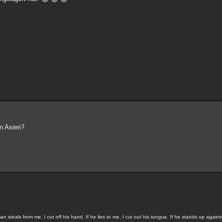
in Asien?
steals from me, I cut off his hand. If he lies to me, I cut out his tongue. If he stands up against m