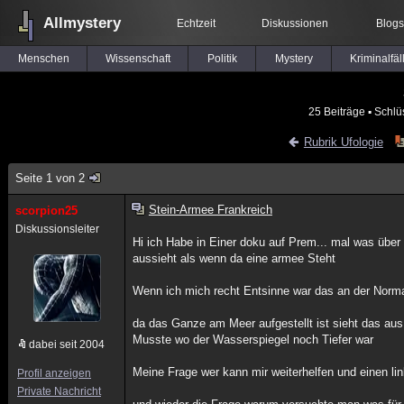
Allmystery
Echtzeit
Diskussionen
Blogs
Menschen
Wissenschaft
Politik
Mystery
Kriminalfäl
25 Beiträge
▪ Schlü
Rubrik Ufologie
Seite 1 von 2
Stein-Armee Frankreich
scorpion25
Diskussionsleiter
Hi ich Habe in Einer doku auf Prem... mal was über
aussieht als wenn da eine armee Steht
Wenn ich mich recht Entsinne war das an der Norman
da das Ganze am Meer aufgestellt ist sieht das aus 
Musste wo der Wasserspiegel noch Tiefer war
dabei seit 2004
Meine Frage wer kann mir weiterhelfen und einen li
Profil anzeigen
Private Nachricht