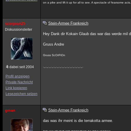
on a pike and lift it up for all to see. A spectacle of fearsome act
Stein-Armee Frankreich
scorpion25
Diskussionsleiter
Hey Dank dir Kokain Glaub das war das werde mil 
Gruss Andre
Gruss ScOrPiOn
._._._._._._._._._._._._._._._.
dabei seit 2004
Profil anzeigen
Private Nachricht
Link kopieren
Lesezeichen setzen
Stein-Armee Frankreich
gman
das was ihr meint is die terrakotta armee.