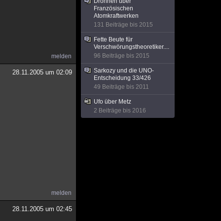
Drohnen über
Französischen
Atomkraftwerken
131 Beiträge bis 2015
Fette Beute für
Verschwörungstheoretiker....
96 Beiträge bis 2015
melden
Sarkozy und die UNO-
28.11.2005 um 02:09
Entscheidung 33/426
49 Beiträge bis 2011
Ufo über Metz
2 Beiträge bis 2016
melden
28.11.2005 um 02:45