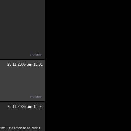
melden
28.11.2005 um 15:01
melden
28.11.2005 um 15:04
e, I cut off his head, stick it