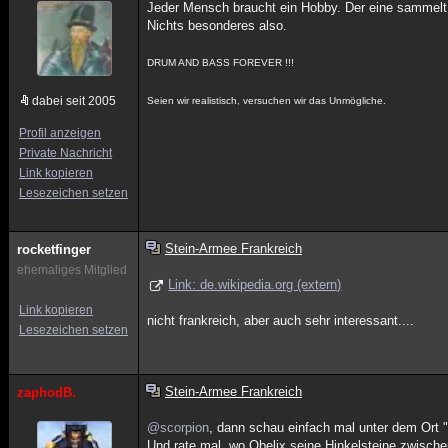
Jeder Mensch braucht ein Hobby. Der eine sammelt Br
Nichts besonderes also.
DRUM AND BASS FOREVER !!!
dabei seit 2005
Seien wir realistisch, versuchen wir das Unmögliche.
Profil anzeigen
Private Nachricht
Link kopieren
Lesezeichen setzen
Stein-Armee Frankreich
rocketfinger
ehemaliges Mitglied
Link: de.wikipedia.org (extern)
Link kopieren
nicht frankreich, aber auch sehr interessant....
Lesezeichen setzen
Stein-Armee Frankreich
zaphodB.
@scorpion
, dann schau einfach mal unter dem Ort 
Und rate mal, wo Obelix seine Hinkelsteine zwische