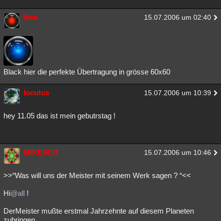
Besucht
Teilgenommen
Alle
Neue
Geschlossen
lexa
15.07.2006 um 02:40
Lesenswert
Schlüsselwörter
Black hier die perfekte Übertragung in grösse 60x60
locutus
15.07.2006 um 10:39
hey 11.05 das ist mein gebutrstag !
MIKESCH
15.07.2006 um 10:46
>>“Was will uns der Meister mit seinem Werk sagen ? “<<
Hi
@all
!
DerMeister mußte erstmal Jahrzehnte auf diesem Planeten
zubringen,