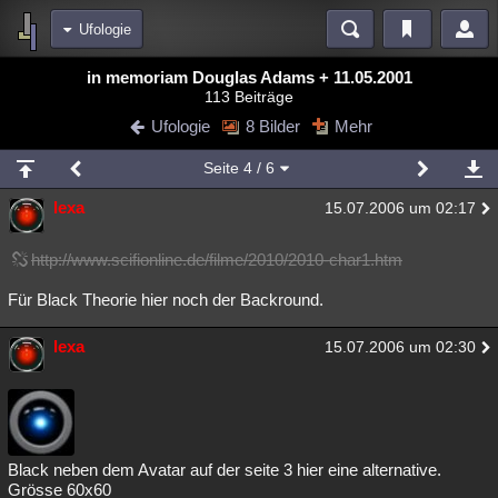
Ufologie
Bereiche
in memoriam Douglas Adams + 11.05.2001
113 Beiträge
Echtzeit
Diskussionen
Blogs
Videos
Statistiken
Ufologie
8 Bilder
Mehr
Chat
Wiki
Neuigkeiten
Seite
4
/ 6
meine Rubriken
lexa
15.07.2006 um 02:17
Menschen
Wissenschaft
Politik
Mystery
Kriminalfälle
Spiritualität
Verschwörungen
Technologie
Ufologie
http://www.scifionline.de/filme/2010/2010-char1.htm
Für Black Theorie hier noch der Backround.
Natur
Umfragen
Unterhaltung
weitere Rubriken
lexa
15.07.2006 um 02:30
Philosophie
Träume
Orte
Esoterik
Literatur
Astronomie
Helpdesk
Gruppen
Gaming
Filme
Musik
Clash
Verbesserungen
Allmystery
English
Black neben dem Avatar auf der seite 3 hier eine alternative.
Grösse 60x60
Übersichten