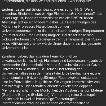
Lebensformen, die kein Wasser brauchen. Zwei Beispiele:
Erstens: Leben auf Siliciumbasis, wie es schon H. G. Wells
andachte. Silicium ist das einzige Element außer Kohlenstoff, das
in der Lage ist, lange Kettenmoleküle wie die DNS zu bilden.
Allerdings gibt es ein Prob-lem dabei: Laut Berechnungen des
Münchner Professors Harald Lesch von der
Universitätssternwarte ist das nur bei sehr niedrigen Temperaturen
(ca. minus 200 Grad Celsius) möglich. Bei dieser Kälte sind
biologisch-chemische Vorgänge extrem verlangsamt. Der »Sex«
eines »Siliciumpärchens« würde länger dauern, als das gesamte
Universum alt ist!
Zweitens: Leben, das aus dem Feuer kommt! So
unwahrscheinlich es klingt: Flammen sind Lebewesen – glaubt der
rumänische Wissenschaftler Mircea Sanduloviviu von der Cuza-
Universität in Rumänien. Bei seiner Erforschung der
Umweltverhältnisse in der Frühzeit der Erde beobachtete er, wie
durch simulierte Blitze kugelförmige Plasmawolken entstanden –
also im Prinzip kleine Kugelblitze. Sie zeigten immerhin vier von
fünf wichtigen Eigenschaften lebender Zellen: eine doppelte
Membranschicht mit der Möglichkeit des Austauschs von Materie
(Gas) und Energie (Elektrizität); Vermehrung (eine Gaskugel
spaltet sich in zwei selbstständige Tochterkugeln);
Informationsübertragung (sie senden elektromagnetische