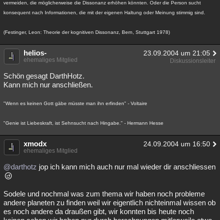
vermeiden, die möglicherweise die Dissonanz erhöhen könnten. Oder die Person sucht
konsequent nach Informationen, die mit der eigenen Haltung oder Meinung stimmig sind.
(Festinger, Leon: Theorie der kognitiven Dissonanz, Bern, Stuttgart 1978)
helios-
23.09.2004 um 21:05
ehemaliges Mitglied
Diskussionsleiter
Schön gesagt DarthHotz.
Kann mich nur anschließen.
"Wenn es keinen Gott gäbe müsste man ihn erfinden" - Voltaire
"Genie ist Liebeskraft, ist Sehnsucht nach Hingabe." - Hermann Hesse
xmodx
24.09.2004 um 16:50
ehemaliges Mitglied
@darthotz
jop ich kann mich auch nur mal wieder dir anschliessen
Sodele und nochmal was zum thema wir haben noch probleme
andere planeten zu finden weil wir eigentlich nichteinmal wissen ob
es noch andere da draußen gibt, wir konnten bis heute noch