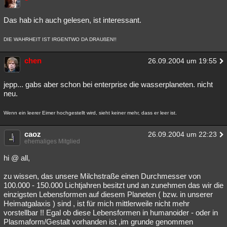
Das hab ich auch gelesen, ist interessant.
DIE WAHRHEIT IST IRGENTWO DA DRAUßEN!!
chen
26.09.2004 um 19:55
jepp... gabs aber schon bei enterprise die wasserplaneten. nicht
neu.
Wenn ein leerer Eimer hochgestellt wird, sieht keiner mehr, dass er leer ist.
caoz
26.09.2004 um 22:23
ehemaliges Mitglied
hi @ all,
zu wissen, das unsere Milchstraße einen Durchmesser von
100.000 - 150.000 Lichtjahren besitzt und an zunehmen das wir die
einzigsten Lebensformen auf diesem Planeten ( bzw. in unserer
Heimatgalaxis ) sind , ist für mich mittlerweile nicht mehr
vorstellbar !! Egal ob diese Lebensformen in humanoider - oder in
Plasmaform/Gestalt vorhanden ist ,im grunde genommen