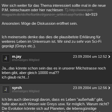
Wer sich weiter für das Thema interessiert sollte mal in die neue
P.M. reinschauen oder hier nachlesen
http://www.pm-
magazin.de/de/heftartikel/ganzer_artikel.asp?artike
lid=919
Ansonsten: Möge die Diskussion eröffnet sein.
Ich meinerseits denke das dies die plausibelste Erklärung für
weiteres Leben im Universum ist. Wir sind zu sehr von Sci-Fi
geprägt (Greys etc.).
m.jay
23.09.2004 um 12:52
ehemaliges Mitglied
Ja...das könnte schon sein das es in unserer Milchstrasse noch
leben gibt, aber gleich 10000 mal??
ich glaub nicht...!
syrch
23.09.2004 um 12:56
ehemaliges Mitglied
Ich bin auch überzeugt davon, dass es Leben "außerhalb" gibt,
halte aber auch Wesen wie Greys usw. für möglich. Warum nicht?
Die Evolution könnte sich auf Planeten, die lebensgünstige