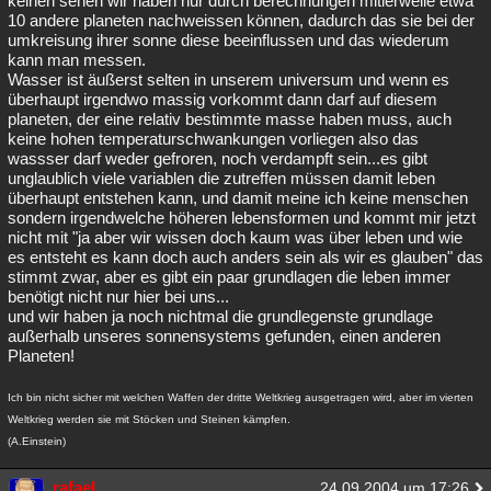
keinen sehen wir haben nur durch berechnungen mitlerweile etwa
10 andere planeten nachweissen können, dadurch das sie bei der
umkreisung ihrer sonne diese beeinflussen und das wiederum
kann man messen.
Wasser ist äußerst selten in unserem universum und wenn es
überhaupt irgendwo massig vorkommt dann darf auf diesem
planeten, der eine relativ bestimmte masse haben muss, auch
keine hohen temperaturschwankungen vorliegen also das
wassser darf weder gefroren, noch verdampft sein...es gibt
unglaublich viele variablen die zutreffen müssen damit leben
überhaupt entstehen kann, und damit meine ich keine menschen
sondern irgendwelche höheren lebensformen und kommt mir jetzt
nicht mit "ja aber wir wissen doch kaum was über leben und wie
es entsteht es kann doch auch anders sein als wir es glauben" das
stimmt zwar, aber es gibt ein paar grundlagen die leben immer
benötigt nicht nur hier bei uns...
und wir haben ja noch nichtmal die grundlegenste grundlage
außerhalb unseres sonnensystems gefunden, einen anderen
Planeten!
Ich bin nicht sicher mit welchen Waffen der dritte Weltkrieg ausgetragen wird, aber im vierten
Weltkrieg werden sie mit Stöcken und Steinen kämpfen.
(A.Einstein)
rafael
24.09.2004 um 17:26