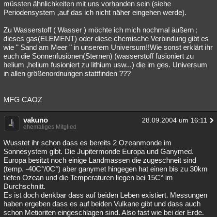
müssten ähnlichkeiten mit uns vorhanden sein (siehe
Periodensystem ,auf das ich nicht näher eingehen werde).
Zu Wasserstoff ( Wasser ) möchte ich mich nochmal äußern ;
dieses gas(ELEMENT) oder diese chemische Verbindung gibt es
wie " Sand am Meer " in unserem Universum!!Wie sonst erklärt ihr
euch die Sonnenfusionen(Sternen) (wasserstoff fusioniert zu
helium ,helium fusioniert zu lithium usw...) die im ges. Universum
in allen größenordnungen stattfinden ???
MFG CAOZ
vakuno
28.09.2004 um 16:11
ehemaliges Mitglied
Wusstet ihr schon dass es bereits 2 Ozeanmonde im
Sonnesystem gibt. Die Jupitermonde Europa und Ganymed.
Europa besitzt noch einige Landmassen die zugeschneit sind
(temp. -40C°/0C°) aber ganymet hingegen hat einen bis zu 30km
tiefen Ozean und die Temperaturen liegen bei 15C° im
Durchschnitt.
Es ist doch denkbar dass auf beiden Leben existiert. Messungen
haben ergeben dass es auf beiden Vulkane gibt und dass auch
schon Metioriten eingeschlagen sind. Also fast wie bei der Erde.