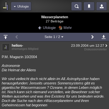
Ufologie
Bereiche
Wasserplaneten
27 Beiträge
Echtzeit
Diskussionen
Blogs
Videos
Statistiken
Ufologie
Mehr
Chat
Wiki
Neuigkeiten
2
Seite
1
/ 2
meine Rubriken
helios-
23.09.2004 um 12:27
Menschen
Wissenschaft
Politik
Mystery
Kriminalfälle
ehemaliges Mitglied
Diskussionsleiter
Spiritualität
Verschwörungen
Technologie
Ufologie
P.M. Magazin 10/2004
Astronomie
Natur
Umfragen
Unterhaltung
Die Heimat der Aliens
weitere Rubriken
Wir sind vielleicht doch nicht allein im All. Astrophysiker haben
Philosophie
Träume
Orte
Esoterik
Literatur
herausgefunden: Jenseits unseres Sonnensystems gibt es
gigantische Wassermassen ? Ozeane, in denen Leben möglich
Astronomie
Helpdesk
Gruppen
Gaming
Filme
ist. Noch kann sich niemand vorstellen, wie Bewohner solcher
Welten aussehen und was ihre Existenz für uns bedeuten würde.
Musik
Clash
Verbesserungen
Allmystery
English
Doch die Suche nach den »Wasserplaneten« und ihren
Geheimnissen hat begonnen
Übersichten