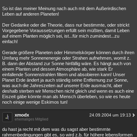
So ist das meiner Meinung nach auch mit dem Außerirdischen
Leben auf anderen Planeten!
Der Gedanke oder die Theorie, dass nur bestimmte, oder strickt
Vorgegebene Voraussetzungen erfüllt sein müßten, damit Leben
auf einem Planten möglich sei, ist...für mich zumindest...zu
einfach!
Gerade größere Planeten oder Himmelskörper können durch ihren
Umfang mehr Sonnenenergie oder Strahen aufnehmen, womit z.
B. dann der Abstand zur Sonne hinfällig wäre. Es hängt auch von
einem Planten und dessen Atmosphäre ab, wie stark Er
einfallende Sonnenstrahlen filtern und absobieren kann! Unser
Planet Erde ändert ja auch ständig seine Entfernung zur Sonne,
was auch die Jahreszeiten auf unserer Erde ausmacht, aber
deshalb sterben wir Menschen nicht gleich und wenn es auch eine
Eiszeit gäbe könnte man als Mensch überleben, so wie es heute
noch einige wenige Eskimos tun!
xmodx
24.09.2004 um 19:13
ehemaliges Mitglied
du hast ja recht mit dem was du sagst aber bestimmte
rahmenbedingungen gibt es, so wird z.b. für höhere lebensformen