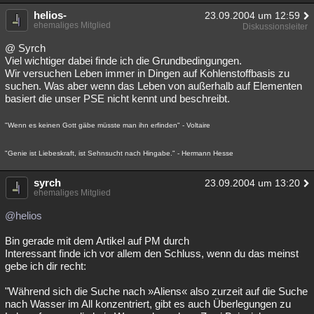
helios-
23.09.2004 um 12:59
ehemaliges Mitglied
Diskussionsleiter
@ Syrch
Viel wichtiger dabei finde ich die Grundbedingungen.
Wir versuchen Leben immer in Dingen auf Kohlenstoffbasis zu
suchen. Was aber wenn das Leben von außerhalb auf Elementen
basiert die unser PSE nicht kennt und beschreibt.
"Wenn es keinen Gott gäbe müsste man ihn erfinden" - Voltaire
"Genie ist Liebeskraft, ist Sehnsucht nach Hingabe." - Hermann Hesse
syrch
23.09.2004 um 13:20
ehemaliges Mitglied
@helios
Bin gerade mit dem Artikel auf PM durch
Interessant finde ich vor allem den Schluss, wenn du das meinst
gebe ich dir recht:
"Während sich die Suche nach »Aliens« also zurzeit auf die Suche
nach Wasser im All konzentriert, gibt es auch Überlegungen zu