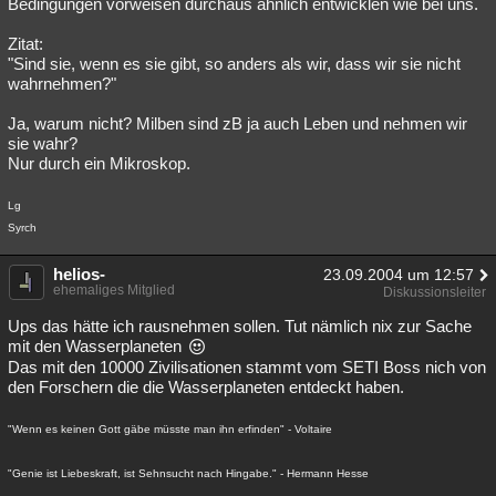
Bedingungen vorweisen durchaus ähnlich entwicklen wie bei uns.
Zitat:
"Sind sie, wenn es sie gibt, so anders als wir, dass wir sie nicht
wahrnehmen?"
Ja, warum nicht? Milben sind zB ja auch Leben und nehmen wir
sie wahr?
Nur durch ein Mikroskop.
Lg
Syrch
helios-
23.09.2004 um 12:57
ehemaliges Mitglied
Diskussionsleiter
Ups das hätte ich rausnehmen sollen. Tut nämlich nix zur Sache
mit den Wasserplaneten
Das mit den 10000 Zivilisationen stammt vom SETI Boss nich von
den Forschern die die Wasserplaneten entdeckt haben.
"Wenn es keinen Gott gäbe müsste man ihn erfinden" - Voltaire
"Genie ist Liebeskraft, ist Sehnsucht nach Hingabe." - Hermann Hesse