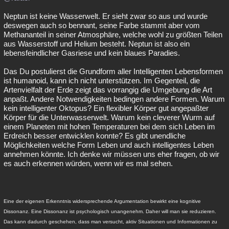
Neptun ist keine Wasserwelt. Er sieht zwar so aus und wurde
deswegen auch so bennant, seine Farbe stammt aber vom
Methananteil in seiner Atmosphäre, welche wohl zu größten Teilen
aus Wasserstoff und Helium besteht. Neptun ist also ein
lebensfeindlicher Gasriese und kein blaues Paradies.
Das Du postulierst die Grundform aller Intelligenten Lebensformen
ist humanoid, kann ich nicht unterstützen. Im Gegenteil, die
Artenvielfalt der Erde zeigt das vorrangig die Umgebung die Art
anpaßt. Andere Notwendigkeiten bedingen andere Formen. Warum
kein intelligenter Oktopus? Ein flexibler Körper gut angepaßter
Körper für die Unterwasserwelt. Warum kein cleverer Wurm auf
einem Planeten mit hohen Temperaturen bei dem sich Leben im
Erdreich besser entwicklen konnte? Es gibt unendliche
Möglichkeiten welche Form Leben und auch intelligentes Leben
annehmen könnte. Ich denke wir müssen uns eher fragen, ob wir
es auch erkennen würden, wenn wir es mal sehen.
Eine der eigenen Erkenntnis widersprechende Argumentation bewirkt eine kognitive
Dissonanz. Eine Dissonanz ist psychologisch unangenehm. Daher will man sie reduzieren.
Das kann dadurch geschehen, dass man versucht, aktiv Situationen und Informationen zu