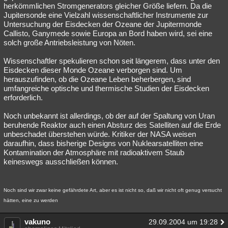
herkömmlichen Stromgenerators gleicher Größe liefern. Da die
Jupitersonde eine Vielzahl wissenschaftlicher Instrumente zur
Untersuchung der Eisdecken der Ozeane der Jupitermonde
Callisto, Ganymede sowie Europa an Bord haben wird, sei eine
solch große Antriebsleistung von Nöten.
Wissenschaftler spekulieren schon seit längerem, dass unter den
Eisdecken dieser Monde Ozeane verborgen sind. Um
herauszufinden, ob die Ozeane Leben beherbergen, sind
umfangreiche optische und thermische Studien der Eisdecken
erforderlich.
Noch unbekannt ist allerdings, ob der auf der Spaltung von Uran
beruhende Reaktor auch einen Absturz des Satelliten auf die Erde
unbeschadet überstehen würde. Kritiker der NASA weisen
daraufhin, dass bisherige Designs von Nuklearsatelliten eine
Kontamination der Atmosphäre mit radioaktivem Staub
keineswegs ausschließen können.
Noch sind wir zwar keine gefährdete Art, aber es ist nicht so, daß wir nicht oft genug versucht
hätten, eine zu werden
vakuno
29.09.2004 um 19:28