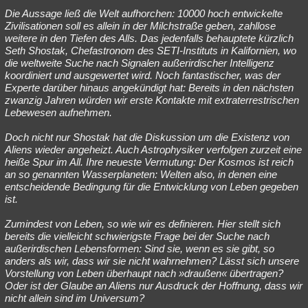
Die Aussage ließ die Welt aufhorchen: 10000 hoch entwickelte
Besucht
Teilgenommen
Alle
Neue
Geschlossen
Zivilisationen soll es allein in der Milchstraße geben, zahllose
weitere in den Tiefen des Alls. Das jedenfalls behauptete kürzlich
Lesenswert
Schlüsselwörter
Seth Shostak, Chefastronom des SETI-Instituts in Kalifornien, wo
die weltweite Suche nach Signalen außerirdischer Intelligenz
koordiniert und ausgewertet wird. Noch fantastischer, was der
Experte darüber hinaus angekündigt hat: Bereits in den nächsten
zwanzig Jahren würden wir erste Kontakte mit extraterrestrischen
Lebewesen aufnehmen.
Doch nicht nur Shostak hat die Diskussion um die Existenz von
Aliens wieder angeheizt. Auch Astrophysiker verfolgen zurzeit eine
heiße Spur im All. Ihre neueste Vermutung: Der Kosmos ist reich
an so genannten Wasserplaneten: Welten also, in denen eine
entscheidende Bedingung für die Entwicklung von Leben gegeben
ist.
Zumindest von Leben, so wie wir es definieren. Hier stellt sich
bereits die vielleicht schwierigste Frage bei der Suche nach
außerirdischen Lebensformen: Sind sie, wenn es sie gibt, so
anders als wir, dass wir sie nicht wahrnehmen? Lässt sich unsere
Vorstellung von Leben überhaupt nach »draußen« übertragen?
Oder ist der Glaube an Aliens nur Ausdruck der Hoffnung, dass wir
nicht allein sind im Universum?