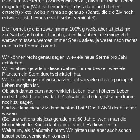
Planeten pro Stern) * (Wahrscheinlichkeit, dass auf Planet Leben
möglich ist) x (Wahrscheinlich keit, dass dann auch Leben
entsteht) x etc. weiss nimma so genau x (Jahre, die die Ziv hoch
entwickelt ist, bevor sie sich selbst vernichtet).
Die Formel, (die ich zwar nimma 100%ig weiß, aber tut jetzt nix
zur Sache), ist natürlich richtig, aber die Zahlen, die eingesetzt
werden müssen, werden immer Spekulativer, je weiter nach rechts
man in der Formel kommt.
Wir können recht genau sagen, wieviele neue Sterne pro Jahr
entstehen.
Wir erfahren gerade in diesen Jahren immer besser, wieviele
Planeten ein Stern durchschnittlich hat.
Wir können ungefähr einschätzen, auf wievielen davon prinzipiell
Leben möglich ist.
Ob sich daraus dann aber wirklich Leben, dann höheres Leben
und schließlich auch wirklich Zivilisationen bilden, ist schon kaum
noch zu sagen.
Und wie lang diese Ziv dann bestand hat? Das KANN doch keiner
wissen.
(Bei uns wärens bis jetzt gerade mal 60 Jahre, wenn man die
Möglichkeit der Kontaktaufnahme, sprich Radiowellen im
Weltraum, als Maßstab nimmt. Wir hätten uns aber auch schon
längst selbst vernichten können.)