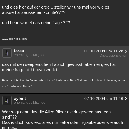
und dies hier auf der erde... stellen wir uns mal vor wie es
ausserhalb aussehen könnte????
und beantwortet das deine frage ???
www.sogno55.com
fares
07.10.2004 um 11:28
ehemaliges Mitglied
Diskussionsleiter
das mit den seepferdchen hab ich gewusst, aber nein, es hat
meine frage nicht beantwortet
How can I believe in Jesus, when I don't believe in Pope? How can I believe in Heroin, when I
don't believe in Dope?
xylant
07.10.2004 um 11:46
ehemaliges Mitglied
Wer sagt denn das die Alien Bilder die du geseen hast echt
sind???
Das is doch sowieso alles nur Fake oder irrglaube oder wie auch
immer...