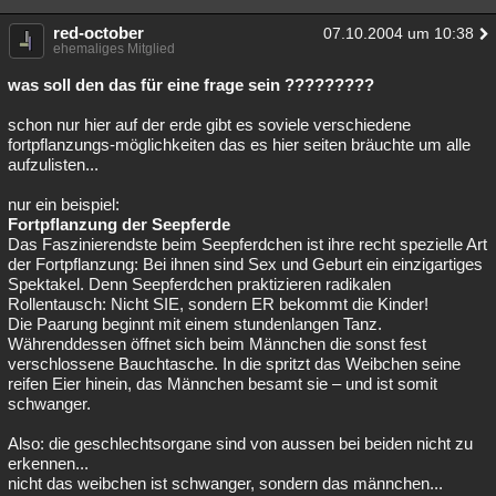
Besucht
Teilgenommen
Alle
Neue
Geschlossen
red-october
07.10.2004 um 10:38
ehemaliges Mitglied
Lesenswert
Schlüsselwörter
was soll den das für eine frage sein ?????????
schon nur hier auf der erde gibt es soviele verschiedene
fortpflanzungs-möglichkeiten das es hier seiten bräuchte um alle
aufzulisten...
nur ein beispiel:
Fortpflanzung der Seepferde
Das Faszinierendste beim Seepferdchen ist ihre recht spezielle Art
der Fortpflanzung: Bei ihnen sind Sex und Geburt ein einzigartiges
Spektakel. Denn Seepferdchen praktizieren radikalen
Rollentausch: Nicht SIE, sondern ER bekommt die Kinder!
Die Paarung beginnt mit einem stundenlangen Tanz.
Währenddessen öffnet sich beim Männchen die sonst fest
verschlossene Bauchtasche. In die spritzt das Weibchen seine
reifen Eier hinein, das Männchen besamt sie – und ist somit
schwanger.
Also: die geschlechtsorgane sind von aussen bei beiden nicht zu
erkennen...
nicht das weibchen ist schwanger, sondern das männchen...