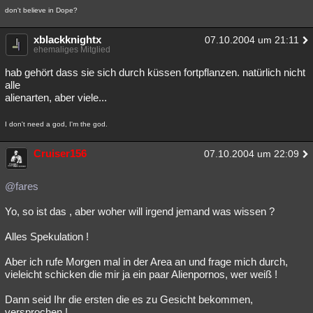
don't believe in Dope?
xblackknightx
07.10.2004 um 21:11
ehemaliges Mitglied
hab gehört dass sie sich durch küssen fortpflanzen. natürlich nicht
alle
alienarten, aber viele...
I don't need a god, I'm the god.
Cruiser156
07.10.2004 um 22:09
@fares
Yo, so ist das , aber woher will irgend jemand was wissen ?
Alles Spekulation !
Aber ich rufe Morgen mal in der Area an und frage mich durch,
vieleicht schicken die mir ja ein paar Alienpornos, wer weiß !
Dann seid Ihr die ersten die es zu Gesicht bekommen,
versprochen !