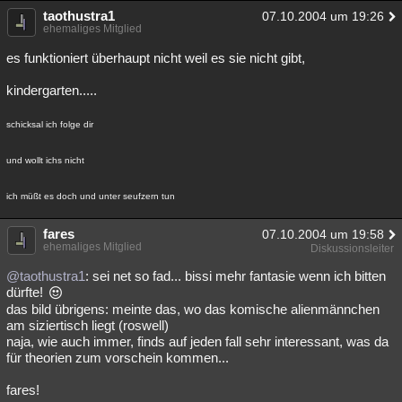
taothustra1
07.10.2004 um 19:26
ehemaliges Mitglied
es funktioniert überhaupt nicht weil es sie nicht gibt,
kindergarten.....
schicksal ich folge dir
und wollt ichs nicht
ich müßt es doch und unter seufzern tun
fares
07.10.2004 um 19:58
ehemaliges Mitglied
Diskussionsleiter
@taothustra1
: sei net so fad... bissi mehr fantasie wenn ich bitten
dürfte!
das bild übrigens: meinte das, wo das komische alienmännchen
am siziertisch liegt (roswell)
naja, wie auch immer, finds auf jeden fall sehr interessant, was da
für theorien zum vorschein kommen...
fares!