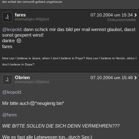
der schlaf der vernunft gebiert ungeheuer.
fares
07.10.2004 um 15:34
ehemaliges Mitglied
Diskussionsleiter
@leopold
: dann schick mir das bild per mail wennst glaubst, dasst
sonst gesperrt wirst!
danke
fares
How can I believe in Jesus, when I don't believe in Pope? How can I believe in Heroin, when I
don't believe in Dope?
Obrien
07.10.2004 um 15:48
ehemaliges Mitglied
@leopold
Mir bitte auch
*neugierig bin*
@fares
WIE BITTE SOLLEN DIE SICH DENN VERMEHREN???
Wie es fast alle Lebewesen tun...durch Sex;)