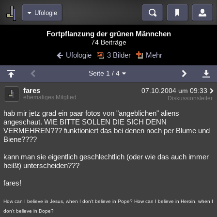
Ufologie
Bereiche
Fortpflanzung der grünen Männchen
74 Beiträge
Echtzeit
Diskussionen
Blogs
Videos
Statistiken
Ufologie
3 Bilder
Mehr
Chat
Wiki
Neuigkeiten
3
Seite
1
/ 4
meine Rubriken
fares
07.10.2004 um 09:33
Menschen
Wissenschaft
Politik
Mystery
Kriminalfälle
ehemaliges Mitglied
Diskussionsleiter
Spiritualität
Verschwörungen
Technologie
Ufologie
hab mir jetz grad ein paar fotos von "angeblichen" aliens
angeschaut. WIE BITTE SOLLEN DIE SICH DENN
VERMEHREN??? funktioniert das bei denen noch per Blume und
Natur
Umfragen
Unterhaltung
Biene????
weitere Rubriken
kann man sie eigentlich geschlechtlich (oder wie das auch immer
Philosophie
Träume
Orte
Esoterik
Literatur
heißt) unterscheiden???
Astronomie
Helpdesk
Gruppen
Gaming
Filme
fares!
Musik
Clash
Verbesserungen
Allmystery
English
How can I believe in Jesus, when I don't believe in Pope? How can I believe in Heroin, when I
don't believe in Dope?
Übersichten