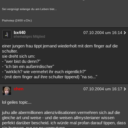
Sei vergnügt solange du am Leben bist...
Ptahotep (2400 v.Chr.)
bx440
07.10.2004 um 16:14
ehemaliges Mitglied
einer jungen frau tippt jemand wiederholt mit dem finger auf die
schulter.
sie dreht sich um:
- "wer bist du denn?"
- "ich bin ein außerirdischer"
- "wirklich? wie vermehrt ihr euch eigentlich?"
- (mit dem finger auf ihre schulter tippend) "na so..."
chen
07.10.2004 um 16:17
lol geiles topic...
juhu alle abermillionen alienzivilisationen vermehren sich auf die
gleiche art und weise - und die weisen allmysterianer wissen
perfekt darüber bescheid. ich würde mal profan darauf tippen, dass
sie bumsen. nur so ne vermutung.