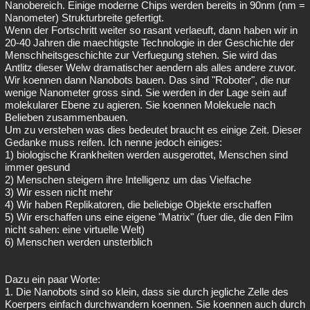
Nanobereich. Einige moderne Chips werden bereits in 90nm (nm =
Nanometer) Strukturbreite gefertigt.
Wenn der Fortschritt weiter so rasant verlaeuft, dann haben wir in
20-40 Jahren die maechtigste Technologie in der Geschichte der
Menschheitsgeschichte zur Verfuegung stehen. Sie wird das
Antlitz dieser Welw dramatischer aendern als alles andere zuvor.
Wir koennen dann Nanobots bauen. Das sind "Roboter", die nur
wenige Nanometer gross sind. Sie werden in der Lage sein auf
molekularer Ebene zu agieren. Sie koennen Molekuele nach
Belieben zusammenbauen.
Um zu verstehen was dies bedeutet braucht es einige Zeit. Dieser
Gedanke muss reifen. Ich nenne jedoch einiges:
1) biologische Krankheiten werden ausgerottet, Menschen sind
immer gesund
2) Menschen steigern ihre Intelligenz um das Vielfache
3) Wir essen nicht mehr
4) Wir haben Replikatoren, die beliebige Objekte erschaffen
5) Wir erschaffen uns eine eigene "Matrix" (fuer die, die den Film
nicht sahen: eine virtuelle Welt)
6) Menschen werden unsterblich
Dazu ein paar Worte:
1. Die Nanobots sind so klein, dass sie durch jegliche Zelle des
Koerpers einfach durchwandern koennen. Sie koennen auch durch