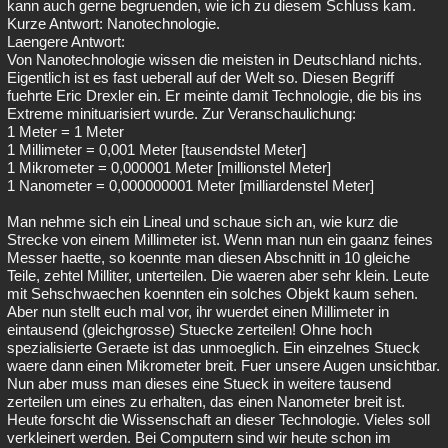
kann auch gerne begruenden, wie ich zu diesem Schluss kam.
Kurze Antwort: Nanotechnologie.
Laengere Antwort:
Von Nanotechnologie wissen die meisten in Deutschland nichts.
Eigentlich ist es fast ueberall auf der Welt so. Diesen Begriff
fuehrte Eric Drexler ein. Er meinte damit Technologie, die bis ins
Extreme minituarisiert wurde. Zur Veranschaulichung:
1 Meter = 1 Meter
1 Millimeter = 0,001 Meter [tausendstel Meter]
1 Mikrometer = 0,000001 Meter [millionstel Meter]
1 Nanometer = 0,000000001 Meter [milliardenstel Meter]
Man nehme sich ein Lineal und schaue sich an, wie kurz die
Strecke von einem Millimeter ist. Wenn man nun ein gaanz feines
Messer haette, so koennte man diesen Abschnitt in 10 gleiche
Teile, zehtel Milliter, unterteilen. Die waeren aber sehr klein. Leute
mit Sehschwaechen koennten ein solches Objekt kaum sehen.
Aber nun stellt euch mal vor, ihr wuerdet einen Millimeter in
eintausend (gleichgrosse) Stuecke zerteilen! Ohne hoch
spezialisierte Geraete ist das unmoeglich. Ein einzelnes Stueck
waere dann einen Mikrometer breit. Fuer unsere Augen unsichtbar.
Nun aber muss man dieses eine Stueck in weitere tausend
zerteilen um eines zu erhalten, das einen Nanometer breit ist.
Heute forscht die Wissenschaft an dieser Technologie. Vieles soll
verkleinert werden. Bei Computern sind wir heute schon im