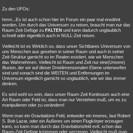
Zu den UFOs:
hmm...Es ist auch schon hier im Forum ein paar mal erwähnt
worden. Um durch das Universum zu reisen, braucht man nur das
Raum-Zeit Gefüge zu
FALTEN
und kann dadurch unglaublich
schnell oder eigentlich auch in NULL-Zeit reisen.
Vielleicht ist es Wirklich so, dass unser Sichtbares Universum von
uns Menschen aus gesehen in seiner Raum und auch in seiner
Zeit-Struktur garnicht so im Realen existiert, wie wir Menschen
das Wahrnehmen. Vielleicht ist Raum und Zeit nur eine(Unsere)
Illusion, der wir auf dieser Dreidimensionalen Ebene unterworfen
sind und sonach sind die WEITEN und Entfernungen im
Universum eigentlich garnicht so unglaublich, wie wir das immer
denken.
Es wird wohl so sein, dass unser Raum-Zeit Kontinuum auch eine
Art Raum oder Feld ist, dass man nur Verstehen muß, um es zu
manipulieren oder zu verändern!
Wenn man ein Gravitations-Feld, entweder ein inneres, laut Robert
S. Bob Lazar, oder ein Äußeres um einen Flugkörper erzeugen
kann, so kann man durch das Gravitationsfeld evtl. schon das
Raum-Zeit Gefüge krümmen oder verzerren. Vielleicht muß man