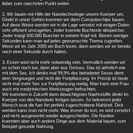
lieber zum naechsten Punkt weiter.
2. Wir bauen mit Hilfe der Nanotechnologie unsere Koerper um.
Direkt in unser Gehirn koennen wir dann Computerchips bauen.
Auf diese Weise werden wir in die Lage versetzt mit einigen Daten
sehr effizient umzugehen. Jeder koennte Buchtexte abspeicher.
Jeder traegt 500.000 Buecher in seinem Kopf mit. Binnen weniger
Sekunden kann man auf jedes gewuenschte Thema zugreifen.
Wenn wir im Jahr 2055 ein Buch lesen, dann werden wir es bereits
nach einer Sekunde durch haben.
3. Essen wird nicht mehr notwendig sein. Vermutlich werden wir
es schon noch tun, dann aber aus Genuss. Das ist aehnlich wie
mit dem Sex. Ich denke mal 99,9% des betriebetet Sexes dient
dem Vergnuegen und nicht der Fortpflanzung. Im Prinzip ist heute
nicht mal mehr Sex zur Fortpflanzung noetig. Man kann eine Frau
auch mit medizinischen Werkzeugen befruchten.
Wir koennten in Zukunft dann diewichtigsten Naehrstoffe direkt im
Koerper von den Nanobots fertigen lassen. So bekommt jeder
Mensch exat die fuer ihn perfekt zugeschnittene Mahlzeit. Dick
werden kann man nicht mehr. Was immer du isst, es wird zersetzt
und nicht ausgewertet wieder ausgeschieden. Die Naniten
koennten aber auch andere Dinge aus dem Material bauen, sum
Beispiel gesunde Nahrung.