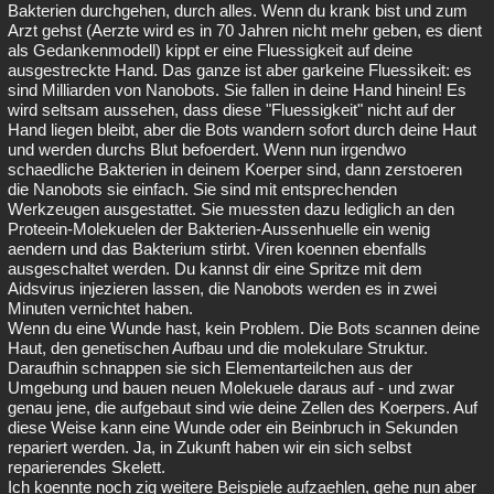
Bakterien durchgehen, durch alles. Wenn du krank bist und zum
Arzt gehst (Aerzte wird es in 70 Jahren nicht mehr geben, es dient
als Gedankenmodell) kippt er eine Fluessigkeit auf deine
ausgestreckte Hand. Das ganze ist aber garkeine Fluessikeit: es
sind Milliarden von Nanobots. Sie fallen in deine Hand hinein! Es
wird seltsam aussehen, dass diese "Fluessigkeit" nicht auf der
Hand liegen bleibt, aber die Bots wandern sofort durch deine Haut
und werden durchs Blut befoerdert. Wenn nun irgendwo
schaedliche Bakterien in deinem Koerper sind, dann zerstoeren
die Nanobots sie einfach. Sie sind mit entsprechenden
Werkzeugen ausgestattet. Sie muessten dazu lediglich an den
Proteein-Molekuelen der Bakterien-Aussenhuelle ein wenig
aendern und das Bakterium stirbt. Viren koennen ebenfalls
ausgeschaltet werden. Du kannst dir eine Spritze mit dem
Aidsvirus injezieren lassen, die Nanobots werden es in zwei
Minuten vernichtet haben.
Wenn du eine Wunde hast, kein Problem. Die Bots scannen deine
Haut, den genetischen Aufbau und die molekulare Struktur.
Daraufhin schnappen sie sich Elementarteilchen aus der
Umgebung und bauen neuen Molekuele daraus auf - und zwar
genau jene, die aufgebaut sind wie deine Zellen des Koerpers. Auf
diese Weise kann eine Wunde oder ein Beinbruch in Sekunden
repariert werden. Ja, in Zukunft haben wir ein sich selbst
reparierendes Skelett.
Ich koennte noch zig weitere Beispiele aufzaehlen, gehe nun aber