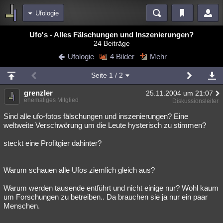
Ufologie
Bereiche
Ufo's - Alles Fälschungen und Inszenierungen?
24 Beiträge
Echtzeit
Diskussionen
Blogs
Videos
Statistiken
Ufologie
4 Bilder
Mehr
Chat
Wiki
Neuigkeiten
Seite
1
/ 2
meine Rubriken
grenzler
25.11.2004 um 21:07
Menschen
Wissenschaft
Politik
Mystery
Kriminalfälle
ehemaliges Mitglied
Diskussionsleiter
Spiritualität
Verschwörungen
Technologie
Ufologie
Sind alle ufo-fotos fälschungen und inszenierungen? Eine
weltweite Verschwörung um die Leute hysterisch zu stimmen?
Natur
Umfragen
Unterhaltung
steckt eine Profitgier dahinter?
weitere Rubriken
Philosophie
Träume
Orte
Esoterik
Literatur
Warum schauen alle Ufos ziemlich gleich aus?
Astronomie
Helpdesk
Gruppen
Gaming
Filme
Warum werden tausende entführt und nicht einige nur? Wohl kaum
um Forschungen zu betreiben.. Da brauchen sie ja nur ein paar
Musik
Clash
Verbesserungen
Allmystery
English
Menschen.
Übersichten