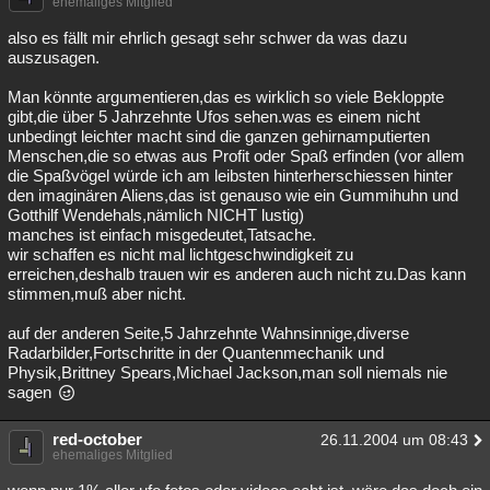
ehemaliges Mitglied
also es fällt mir ehrlich gesagt sehr schwer da was dazu
auszusagen.
Man könnte argumentieren,das es wirklich so viele Bekloppte
gibt,die über 5 Jahrzehnte Ufos sehen.was es einem nicht
unbedingt leichter macht sind die ganzen gehirnamputierten
Menschen,die so etwas aus Profit oder Spaß erfinden (vor allem
die Spaßvögel würde ich am leibsten hinterherschiessen hinter
den imaginären Aliens,das ist genauso wie ein Gummihuhn und
Gotthilf Wendehals,nämlich NICHT lustig)
manches ist einfach misgedeutet,Tatsache.
wir schaffen es nicht mal lichtgeschwindigkeit zu
erreichen,deshalb trauen wir es anderen auch nicht zu.Das kann
stimmen,muß aber nicht.
auf der anderen Seite,5 Jahrzehnte Wahnsinnige,diverse
Radarbilder,Fortschritte in der Quantenmechanik und
Physik,Brittney Spears,Michael Jackson,man soll niemals nie
sagen
red-october
26.11.2004 um 08:43
ehemaliges Mitglied