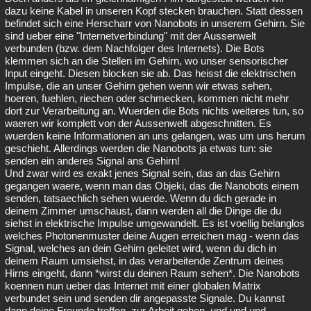
dazu keine Kabel in unseren Kopf stecken brauchen. Statt dessen
befindet sich eine Herscharr von Nanobots in unserem Gehirn. Sie
sind ueber eine "Internetverbindung" mit der Aussenwelt
verbunden (bzw. dem Nachfolger des Internets). Die Bots
klemmen sich an die Stellen im Gehirn, wo unser sensorischer
Input eingeht. Diesen blocken sie ab. Das heisst die elektrischen
Impulse, die an unser Gehirn gehen wenn wir etwas sehen,
hoeren, fuehlen, riechen oder schmecken, kommen nicht mehr
dort zur Verarbeitung an. Wuerden die Bots nichts weiteres tun, so
waeren wir komplett von der Aussenwelt abgeschnitten. Es
wuerden keine Informationen an uns gelangen, was um uns herum
geschieht. Allerdings werden die Nanobots ja etwas tun: sie
senden ein anderes Signal ans Gehirn!
Und zwar wird es exakt jenes Signal sein, das an das Gehirn
gegangen waere, wenn man das Objeki, das die Nanobots einem
senden, tatsaechlich sehen wuerde. Wenn du dich gerade in
deinem Zimmer umschaust, dann werden all die Dinge die du
siehst in elektrische Impulse umgewandelt. Es ist voellig belanglos
welches Photonenmuster deine Augen erreichen mag - wenn das
Signal, welches an dein Gehirn geleitet wird, wenn du dich in
deinem Raum umsiehst, in das verarbeitende Zentrum deines
Hirns eingeht, dann *wirst du deinen Raum sehen*. Die Nanobots
koennen nun ueber das Internet mit einer globalen Matrix
verbundet sein und senden dir angepasste Signale. Du kannst
dann deine Freunde treffen, zur Arbeit gehen, und und und.