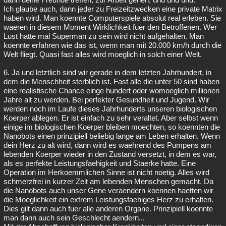
Ich glaube auch, dann jeder zu Freizeitzwecken eine private Matrix
haben wird. Man koennte Computerspiele absolut real erleben. Sie
waeren in diesem Moment Wirklichkeit fuer den Betroffenen. Wer
Lust hatte mal Superman zu sein wird nicht aufgehalten. Man
koennte erfahren wie das ist, wenn man mit 20.000 km/h durch die
Welt fliegt. Quasi fast alles wird moeglich in solch einer Welt.
6. Ja und letztlich sind wir gerade in dem letzten Jahrhundert, in
dem die Menschheit sterblich ist. Fast alle die unter 50 sind haben
eine realistische Chance einge hundert oder womoeglich millionen
Jahre alt zu werden. Bei perfekter Gesundheit und Jugend. Wir
werden noch im Laufe dieses Jahrhunderts unseren biologischen
Koerper ablegen. Er ist einfach zu sehr veraltet. Aber selbst wenn
einige im biologischen Koerper bleiben moechten, so koennten die
Nanobots einen prinzipiell beliebig lange am Leben erhalten. Wenn
dein Herz zu alt wird, dann wird es waehrend des Pumpens am
lebenden Koerper wieder in den Zustand versetzt, in dem es war,
als es perfekte Leistungsfaehigkeit und Staerke hatte. Eine
Operation im Herkoemmlichen Sinne ist nicht noetig. Alles wird
schmerzfrei in kurzer Zeit am lebenden Menschen gemacht. Da
die Nanobots auch unser Gene veraendern koennen haetten wir
die Moeglichkeit ein extrem Leistungsfaehiges Herz zu erhalten.
Dies gilt dann auch fuer alle anderen Organe. Prinzipiell koennte
man dann auch sein Geschlecht aendern...