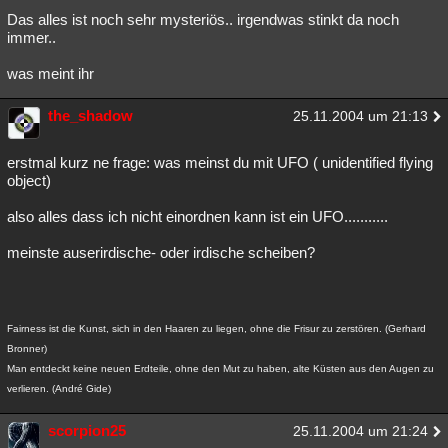
Das alles ist noch sehr mysteriös.. irgendwas stinkt da noch
Besucht
Teilgenommen
Alle
Neue
Geschlossen
immer..
Lesenswert
Schlüsselwörter
was meint ihr
the_shadow
25.11.2004 um 21:13
erstmal kurz ne frage: was meinst du mit UFO ( unidentified flying
object)
also alles dass ich nicht einordnen kann ist ein UFO...........
meinste auserirdische- oder irdische scheiben?
Fairness ist die Kunst, sich in den Haaren zu liegen, ohne die Frisur zu zerstören. (Gerhard
Bronner)
Man entdeckt keine neuen Erdteile, ohne den Mut zu haben, alte Küsten aus den Augen zu
verlieren. (André Gide)
scorpion25
25.11.2004 um 21:24