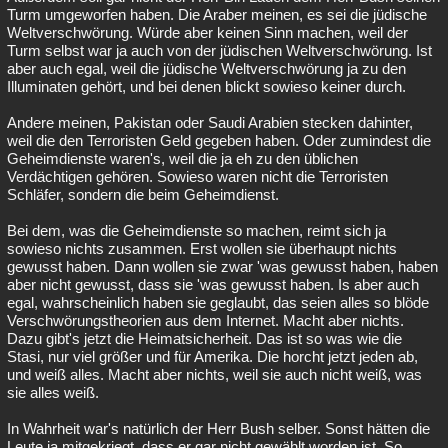
Turm umgeworfen haben. Die Araber meinen, es sei die jüdische
Weltverschwörung. Würde aber keinen Sinn machen, weil der
Turm selbst war ja auch von der jüdischen Weltverschwörung. Ist
aber auch egal, weil die jüdische Weltverschwörung ja zu den
Illuminaten gehört, und bei denen blickt sowieso keiner durch.
Andere meinen, Pakistan oder Saudi Arabien stecken dahinter,
weil die den Terroristen Geld gegeben haben. Oder zumindest die
Geheimdienste waren's, weil die ja eh zu den üblichen
Verdächtigen gehören. Sowieso waren nicht die Terroristen
Schläfer, sondern die beim Geheimdienst.
Bei dem, was die Geheimdienste so machen, reimt sich ja
sowieso nichts zusammen. Erst wollen sie überhaupt nichts
gewusst haben. Dann wollen sie zwar 'was gewusst haben, haben
aber nicht gewusst, dass sie 'was gewusst haben. Is aber auch
egal, wahrscheinlich haben sie geglaubt, das seien alles so blöde
Verschwörungstheorien aus dem Internet. Macht aber nichts.
Dazu gibt's jetzt die Heimatsicherheit. Das ist so was wie die
Stasi, nur viel größer und für Amerika. Die horcht jetzt jeden ab,
und weiß alles. Macht aber nichts, weil sie auch nicht weiß, was
sie alles weiß.
In Wahrheit war's natürlich der Herr Bush selber. Sonst hätten die
Leute ja mitgekriegt, dass er gar nicht gewählt worden ist. So