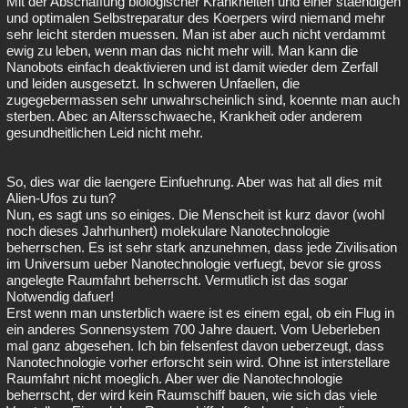
Mit der Abschaffung biologischer Krankheiten und einer staendigen
und optimalen Selbstreparatur des Koerpers wird niemand mehr
sehr leicht sterden muessen. Man ist aber auch nicht verdammt
ewig zu leben, wenn man das nicht mehr will. Man kann die
Nanobots einfach deaktivieren und ist damit wieder dem Zerfall
und leiden ausgesetzt. In schweren Unfaellen, die
zugegebermassen sehr unwahrscheinlich sind, koennte man auch
sterben. Abec an Altersschwaeche, Krankheit oder anderem
gesundheitlichen Leid nicht mehr.
So, dies war die laengere Einfuehrung. Aber was hat all dies mit
Alien-Ufos zu tun?
Nun, es sagt uns so einiges. Die Menscheit ist kurz davor (wohl
noch dieses Jahrhunhert) molekulare Nanotechnologie
beherrschen. Es ist sehr stark anzunehmen, dass jede Zivilisation
im Universum ueber Nanotechnologie verfuegt, bevor sie gross
angelegte Raumfahrt beherrscht. Vermutlich ist das sogar
Notwendig dafuer!
Erst wenn man unsterblich waere ist es einem egal, ob ein Flug in
ein anderes Sonnensystem 700 Jahre dauert. Vom Ueberleben
mal ganz abgesehen. Ich bin felsenfest davon ueberzeugt, dass
Nanotechnologie vorher erforscht sein wird. Ohne ist interstellare
Raumfahrt nicht moeglich. Aber wer die Nanotechnologie
beherrscht, der wird kein Raumschiff bauen, wie sich das viele