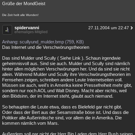
Grüße der MondGeist
Die Zeit heilt alle Wunden!
spidervanni
27.11.2004 um 22:47
ehemaliges Mitglied
Anhang: scullyund_mulder.bmp (759, KB)
Das Internet und die Verschwörungstheorien
Das sind Mulder und Scully ( Siehe Link ). Schaun irgendwie
geheimnisvoll aus. Sind sie auch. Mulder und Scully sind nämlich
hinter allen möglichen Verschwörungen her. Und da sind sie nicht
allein. Während Mulder und Scully ihre Verschwörungstheorien im
Fernsehen zeigen, schreiben andere Leute Internetseiten voll.
Müssen sie auch, weil's in Amerika keine Pressefreiheit mehr gibt,
sondern nur noch AOL und Walt Disney. Macht aber nichts, weil
den Blödsinn, der im Internet steht, glaubt auch niemand.
So behaupten die Leute etwa, dass es Bielefeld gar nicht gibt.
Oder dass der Bert aus der Sesamstraße böse ist. Und dass die
Politiker alle Außerirdische sind, vor allem die in Amerika. Die
kommen nämlich vom Mars.
Außerdem soll gar nicht der Herr Bin Laden dem Herr Bush seinen