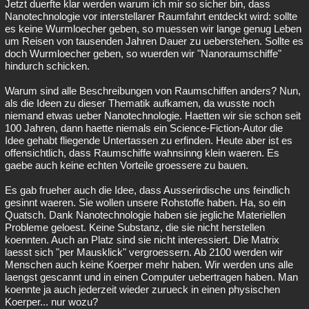
Jetzt duerfte klar werden warum ich mir so sicher bin, dass
Nanotechnologie vor interstellarer Raumfahrt entdeckt wird: sollte
es keine Wurmloecher geben, so muessen wir lange genug Leben
um Reisen von tausenden Jahren Dauer zu ueberstehen. Sollte es
doch Wurmloecher geben, so wuerden wir "Nanoraumschiffe"
hindurch schicken.
Warum sind alle Beschreibungen von Raumschiffen anders? Nun,
als die Ideen zu dieser Thematik aufkamen, da wusste noch
niemand etwas ueber Nanotechnologie. Haetten wir sie schon seit
100 Jahren, dann haette niemals ein Science-Fiction-Autor die
Idee gehabt fliegende Untertassen zu erfinden. Heute aber ist es
offensichtlich, dass Raumschiffe wahnsinng klein waeren. Es
gaebe auch keine echten Vorteile groessere zu bauen.
Es gab frueher auch die Idee, dass Ausserirdische uns feindlich
gesinnt waeren. Sie wollen unsere Rohstoffe haben. Ha, so ein
Quatsch. Dank Nanotechnologie haben sie jegliche Materiellen
Probleme geloest. Keine Substanz, die sie nicht herstellen
koennten. Auch an Platz sind sie nicht interessiert. Die Matrix
laesst sich "per Mausklick" vergroessern. Ab 2100 werden wir
Menschen auch keine Koerper mehr haben. Wir werden uns alle
laengst gescannt und in einen Computer uebertragen haben. Man
koennte ja auch jederzeit wieder zurueck in einen physischen
Koerper... nur wozu?