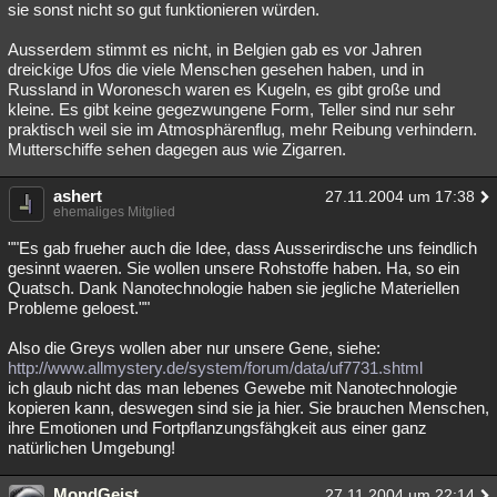
sie sonst nicht so gut funktionieren würden.
Ausserdem stimmt es nicht, in Belgien gab es vor Jahren
dreickige Ufos die viele Menschen gesehen haben, und in
Russland in Woronesch waren es Kugeln, es gibt große und
kleine. Es gibt keine gegezwungene Form, Teller sind nur sehr
praktisch weil sie im Atmosphärenflug, mehr Reibung verhindern.
Mutterschiffe sehen dagegen aus wie Zigarren.
ashert
27.11.2004 um 17:38
ehemaliges Mitglied
""Es gab frueher auch die Idee, dass Ausserirdische uns feindlich
gesinnt waeren. Sie wollen unsere Rohstoffe haben. Ha, so ein
Quatsch. Dank Nanotechnologie haben sie jegliche Materiellen
Probleme geloest.""
Also die Greys wollen aber nur unsere Gene, siehe:
http://www.allmystery.de/system/forum/data/uf7731.shtml
ich glaub nicht das man lebenes Gewebe mit Nanotechnologie
kopieren kann, deswegen sind sie ja hier. Sie brauchen Menschen,
ihre Emotionen und Fortpflanzungsfähgkeit aus einer ganz
natürlichen Umgebung!
MondGeist
27.11.2004 um 22:14