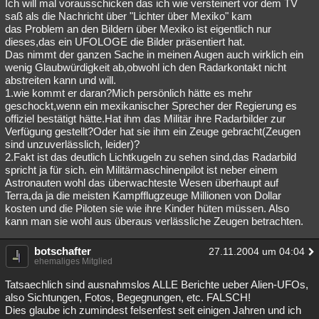
Ich will mal vorausschicken das ich wie versteinert vor dem TV
saß als die Nachricht über "Lichter über Mexiko" kam
das Problem an den Bildern über Mexiko ist eigentlich nur
dieses,das ein UFOLOGE die Bilder präsentiert hat.
Das nimmt der ganzen Sache in meinen Augen auch wirklich ein
wenig Glaubwürdigkeit ab,obwohl ich den Radarkontakt nicht
abstreiten kann und will.
1.wie kommt er daran?Mich persönlich hätte es mehr
geschockt,wenn ein mexikanischer Sprecher der Regierung es
offiziel bestätigt hätte.Hat ihm das Militär ihre Radarbilder zur
Verfügung gestellt?Oder hat sie ihm ein Zeuge gebracht(Zeugen
sind unzuverlässlich, leider)?
2.Fakt ist das deutlich Lichtkugeln zu sehen sind,das Radarbild
spricht ja für sich. ein Militärmaschinenpilot ist neber einem
Astronauten wohl das überwachteste Wesen überhaupt auf
Terra,da ja die meisten Kampfflugzeuge Millionen von Dollar
kosten und die Piloten sie wie ihre Kinder hüten müssen. Also
kann man sie wohl aus überaus verlässliche Zeugen betrachten.
botschafter
27.11.2004 um 04:04
ehemaliges Mitglied
Tatsaechlich sind ausnahmslos ALLE Berichte ueber Alien-UFOs,
also Sichtungen, Fotos, Begegnungen, etc. FALSCH!
Dies glaube ich zumindest felsenfest seit einigen Jahren und ich