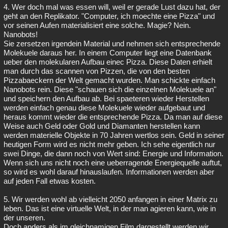
4. Wer doch mal was essen will, weil er gerade Lust dazu hat, der
geht an den Replikator. "Computer, ich moechte eine Pizza" und
vor seinen Aufen materialisiert eine solche. Magie? Nein.
Nanobots!
Sie zersetzen irgendein Material und nehmen sich entsprechende
Molekuele daraus her. In einem Computer liegt eine Datenbank
ueber den molekularen Aufbau einec Pizza. Diese Daten erhielt
man durch das scannen von Pizzen, die von den besten
Pizzabaeckern der Welt gemacht wurden. Man schickte einfach
Nanobots rein. Diese "schauen sich die einzelnen Molekuele an"
und speichern den Aufbau ab. Bei spaeteren wieder Herstellen
werden einfach genau diese Molekuele wieder aufgebaut und
heraus kommt wieder die entsprechende Pizza. Da man auf diese
Weise auch Geld oder Gold und Diamanten herstellen kann
werden materielle Objekte in 70 Jahren wertlos sein. Geld in seiner
heutigen Form wird es nicht mehr geben. Ich sehe eigentlich nur
swei Dinge, die dann noch von Wert sind: Energie und Information.
Wenn sich uns nicht noch eine ueberragende Energiequelle auftut,
so wird es wohl darauf hinauslaufen. Informationen werden aber
auf jeden Fall etwas kosten.
5. Wir werden wohl ab vielleicht 2050 anfangen in einer Matrix zu
leben. Das ist eine virtuelle Welt, in der man agieren kann, wie in
der unseren.
Doch anders als im gleichnamigen Film dargestellt werden wir