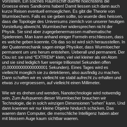
Vorstellen. Ein solches Raumschiff duerfte hoechstens die
Groesse eines Sandkorns haben! Damit liessen sich dann auch
kurze Reisen eventuell ermoeglichen. Es gibt die Theorie von
Wurmloechern. Falls es sie geben sollte, so wuerde dies heissen,
dass die Topologie des Universums ziemlich von unserer heutigen
Vorstellung abweicht. Wurmloecher widersprechen nicht der
Physik. Sie sind aber zugegebenermassen mathematische
Spielereien. Man kann anhand einiger Formeln erschliessen, dass
es welche geben koennte. Ob das so ist wird sich herausstellen. In
der Quatenmechanik sagen einige Physiker, dass Wurmloecher
permanent um uns herum entstehen. Ueberall und permanent. Der
Clou ist: sie sind *EXTREM* klein, viel viel kleiner als ein Atom
und sie sind lediglich fuer wenige trillionstel Sekunden offen
(0,000000000000000001 Sekunden). Eines Tages wird es
vielleicht moeglich sie zu detektieren, also ausfindig zu machen.
Dann schaffen wir es vielleicht sie stabil aufrecht zu erhalten und
etwas zu vergroessern, auf vielleicht einen Millimeter.
Wie wir es drehen und wenden, Nanotechnologie wird notwendig
sein. Zum Aufspueren dieser Wurmloecher brauchen wir
Technologie, die in solch winzigen Dimensionen "sehen" kann. Und
dann koennen wir nur kleine Objekte hindurch schicken. Das
waeren dann Computer, die menschliche Intelligenz haben aber
mit blossem Auge kaum sichtbar waeren.