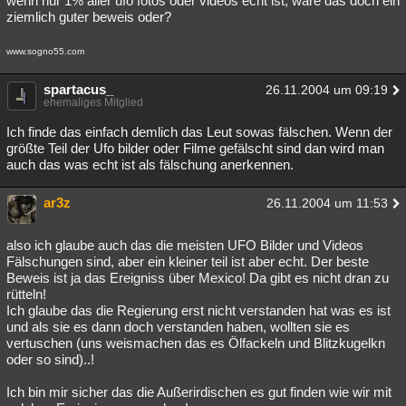
wenn nur 1% aller ufo fotos oder videos echt ist, wäre das doch ein
ziemlich guter beweis oder?
www.sogno55.com
spartacus_
26.11.2004 um 09:19
ehemaliges Mitglied
Ich finde das einfach demlich das Leut sowas fälschen. Wenn der
größte Teil der Ufo bilder oder Filme gefälscht sind dan wird man
auch das was echt ist als fälschung anerkennen.
ar3z
26.11.2004 um 11:53
also ich glaube auch das die meisten UFO Bilder und Videos
Fälschungen sind, aber ein kleiner teil ist aber echt. Der beste
Beweis ist ja das Ereigniss über Mexico! Da gibt es nicht dran zu
rütteln!
Ich glaube das die Regierung erst nicht verstanden hat was es ist
und als sie es dann doch verstanden haben, wollten sie es
vertuschen (uns weismachen das es Ölfackeln und Blitzkugelkn
oder so sind)..!
Ich bin mir sicher das die Außerirdischen es gut finden wie wir mit