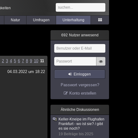
keiten
Natur
Umfragen
Unterhaltung
6
9
2
Nutzer anwesend
2
3
4
5
6
7
8
9
10
11
04.03.2022 um 18:22
Einloggen
Passwort vergessen?
Konto erstellen
Ähnliche Diskussionen
Keller-Kneipe im Flughafen
Frankfurt - wo ist sie? / gibt
es sie noch?
19 Beiträge bis 2025