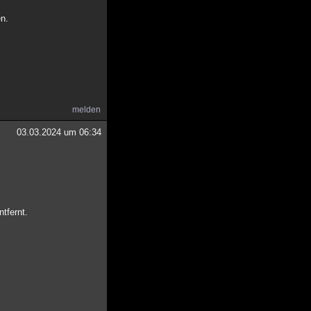
en.
melden
03.03.2024 um 06:34
tfernt.