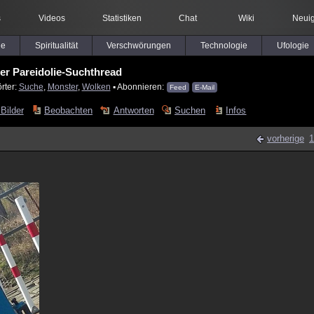
s
Videos
Statistiken
Chat
Wiki
Neuig
le
Spiritualität
Verschwörungen
Technologie
Ufologie
er Pareidolie-Suchthread
rter:
Suche
,
Monster
,
Wolken
▪ Abonnieren:
Feed
E-Mail
Bilder
Beobachten
Antworten
Suchen
Infos
vorherige
1