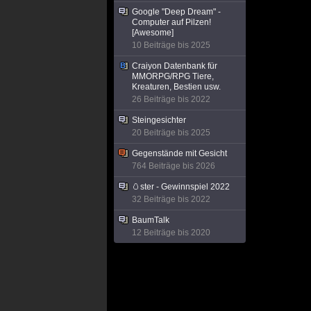
Google "Deep Dream" -
Computer auf Pilzen!
[Awesome]
10 Beiträge bis 2025
Craiyon Datenbank für
MMORPG/RPG Tiere,
Kreaturen, Bestien usw.
26 Beiträge bis 2022
Steingesichter
20 Beiträge bis 2025
Gegenstände mit Gesicht
764 Beiträge bis 2026
🥚ster - Gewinnspiel 2022
32 Beiträge bis 2022
BaumTalk
12 Beiträge bis 2020