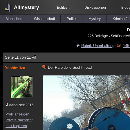
Allmystery
Echtzeit
Diskussionen
Blog
Menschen
Wissenschaft
Politik
Mystery
Kriminalfäl
D
225 Beiträge
▪ Schlüsselwö
Rubrik Unterhaltung
145 
Seite 11 von 11
Der Pareidolie-Suchthread
Yoshimitzu
dabei seit 2016
Profil anzeigen
Private Nachricht
Link kopieren