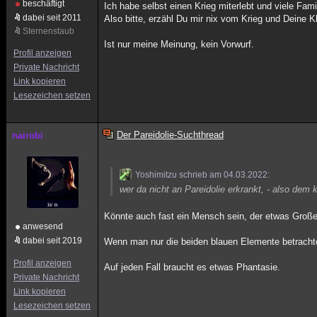
beschäftigt
Ich habe selbst einen Krieg miterlebt und viele Fami
dabei seit 2011
Also bitte, erzähl Du mir nix vom Krieg und Deine 
Sternenstaub
Ist nur meine Meinung, kein Vorwurf.
Profil anzeigen
Private Nachricht
Link kopieren
Lesezeichen setzen
Der Pareidolie-Suchthread
nairobi
Yoshimitzu schrieb am 04.03.2022:
wer da nicht an Pareidolie erkrankt, - also dem 
Könnte auch fast ein Mensch sein, der etwas Großes
anwesend
dabei seit 2019
Wenn man nur die beiden blauen Elemente betrachte
Profil anzeigen
Auf jeden Fall braucht es etwas Phantasie.
Private Nachricht
Link kopieren
Lesezeichen setzen