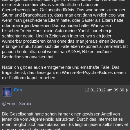
die meisten die hier etwas veröffentlichen haben ein
überschwengliches Geltungsbedürfnis. Das war schon zu meiner
Sturm und Drangphase so, dass man erst dann wirklich cool war,
wenn man geschiedene Eltern hatte, oder Säufer als Eltern hatte
oder man irgendwie einen Dachschaden hatte. War so ein
bisschen "mein-Haus-mein-Auto-meine-Yacht" nur eben je
schlechter desto. Und in Zeiten von Internet, wo sich jeder
wunderbar produzieren kann ohne das man jemals einen Beweis
erbringen muß, haben sich die Fälle eben exponential vermehrt. Ist
ja auch heute ultra-cool wenn man ADSH, Ritzen und/oder
Borderline vorzuweisen hat.
Natürlich gibt es auch ernstgemeinte und ernsthafte Fälle. Das
tragische ist, das diese ganzen Wanna-Be-Psycho-Kiddies denen
die Plattform kaputt machen.
Can
12.01.2012 um 09:30
@From_Serbia
Die Gesellschaft hatte schon immer einen gewissen Anteil von
jenen die vom Allgemeinbild abrückten. Durch das Internet ist es
eben möglich sich auszutauschen. Es liegt an jedem selbst wieviel
er von seinem Leben preis gibt.