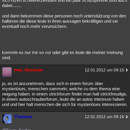
sich ritzen schwererziehbare und ein paar schizophrene sind auch
dabei........
Besucht
Teilgenommen
Alle
Neue
Geschlossen
und dann bekommen diese personen noch unterstützung von den
Lesenswert
Schlüsselwörter
halbirren die diese leute in ihren aussagen bekräftigen und sie
eventuell noch mehr verunsichern.
kommte es nur mir so vor oder gibt es leute die meiner meinung
sind.
mae_thoranee
12.01.2012 um 09:15
jo, es ist anzunehmen, dass sich in einem forum über
mysteriöses, menschen sammeln, welche zu dem thema eine
neigung haben. in einem strickforum findet man halt strickfreudige,
in einem autoschrauberforum, leute die an autos interesse haben
und und hier halt menschen die sich für mysteriöses interessieren.
Thalassa
12.01.2012 um 09:16