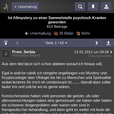
Unterhaltung
Bereiche
Ist Allmystery zu einer Sammelstelle psychisch Kranker
geworden
Echtzeit
Diskussionen
Blogs
Videos
Statistiken
814 Beiträge
Unterhaltung
38 Bilder
Mehr
Chat
Wiki
Neuigkeiten
meine Rubriken
Seite
1
/ 42
Menschen
Wissenschaft
Politik
Mystery
Kriminalfälle
From_Serbia
12.01.2012 um 09:08
ehemaliges Mitglied
Diskussionsleiter
Spiritualität
Verschwörungen
Technologie
Ufologie
Aus dem titel lässt sich schon ableiten worauf ich hinaus will,
Natur
Umfragen
Unterhaltung
Egal in welche rubrik ich reingehe angefangen von Mystery und
weitere Rubriken
Kryptozoologie über Ufologie bis hin zu Menschen und Spiritualität
wobei lezteres für mich eh uninteresant ist........ überall dass selbe
Philosophie
Träume
Orte
Esoterik
Literatur
lauter irre und solche wo es gerne wären,
Astronomie
Helpdesk
Gruppen
Gaming
Filme
Komischerweise haben viele personen die geister, ufo oder
dämonensichtungen haben eins gemeinsam sie haben oder hatten
Musik
Clash
Verbesserungen
Allmystery
English
ein schweres drogenproblem oder waren oder sind in
therapeutischer behandlung, und dann geht es weiter mit leute die
Übersichten