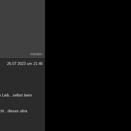
melden
26.07.2023 um 21:46
 Leib...selbst beim
t , dieses ultra