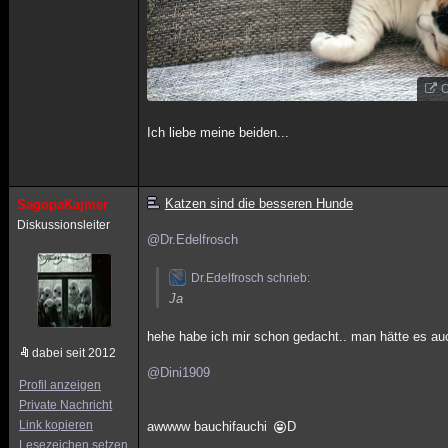
O
Ich liebe meine beiden...
Katzen sind die besseren Hunde
SagopaKajmer
Diskussionsleiter
@Dr.Edelfrosch
Dr.Edelfrosch schrieb:
Ja
hehe habe ich mir schon gedacht.. man hätte es a
dabei seit 2012
@Dini1909
Profil anzeigen
Private Nachricht
Link kopieren
awwww bauchifauchi
D
Lesezeichen setzen