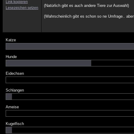
Link kopieren
(Natürlich gibt es auch andere Tiere zur Auswahl)
Lesezeichen setzen
(Wahrscheinlich gibt es schon so ne Umfrage.. abe
Katze
Hunde
Eidechsen
Schlangen
Ameise
Kugelfisch