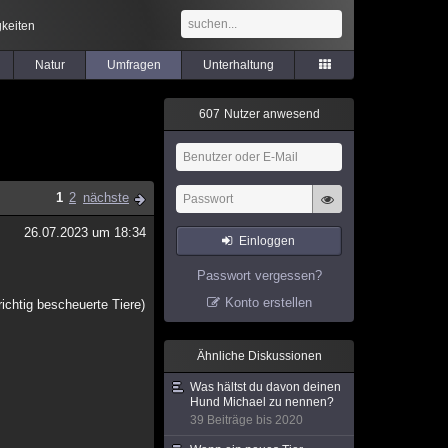
keiten
Natur
Umfragen
Unterhaltung
6
0
7
Nutzer anwesend
1
2
nächste
26.07.2023 um 18:34
Einloggen
Passwort vergessen?
Konto erstellen
richtig bescheuerte Tiere)
Ähnliche Diskussionen
Was hältst du davon deinen
Hund Michael zu nennen?
39 Beiträge bis 2020