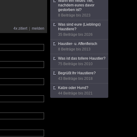
Wann ein neues Tier,
nachdem eures davor
gestorben ist?
8 Beiträge bis 2023
Was sind eure (Lieblings)
4x zitiert
melden
Haustiere?
35 Beiträge bis 2026
Haustier- u. Affenfleisch
8 Beiträge bis 2013
Was ist das tollere Haustier?
75 Beiträge bis 2010
Begrüßt Ihr Haustiere?
43 Beiträge bis 2018
Katze oder Hund?
44 Beiträge bis 2021