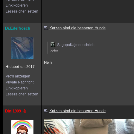
Link kopieren
Lesezeichen setzen
Katzen sind die besseren Hunde
Dr.Edelfrosch
SagopaKajmer schrieb:
oder
Nein
dabei seit 2017
Profil anzeigen
Private Nachricht
Link kopieren
Lesezeichen setzen
Katzen sind die besseren Hunde
Dini1909