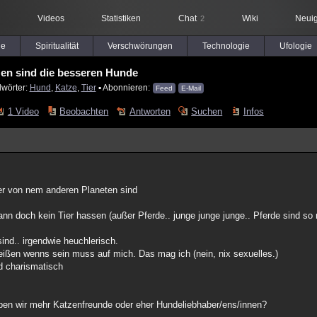
Videos
Statistiken
Chat
Wiki
Neuig
2
le
Spiritualität
Verschwörungen
Technologie
Ufologie
en sind die besseren Hunde
lwörter:
Hund
,
Katze
,
Tier
▪ Abonnieren:
Feed
E-Mail
1 Video
Beobachten
Antworten
Suchen
Infos
er von nem anderen Planeten sind
ann doch kein Tier hassen (außer Pferde.. junge junge junge.. Pferde sind so 
ind.. irgendwie heuchlerisch.
ißen wenns sein muss auf mich. Das mag ich (nein, nix sexuelles.)
d charismatisch
 haben wir mehr Katzenfreunde oder eher Hundeliebhaber/ens/innen?