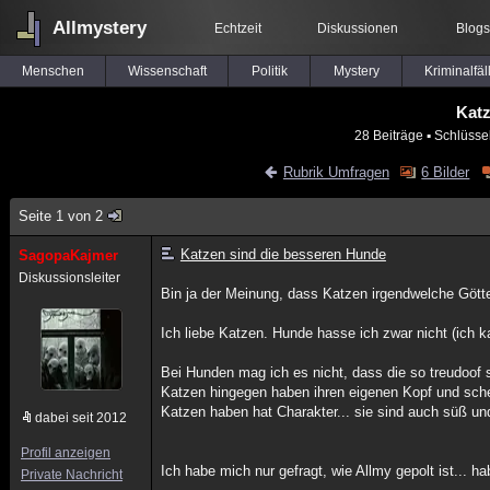
Allmystery
Echtzeit
Diskussionen
Blogs
Menschen
Wissenschaft
Politik
Mystery
Kriminalfäl
Katz
28 Beiträge
▪ Schlüsse
Rubrik Umfragen
6 Bilder
Seite 1 von 2
Katzen sind die besseren Hunde
SagopaKajmer
Diskussionsleiter
Bin ja der Meinung, dass Katzen irgendwelche Gött
Ich liebe Katzen. Hunde hasse ich zwar nicht (ich k
Bei Hunden mag ich es nicht, dass die so treudoof s
Katzen hingegen haben ihren eigenen Kopf und sche
Katzen haben hat Charakter... sie sind auch süß un
dabei seit 2012
Profil anzeigen
Ich habe mich nur gefragt, wie Allmy gepolt ist...
Private Nachricht