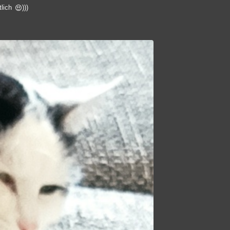
tlich
)))