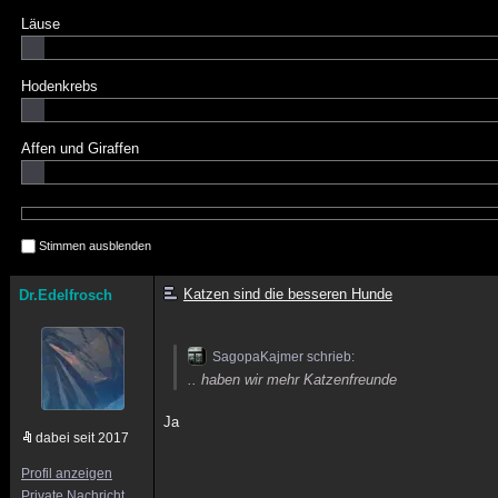
Läuse
Hodenkrebs
Affen und Giraffen
Stimmen ausblenden
Katzen sind die besseren Hunde
Dr.Edelfrosch
SagopaKajmer schrieb:
.. haben wir mehr Katzenfreunde
Ja
dabei seit 2017
Profil anzeigen
Private Nachricht