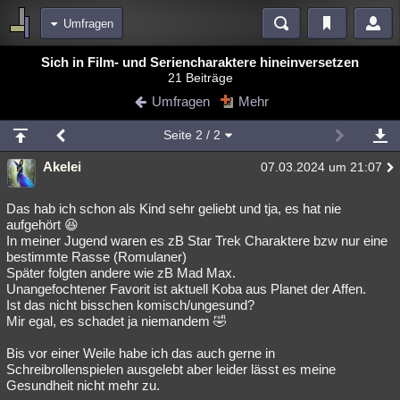
Umfragen
Bereiche
Sich in Film- und Seriencharaktere hineinversetzen
21 Beiträge
Echtzeit
Diskussionen
Blogs
Videos
Statistiken
Umfragen
Mehr
Chat
Wiki
Neuigkeiten
Seite
2
/ 2
meine Rubriken
Akelei
07.03.2024 um 21:07
Menschen
Wissenschaft
Politik
Mystery
Kriminalfälle
Spiritualität
Verschwörungen
Technologie
Ufologie
Das hab ich schon als Kind sehr geliebt und tja, es hat nie
aufgehört 😆
In meiner Jugend waren es zB Star Trek Charaktere bzw nur eine
Natur
Umfragen
Unterhaltung
bestimmte Rasse (Romulaner)
weitere Rubriken
Später folgten andere wie zB Mad Max.
Unangefochtener Favorit ist aktuell Koba aus Planet der Affen.
Philosophie
Träume
Orte
Esoterik
Literatur
Ist das nicht bisschen komisch/ungesund?
Mir egal, es schadet ja niemandem 🤣
Astronomie
Helpdesk
Gruppen
Gaming
Filme
Bis vor einer Weile habe ich das auch gerne in
Musik
Clash
Verbesserungen
Allmystery
English
Schreibrollenspielen ausgelebt aber leider lässt es meine
Gesundheit nicht mehr zu.
Übersichten