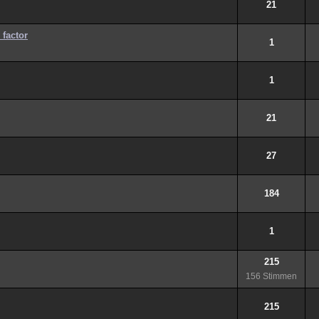
21
factor
1
1
21
27
184
1
215
156 Stimmen
215