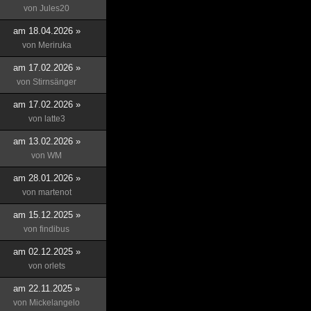
von
Jules20
am 18.04.2026 »
von
Meriruka
am 17.02.2026 »
von
Stirnsänger
am 17.02.2026 »
von
latte3
am 13.02.2026 »
von
WM
am 28.01.2026 »
von
martenot
am 15.12.2025 »
von
findibus
am 02.12.2025 »
von
orlets
am 22.11.2025 »
von
Mickelangelo