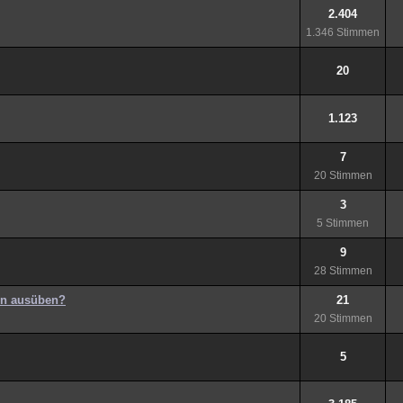
2.404
1.346 Stimmen
20
1.123
7
20 Stimmen
3
5 Stimmen
9
28 Stimmen
ten ausüben?
21
20 Stimmen
5