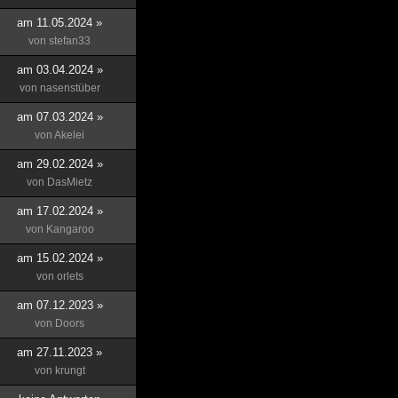
am 11.05.2024 »
von
stefan33
am 03.04.2024 »
von
nasenstüber
am 07.03.2024 »
von
Akelei
am 29.02.2024 »
von
DasMietz
am 17.02.2024 »
von
Kangaroo
am 15.02.2024 »
von
orlets
am 07.12.2023 »
von
Doors
am 27.11.2023 »
von
krungt