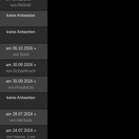
von
PNSHR
keine Antworten
keine Antworten
am 06.10.2024 »
von
Toxid
am 30.09.2024 »
von
Dr.Edelfrosch
am 30.09.2024 »
von
PrivateEye
keine Antworten
am 28.07.2024 »
von
AlteTante
am 24.07.2024 »
von
Hanne_Lore