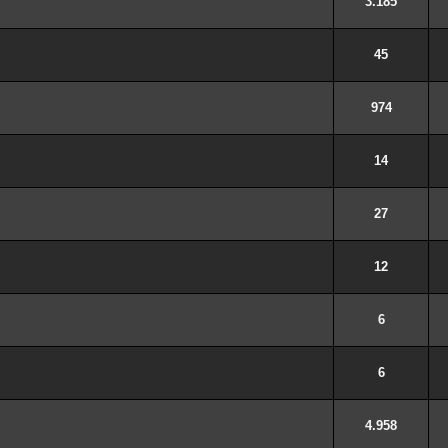
3.185
45
974
14
27
12
6
6
4.958