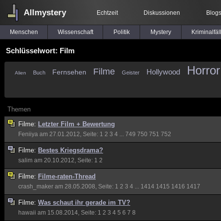
Allmystery
Echtzeit
Diskussionen
Blog
Menschen
Wissenschaft
Politik
Mystery
Kriminalfäl
Schlüsselwort: Film
Horror
Filme
Hollywood
Fernsehen
Buch
Geister
Alien
Themen
Filme:
Letzter Film + Bewertung
Feniiya
am 27.01.2012, Seite:
1
2
3
4
...
749
750
751
752
Filme:
Bestes Kriegsdrama?
salim
am 20.10.2012, Seite:
1
2
Filme:
Filme-raten-Thread
crash_maker
am 28.05.2008, Seite:
1
2
3
4
...
1414
1415
1416
1417
Filme:
Was schaut ihr gerade im TV?
hawaii
am 15.08.2014, Seite:
1
2
3
4
5
6
7
8