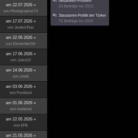
Gedanken-Problem
am 22.07.2026 »
25 Beiträge bis 2015
von
Photographer73
Staudamm-Politik der Türkei
am 17.07.2026 »
70 Beiträge bis 2015
von
JestersTear
am 22.06.2026 »
von
ElementarSH
am 17.06.2026 »
von
Jules20
am 14.06.2026 »
von
orlets
am 03.06.2026 »
von
Puntland
am 01.06.2026 »
von
martenot
am 22.05.2026 »
von
KFB
am 21.05.2026 »