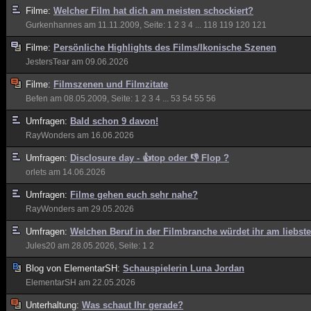
Filme:
Welcher Film hat dich am meisten schockiert?
Gurkenhannes
am 11.11.2009, Seite:
1
2
3
4
...
118
119
120
121
Filme:
Persönliche Highlights des Films/Ikonische Szenen
JestersTear
am 09.06.2026
Filme:
Filmszenen und Filmzitate
Befen
am 08.05.2009, Seite:
1
2
3
4
...
53
54
55
56
Umfragen:
Bald schon 9 davon!
RayWonders
am 16.06.2026
Umfragen:
Disclosure day - 👍top oder 👎 Flop ?
orlets
am 14.06.2026
Umfragen:
Filme gehen euch sehr nahe?
RayWonders
am 29.05.2026
Umfragen:
Welchen Beruf in der Filmbranche würdet ihr am liebs
Jules20
am 28.05.2026, Seite:
1
2
Blog von
ElementarSH:
Schauspielerin Luna Jordan
ElementarSH
am 22.05.2026
Unterhaltung:
Was schaut Ihr gerade?