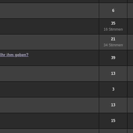
6
35
16 Stimmen
21
34 Stimmen
 Ihr ihm geben?
39
13
3
13
15