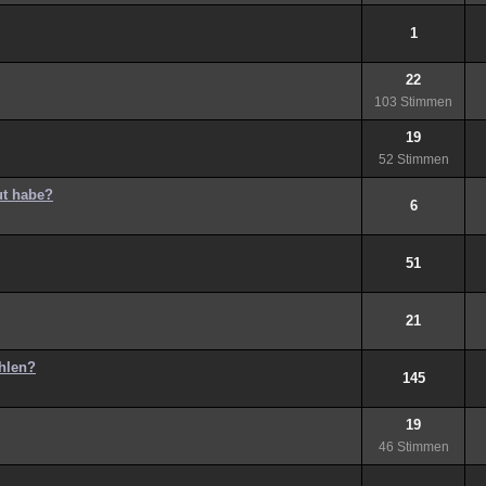
1
22
103 Stimmen
19
52 Stimmen
ut habe?
6
51
21
hlen?
145
19
46 Stimmen