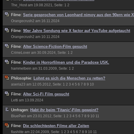
The_Host
am 19.08.2021, Seite:
1
2
Filme:
Serie gesprochen von Leonhard nimoy aus den 90ern wie X 
Orangecrush2
am 16.11.2024
Filme:
90er Jahre Sendung wie X factor auf YouTube aufgetaucht
Orangecrush2
am 10.11.2024
Filme:
Alter Science-Fiction-Film gesucht
CrimeLover
am 30.09.2024, Seite:
1
2
Filme:
Kinder in Horrorfilmen und die Paradoxe USK.
hammelbein
am 31.03.2009, Seite:
1
2
Philosophie:
Lohnt es sich die Menschen zu retten?
aseria23
am 12.05.2012, Seite:
1
2
3
4
5
6
7
8
9
10
Filme:
Alter Sci-Fi Film gesucht
Letti
am 13.09.2024
Umfragen:
Habt ihr beim 'Titanic'-Film geweint?
BluePain
am 23.01.2012, Seite:
1
2
3
4
5
6
7
8
9
10
11
Filme:
Die schlechtesten Filme aller Zeiten
flashlite
am 22.04.2009, Seite:
1
2
3
4
5
6
7
8
9
10
11