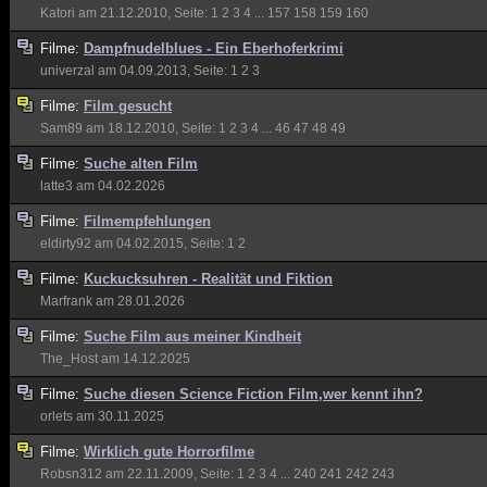
Katori
am 21.12.2010, Seite:
1
2
3
4
...
157
158
159
160
Filme:
Dampfnudelblues - Ein Eberhoferkrimi
univerzal
am 04.09.2013, Seite:
1
2
3
Filme:
Film gesucht
Sam89
am 18.12.2010, Seite:
1
2
3
4
...
46
47
48
49
Filme:
Suche alten Film
latte3
am 04.02.2026
Filme:
Filmempfehlungen
eldirty92
am 04.02.2015, Seite:
1
2
Filme:
Kuckucksuhren - Realität und Fiktion
Marfrank
am 28.01.2026
Filme:
Suche Film aus meiner Kindheit
The_Host
am 14.12.2025
Filme:
Suche diesen Science Fiction Film,wer kennt ihn?
orlets
am 30.11.2025
Filme:
Wirklich gute Horrorfilme
Robsn312
am 22.11.2009, Seite:
1
2
3
4
...
240
241
242
243