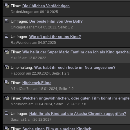
Filme:
Die üblichen Verdächtigen
DexterMorgan
am 09.10.2025
Umfragen:
Der beste Film von Uwe Boll?
ChicagoBear
am 04.05.2012, Seite:
1
2
Umfragen:
Wie oft geht ihr so ins Kino?
RayWonders
am 04.07.2025
Filme:
Wie heißt der Super Mario Fanfilm den ich als Kind gescha
Yuki26
am 13.02.2022
Unterhaltung:
Was habt ihr euch heute im Netz angesehen?
Flaccoon
am 22.08.2024, Seite:
1
2
3
Filme:
Hitchcock-Filme
M1ndCon7rol
am 18.01.2024, Seite:
1
2
Filme:
Welchen ungewöhnlichen, oder guten Film könnt ihr empfe
Morumotto
am 12.04.2024, Seite:
1
2
3
4
5
6
7
8
Umfragen:
Habt Ihr als Kind auf die Akasha Chronik zugegriffen?
Sascha81
am 26.12.2017
Filme:
Suche einen Film aus meiner Kindheit