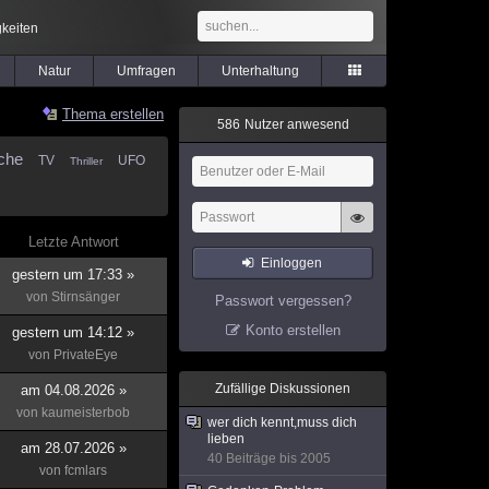
keiten
Natur
Umfragen
Unterhaltung
Thema erstellen
5
8
6
Nutzer anwesend
che
TV
UFO
Thriller
Letzte Antwort
Einloggen
gestern um 17:33 »
von
Stirnsänger
Passwort vergessen?
Konto erstellen
gestern um 14:12 »
von
PrivateEye
Zufällige Diskussionen
am 04.08.2026 »
von
kaumeisterbob
wer dich kennt,muss dich
lieben
am 28.07.2026 »
40 Beiträge bis 2005
von
fcmlars