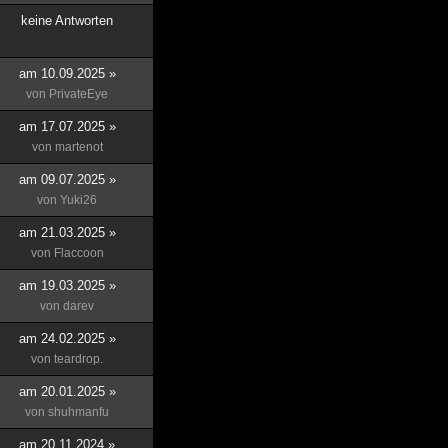
keine Antworten
am 10.09.2025 »
von
PrivateEye
am 17.07.2025 »
von
martenot
am 09.07.2025 »
von
Yuki26
am 21.03.2025 »
von
Flaccoon
am 19.03.2025 »
von
darev
am 24.02.2025 »
von
teardrop.
am 20.01.2025 »
von
shuhmanfu
am 20.11.2024 »