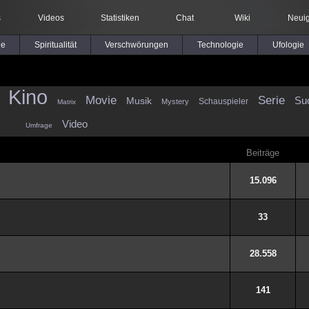
s
Videos
Statistiken
Chat
Wiki
Neuig
le
Spiritualität
Verschwörungen
Technologie
Ufologie
Kino
Movie
Serie
Musik
Su
Mystery
Schauspieler
Matrix
Video
Umfrage
Beiträge
15.096
33
28.558
141