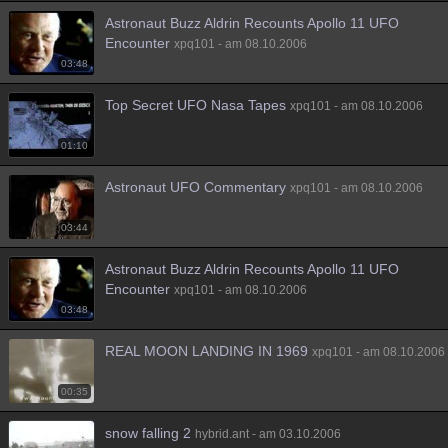
Besucht
Teilgenommen
Alle
Neue
Geschlossen
Astronaut Buzz Aldrin Recounts Apollo 11 UFO
Encounter
xpq101 - am 08.10.2006
Lesenswert
Schlüsselwörter
03:48
Top Secret UFO Nasa Tapes
xpq101 - am 08.10.2006
01:10
Astronaut UFO Commentary
xpq101 - am 08.10.2006
03:44
Astronaut Buzz Aldrin Recounts Apollo 11 UFO
Encounter
xpq101 - am 08.10.2006
03:48
REAL MOON LANDING IN 1969
xpq101 - am 08.10.2006
00:35
snow falling 2
hybrid.ant - am 03.10.2006