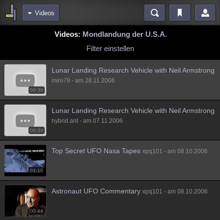
Videos
Bereiche
Videos:
Mondlandung der U.S.A.
Echtzeit
Diskussionen
Blogs
Videos
Statistiken
Filter einstellen
Chat
Wiki
Neuigkeiten
2
Lunar Landing Research Vehicle with Neil Armstrong
meine Rubriken
miro79 - am 28.11.2006
00:39
Menschen
Wissenschaft
Politik
Mystery
Kriminalfälle
Lunar Landing Research Vehicle with Neil Armstrong
Spiritualität
Verschwörungen
Technologie
Ufologie
hybrid.ant - am 07.11.2006
00:39
Natur
Umfragen
Unterhaltung
weitere Rubriken
Top Secret UFO Nasa Tapes
xpq101 - am 08.10.2006
Philosophie
Träume
Orte
Esoterik
Literatur
01:10
Astronomie
Helpdesk
Gruppen
Gaming
Filme
Astronaut UFO Commentary
xpq101 - am 08.10.2006
Musik
Clash
Verbesserungen
Allmystery
English
03:44
Übersichten