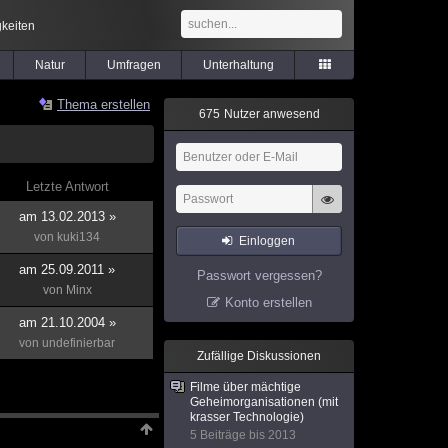
keiten
Natur
Umfragen
Unterhaltung
Thema erstellen
6
7
5
Nutzer anwesend
Letzte Antwort
am 13.02.2013 »
von
kuki134
Einloggen
am 25.09.2011 »
Passwort vergessen?
von
Minx
Konto erstellen
am 21.10.2004 »
von
undefinierbar
Zufällige Diskussionen
Filme über mächtige
Geheimorganisationen (mit
krasser Technologie)
5 Beiträge bis 2013