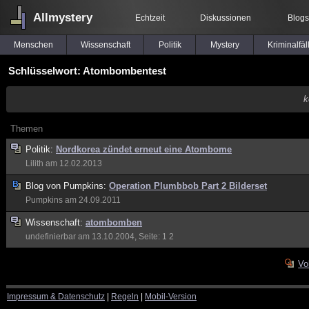
Allmystery
Echtzeit
Diskussionen
Blogs
Menschen
Wissenschaft
Politik
Mystery
Kriminalfäl
Schlüsselwort: Atombombentest
k
Themen
Politik:
Nordkorea zündet erneut eine Atombome
Lilith
am 12.02.2013
Blog von
Pumpkins:
Operation Plumbbob Part 2 Bilderset
Pumpkins
am 24.09.2011
Wissenschaft:
atombomben
undefinierbar
am 13.10.2004, Seite:
1
2
Vo
Impressum & Datenschutz
|
Regeln
|
Mobil-Version