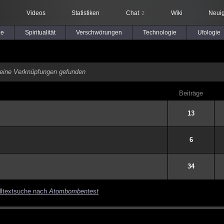
Videos
Statistiken
Chat
Wiki
Neuig
2
le
Spiritualität
Verschwörungen
Technologie
Ufologie
eine Verknüpfungen gefunden
Beiträge
13
6
34
lltextsuche nach
Atombombentest