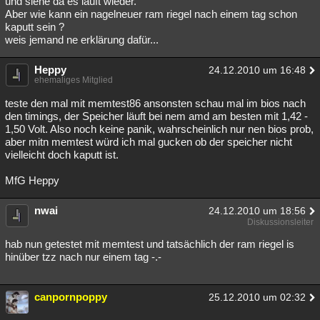
und siehe da es läuft wieder.
Aber wie kann ein nagelneuer ram riegel nach einem tag schon
Besucht
Teilgenommen
Alle
Neue
Geschlossen
kaputt sein ?
weis jemand ne erklärung dafür...
Lesenswert
Schlüsselwörter
Heppy
24.12.2010 um 16:48
ehemaliges Mitglied
teste den mal mit memtest86 ansonsten schau mal im bios nach
den timings, der Speicher läuft bei nem amd am besten mit 1,42 -
1,50 Volt. Also noch keine panik, wahrscheinlich nur nen bios prob,
aber mitn memtest würd ich mal gucken ob der speicher nicht
vielleicht doch kaputt ist.
MfG Heppy
nwai
24.12.2010 um 18:56
Diskussionsleiter
hab nun getestet mit memtest und tatsächlich der ram riegel is
hinüber tzz nach nur einem tag -.-
canpornpoppy
25.12.2010 um 02:32