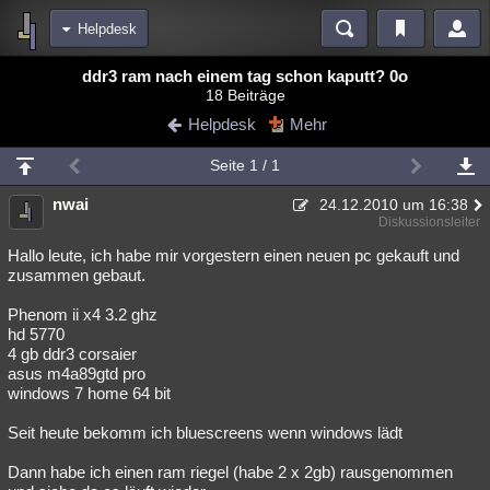
Helpdesk
Bereiche
ddr3 ram nach einem tag schon kaputt? 0o
18 Beiträge
Echtzeit
Diskussionen
Blogs
Videos
Statistiken
Helpdesk
Mehr
Chat
Wiki
Neuigkeiten
Seite 1 / 1
meine Rubriken
nwai
24.12.2010 um 16:38
Menschen
Wissenschaft
Politik
Mystery
Kriminalfälle
Diskussionsleiter
Spiritualität
Verschwörungen
Technologie
Ufologie
Hallo leute, ich habe mir vorgestern einen neuen pc gekauft und
zusammen gebaut.
Natur
Umfragen
Unterhaltung
Phenom ii x4 3.2 ghz
weitere Rubriken
hd 5770
4 gb ddr3 corsaier
Philosophie
Träume
Orte
Esoterik
Literatur
asus m4a89gtd pro
windows 7 home 64 bit
Astronomie
Helpdesk
Gruppen
Gaming
Filme
Seit heute bekomm ich bluescreens wenn windows lädt
Musik
Clash
Verbesserungen
Allmystery
English
Dann habe ich einen ram riegel (habe 2 x 2gb) rausgenommen
Übersichten